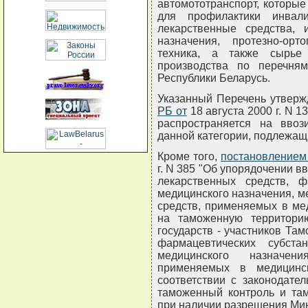
автомототранспорт, которые
для профилактики инвал
лекарственные средства, и
назначения, протезно-ор
техника, а также сырье
производства по перечня
Республики Беларусь.
Указанный Перечень утвер
РБ от
18 августа 2000 г. N 1
распространяется на вво
данной категории, подлежа
Кроме того,
постановлением
г. N 385 "Об упорядочении в
лекарственных средств, ф
медицинского назначения, 
средств, применяемых в мед
на таможенную территори
государств - участников Та
фармацевтических субста
медицинского назначе
применяемых в медицинс
соответствии с законодате
таможенный контроль и та
при наличии разрешения Ми