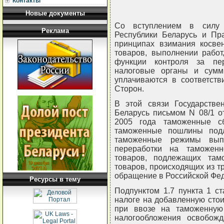
Контакты
Новые документы
Со вступлением в силу 
Реклама
Республики Беларусь и Пр
принципах взимания косве
товаров, выполнении работ
функции контроля за пе
налоговые органы и сумм
уплачиваются в соответств
Сторон.
В этой связи Государстве
Беларусь письмом N 08/1 от
2005 года таможенные с
таможенные пошлины под
таможенные режимы вып
переработки на таможенн
товаров, подлежащих та
товаров, происходящих из т
обращение в Российской Фе
Ресурсы в тему
Подпунктом 1.7 пункта 1 с
налоге на добавленную стоим
при ввозе на таможенную
налогообложения освобожд