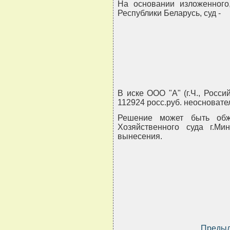
На основании изложенного,
Республики Беларусь, суд -
В иске ООО "А" (г.Ч., Росс
112924 росс.руб. неосновате
Решение может быть обж
Хозяйственного суда г.М
вынесения.
Преды