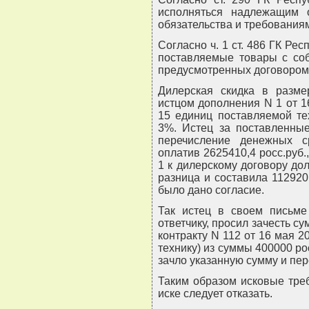
исполняться надлежащим 
обязательства и требования
Согласно ч. 1 ст. 486 ГК Ре
поставляемые товары с со
предусмотренных договором 
Дилерская скидка в разм
истцом дополнения N 1 от 16.
15 единиц поставляемой те
3%. Истец за поставленные
перечисление денежных с
оплатив 2625410,4 росс.руб.
1 к дилерскому договору дол
разница и составила 112920,
было дано согласие.
Так истец в своем письме 
ответчику, просил зачесть су
контракту N 112 от 16 мая 2
технику) из суммы 400000 росс
зачло указанную сумму и пе
Таким образом исковые тре
иске следует отказать.