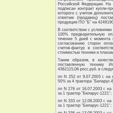
Российской Федерации. На 
подписан контракт купли-пр
которого с учетом дополните
ответчик (продавец) пост
продукции ПО "Б" на 4249190
В соответствии с условиями 
100% предварительную оп
течение 5 дней с момента 
согласованию сторон опл
счетов-фактур в соответст
стоимостью техники и планам
Таким образом, в качеств
поставленную технику И
4362115,06 росс.руб. в след
пп N 252 от 9.07.2003 г. на
50% за 4 трактора "Беларус-8
пп N 276 от 16.07.2003 г. на
за 1 трактор "Беларус-1221";
пп N 333 от 12.08.2003 г. на
за 1 трактор "Беларус-1221";
пп N 336 от 13.08.2003 г. на