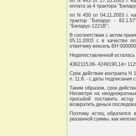
пп N 443 от 27.10.2003 г. н
оплата за 4 трактора "Белару
пп N 450 от 04.11.2003 г. н
трактор "Беларус - 82.1.5
"Беларус-1221В";
В соответствии с актом при
05.11.2003 г. в качестве 
ответчику вексель ВН 00000
Недопоставленной осталась 
4362115,06- 4249190,14= 112
Срок действия контракта N 1
п. 11.8. - с даты подписания
Таким образом, срок действ
Несмотря на неоднократные
просьбой поставить истц
возвратить деньги последова
Поэтому истец обратился 
указанной суммы, как неосн