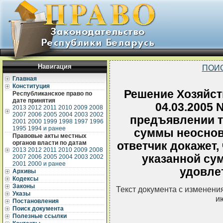
Навигация
ПОИ
Главная
Конституция
Решение Хозяйств
Республиканское право по
дате принятия
04.03.2005 
2013
2012
2011
2010
2009
2008
2007
2006
2005
2004
2003
2002
предъявлении т
2001
2000
1999
1998
1997
1996
1995
1994 и ранее
суммы неоснов
Правовые акты местных
органов власти по датам
ответчик докажет,
2013
2012
2011
2010
2009
2008
указанной сум
2007
2006
2005
2004
2003
2002
2001
2000 и ранее
удовле
Архивы
Кодексы
Законы
Текст документа с изменени
Указы
и
Постановления
Поиск документа
Полезные ссылки