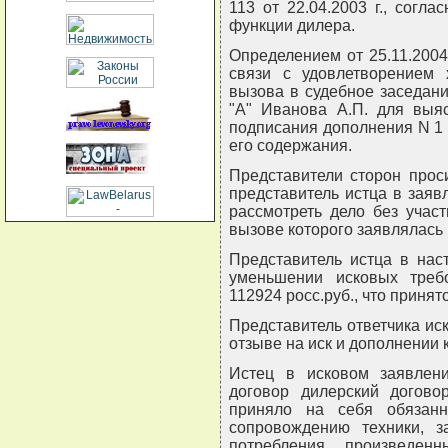
113 от 22.04.2003 г., согл
функции дилера.
Определением от 25.11.2004
связи с удовлетворением 
вызова в судебное заседан
"А" Иванова А.П. для выяс
подписания дополнения N 1 к
его содержания.
Представители сторон прос
представитель истца в заяв
рассмотреть дело без учас
вызове которого заявлялась 
Представитель истца в нас
уменьшении исковых требо
112924 росс.руб., что принято
Представитель ответчика иск
отзыве на иск и дополнении к
Истец в исковом заявлении
договор дилерский догово
приняло на себя обязанн
сопровождению техники, з
потребления, произведе