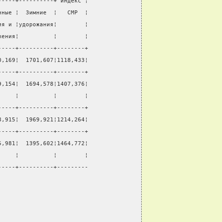
-----+----------+ индекс ¦
нные ¦  Зимние  ¦   СМР  ¦
ия и ¦удорожания¦        ¦
жения¦          ¦        ¦
-----+----------+--------+
0,169¦  1701,607¦1118,433¦
-----+----------+--------+
9,154¦  1694,578¦1407,376¦
     ¦          ¦        ¦
-----+----------+--------+
8,915¦  1969,921¦1214,264¦
-----+----------+--------+
5,981¦  1395,602¦1464,772¦
     ¦          ¦        ¦
-----+----------+---------