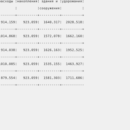
расходы ¦накопления¦ здания и ¦удорожания¦
        ¦          ¦сооружения¦          ¦
--------+----------+----------+----------+
 914,159¦   923,059¦  1640,317¦  2028,518¦
--------+----------+----------+----------+
1014,868¦   923,059¦  1572,078¦  1662,160¦
--------+----------+----------+----------+
 914,038¦   923,059¦  1626,163¦  1952,525¦
--------+----------+----------+----------+
1010,085¦   923,059¦  1535,155¦  1463,927¦
--------+----------+----------+----------+
 879,554¦   923,059¦  1581,303¦  1711,686¦
--------+----------+----------+-----------