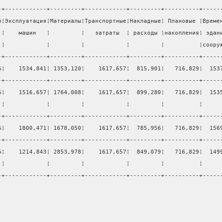
-+------------+---------+------------+---------+----------+-----
я¦Эксплуатация¦Материалы¦Транспортные¦Накладные¦ Плановые ¦Време
 ¦    машин   ¦         ¦   затраты  ¦ расходы ¦накопления¦ здан
 ¦            ¦         ¦            ¦         ¦          ¦соору
-+------------+---------+------------+---------+----------+-----
6¦    1534,841¦ 1353,120¦    1617,657¦  815,901¦   716,829¦  153
-+------------+---------+------------+---------+----------+-----
6¦    1516,657¦ 1764,008¦    1617,657¦  899,280¦   716,829¦  153
 ¦            ¦         ¦            ¦         ¦          ¦     
-+------------+---------+------------+---------+----------+-----
6¦    1800,471¦ 1678,050¦    1617,657¦  785,956¦   716,829¦  156
-+------------+---------+------------+---------+----------+-----
6¦    1214,843¦ 2853,978¦    1617,657¦  849,079¦   716,829¦  149
 ¦            ¦         ¦            ¦         ¦          ¦     
-+------------+---------+------------+---------+----------+-----