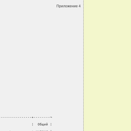
Приложение 4
----------------+--------¬
                ¦  Общий ¦