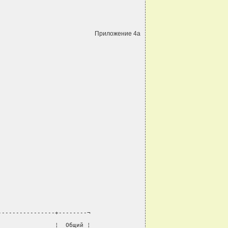
Приложение 4а
----------------+--------¬
                ¦  Общий ¦