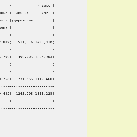
-----+----------+ индекс ¦
нные ¦  Зимние  ¦   СМР  ¦
ия и ¦удорожания¦        ¦
жения¦          ¦        ¦
-----+----------+--------+
7,882¦  1511,116¦1037,310¦
-----+----------+--------+
5,700¦  1496,005¦1254,903¦
     ¦          ¦        ¦
-----+----------+--------+
9,758¦  1731,855¦1117,460¦
-----+----------+--------+
9,482¦  1245,198¦1315,228¦
     ¦          ¦        ¦
-----+----------+---------