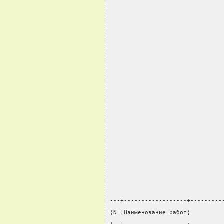
---+------------------+---------
¦N ¦Наименование работ¦         