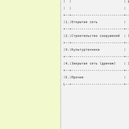
¦  ¦                          ¦ 
¦  ¦                          ¦ 
+--+--------------------------+-
¦1.¦Открытая сеть             ¦ 
+--+--------------------------+-
¦2.¦Строительство сооружений  ¦ 
+--+--------------------------+-
¦3.¦Культуртехника            ¦ 
+--+--------------------------+-
¦4.¦Закрытая сеть (дренаж)    ¦ 
+--+--------------------------+-
¦5.¦Прочие                    ¦ 
L--+--------------------------+-