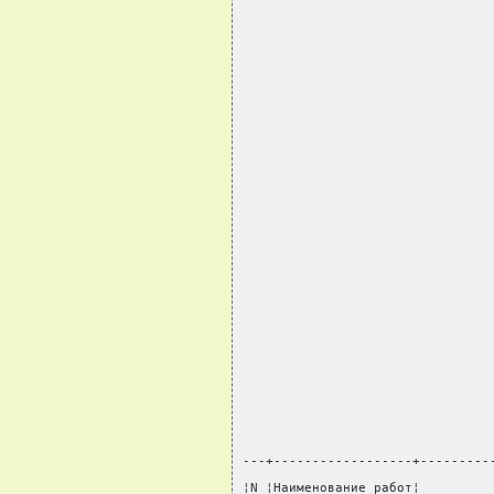
---+------------------+---------
¦N ¦Наименование работ¦         