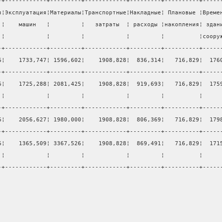
-+------------+---------+------------+---------+----------+-----
я¦Эксплуатация¦Материалы¦Транспортные¦Накладные¦ Плановые ¦Време
 ¦    машин   ¦         ¦   затраты  ¦ расходы ¦накопления¦ здан
 ¦            ¦         ¦            ¦         ¦          ¦соору
-+------------+---------+------------+---------+----------+-----
6¦    1733,747¦ 1596,602¦    1908,828¦  836,314¦   716,829¦  176
-+------------+---------+------------+---------+----------+-----
6¦    1725,288¦ 2081,425¦    1908,828¦  919,693¦   716,829¦  175
 ¦            ¦         ¦            ¦         ¦          ¦     
-+------------+---------+------------+---------+----------+-----
6¦    2056,627¦ 1980,000¦    1908,828¦  806,369¦   716,829¦  179
-+------------+---------+------------+---------+----------+-----
6¦    1365,509¦ 3367,526¦    1908,828¦  869,491¦   716,829¦  171
 ¦            ¦         ¦            ¦         ¦          ¦     
-+------------+---------+------------+---------+----------+-----