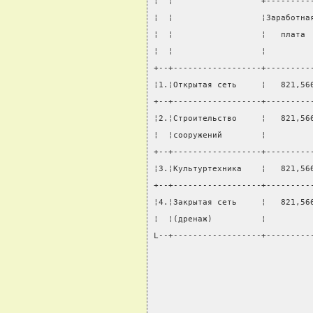
¦  ¦                  +---------
¦  ¦                  ¦Заработна
¦  ¦                  ¦   плата 
¦  ¦                  ¦         
+--+------------------+---------
¦1.¦Открытая сеть     ¦   821,56
+--+------------------+---------
¦2.¦Строительство     ¦   821,56
¦  ¦сооружений        ¦         
+--+------------------+---------
¦3.¦Культуртехника    ¦   821,56
+--+------------------+---------
¦4.¦Закрытая сеть     ¦   821,56
¦  ¦(дренаж)          ¦         
L--+------------------+---------