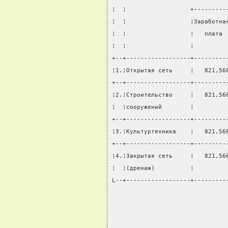
¦  ¦                  +---------
¦  ¦                  ¦Заработна
¦  ¦                  ¦   плата 
¦  ¦                  ¦         
+--+------------------+---------
¦1.¦Открытая сеть     ¦   821,56
+--+------------------+---------
¦2.¦Строительство     ¦   821,56
¦  ¦сооружений        ¦         
+--+------------------+---------
¦3.¦Культуртехника    ¦   821,56
+--+------------------+---------
¦4.¦Закрытая сеть     ¦   821,56
¦  ¦(дренаж)          ¦         
L--+------------------+---------