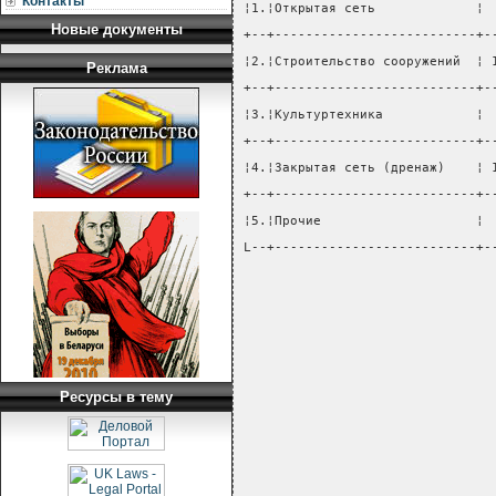
Контакты
¦1.¦Открытая сеть             ¦ 
Новые документы
+--+--------------------------+-
¦2.¦Строительство сооружений  ¦ 
Реклама
+--+--------------------------+-
¦3.¦Культуртехника            ¦ 
+--+--------------------------+-
¦4.¦Закрытая сеть (дренаж)    ¦ 
+--+--------------------------+-
¦5.¦Прочие                    ¦ 
L--+--------------------------+-
Ресурсы в тему