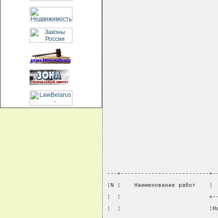
---+--------------------------+-
¦N ¦    Наименование работ    ¦ 
¦  ¦                          +-
¦  ¦                          ¦Н