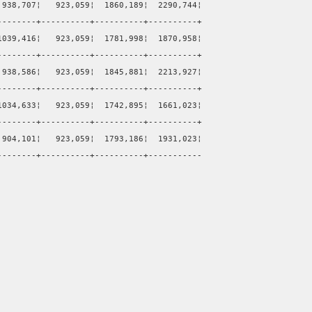
 938,707¦   923,059¦  1860,189¦  2290,744¦
--------+----------+----------+----------+
1039,416¦   923,059¦  1781,998¦  1870,958¦
--------+----------+----------+----------+
 938,586¦   923,059¦  1845,881¦  2213,927¦
--------+----------+----------+----------+
1034,633¦   923,059¦  1742,895¦  1661,023¦
--------+----------+----------+----------+
 904,101¦   923,059¦  1793,186¦  1931,023¦
--------+----------+----------+-----------