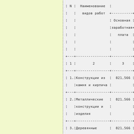
¦ N ¦  Наименование  ¦          
¦   ¦   видов работ  +----------
¦   ¦                ¦ Основная 
¦   ¦                ¦заработная
¦   ¦                ¦   плата  
¦   ¦                ¦          
¦   ¦                ¦          
+---+----------------+----------
¦ 1 ¦        2       ¦     3    
+---+----------------+----------
¦ 1.¦Конструкции из  ¦  821,566 
¦   ¦камня и кирпича ¦          
+---+----------------+----------
¦ 2.¦Металлические   ¦  821,566 
¦   ¦конструкции и   ¦          
¦   ¦изделия         ¦          
+---+----------------+----------
¦ 3.¦Деревянные      ¦  821,566 