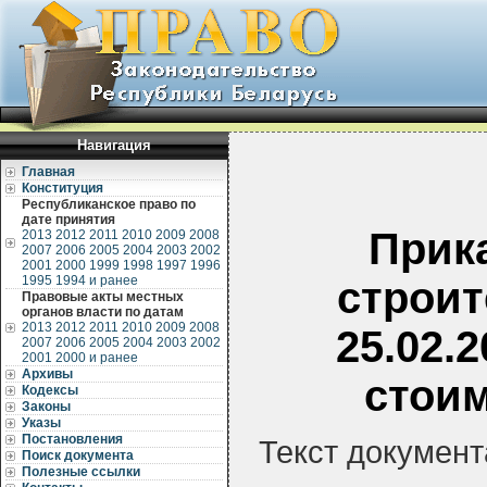
Навигация
Главная
Конституция
Республиканское право по
дате принятия
Прик
2013
2012
2011
2010
2009
2008
2007
2006
2005
2004
2003
2002
2001
2000
1999
1998
1997
1996
1995
1994 и ранее
строит
Правовые акты местных
органов власти по датам
2013
2012
2011
2010
2009
2008
25.02.
2007
2006
2005
2004
2003
2002
2001
2000 и ранее
Архивы
стоим
Кодексы
Законы
Указы
Постановления
Текст документ
Поиск документа
Полезные ссылки