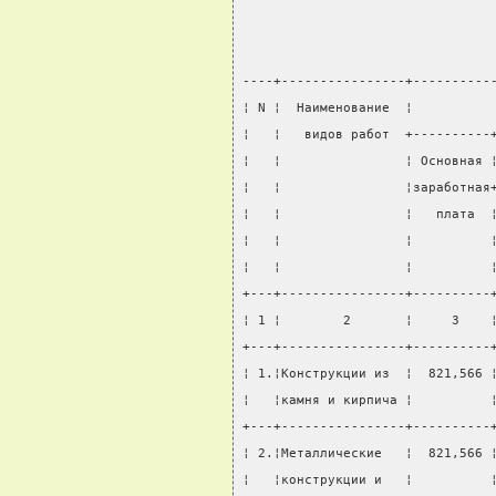
----+----------------+----------
¦ N ¦  Наименование  ¦          
¦   ¦   видов работ  +----------
¦   ¦                ¦ Основная 
¦   ¦                ¦заработная
¦   ¦                ¦   плата  
¦   ¦                ¦          
¦   ¦                ¦          
+---+----------------+----------
¦ 1 ¦        2       ¦     3    
+---+----------------+----------
¦ 1.¦Конструкции из  ¦  821,566 
¦   ¦камня и кирпича ¦          
+---+----------------+----------
¦ 2.¦Металлические   ¦  821,566 
¦   ¦конструкции и   ¦          