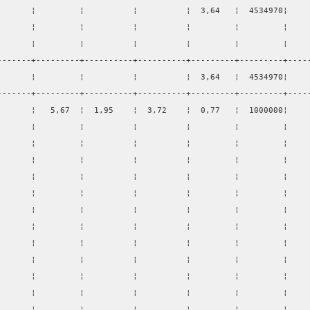
       ¦         ¦          ¦          ¦  3,64   ¦  4534970¦    
       ¦         ¦          ¦          ¦         ¦         ¦    
       ¦         ¦          ¦          ¦         ¦         ¦    
-------+---------+----------+----------+---------+---------+----
       ¦         ¦          ¦          ¦  3,64   ¦  4534970¦    
-------+---------+----------+----------+---------+---------+----
       ¦   5,67  ¦  1,95    ¦  3,72    ¦  0,77   ¦  1000000¦    
       ¦         ¦          ¦          ¦         ¦         ¦    
       ¦         ¦          ¦          ¦         ¦         ¦    
       ¦         ¦          ¦          ¦         ¦         ¦    
       ¦         ¦          ¦          ¦         ¦         ¦    
       ¦         ¦          ¦          ¦         ¦         ¦    
       ¦         ¦          ¦          ¦         ¦         ¦    
       ¦         ¦          ¦          ¦         ¦         ¦    
       ¦         ¦          ¦          ¦         ¦         ¦    
       ¦         ¦          ¦          ¦         ¦         ¦    
       ¦         ¦          ¦          ¦         ¦         ¦    
       ¦         ¦          ¦          ¦         ¦         ¦    
       ¦         ¦          ¦          ¦         ¦         ¦    