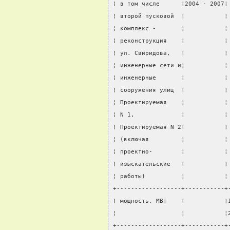
¦ в том числе      ¦2004 - 2007¦
¦ второй пусковой  ¦           ¦
¦ комплекс -       ¦           ¦
¦ реконструкция    ¦           ¦
¦ ул. Свиридова,   ¦           ¦
¦ инженерные сети и¦           ¦
¦ инженерные       ¦           ¦
¦ сооружения улиц  ¦           ¦
¦ Проектируемая    ¦           ¦
¦ N 1,             ¦           ¦
¦ Проектируемая N 2¦           ¦
¦ (включая         ¦           ¦
¦ проектно-        ¦           ¦
¦ изыскательские   ¦           ¦
¦ работы)          ¦           ¦
+------------------+-----------+
¦ мощность, МВт    ¦           ¦
¦                  ¦           ¦
+------------------+-----------+