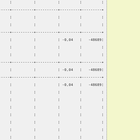
     ¦          ¦          ¦         ¦         ¦
-----+----------+----------+---------+---------+
     ¦          ¦          ¦         ¦         ¦
     ¦          ¦          ¦         ¦         ¦
-----+----------+----------+---------+---------+
     ¦          ¦          ¦ -0,04   ¦   -48689¦
     ¦          ¦          ¦         ¦         ¦
     ¦          ¦          ¦         ¦         ¦
-----+----------+----------+---------+---------+
     ¦          ¦          ¦ -0,04   ¦   -48689¦
-----+----------+----------+---------+---------+
     ¦          ¦          ¦ -0,04   ¦   -48689¦
     ¦          ¦          ¦         ¦         ¦
     ¦          ¦          ¦         ¦         ¦
     ¦          ¦          ¦         ¦         ¦
     ¦          ¦          ¦         ¦         ¦
     ¦          ¦          ¦         ¦         ¦
     ¦          ¦          ¦         ¦         ¦
     ¦          ¦          ¦         ¦         ¦