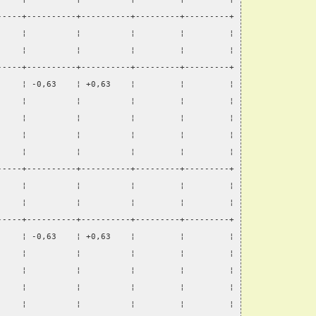
-----+----------+----------+---------+---------+
     ¦          ¦          ¦         ¦         ¦
     ¦          ¦          ¦         ¦         ¦
-----+----------+----------+---------+---------+
     ¦ -0,63    ¦ +0,63    ¦         ¦         ¦
     ¦          ¦          ¦         ¦         ¦
     ¦          ¦          ¦         ¦         ¦
     ¦          ¦          ¦         ¦         ¦
     ¦          ¦          ¦         ¦         ¦
-----+----------+----------+---------+---------+
     ¦          ¦          ¦         ¦         ¦
     ¦          ¦          ¦         ¦         ¦
-----+----------+----------+---------+---------+
     ¦ -0,63    ¦ +0,63    ¦         ¦         ¦
     ¦          ¦          ¦         ¦         ¦
     ¦          ¦          ¦         ¦         ¦
     ¦          ¦          ¦         ¦         ¦
     ¦          ¦          ¦         ¦         ¦