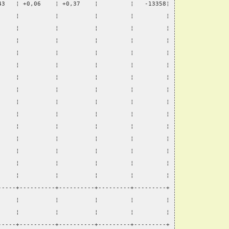
43   ¦ +0,06    ¦ +0,37    ¦         ¦   -13358¦
     ¦          ¦          ¦         ¦         ¦
     ¦          ¦          ¦         ¦         ¦
     ¦          ¦          ¦         ¦         ¦
     ¦          ¦          ¦         ¦         ¦
     ¦          ¦          ¦         ¦         ¦
     ¦          ¦          ¦         ¦         ¦
     ¦          ¦          ¦         ¦         ¦
     ¦          ¦          ¦         ¦         ¦
     ¦          ¦          ¦         ¦         ¦
     ¦          ¦          ¦         ¦         ¦
     ¦          ¦          ¦         ¦         ¦
     ¦          ¦          ¦         ¦         ¦
     ¦          ¦          ¦         ¦         ¦
     ¦          ¦          ¦         ¦         ¦
-----+----------+----------+---------+---------+
     ¦          ¦          ¦         ¦         ¦
     ¦          ¦          ¦         ¦         ¦
-----+----------+----------+---------+---------+