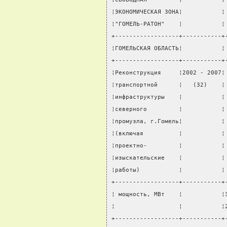
¦ЭКОНОМИЧЕСКАЯ ЗОНА¦           ¦
¦"ГОМЕЛЬ-РАТОН"    ¦           ¦
+------------------+-----------+
¦ГОМЕЛЬСКАЯ ОБЛАСТЬ¦           ¦
+------------------+-----------+
¦Реконструкция     ¦2002 - 2007¦
¦транспортной      ¦   (32)    ¦
¦инфраструктуры    ¦           ¦
¦северного         ¦           ¦
¦промузла, г.Гомель¦           ¦
¦(включая          ¦           ¦
¦проектно-         ¦           ¦
¦изыскательские    ¦           ¦
¦работы)           ¦           ¦
+------------------+-----------+
¦ мощность, МВт    ¦           ¦
¦                  ¦           ¦
+------------------+-----------+