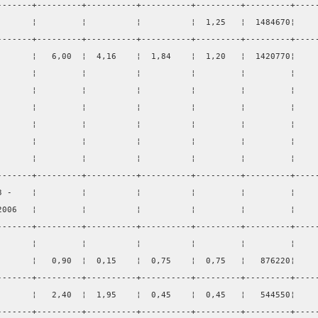
-------+---------+----------+----------+---------+---------+----
       ¦         ¦          ¦          ¦  1,25   ¦  1484670¦    
-------+---------+----------+----------+---------+---------+----
       ¦   6,00  ¦  4,16    ¦  1,84    ¦  1,20   ¦  1420770¦    
       ¦         ¦          ¦          ¦         ¦         ¦    
       ¦         ¦          ¦          ¦         ¦         ¦    
       ¦         ¦          ¦          ¦         ¦         ¦    
       ¦         ¦          ¦          ¦         ¦         ¦    
       ¦         ¦          ¦          ¦         ¦         ¦    
       ¦         ¦          ¦          ¦         ¦         ¦    
-------+---------+----------+----------+---------+---------+----
3 -    ¦         ¦          ¦          ¦         ¦         ¦    
2006   ¦         ¦          ¦          ¦         ¦         ¦    
-------+---------+----------+----------+---------+---------+----
       ¦         ¦          ¦          ¦         ¦         ¦    
       ¦   0,90  ¦  0,15    ¦  0,75    ¦  0,75   ¦   876220¦    
-------+---------+----------+----------+---------+---------+----
       ¦   2,40  ¦  1,95    ¦  0,45    ¦  0,45   ¦   544550¦    
-------+---------+----------+----------+---------+---------+----