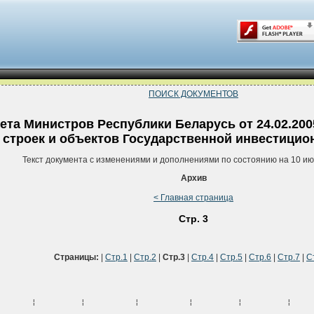
ПОИСК ДОКУМЕНТОВ
та Министров Республики Беларусь от 24.02.200
строек и объектов Государственной инвестицион
Текст документа с изменениями и дополнениями по состоянию на 10 ию
Архив
< Главная страница
Стр. 3
Страницы:
|
Стр.1
|
Стр.2
|
Стр.3
|
Стр.4
|
Стр.5
|
Стр.6
|
Стр.7
|
С
       ¦         ¦          ¦          ¦         ¦         ¦    