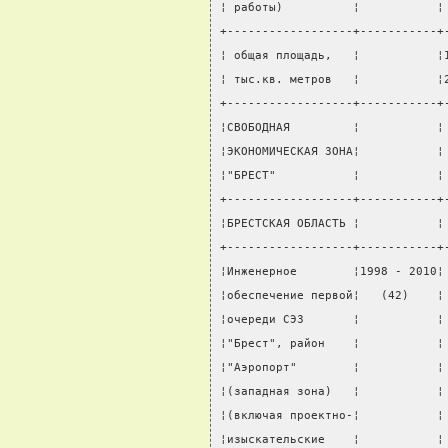
¦ работы)          ¦           ¦
+------------------+-----------+
¦ общая площадь,   ¦           ¦
¦ тыс.кв. метров   ¦           ¦
+------------------+-----------+
¦СВОБОДНАЯ         ¦           ¦
¦ЭКОНОМИЧЕСКАЯ ЗОНА¦           ¦
¦"БРЕСТ"           ¦           ¦
+------------------+-----------+
¦БРЕСТСКАЯ ОБЛАСТЬ ¦           ¦
+------------------+-----------+
¦Инженерное        ¦1998 - 2010¦
¦обеспечение первой¦   (42)    ¦
¦очереди СЭЗ       ¦           ¦
¦"Брест", район    ¦           ¦
¦"Аэропорт"        ¦           ¦
¦(западная зона)   ¦           ¦
¦(включая проектно-¦           ¦
¦изыскательские    ¦           ¦