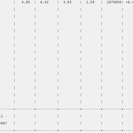
       ¦   4,05  ¦  0,42    ¦  3,63    ¦  1,59   ¦  2079050¦ +0,
       ¦         ¦          ¦          ¦         ¦         ¦    
       ¦         ¦          ¦          ¦         ¦         ¦    
       ¦         ¦          ¦          ¦         ¦         ¦    
       ¦         ¦          ¦          ¦         ¦         ¦    
       ¦         ¦          ¦          ¦         ¦         ¦    
       ¦         ¦          ¦          ¦         ¦         ¦    
       ¦         ¦          ¦          ¦         ¦         ¦    
       ¦         ¦          ¦          ¦         ¦         ¦    
       ¦         ¦          ¦          ¦         ¦         ¦    
       ¦         ¦          ¦          ¦         ¦         ¦    
       ¦         ¦          ¦          ¦         ¦         ¦    
       ¦         ¦          ¦          ¦         ¦         ¦    
       ¦         ¦          ¦          ¦         ¦         ¦    
       ¦         ¦          ¦          ¦         ¦         ¦    
-------+---------+----------+----------+---------+---------+----
11 -   ¦         ¦          ¦          ¦         ¦         ¦    
2007   ¦         ¦          ¦          ¦         ¦         ¦    
-------+---------+----------+----------+---------+---------+----