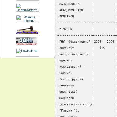
¦НАЦИОНАЛЬНАЯ      ¦           ¦
¦АКАДЕМИЯ НАУК     ¦           ¦
¦БЕЛАРУСИ          ¦           ¦
+------------------+-----------+
¦г.МИНСК           ¦           ¦
+------------------+-----------+
¦ГНУ "Объединенный ¦2003 - 2006¦
¦институт          ¦   (15)    ¦
¦энергетических и  ¦           ¦
¦ядерных           ¦           ¦
¦исследований -    ¦           ¦
¦Сосны".           ¦           ¦
¦Реконструкция     ¦           ¦
¦реактора          ¦           ¦
¦физической        ¦           ¦
¦мощности          ¦           ¦
¦(критический стенд¦           ¦
¦"Гиацинт"),       ¦           ¦
¦пос. Сосны        ¦           ¦