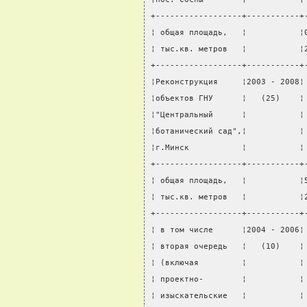
+------------------+-----------+
¦ общая площадь,   ¦           ¦
¦ тыс.кв. метров   ¦           ¦
+------------------+-----------+
¦Реконструкция     ¦2003 - 2008¦
¦объектов ГНУ      ¦   (25)    ¦
¦"Центральный      ¦           ¦
¦ботанический сад",¦           ¦
¦г.Минск           ¦           ¦
+------------------+-----------+
¦ общая площадь,   ¦           ¦
¦ тыс.кв. метров   ¦           ¦
+------------------+-----------+
¦ в том числе      ¦2004 - 2006¦
¦ вторая очередь   ¦   (10)    ¦
¦ (включая         ¦           ¦
¦ проектно-        ¦           ¦
¦ изыскательские   ¦           ¦