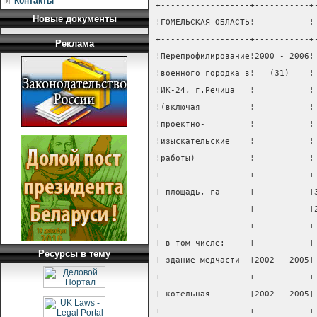
Контакты
+------------------+-----------+
Новые документы
¦ГОМЕЛЬСКАЯ ОБЛАСТЬ¦           ¦
+------------------+-----------+
Реклама
¦Перепрофилирование¦2000 - 2006¦
¦военного городка в¦   (31)    ¦
¦ИК-24, г.Речица   ¦           ¦
¦(включая          ¦           ¦
¦проектно-         ¦           ¦
¦изыскательские    ¦           ¦
¦работы)           ¦           ¦
+------------------+-----------+
¦ площадь, га      ¦           ¦
¦                  ¦           ¦
+------------------+-----------+
¦ в том числе:     ¦           ¦
Ресурсы в тему
¦ здание медчасти  ¦2002 - 2005¦
+------------------+-----------+
¦ котельная        ¦2002 - 2005¦
+------------------+-----------+