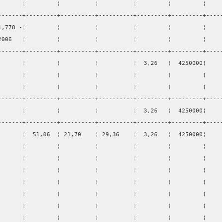
       ¦         ¦          ¦          ¦         ¦         ¦    
-------+---------+----------+----------+---------+---------+----
1,778 -¦         ¦          ¦          ¦         ¦         ¦    
2006   ¦         ¦          ¦          ¦         ¦         ¦    
-------+---------+----------+----------+---------+---------+----
       ¦         ¦          ¦          ¦  3,26   ¦  4250000¦    
       ¦         ¦          ¦          ¦         ¦         ¦    
       ¦         ¦          ¦          ¦         ¦         ¦    
-------+---------+----------+----------+---------+---------+----
       ¦         ¦          ¦          ¦  3,26   ¦  4250000¦    
-------+---------+----------+----------+---------+---------+----
       ¦  51,06  ¦ 21,70    ¦ 29,36    ¦  3,26   ¦  4250000¦    
       ¦         ¦          ¦          ¦         ¦         ¦    
       ¦         ¦          ¦          ¦         ¦         ¦    
       ¦         ¦          ¦          ¦         ¦         ¦    
       ¦         ¦          ¦          ¦         ¦         ¦    
       ¦         ¦          ¦          ¦         ¦         ¦    
       ¦         ¦          ¦          ¦         ¦         ¦    
       ¦         ¦          ¦          ¦         ¦         ¦    