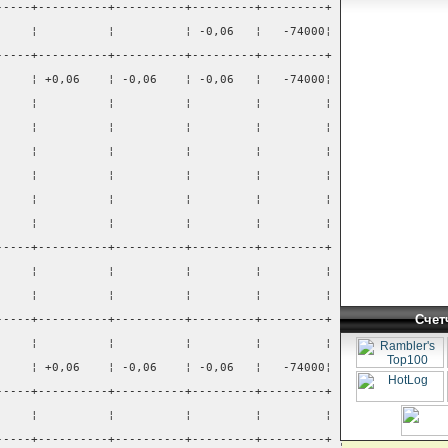
-----+----------+----------+---------+---------+
     ¦          ¦          ¦ -0,06   ¦   -74000¦
-----+----------+----------+---------+---------+
     ¦ +0,06    ¦ -0,06    ¦ -0,06   ¦   -74000¦
     ¦          ¦          ¦         ¦         ¦
     ¦          ¦          ¦         ¦         ¦
     ¦          ¦          ¦         ¦         ¦
     ¦          ¦          ¦         ¦         ¦
     ¦          ¦          ¦         ¦         ¦
     ¦          ¦          ¦         ¦         ¦
-----+----------+----------+---------+---------+
     ¦          ¦          ¦         ¦         ¦
     ¦          ¦          ¦         ¦         ¦
Счет
-----+----------+----------+---------+---------+
     ¦          ¦          ¦         ¦         ¦
     ¦ +0,06    ¦ -0,06    ¦ -0,06   ¦   -74000¦
-----+----------+----------+---------+---------+
     ¦          ¦          ¦         ¦         ¦
-----+----------+----------+---------+---------+