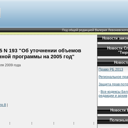
Под общей редакцией Валерия Левоневского
Новости зако
Новости С
5 N 193 "Об уточнении объемов
"Тюр
ной программы на 2005 год"
Новост
ля 2009 года
Право РБ 2013
Региональное пра
Защита прав пот
-
Все кодексы Бел
редакции и архив
тр.8
|
Новости 
Полезные
     ¦          ¦          ¦         ¦         ¦