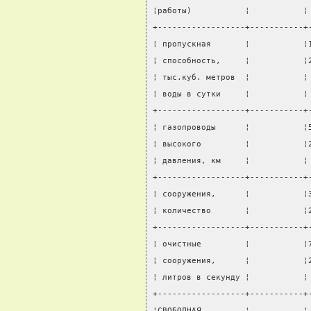
¦работы)           ¦           ¦
+------------------+-----------+
¦ пропускная       ¦           ¦
¦ способность,     ¦           ¦
¦ тыс.куб. метров  ¦           ¦
¦ воды в сутки     ¦           ¦
+------------------+-----------+
¦ газопроводы      ¦           ¦
¦ высокого         ¦           ¦
¦ давления, км     ¦           ¦
+------------------+-----------+
¦ сооружения,      ¦           ¦
¦ количество       ¦           ¦
+------------------+-----------+
¦ очистные         ¦           ¦
¦ сооружения,      ¦           ¦
¦ литров в секунду ¦           ¦
+------------------+-----------+
¦СВОБОДНАЯ         ¦           ¦