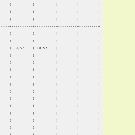
     ¦          ¦          ¦         ¦         ¦
     ¦          ¦          ¦         ¦         ¦
     ¦          ¦          ¦         ¦         ¦
-----+----------+----------+---------+---------+
     ¦          ¦          ¦         ¦         ¦
-----+----------+----------+---------+---------+
     ¦ -0,57    ¦ +0,57    ¦         ¦         ¦
     ¦          ¦          ¦         ¦         ¦
     ¦          ¦          ¦         ¦         ¦
     ¦          ¦          ¦         ¦         ¦
     ¦          ¦          ¦         ¦         ¦
     ¦          ¦          ¦         ¦         ¦
     ¦          ¦          ¦         ¦         ¦
     ¦          ¦          ¦         ¦         ¦
     ¦          ¦          ¦         ¦         ¦
     ¦          ¦          ¦         ¦         ¦
     ¦          ¦          ¦         ¦         ¦
     ¦          ¦          ¦         ¦         ¦
     ¦          ¦          ¦         ¦         ¦