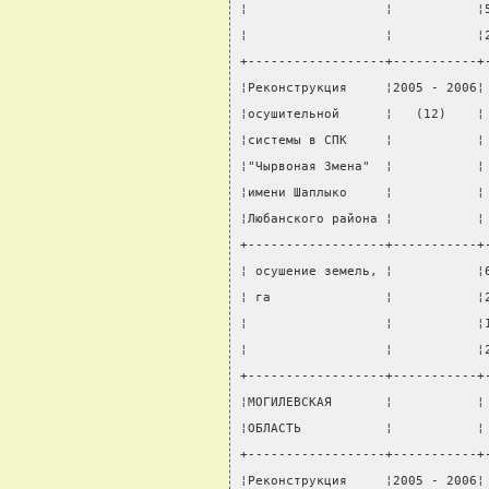
¦                  ¦           ¦
¦                  ¦           ¦
+------------------+-----------+
¦Реконструкция     ¦2005 - 2006¦
¦осушительной      ¦   (12)    ¦
¦системы в СПК     ¦           ¦
¦"Чырвоная Змена"  ¦           ¦
¦имени Шаплыко     ¦           ¦
¦Любанского района ¦           ¦
+------------------+-----------+
¦ осушение земель, ¦           ¦
¦ га               ¦           ¦
¦                  ¦           ¦
¦                  ¦           ¦
+------------------+-----------+
¦МОГИЛЕВСКАЯ       ¦           ¦
¦ОБЛАСТЬ           ¦           ¦
+------------------+-----------+
¦Реконструкция     ¦2005 - 2006¦