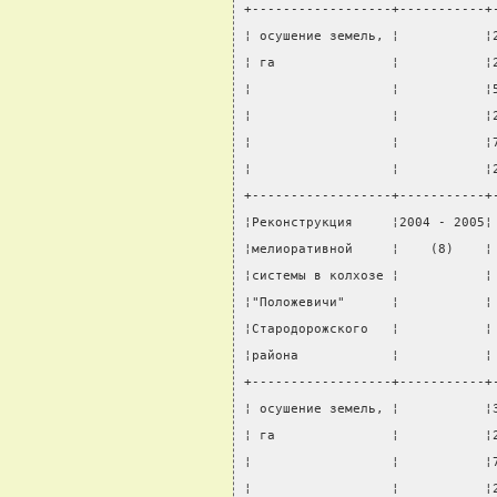
+------------------+-----------+
¦ осушение земель, ¦           ¦
¦ га               ¦           ¦
¦                  ¦           ¦
¦                  ¦           ¦
¦                  ¦           ¦
¦                  ¦           ¦
+------------------+-----------+
¦Реконструкция     ¦2004 - 2005¦
¦мелиоративной     ¦    (8)    ¦
¦системы в колхозе ¦           ¦
¦"Положевичи"      ¦           ¦
¦Стародорожского   ¦           ¦
¦района            ¦           ¦
+------------------+-----------+
¦ осушение земель, ¦           ¦
¦ га               ¦           ¦
¦                  ¦           ¦
¦                  ¦           ¦