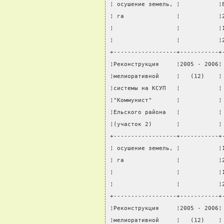
¦ осушение земель, ¦           ¦
¦ га               ¦           ¦
¦                  ¦           ¦
¦                  ¦           ¦
+------------------+-----------+
¦Реконструкция     ¦2005 - 2006¦
¦мелиоративной     ¦   (12)    ¦
¦системы на КСУП   ¦           ¦
¦"Коммунист"       ¦           ¦
¦Ельского района   ¦           ¦
¦(участок 2)       ¦           ¦
+------------------+-----------+
¦ осушение земель, ¦           ¦
¦ га               ¦           ¦
¦                  ¦           ¦
¦                  ¦           ¦
+------------------+-----------+
¦Реконструкция     ¦2005 - 2006¦
¦мелиоративной     ¦   (12)    ¦