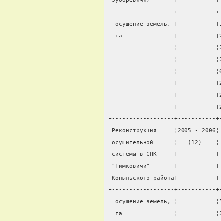
¦Зуборевичи)       ¦           ¦
+------------------+-----------+
¦ осушение земель, ¦           ¦
¦ га               ¦           ¦
¦                  ¦           ¦
¦                  ¦           ¦
¦                  ¦           ¦
¦                  ¦           ¦
¦                  ¦           ¦
¦                  ¦           ¦
+------------------+-----------+
¦Реконструкция     ¦2005 - 2006¦
¦осушительной      ¦   (12)    ¦
¦системы в СПК     ¦           ¦
¦"Тимковичи"       ¦           ¦
¦Копыльского района¦           ¦
+------------------+-----------+
¦ осушение земель, ¦           ¦
¦ га               ¦           ¦