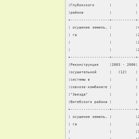
¦Глубокского       ¦           ¦
¦района            ¦           ¦
+------------------+-----------+
¦ осушение земель, ¦           ¦
¦ га               ¦           ¦
¦                  ¦           ¦
¦                  ¦           ¦
+------------------+-----------+
¦Реконструкция     ¦2003 - 2006¦
¦осушительной      ¦   (12)    ¦
¦системы в         ¦           ¦
¦совхозе-комбинате ¦           ¦
¦"Звезда"          ¦           ¦
¦Витебского района ¦           ¦
+------------------+-----------+
¦ осушение земель, ¦           ¦
¦ га               ¦           ¦
¦                  ¦           ¦