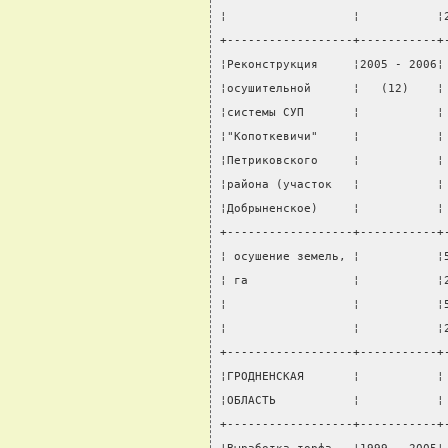
¦                  ¦           ¦
+------------------+-----------+
¦Реконструкция     ¦2005 - 2006¦
¦осушительной      ¦   (12)    ¦
¦системы СУП       ¦           ¦
¦"Копоткевичи"     ¦           ¦
¦Петриковского     ¦           ¦
¦района (участок   ¦           ¦
¦Добрыненское)     ¦           ¦
+------------------+-----------+
¦ осушение земель, ¦           ¦
¦ га               ¦           ¦
¦                  ¦           ¦
¦                  ¦           ¦
+------------------+-----------+
¦ГРОДНЕНСКАЯ       ¦           ¦
¦ОБЛАСТЬ           ¦           ¦
+------------------+-----------+