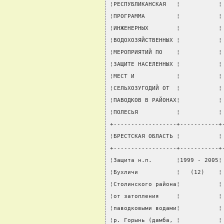
¦РЕСПУБЛИКАНСКАЯ   ¦           ¦
¦ПРОГРАММА         ¦           ¦
¦ИНЖЕНЕРНЫХ        ¦           ¦
¦ВОДОХОЗЯЙСТВЕННЫХ ¦           ¦
¦МЕРОПРИЯТИЙ ПО    ¦           ¦
¦ЗАЩИТЕ НАСЕЛЕННЫХ ¦           ¦
¦МЕСТ И            ¦           ¦
¦СЕЛЬХОЗУГОДИЙ ОТ  ¦           ¦
¦ПАВОДКОВ В РАЙОНАХ¦           ¦
¦ПОЛЕСЬЯ           ¦           ¦
+------------------+-----------+
¦БРЕСТСКАЯ ОБЛАСТЬ ¦           ¦
+------------------+-----------+
¦Защита н.п.       ¦1999 - 2005¦
¦Бухличи           ¦   (12)    ¦
¦Столинского района¦           ¦
¦от затопления     ¦           ¦
¦паводковыми водами¦           ¦
¦р. Горынь (дамба, ¦           ¦