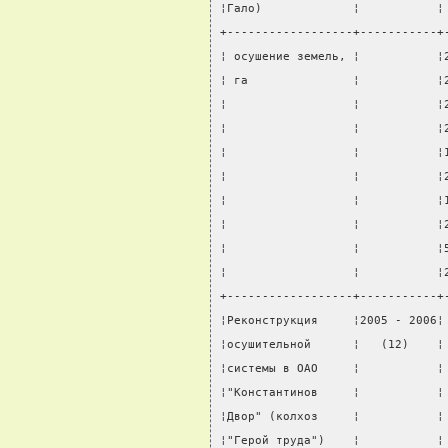
¦Гало)             ¦           ¦
+------------------+-----------+
¦ осушение земель, ¦           ¦
¦ га               ¦           ¦
¦                  ¦           ¦
¦                  ¦           ¦
¦                  ¦           ¦
¦                  ¦           ¦
¦                  ¦           ¦
¦                  ¦           ¦
¦                  ¦           ¦
¦                  ¦           ¦
+------------------+-----------+
¦Реконструкция     ¦2005 - 2006¦
¦осушительной      ¦   (12)    ¦
¦системы в ОАО     ¦           ¦
¦"Константинов     ¦           ¦
¦Двор" (колхоз     ¦           ¦
¦"Герой труда")    ¦           ¦