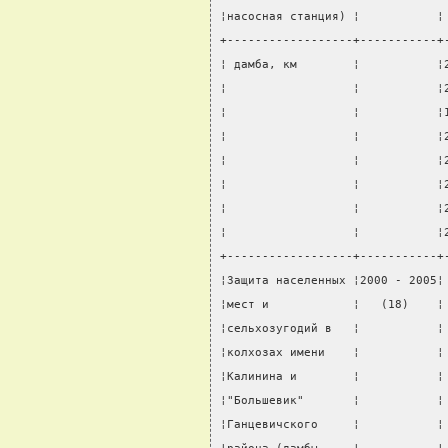
¦насосная станция) ¦           ¦
+------------------+-----------+
¦ дамба, км        ¦           ¦
¦                  ¦           ¦
¦                  ¦           ¦
¦                  ¦           ¦
¦                  ¦           ¦
¦                  ¦           ¦
¦                  ¦           ¦
¦                  ¦           ¦
+------------------+-----------+
¦Защита населенных ¦2000 - 2005¦
¦мест и            ¦   (18)    ¦
¦сельхозугодий в   ¦           ¦
¦колхозах имени    ¦           ¦
¦Калинина и        ¦           ¦
¦"Большевик"       ¦           ¦
¦Ганцевичского     ¦           ¦