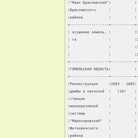
¦"Маяк Браславский"¦           ¦
¦Браславского      ¦           ¦
¦района            ¦           ¦
+------------------+-----------+
¦ осушение земель, ¦           ¦
¦ га               ¦           ¦
¦                  ¦           ¦
¦                  ¦           ¦
+------------------+-----------+
¦ГОМЕЛЬСКАЯ ОБЛАСТЬ¦           ¦
+------------------+-----------+
¦Реконструкция     ¦2003 - 2005¦
¦дамбы и насосной  ¦   (10)    ¦
¦станции           ¦           ¦
¦мелиоративной     ¦           ¦
¦системы           ¦           ¦
¦"Марохоровский"   ¦           ¦
¦Житковичского     ¦           ¦
¦района            ¦           ¦