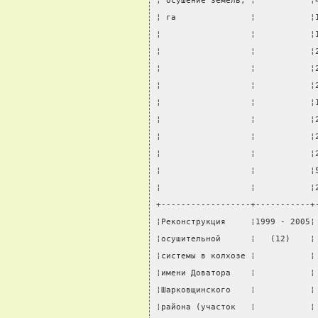
¦ осушение земель, ¦           ¦
¦ га               ¦           ¦
¦                  ¦           ¦
¦                  ¦           ¦
¦                  ¦           ¦
¦                  ¦           ¦
¦                  ¦           ¦
¦                  ¦           ¦
¦                  ¦           ¦
¦                  ¦           ¦
¦                  ¦           ¦
¦                  ¦           ¦
+------------------+-----------+
¦Реконструкция     ¦1999 - 2005¦
¦осушительной      ¦   (12)    ¦
¦системы в колхозе ¦           ¦
¦имени Доватора    ¦           ¦
¦Шарковщинского    ¦           ¦
¦района (участок   ¦           ¦