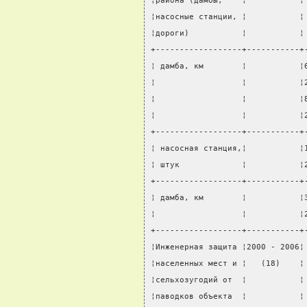
¦района (дамбы,    ¦           ¦
¦насосные станции, ¦           ¦
¦дороги)           ¦           ¦
+------------------+-----------+
¦ дамба, км        ¦           ¦
¦                  ¦           ¦
¦                  ¦           ¦
¦                  ¦           ¦
+------------------+-----------+
¦ насосная станция,¦           ¦
¦ штук             ¦           ¦
+------------------+-----------+
¦ дамба, км        ¦           ¦
¦                  ¦           ¦
+------------------+-----------+
¦Инженерная защита ¦2000 - 2006¦
¦населенных мест и ¦   (18)    ¦
¦сельхозугодий от  ¦           ¦
¦паводков объекта  ¦           ¦