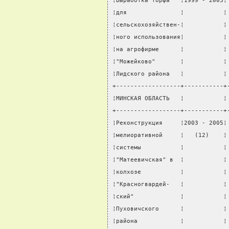
¦Выработка торфа   ¦1999 - 2005¦
¦для               ¦           ¦
¦сельскохозяйствен-¦           ¦
¦ного использования¦           ¦
¦на агрофирме      ¦           ¦
¦"Можейково"       ¦           ¦
¦Лидского района   ¦           ¦
+------------------+-----------+
¦МИНСКАЯ ОБЛАСТЬ   ¦           ¦
+------------------+-----------+
¦Реконструкция     ¦2003 - 2005¦
¦мелиоративной     ¦   (12)    ¦
¦системы           ¦           ¦
¦"Матеевичская" в  ¦           ¦
¦колхозе           ¦           ¦
¦"Красногвардей-   ¦           ¦
¦ский"             ¦           ¦
¦Пуховичского      ¦           ¦
¦района            ¦           ¦