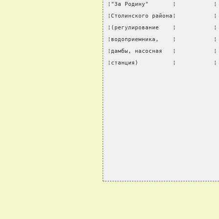
¦"За Родину"       ¦           ¦
¦Столинского района¦           ¦
¦(регулирование    ¦           ¦
¦водоприемника,    ¦           ¦
¦дамбы, насосная   ¦           ¦
¦станция)          ¦           ¦