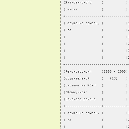
¦Житковичского     ¦           ¦
¦района            ¦           ¦
+------------------+-----------+
¦ осушение земель, ¦           ¦
¦ га               ¦           ¦
¦                  ¦           ¦
¦                  ¦           ¦
¦                  ¦           ¦
¦                  ¦           ¦
+------------------+-----------+
¦Реконструкция     ¦2003 - 2005¦
¦осушительной      ¦   (13)    ¦
¦системы на КСУП   ¦           ¦
¦"Коммунист"       ¦           ¦
¦Ельского района   ¦           ¦
+------------------+-----------+
¦ осушение земель, ¦           ¦
¦ га               ¦           ¦
¦                  ¦           ¦