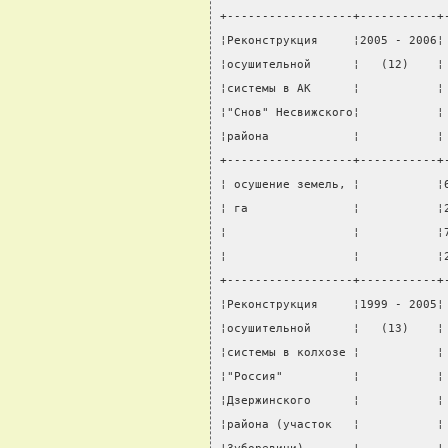
+------------------+-----------+
¦Реконструкция     ¦2005 - 2006¦
¦осушительной      ¦   (12)    ¦
¦системы в АК      ¦           ¦
¦"Снов" Несвижского¦           ¦
¦района            ¦           ¦
+------------------+-----------+
¦ осушение земель, ¦           ¦
¦ га               ¦           ¦
¦                  ¦           ¦
¦                  ¦           ¦
+------------------+-----------+
¦Реконструкция     ¦1999 - 2005¦
¦осушительной      ¦   (13)    ¦
¦системы в колхозе ¦           ¦
¦"Россия"          ¦           ¦
¦Дзержинского      ¦           ¦
¦района (участок   ¦           ¦