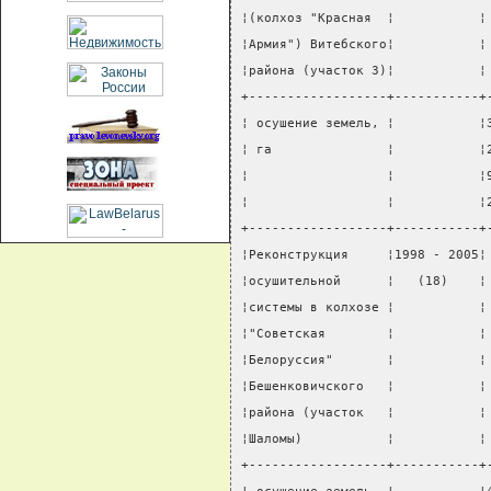
¦(колхоз "Красная  ¦           ¦
¦Армия") Витебского¦           ¦
¦района (участок 3)¦           ¦
+------------------+-----------+
¦ осушение земель, ¦           ¦
¦ га               ¦           ¦
¦                  ¦           ¦
¦                  ¦           ¦
+------------------+-----------+
¦Реконструкция     ¦1998 - 2005¦
¦осушительной      ¦   (18)    ¦
¦системы в колхозе ¦           ¦
¦"Советская        ¦           ¦
¦Белоруссия"       ¦           ¦
¦Бешенковичского   ¦           ¦
¦района (участок   ¦           ¦
¦Шаломы)           ¦           ¦
+------------------+-----------+