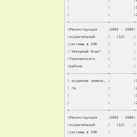
¦                  ¦           ¦
¦                  ¦           ¦
¦                  ¦           ¦
+------------------+-----------+
¦Реконструкция     ¦2005 - 2006¦
¦осушительной      ¦   (12)    ¦
¦системы в СПК     ¦           ¦
¦"Звездный Агро"   ¦           ¦
¦Толочинского      ¦           ¦
¦района            ¦           ¦
+------------------+-----------+
¦ осушение земель, ¦           ¦
¦ га               ¦           ¦
¦                  ¦           ¦
¦                  ¦           ¦
+------------------+-----------+
¦Реконструкция     ¦2005 - 2006¦
¦осушительной      ¦   (12)    ¦
¦системы в СПК     ¦           ¦