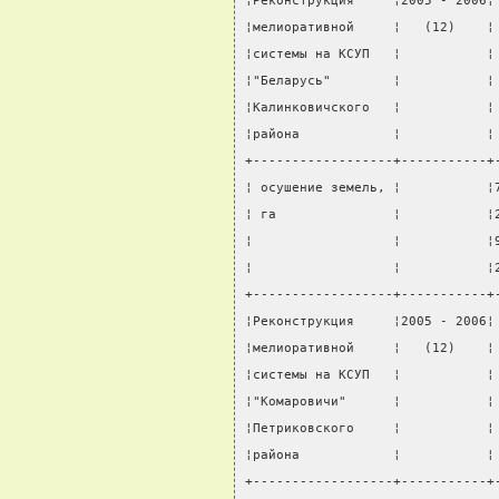
¦Реконструкция     ¦2005 - 2006¦
¦мелиоративной     ¦   (12)    ¦
¦системы на КСУП   ¦           ¦
¦"Беларусь"        ¦           ¦
¦Калинковичского   ¦           ¦
¦района            ¦           ¦
+------------------+-----------+
¦ осушение земель, ¦           ¦
¦ га               ¦           ¦
¦                  ¦           ¦
¦                  ¦           ¦
+------------------+-----------+
¦Реконструкция     ¦2005 - 2006¦
¦мелиоративной     ¦   (12)    ¦
¦системы на КСУП   ¦           ¦
¦"Комаровичи"      ¦           ¦
¦Петриковского     ¦           ¦
¦района            ¦           ¦
+------------------+-----------+