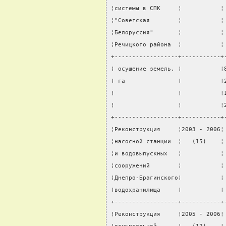
¦системы в СПК     ¦           ¦
¦"Советская        ¦           ¦
¦Белоруссия"       ¦           ¦
¦Речицкого района  ¦           ¦
+------------------+-----------+
¦ осушение земель, ¦           ¦
¦ га               ¦           ¦
¦                  ¦           ¦
¦                  ¦           ¦
+------------------+-----------+
¦Реконструкция     ¦2003 - 2006¦
¦насосной станции  ¦   (15)    ¦
¦и водовыпускных   ¦           ¦
¦сооружений        ¦           ¦
¦Днепро-Брагинского¦           ¦
¦водохранилища     ¦           ¦
+------------------+-----------+
¦Реконструкция     ¦2005 - 2006¦