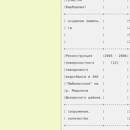
¦(участок          ¦           ¦
¦Барборово)        ¦           ¦
+------------------+-----------+
¦ осушение земель, ¦           ¦
¦ га               ¦           ¦
¦                  ¦           ¦
¦                  ¦           ¦
+------------------+-----------+
¦Реконструкция     ¦2005 - 2006¦
¦поверхностного    ¦   (12)    ¦
¦паводкового       ¦           ¦
¦водосброса в ЗАО  ¦           ¦
¦"Любиничское" на  ¦           ¦
¦р. Марьянка       ¦           ¦
¦Шкловского района ¦           ¦
+------------------+-----------+
¦ сооружения,      ¦           ¦
¦ количество       ¦           ¦
+------------------+-----------+