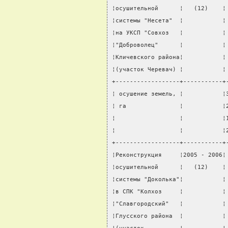
¦осушительной      ¦   (12)    ¦
¦системы "Несета"  ¦           ¦
¦на УКСП "Совхоз   ¦           ¦
¦"Доброволец"      ¦           ¦
¦Кличевского района¦           ¦
¦(участок Черевач) ¦           ¦
+------------------+-----------+
¦ осушение земель, ¦           ¦
¦ га               ¦           ¦
¦                  ¦           ¦
¦                  ¦           ¦
+------------------+-----------+
¦Реконструкция     ¦2005 - 2006¦
¦осушительной      ¦   (12)    ¦
¦системы "Доколька"¦           ¦
¦в СПК "Колхоз     ¦           ¦
¦"Славгородский"   ¦           ¦
¦Глусского района  ¦           ¦