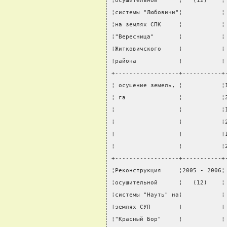
¦осушительной      ¦   (12)    ¦
¦системы "Любовичи"¦           ¦
¦на землях СПК     ¦           ¦
¦"Вересница"       ¦           ¦
¦Житковичского     ¦           ¦
¦района            ¦           ¦
+------------------+-----------+
¦ осушение земель, ¦           ¦
¦ га               ¦           ¦
¦                  ¦           ¦
¦                  ¦           ¦
¦                  ¦           ¦
¦                  ¦           ¦
+------------------+-----------+
¦Реконструкция     ¦2005 - 2006¦
¦осушительной      ¦   (12)    ¦
¦системы "Науть" на¦           ¦
¦землях СУП        ¦           ¦
¦"Красный Бор"     ¦           ¦