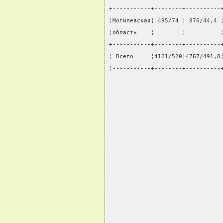
+-----------+--------+----------
¦Могилевская¦ 495/74 ¦ 876/44,4 
¦область    ¦        ¦          
+-----------+--------+----------
¦ Всего     ¦4121/520¦4767/491,8
¦-----------+--------+----------