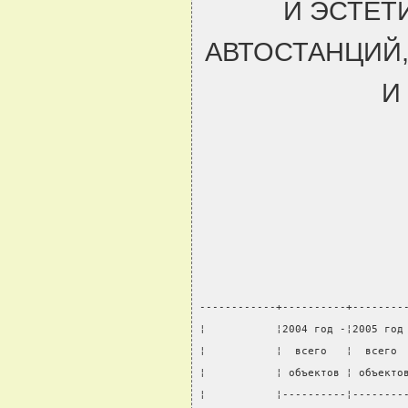
И ЭСТЕТ
АВТОСТАНЦИЙ
И
------------+----------+--------
¦           ¦2004 год -¦2005 год
¦           ¦  всего   ¦  всего 
¦           ¦ объектов ¦ объекто
¦           ¦----------¦--------