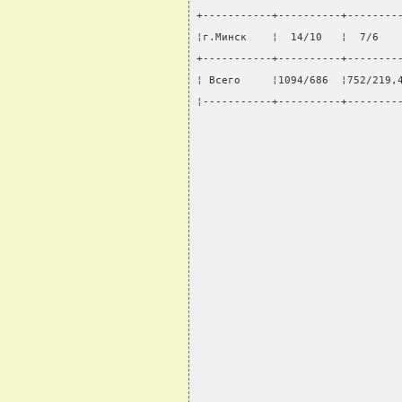
+-----------+----------+--------
¦г.Минск    ¦  14/10   ¦  7/6   
+-----------+----------+--------
¦ Всего     ¦1094/686  ¦752/219,
¦-----------+----------+--------