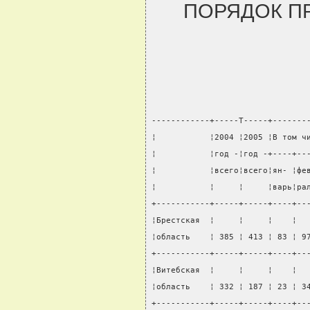
ПОРЯДОК ПР
------------+-----T-----+-------
¦           ¦2004 ¦2005 ¦В том ч
¦           ¦год -¦год -+----+--
¦           ¦всего¦всего¦ян- ¦фе
¦           ¦     ¦     ¦варь¦ра
+-----------+-----+-----+----+--
¦Брестская  ¦     ¦     ¦    ¦  
¦область    ¦ 385 ¦ 413 ¦ 83 ¦ 9
+-----------+-----+-----+----+--
¦Витебская  ¦     ¦     ¦    ¦  
¦область    ¦ 332 ¦ 187 ¦ 23 ¦ 3
+-----------+-----+-----+----+--