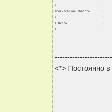
+--------------------------+----
¦Могилевская область       ¦    
+--------------------------+----
¦ Всего                    ¦    
¦--------------------------+----
----------------------
<*> Постоянно в 