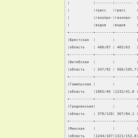
¦           ¦--------¦--------  
¦           ¦трасс   ¦трасс     
¦           ¦газопро-¦газопро-  
¦           ¦водов   ¦водов     
+-----------+--------+----------
¦Брестская  ¦        ¦          
¦область    ¦ 400/87 ¦ 405/63   
+-----------+--------+----------
¦Витебская  ¦        ¦          
¦область    ¦ 547/92 ¦ 566/105,7
+-----------+--------+----------
¦Гомельская ¦        ¦          
¦область    ¦1065/40 ¦1232/41,8 
+-----------+--------+----------
¦Гродненская¦        ¦          
¦область    ¦ 370/120¦ 367/84,1 
+-----------+--------+----------
¦Минская    ¦        ¦          
¦область    ¦1244/107¦1321/152,8