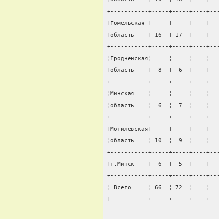
+-----------+-----+-----+----+--
¦Гомельская ¦     ¦     ¦    ¦  
¦область    ¦ 16  ¦ 17  ¦    ¦  
+-----------+-----+-----+----+--
¦Гродненская¦     ¦     ¦    ¦  
¦область    ¦  8  ¦  6  ¦    ¦  
+-----------+-----+-----+----+--
¦Минская    ¦     ¦     ¦    ¦  
¦область    ¦  6  ¦  7  ¦    ¦  
+-----------+-----+-----+----+--
¦Могилевская¦     ¦     ¦    ¦  
¦область    ¦ 10  ¦  9  ¦    ¦  
+-----------+-----+-----+----+--
¦г.Минск    ¦  6  ¦  5  ¦    ¦  
+-----------+-----+-----+----+--
¦ Всего     ¦ 66  ¦ 72  ¦    ¦  
¦-----------+-----+-----+----+--