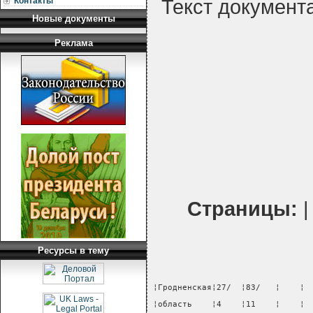
Контакты
Текст документ
Новые документы
Реклама
Страницы:
Ресурсы в тему
¦Гродненская¦27/  ¦83/   ¦    ¦ 
¦область    ¦4    ¦11    ¦    ¦ 