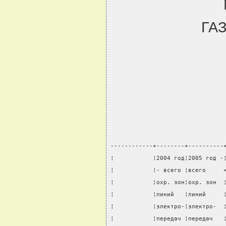
ГА
------------+--------+----------
¦           ¦2004 год¦2005 год -
¦           ¦- всего ¦всего     
¦           ¦охр. зон¦охр. зон  
¦           ¦линий   ¦линий     
¦           ¦электро-¦электро-  
¦           ¦передач ¦передач   