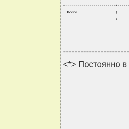
+-------------------------+-----
¦ Всего                   ¦     
¦-------------------------+-----
----------------------
<*> Постоянно в 