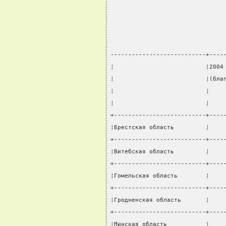
---------------------------+----
¦                          ¦2004
¦                          ¦(бла
¦                          ¦    
¦                          ¦    
+--------------------------+----
¦Брестская область         ¦    
+--------------------------+----
¦Витебская область         ¦    
+--------------------------+----
¦Гомельская область        ¦    
+--------------------------+----
¦Гродненская область       ¦    
+--------------------------+----
¦Минская область           ¦    