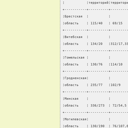
¦           ¦территорий¦территор
+-----------+----------+--------
¦Брестская  ¦          ¦        
¦область    ¦ 115/40   ¦ 69/15  
+-----------+----------+--------
¦Витебская  ¦          ¦        
¦область    ¦ 134/20   ¦312/17,3
+-----------+----------+--------
¦Гомельская ¦          ¦        
¦область    ¦ 130/76   ¦114/10  
+-----------+----------+--------
¦Гродненская¦          ¦        
¦область    ¦ 235/77   ¦102/9   
+-----------+----------+--------
¦Минская    ¦          ¦        
¦область    ¦ 336/273  ¦ 72/54,5
+-----------+----------+--------
¦Могилевская¦          ¦        
¦область    ¦ 130/190  ¦ 76/107,