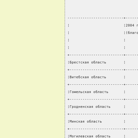
--------------------------+-----
¦                         ¦2004 
¦                         ¦(благ
¦                         ¦     
¦                         ¦     
+-------------------------+-----
¦Брестская область        ¦     
+-------------------------+-----
¦Витебская область        ¦     
+-------------------------+-----
¦Гомельская область       ¦     
+-------------------------+-----
¦Гродненская область      ¦     
+-------------------------+-----
¦Минская область          ¦     
+-------------------------+-----
¦Могилевская область      ¦     