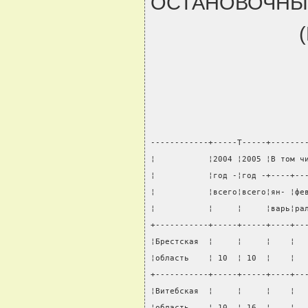
ОСТАНОВОЧНЫХ
------------+-----T-----+-------
¦           ¦2004 ¦2005 ¦В том ч
¦           ¦год -¦год -+----+--
¦           ¦всего¦всего¦ян- ¦фе
¦           ¦     ¦     ¦варь¦ра
+-----------+-----+-----+----+--
¦Брестская  ¦     ¦     ¦    ¦  
¦область    ¦ 10  ¦ 10  ¦    ¦  
+-----------+-----+-----+----+--
¦Витебская  ¦     ¦     ¦    ¦  
¦область    ¦ 10  ¦ 16  ¦    ¦  