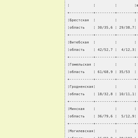
¦           ¦         ¦        ¦
+-----------+---------+--------+
¦Брестская  ¦         ¦        ¦
¦область    ¦ 30/35,6 ¦ 29/38,7¦
+-----------+---------+--------+
¦Витебская  ¦         ¦        ¦
¦область    ¦ 42/52,7 ¦  4/12,3¦
+-----------+---------+--------+
¦Гомельская ¦         ¦        ¦
¦область    ¦ 61/68,9 ¦ 35/53  ¦
+-----------+---------+--------+
¦Гродненская¦         ¦        ¦
¦область    ¦ 18/32,8 ¦ 10/11,1¦
+-----------+---------+--------+
¦Минская    ¦         ¦        ¦
¦область    ¦ 36/79,6 ¦  5/12,9¦
+-----------+---------+--------+
¦Могилевская¦         ¦        ¦