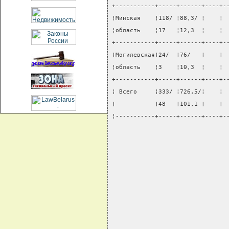
+-----------+-----+------+----+-
¦Минская    ¦118/ ¦88,3/ ¦    ¦ 
¦область    ¦17   ¦12,3  ¦    ¦ 
+-----------+-----+------+----+-
¦Могилевская¦24/  ¦76/   ¦    ¦ 
¦область    ¦3    ¦10,3  ¦    ¦ 
+-----------+-----+------+----+-
¦ Всего     ¦333/ ¦726,5/¦    ¦ 
¦           ¦48   ¦101,1 ¦    ¦ 
¦-----------+-----+------+----+-