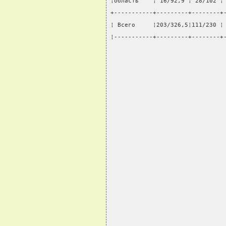
¦область    ¦ 16/92,9 ¦ 28/102 ¦
+-----------+---------+--------+
¦ Всего     ¦203/326,5¦111/230 ¦
¦-----------+---------+--------+