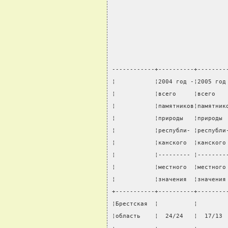
------------+----------+--------
¦           ¦2004 год -¦2005 год
¦           ¦всего     ¦всего   
¦           ¦памятников¦памятник
¦           ¦природы   ¦природы 
¦           ¦республи- ¦республи
¦           ¦канского  ¦канского
¦           ¦--------- ¦--------
¦           ¦местного  ¦местного
¦           ¦значения  ¦значения
+-----------+----------+--------
¦Брестская  ¦          ¦        
¦область    ¦  24/24   ¦  17/13 