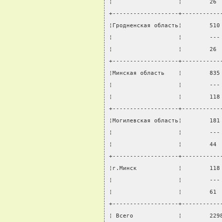
¦                   ¦        26 
+-------------------+-----------
¦Гродненская область¦        510
¦                   ¦        ---
¦                   ¦        26 
+-------------------+-----------
¦Минская область    ¦        835
¦                   ¦        ---
¦                   ¦        118
+-------------------+-----------
¦Могилевская область¦        181
¦                   ¦        ---
¦                   ¦        44 
+-------------------+-----------
¦г.Минск            ¦        118
¦                   ¦        ---
¦                   ¦        61 
+-------------------+-----------
¦ Всего             ¦        229