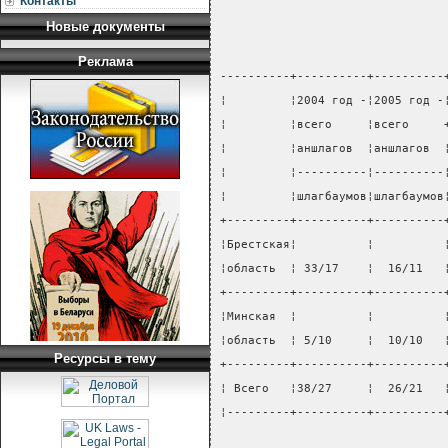
Контакты
Новые документы
Реклама
----------+----------+----------
¦         ¦2004 год -¦2005 год -
¦         ¦всего     ¦всего     
¦         ¦аншлагов  ¦аншлагов  
¦         ¦----------¦----------
¦         ¦шлагбаумов¦шлагбаумов
+---------+----------+----------
¦Брестская¦          ¦          
¦область  ¦ 33/17    ¦  16/11   
+---------+----------+----------
¦Минская  ¦          ¦          
¦область  ¦ 5/10     ¦  10/10   
Ресурсы в тему
+---------+----------+----------
¦ Всего   ¦38/27     ¦  26/21   
¦---------+----------+----------