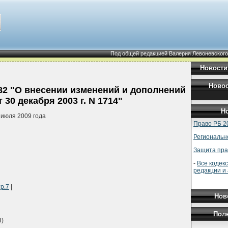
Под общей редакцией Валерия Левоневского
Новости
Новос
82 "О внесении изменений и дополнений
0 декабря 2003 г. N 1714"
Но
 июля 2009 года
Право РБ 2
Региональн
Защита пра
-
Все кодек
редакции и
р.7
|
Нов
Пол
)