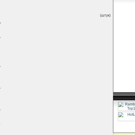
(штук)
¬
¦
+
¦
¦
¦
+
¦
¦
+
¦
¦
+
¦
-