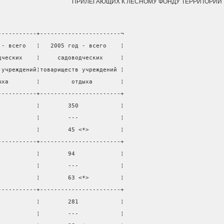
ПРИЛЕГАЮЩИХ К ЛЕСНОМУ ФОНДУ ТЕРРИТОРИЙ
-----------+-----------------------¬
 - всего   ¦   2005 год - всего    ¦
дческих    ¦     садоводческих     ¦
 учреждений¦товариществ учреждений ¦
ыха        ¦         отдыха        ¦
-----------+-----------------------+
           ¦        350            ¦
           ¦        ---            ¦
           ¦        45 <*>         ¦
-----------+-----------------------+
           ¦        94             ¦
           ¦        ---            ¦
           ¦        63 <*>         ¦
-----------+-----------------------+
           ¦        281            ¦
           ¦        ---            ¦