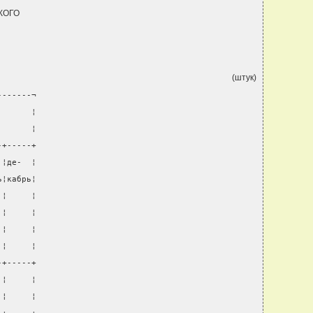
КОГО
(штук)
-------¬
       ¦
       ¦
-+-----+
 ¦де-  ¦
ь¦кабрь¦
 ¦     ¦
 ¦     ¦
 ¦     ¦
 ¦     ¦
-+-----+
 ¦     ¦
 ¦     ¦