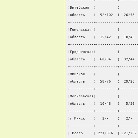
+-----------+----------+--------
¦Витебская  ¦          ¦        
¦область    ¦  52/102  ¦  26/53 
+-----------+----------+--------
¦Гомельская ¦          ¦        
¦область    ¦  15/42   ¦  10/45 
+-----------+----------+--------
¦Гродненская¦          ¦        
¦область    ¦  60/84   ¦  32/44 
+-----------+----------+--------
¦Минская    ¦          ¦        
¦область    ¦  58/76   ¦  29/26 
+-----------+----------+--------
¦Могилевская¦          ¦        
¦область    ¦  10/48   ¦   5/26 
+-----------+----------+--------
¦г.Минск    ¦   2/-    ¦   2/-  
+-----------+----------+--------
¦ Всего     ¦ 221/376  ¦ 121/207