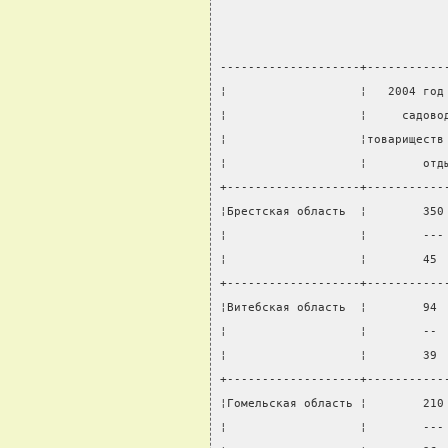
--------------------+-----------
¦                   ¦   2004 год
¦                   ¦     садово
¦                   ¦товариществ
¦                   ¦        отд
+-------------------+-----------
¦Брестская область  ¦        350
¦                   ¦        ---
¦                   ¦        45 
+-------------------+-----------
¦Витебская область  ¦        94 
¦                   ¦        -- 
¦                   ¦        39 
+-------------------+-----------
¦Гомельская область ¦        210
¦                   ¦        ---