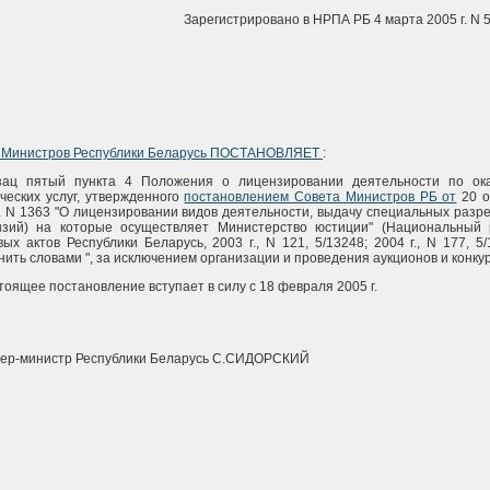
Зарегистрировано в НРПА РБ 4 марта 2005 г. N 
 Министров Республики Беларусь ПОСТАНОВЛЯЕТ
:
зац пятый пункта 4 Положения о лицензировании деятельности по ок
ческих услуг, утвержденного
постановлением Совета Министров РБ от
20 о
г. N 1363 "О лицензировании видов деятельности, выдачу специальных раз
нзий) на которые осуществляет Министерство юстиции" (Национальный 
ых актов Республики Беларусь, 2003 г., N 121, 5/13248; 2004 г., N 177, 5/
ить словами ", за исключением организации и проведения аукционов и конкур
тоящее постановление вступает в силу с 18 февраля 2005 г.
ер-министр Республики Беларусь С.СИДОРСКИЙ