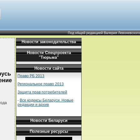
Под общей редакцией Валерия Левоневского
Новости законодательства
Новости Спецпроекта
"Тюрьма"
Новости сайта
русь
Право РБ 2013
ение
Региональное право 2013
Защита прав потребителей
-
Все кодексы Беларуси. Новые
года
редакции и архив
Новости Беларуси
Полезные ресурсы