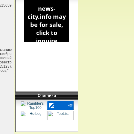
5/15659
азанию
ктября
решений
реестр
15123),
сов;".
Счетчики