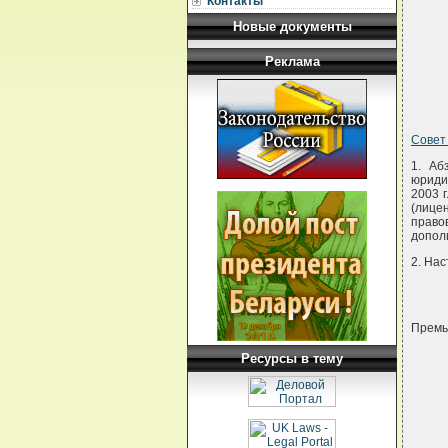
Контакты
Новые документы
Реклама
Совет
1. Аб
юриди
2003 
(лице
правов
дополн
2. Нас
Премь
Ресурсы в тему