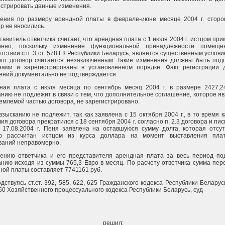
истрировать данные изменения.
ения по размеру арендной платы в феврале-июне месяце 2004 г. сторо
р не вносились.
авитель ответчика считает, что арендная плата с 1 июля 2004 г. истцом пр
онно, поскольку изменение функциональной принадлежности помеще
тствии с п. 3 ст. 578 ГК Республики Беларусь, является существенным услови
ого договор считается незаключенным. Такие изменения должны быть под
нами и зарегистрированы в установленном порядке. Факт регистрации 
ений документально не подтверждается.
ная плата с июля месяца по сентябрь месяц 2004 г. в размере 2427,2
анию не подлежит в связи с тем, что дополнительное соглашение, которое я
емлемой частью договора, не зарегистрировано.
зысканию не подлежит, так как заявлена с 15 октября 2004 г., в то время к
ия договора прекратился с 18 сентября 2004 г. согласно п. 2.3 договора и пи
т 17.08.2004 г. Пеня заявлена на оставшуюся сумму долга, которая отсут
 рассчитан истцом из курса доллара на момент выставления пла
ваний неправомерно.
ению ответчика и его представителя арендная плата за весь период по
анию исходя из суммы 765,3 Евро в месяц. По расчету ответчика сумма пе
ной платы составляет 7741161 руб.
дствуясь ст.ст. 392, 585, 622, 625 Гражданского кодекса Республики Беларусь,
50 Хозяйственного процессуального кодекса Республики Беларусь, суд -
решил: