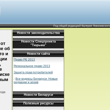
Под общей редакцией Валерия Левоневского
Новости законодательства
Новости Спецпроекта
 от
"Тюрьма"
ие об
то и
Новости сайта
ции
Право РБ 2013
,
Региональное право 2013
е
Защита прав потребителей
иске
-
Все кодексы Беларуси. Новые
дным
редакции и архив
года
Новости Беларуси
Полезные ресурсы