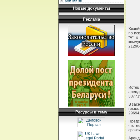
Контакты
Новые документы
Реклама
Хозяй
по ис
"А" к
комму
212904
Истец
арендн
387719
В зас
взыск
Ресурсы в тему
296942
Предс
что м
сроком
Аренд