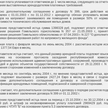
ная плата уплачивается ответчиком до 1 числа месяца, следующего за отчет
ании выставленных арендодателем платежных требований.
сно дополнительному соглашению к договору N 399, срок действия ко
овлен с 01.01.2003 г. по 31.12.2012 г. арендатор обязан уплачивать воз
дов на капремонт занимаемого им помещения в размере 50% от норма
тоимости технического обслуживания жилых домов.
ению представителей истца сумма 1398328 руб. подлежит уплате ответчи
ании решения Гомельского горисполкома N 357 от 21.05.2003 г., принят
нение решения Гомельского облисполкома от 07.04.2003 г. N 227 "О дополни
никах финансирования работ по капремонту жилищного фонда".
ная плата с февраля месяца по июнь месяц 2004 г. рассчитана истцом ис
1377,54 Евро в месяц.
тавители истца считают, что данный размер арендной платы подлежит взыс
тчика на основании протокола заседания республиканской комис
дочению использования административных зданий, сооружений, производст
дей и других объектов государственной собственности от 26.11.2003 г. N
чения сторонами изменений к заключенному договору.
я месяца по сентябрь месяц 2004 г., по мнению представителей истца, а
 подлежит взысканию с размере 2427,24 Евро в месяц в связи с подпи
нами дополнительного соглашения к договору и согласованной та
ификации арендуемых помещений, подписанной и заверенной сторонами.
 считают, что дополнительное соглашение к договору о порядке расчетов по
ами в момент заключения договора N 399 от 01.11.2002 г.
нию представителей истца пеня за период с 15.10.2004 г. по 30.12.2004 г. 
9 руб. и штраф за несвоевременную уплату платежей 2969429 руб. по
нию с ЧТУП "Б" на основании пункта 5.3 заключенного договора.