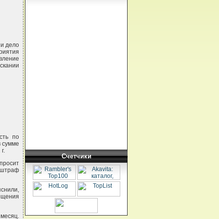
ии дело
приятия
вление
скании
сть по
в сумме
г.
Счетчики
 просит
, штраф
яснили,
ещения
месяц.