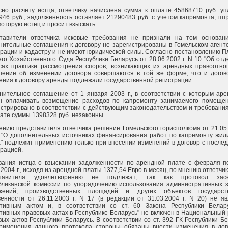
сно расчету истца, ответчику начислена сумма к оплате 45868710 руб. у
946 руб., задолженность оставляет 21290483 руб. с учетом капремонта, ш
которую истец и просит взыскать.
тавители ответчика исковые требования не признали на том основани
нительные соглашения к договору не зарегистрированы в Гомельском агент
трации и кадастру и не имеют юридической силы. Согласно постановлению 
го Хозяйственного Суда Республики Беларусь от 28.06.2002 г. N 10 "Об от
сах практики рассмотрения споров, возникающих из арендных правоотно
шение об изменении договора совершаются в той же форме, что и договор
ения к договору аренды подлежали государственной регистрации.
нительное соглашение от 1 января 2003 г., в соответствии с которым ар
н оплачивать возмещение расходов по капремонту занимаемого помещен
истрировано в соответствии с действующим законодательством и требовани
лате суммы 1398328 руб. незаконны.
ению представителя ответчика решение Гомельского горисполкома от 21.05.
 "О дополнительных источниках финансирования работ по капремонту жил
" подлежит применению только при внесении изменений в договор с после
трацией.
вания истца о взыскании задолженности по арендной плате с февраля п
2004 г., исходя из арендной платы 1377,54 Евро в месяц, по мнению ответчик
ставителя удовлетворению не подлежат, так как протокол зас
бликанской комиссии по упорядочению использования административных з
жений, производственных площадей и других объектов государст
венности от 26.11.2003 г. N 17 (в редакции от 31.03.2004 г. N 20) не я
тивным актом и, в соответствии со ст. 60 Закона Республики Белар
тивных правовых актах в Республике Беларусь" не включен в Национальный
вых актов Республики Беларусь. В соответствии со ст. 392 ГК Республики Б
рименения данного протокола стороны обязаны внести изменения в дог