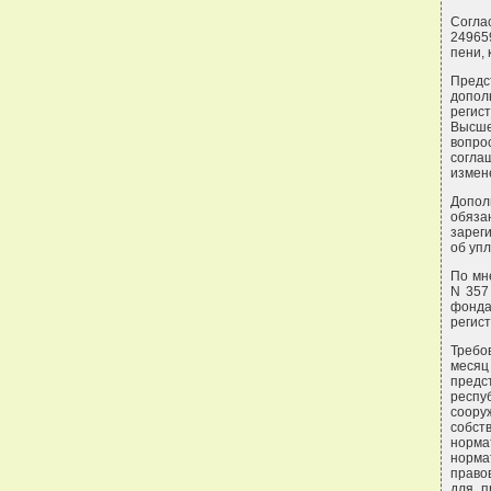
Согла
24965
пени, 
Предс
допол
регис
Высше
вопро
согла
измен
Допол
обяза
зарег
об уп
По мн
N 357
фонда
регис
Требо
месяц 
пред
респу
соору
собст
норма
норма
право
для п