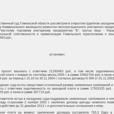
ственный суд Гомельской области рассмотрев в открытом судебном заседан
ку Коммунального жилищного ремонтно-эксплуатационного унитарного пред
 Частному торговому унитарному предприятию "Б", третье лицо - Упра
нальной собственности и приватизации Гомельского горисполкома о взы
83 руб.,
установил:
 просит взыскать с ответчика 21290483 руб., в том числе задолженно
ой плате с января по сентябрь месяц 2005 г. в сумме 20902764 руб. и пеню 
 руб. за период с 15.10 по 30.11.2004 г. согласно договору N 399 от 01.11.2002 
едание суда истец представил уточненный размер заявленных требований и
ать с ответчика задолженность по арендной плате в сумме 17933335 руб.
9 руб. и пеню в сумме 387719 руб.
тавители истца в заседании суда поддержали заявленные требования и по
ежду сторонами 2 ноября 2002 г. заключен договор аренды нежилого пом
 действия до 31 декабря 2012 г. и дополнительные соглашения к нему.
ная плата на момент заключения договора составляла 765,3 Евро в 