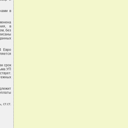
нами в
именена
ния, в
ем, без
писаны
данных
4 Евро
вляется
ак срок
сьма УП
ствует.
тежных
длежит
реплаты
 ст.ст.