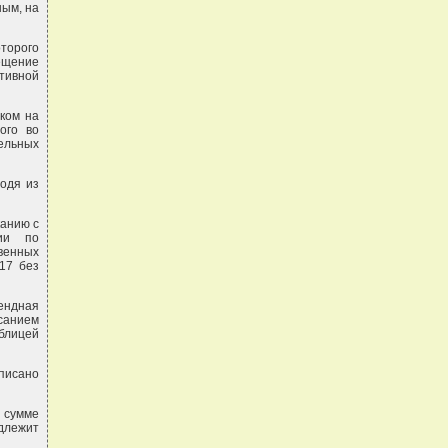
ным, на
торого
мещение
тивной
ком на
ого во
тельных
ходя из
канию с
сии по
венных
 17 без
рендная
санием
блицей
дписано
в сумме
длежит