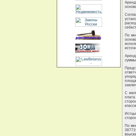
Аренд
основ
Согла
устан
расхо
себес
По мн
основ
испол
источ
Аренд
суммы 
Предс
отве
упоря
площа
заклю
С июл
плата
сторо
класс
Истцы
сторон
По мне
38771
взыска