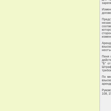
зарег
Измен
догово
Предст
незак
соотве
котор
сторо
измен
Аренд
взыск
неотъ
Пеня в
действ
"Б" о
Штраф
требо
По мн
взыск
аренд
Руково
108, 1