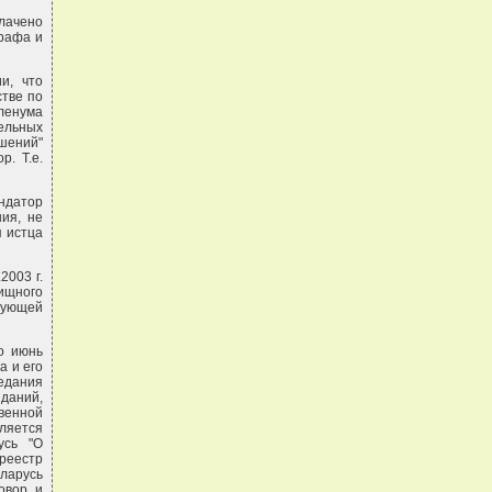
плачено
трафа и
и, что
стве по
Пленума
дельных
шений"
. Т.е.
ендатор
ия, не
я истца
2003 г.
ищного
дующей
о июнь
а и его
едания
даний,
венной
вляется
усь "О
 реестр
еларусь
овор и