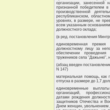
организации, занесенной 
признанной победителем в 
производственной деятел
республиканском, областно
уровнях, в размере, не пр
всем указанным основаниям,
должностного оклада;
(в ред. постановления Минтр
единовременная премия 
должностному лицу за непо
обеспечении проведения 
тружеников села "Дажынкi", 
(абзац введен постановлени
N 147)
материальная помощь, как 
отпуска в размере до 1,7 до
единовременные выпла
организаций, профессио
датами рождения должност
защитников Отечества и Во
Днем женщин, увольнением д