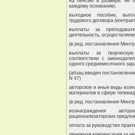
на пенсию в размере, не 
каждому основанию;
выходное пособие, выпл
трудового договора (контракт
выплаты за преподавате
деятельность, осуществляему
(в ред. постановления Минтр
выплаты за творческую
соответствии с законодат
одного среднемесячного зара
(абзац введен постановлени
N 47)
авторское и иные виды возн
материалов в сфере телеви
(в ред. постановления Минтр
вознаграждения авто
рационализаторских предло
оплата за руководство практ
денежная компенсация за не