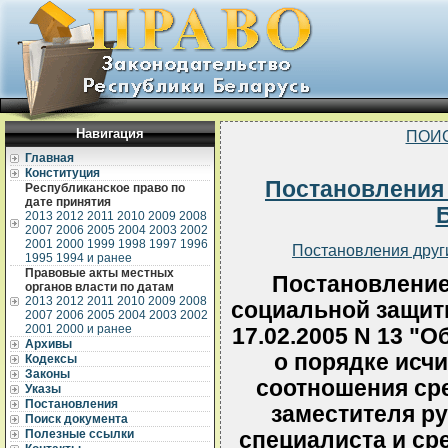
Навигация
ПОИ
Главная
Конституция
Постановления
Республиканское право по
дате принятия
2013
2012
2011
2010
2009
2008
2007
2006
2005
2004
2003
2002
2001
2000
1999
1998
1997
1996
Постановления друг
1995
1994 и ранее
Правовые акты местных
Постановление
органов власти по датам
2013
2012
2011
2010
2009
2008
социальной защит
2007
2006
2005
2004
2003
2002
2001
2000 и ранее
17.02.2005 N 13 "
Архивы
о порядке исч
Кодексы
Законы
соотношения ср
Указы
Постановления
заместителя ру
Поиск документа
Полезные ссылки
специалиста и ср