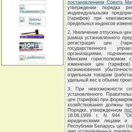
постановлением Совета Ми
утверждении порядка ре
индивидуальными предпри
(тарифов) при невозможн
предельных индексов измене
2. Увеличение отпускных цен
рамках установленного пред
регистрация цен (тари
государственного упра
организациями, подчиненн
Минским горисполкомом 
изменения цен (тарифов)
возникновения убыточно
отдельным товарам (работа
удельный вес в объеме прои
3. При невозможности с
установленного Правитель
цен (тарифов) при формиров
хозяйствования должны про
Порядке, утвержденном
по
18.06.1999 г. N 944 "О
юридическими лицами и 
Республики Беларусь цен (
ими установленных предель