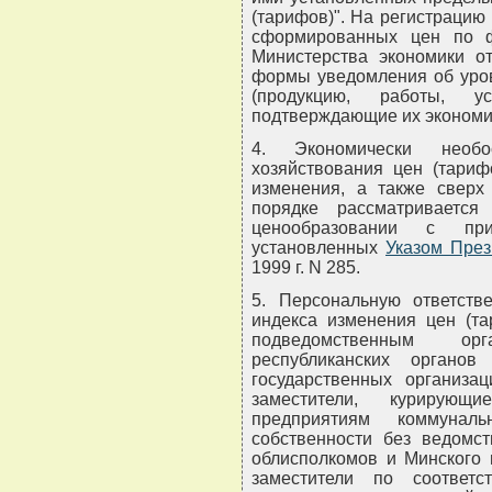
(тарифов)". На регистрацию
сформированных цен по ф
Министерства экономики от
формы уведомления об уров
(продукцию, работы, у
подтверждающие их экономи
4. Экономически необо
хозяйствования цен (тариф
изменения, а также сверх
порядке рассматривается
ценообразовании с при
установленных
Указом През
1999 г. N 285.
5. Персональную ответств
индекса изменения цен (та
подведомственным орг
республиканских органов
государственных организац
заместители, курирующ
предприятиям коммунал
собственности без ведомст
облисполкомов и Минского 
заместители по соответ