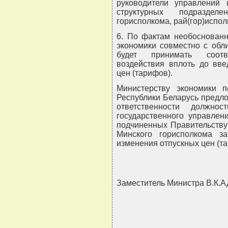
руководители управлений 
структурных подразде
горисполкома, рай(гор)испол
6. По фактам необоснованн
экономики совместно с обл
будет принимать соотв
воздействия вплоть до вве
цен (тарифов).
Министерству экономики 
Республики Беларусь предл
ответственности должно
государственного управлен
подчиненных Правительству
Минского горисполкома з
изменения отпускных цен (т
Заместитель Министра В.К