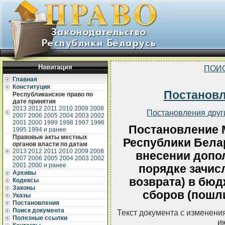
Навигация
ПОИ
Главная
Конституция
Постанов
Республиканское право по
дате принятия
2013
2012
2011
2010
2009
2008
Постановления друг
2007
2006
2005
2004
2003
2002
2001
2000
1999
1998
1997
1996
Постановление 
1995
1994 и ранее
Правовые акты местных
Республики Белар
органов власти по датам
2013
2012
2011
2010
2009
2008
внесении допо
2007
2006
2005
2004
2003
2002
2001
2000 и ранее
порядке зачис
Архивы
возврата) в бюд
Кодексы
Законы
сборов (пошли
Указы
Постановления
Поиск документа
Текст документа с изменени
Полезные ссылки
и