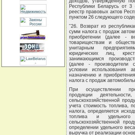
доходов, утвержденную по
Республики Беларусь от 3
реестр правовых актов Респуб
пунктом 26 следующего соде
"26. Возврат из республик
сумм налога с продаж автом
приобретении (далее - во
товариществам и обществ
унитарным предприятия
юридических лиц, крест
занимающимся производст
(далее - производители с
условии использования а
назначению и приобретения
налога с продаж автомобиль
При осуществлении прои
продукции деятельност
сельскохозяйственной проду
учета стоимость топлива, 
налога, определяется исхо
топлива и удельного
сельскохозяйственной про
определении удельного вес
выручка от реализации основ