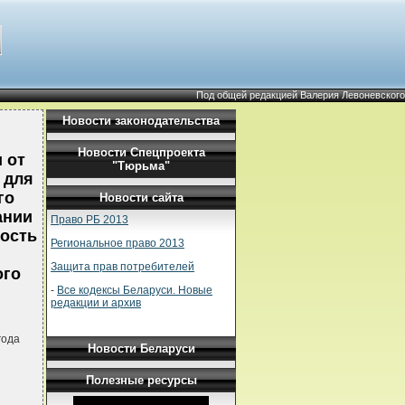
Под общей редакцией Валерия Левоневского
Новости законодательства
Новости Спецпроекта
 от
"Тюрьма"
 для
го
Новости сайта
ании
Право РБ 2013
ность
Региональное право 2013
Защита прав потребителей
ого
-
Все кодексы Беларуси. Новые
редакции и архив
года
Новости Беларуси
Полезные ресурсы