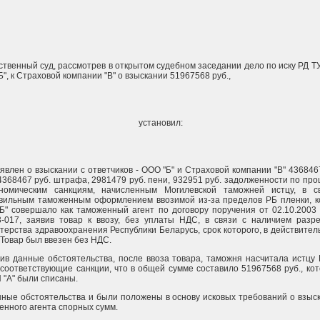
твенный суд, рассмотрев в открытом судебном заседании дело по иску РД ТУ
", к Страховой компании "В" о взыскании 51967568 руб.,
установил:
явлен о взыскании с ответчиков - ООО "Б" и Страховой компании "В" 436846
4368467 руб. штрафа, 2981479 руб. пени, 932951 руб. задолженности по пр
номическим санкциям, начисленным Могилевской таможней истцу, в с
вильным таможенным оформлением ввозимой из-за пределов РБ пленки, к
Б" совершало как таможенный агент по договору поручения от 02.10.2003
3-017, заявив товар к ввозу, без уплаты НДС, в связи с наличием разр
терства здравоохранения Республики Беларусь, срок которого, в действител
 Товар был ввезен без НДС.
ив данные обстоятельства, после ввоза товара, таможня насчитала истцу
 соответствующие санкции, что в общей сумме составило 51967568 руб., ко
 "А" были списаны.
нные обстоятельства и были положены в основу исковых требований о взыс
енного агента спорных сумм.