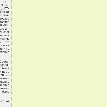
 что в
 N 146
ем ГТК
ров от
 уплаты
товара
ставило
10.2003
оизвел
у срок
ередной
приятию
УП "А"
, он не
я, и не
сление
объеме.
чатель
 Какие
 из-за
женный
ренним
ждение
решения
текшим
и было
 что от