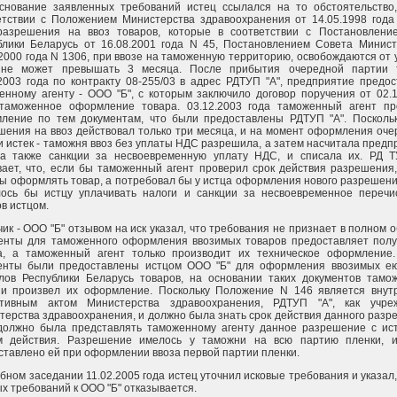
снование заявленных требований истец ссылался на то обстоятельство,
етствии с Положением Министерства здравоохранения от 14.05.1998 года
разрешения на ввоз товаров, которые в соответствии с Постановлени
блики Беларусь от 16.08.2001 года N 45, Постановлением Совета Минист
.2000 года N 1306, при ввозе на таможенную территорию, освобождаются от
не может превышать 3 месяца. После прибытия очередной партии 
.2003 года по контракту 08-255/03 в адрес РДТУП "А", предприятие предо
енному агенту - ООО "Б", с которым заключило договор поручения от 02.
 таможенное оформление товара. 03.12.2003 года таможенный агент пр
ление по тем документам, что были предоставлены РДТУП "А". Поскольк
шения на ввоз действовал только три месяца, и на момент оформления оч
и истек - таможня ввоз без уплаты НДС разрешила, а затем насчитала пред
а также санкции за несвоевременную уплату НДС, и списала их. РД Т
вает, что, если бы таможенный агент проверил срок действия разрешения
бы оформлять товар, а потребовал бы у истца оформления нового разрешени
ось бы истцу уплачивать налоги и санкции за несвоевременное перечи
в истцом.
ик - ООО "Б" отзывом на иск указал, что требования не признает в полном 
енты для таможенного оформления ввозимых товаров предоставляет полу
а, а таможенный агент только производит их техническое оформление.
енты были предоставлены истцом ООО "Б" для оформления ввозимых ею
лов Республики Беларусь товаров, на основании таких документов тамо
 и произвел их оформление. Поскольку Положение N 146 является внут
тивным актом Министерства здравоохранения, РДТУП "А", как учре
терства здравоохранения, и должно была знать срок действия данного раз
должно была представлять таможенному агенту данное разрешение с ис
м действия. Разрешение имелось у таможни на всю партию пленки, 
ставлено ей при оформлении ввоза первой партии пленки.
бном заседании 11.02.2005 года истец уточнил исковые требования и указал,
х требований к ООО "Б" отказывается.