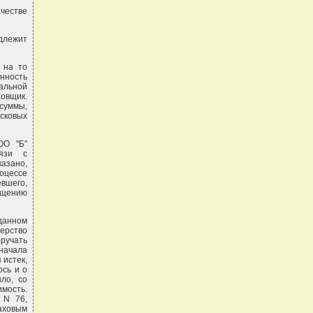
ачестве
одлежит
 на то
енность
альной
овщик.
суммы,
сковых
ОО "Б"
вязи с
азано,
роцессе
вшего,
ещению
 данном
терство
ручать
начала
 истек,
ось и о
ло, со
имость.
 N 76,
аховым