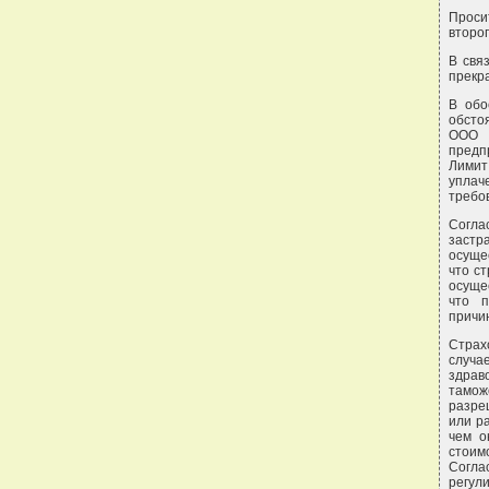
Проси
второг
В свя
прекра
В обо
обсто
ООО 
предп
Лимит
уплач
требо
Согла
заст
осуще
что ст
осуще
что п
причи
Страх
случае
здрав
тамож
разре
или р
чем о
стоим
Согла
регул