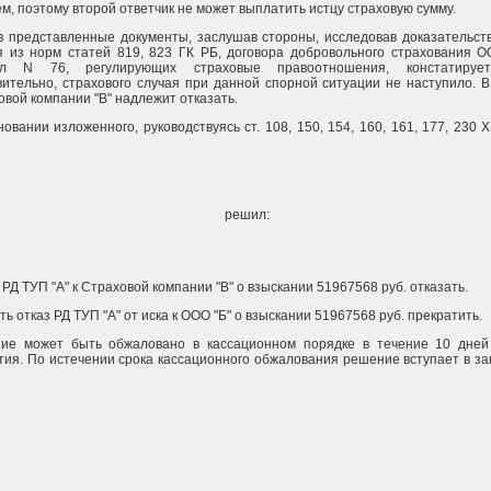
м, поэтому второй ответчик не может выплатить истцу страховую сумму.
в представленные документы, заслушав стороны, исследовав доказательств
я из норм статей 819, 823 ГК РБ, договора добровольного страхования О
ил N 76, регулирующих страховые правоотношения, констатирует
вительно, страхового случая при данной спорной ситуации не наступило. В
овой компании "В" надлежит отказать.
овании изложенного, руководствуясь ст. 108, 150, 154, 160, 161, 177, 230 
решил:
 РД ТУП "А" к Страховой компании "В" о взыскании 51967568 руб. отказать.
ь отказ РД ТУП "А" от иска к ООО "Б" о взыскании 51967568 руб. прекратить.
ие может быть обжаловано в кассационном порядке в течение 10 дней
тия. По истечении срока кассационного обжалования решение вступает в з