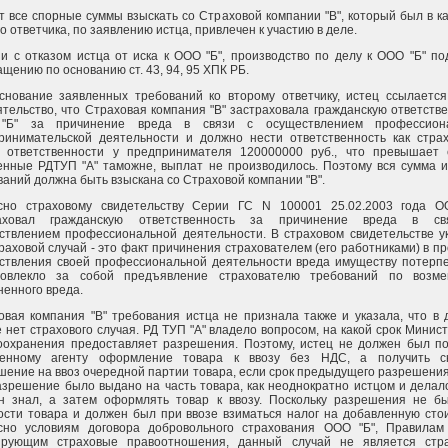
т все спорные суммы взыскать со Страховой компании "В", который был в к
о ответчика, по заявлению истца, привлечен к участию в деле.
зи с отказом истца от иска к ООО "Б", производство по делу к ООО "Б" п
щению по основанию ст. 43, 94, 95 ХПК РБ.
снование заявленных требований ко второму ответчику, истец ссылается
ятельство, что Страховая компания "В" застраховала гражданскую ответств
"Б" за причинение вреда в связи с осуществлением профессион
ринимательской деятельности и должно нести ответственность как страх
 ответственности у предпринимателя 120000000 руб., что превышает 
енные РДТУП "А" таможне, выплат не производилось. Поэтому вся сумма и
ваний должна быть взыскана со Страховой компании "В".
сно страховому свидетельству Серии ГС N 100001 25.02.2003 года О
раховал гражданскую ответственность за причинение вреда в с
ствлением профессиональной деятельности. В страховом свидетельстве ук
раховой случай - это факт причинения страхователем (его работниками) в п
ствления своей профессиональной деятельности вреда имуществу потерпе
овлекло за собой предъявление страхователю требований по возм
ненного вреда.
овая компания "В" требования истца не признала также и указала, что в
 нет страхового случая. РД ТУП "А" владело вопросом, на какой срок Минис
оохранения предоставляет разрешения. Поэтому, истец не должен был по
енному агенту оформление товара к ввозу без НДС, а получить с
шение на ввоз очередной партии товара, если срок предыдущего разрешения
азрешение было выдано на часть товара, как неоднократно истцом и делал
н знал, а затем оформлять товар к ввозу. Поскольку разрешения не бы
ости товара и должен был при ввозе взиматься налог на добавленную сто
сно условиям договора добровольного страхования ООО "Б", Правилам
ирующим страховые правоотношения, данный случай не является стр