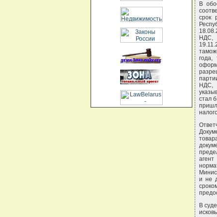
В обо
соотв
срок 
Респу
18.08
НДС, 
19.11
тамож
года,
оформ
разре
парти
НДС, 
указы
стал 
пришл
налого
Ответч
Докум
товар
докум
преде
агент
норма
Минис
и не 
сроко
предо
В суде
исковы