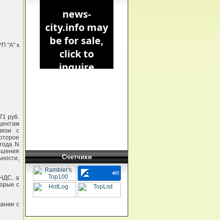
П "А" к
71 руб.
оцентам
вязи с
оторое
 года N
ешения
Счетчики
ьности,
 НДС, а
торые с
кании с