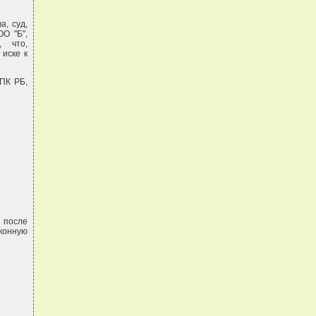
а, суд,
ОО "Б",
, что,
 иске к
ХПК РБ,
 после
аконную