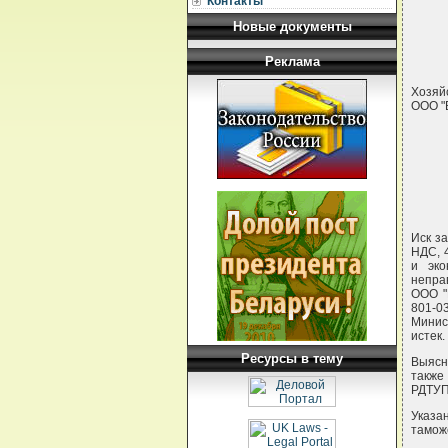
Контакты
Новые документы
Реклама
Хозяйс
ООО "Б
Иск за
НДС, 
и эко
непра
ООО "
801-0
Минис
истек.
Ресурсы в тему
Выясн
также
РДТУП
Указа
тамож