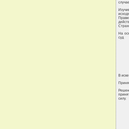
случае
Изучи
исход
Прав
дейст
Страх
На осн
суд
В иске
Принят
Решен
приня
силу.