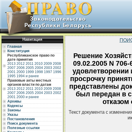
Навигация
ПОИ
Главная
Конституция
Решение Хозяйств
Республиканское право по
дате принятия
09.02.2005 N 706-
2013
2012
2011
2010
2009
2008
2007
2006
2005
2004
2003
2002
удовлетворении и
2001
2000
1999
1998
1997
1996
1995
1994 и ранее
просрочку приняти
Правовые акты местных
органов власти по датам
представлены дока
2013
2012
2011
2010
2009
2008
был передан в 
2007
2006
2005
2004
2003
2002
2001
2000 и ранее
отказом 
Архивы
Кодексы
Законы
Текст документа с изменени
Указы
и
Постановления
Поиск документа
Полезные ссылки