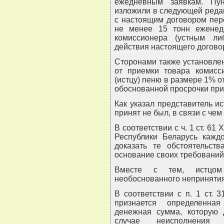
ежедневным заявкам. Пун
изложили в следующей редак
с настоящим договором пер
не менее 15 тонн еженед
комиссионера (устным л
действия настоящего догово
Сторонами также установлен
от приемки товара комисси
(истцу) пеню в размере 1% о
обоснованной просрочки приня
Как указал представитель и
принят не был, в связи с чем
В соответствии с ч. 1 ст. 61
Республики Беларусь кажд
доказать те обстоятельст
основание своих требований
Вместе с тем, истцом 
необоснованного непринятия
В соответствии с п. 1 ст. 
признается определенна
денежная сумма, которую 
случае неисполнения 