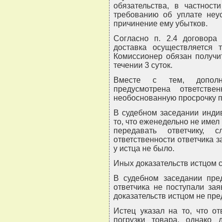
обязательства, в частност
требованию об уплате неус
причинение ему убытков.
Согласно п. 2.4 договора
доставка осуществляется т
Комиссионер обязан получит
течении 3 суток.
Вместе с тем, дополн
предусмотрена ответств
необоснованную просрочку п
В судебном заседании инди
то, что еженедельно не имел
передавать ответчику, 
ответственности ответчика з
у истца не было.
Иных доказательств истцом с
В судебном заседании пред
ответчика не поступали за
доказательств истцом не пре
Истец указал на то, что о
погрузки товара, однако 