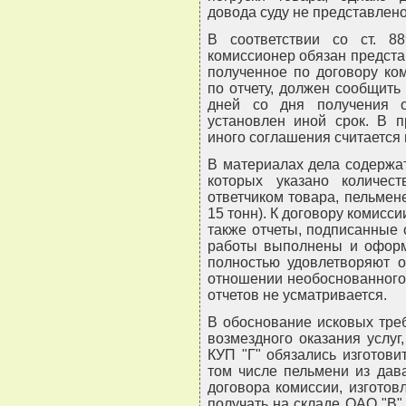
довода суду не представлено
В соответствии со ст. 
комиссионер обязан представ
полученное по договору ко
по отчету, должен сообщить
дней со дня получения о
установлен иной срок. В п
иного соглашения считается
В материалах дела содержа
которых указано количес
ответчиком товара, пельмен
15 тонн). К договору комисс
также отчеты, подписанные с
работы выполнены и оформ
полностью удовлетворяют о
отношении необоснованного 
отчетов не усматривается.
В обоснование исковых тре
возмездного оказания услуг
КУП "Г" обязались изготови
том числе пельмени из дав
договора комиссии, изгото
получать на складе ОАО "В" 