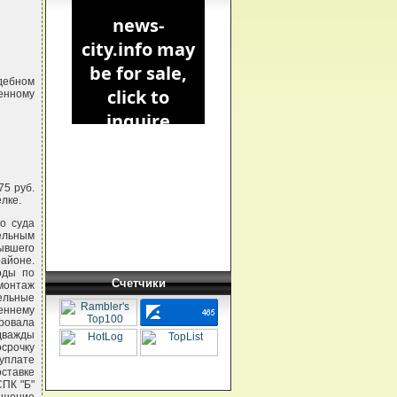
дебном
венному
75 руб.
лке.
о суда
тельным
ывшего
айоне.
оды по
Счетчики
монтаж
ельные
еннему
ровала
дважды
срочку
уплате
ставке
СПК "Б"