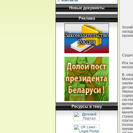
Контакты
Новые документы
Реклама
Хозяй
засед
произ
Сущно
Иск за
неосн
В обо
Могил
заклю
детск
Указы
содер
систе
матер
Ресурсы в тему
ремон
канал
страх
плате
госпо
пилом