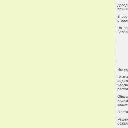
Довод
прини
В соо
сторо
На ос
Белару
Иск уд
Взыск
индив
неосн
расхо
Обяз
индив
краску
В оста
Решен
обжал