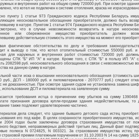
аружных и внутренних работ на общую сумму 720000 руб. При осмотре здани
влено, что котел не подключен к системе отопления, краска не израсходована
сно пункту 1 статьи 973 Гражданского кодекса Республики Беларусь имущ
вляющее неосновательное обогащение приобретателя, должно быть возв
певшему в натуре. Пунктом 1 статьи 974 Гражданского кодекса Республики Б
смотрено, что в случае невозможности возвратить в натуре неоснова
ченное или сбереженное имущество приобретатель должен возм
певшему действительную стоимость этого имущества на момент его приобрет
вая фактические обстоятельства по делу и требования законодательств
дит к выводу о том, что котел отопительный стоимостью 550000 руб. и 
ная для наружных и внутренних работ стоимостью 720000 руб. должн
ащены СПК "Б" ИП "А" в натуре. Кроме того, с СПК "Б" в пользу ИП "А" 
ать 2082598 руб. неосновательного обогащения в связи с невозможностью в
ства на данную сумму в натуре.
альной части иска о взыскании неосновательного обогащения (стоимость ш
0 руб., ДСП - 180000 руб. и пиломатериалов - 2070777 руб.) следует отка
 с не доказанностью. При осмотре здания судом не установлена замена ши
, использование ДСП и пиломатериала на заявленную сумму.
асается требования истца о причинении ему убытков на сумму 1390468 
ьтате признания договора купли-продажи здания недействительным, то 
вание также подлежит удовлетворению частично.
териалов дела следует, что здание бывшего детского сада истец приобре
ьзования его под кафе. В целях сохранности приобретенного имущества, и
и 2004 годах были заключены договора страхования имущества от по
йного бедствия, неправомерных действий третьих лиц. Данный факт подтв
овые полюса N 0724825, N 003321. За страхование имущества истец пр
у страховой премии платежным поручением от 31.10.2003 N 14 на сумму 1825