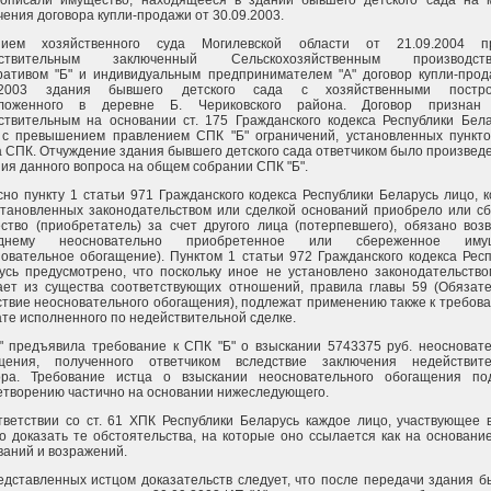
описали имущество, находящееся в здании бывшего детского сада на 
ения договора купли-продажи от 30.09.2003.
нием хозяйственного суда Могилевской области от 21.09.2004 п
йствительным заключенный Сельскохозяйственным производств
ративом "Б" и индивидуальным предпринимателем "А" договор купли-прод
9.2003 здания бывшего детского сада с хозяйственными постро
оложенного в деревне Б. Чериковского района. Договор признан
ствительным на основании ст. 175 Гражданского кодекса Республики Бела
 с превышением правлением СПК "Б" ограничений, установленных пункто
а СПК. Отчуждение здания бывшего детского сада ответчиком было произвед
ия данного вопроса на общем собрании СПК "Б".
сно пункту 1 статьи 971 Гражданского кодекса Республики Беларусь лицо, 
становленных законодательством или сделкой оснований приобрело или сб
ство (приобретатель) за счет другого лица (потерпевшего), обязано воз
еднему неосновательно приобретенное или сбереженное имущ
новательное обогащение). Пунктом 1 статьи 972 Гражданского кодекса Рес
усь предусмотрено, что поскольку иное не установлено законодательство
ает из существа соответствующих отношений, правила главы 59 (Обязате
ствие неосновательного обогащения), подлежат применению также к требов
ате исполненного по недействительной сделке.
" предъявила требование к СПК "Б" о взыскании 5743375 руб. неосновате
щения, полученного ответчиком вследствие заключения недействите
ора. Требование истца о взыскании неосновательного обогащения по
етворению частично на основании нижеследующего.
тветствии со ст. 61 ХПК Республики Беларусь каждое лицо, участвующее 
о доказать те обстоятельства, на которые оно ссылается как на основани
ваний и возражений.
едставленных истцом доказательств следует, что после передачи здания 