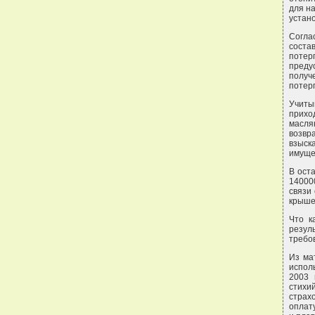
для н
устано
Согла
соста
потер
преду
полу
потер
Учиты
прихо
масля
возвр
взыск
имуще
В ост
14000
связи
крыше
Что к
резул
требо
Из ма
испол
2003 
стихи
страх
оплат