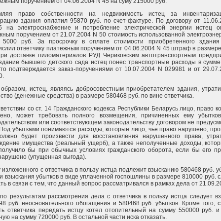
ежным поручением от 04.06.2004 N 45 на суму 215000 руб.
мляя право собственности на недвижимость истец за инвентариз
трацию здания оплатил 95870 руб. по счет-фактуре. По договору от 11.06
5 на электроснабжение и потребление электрической энергии истец о
жным поручением от 21.07.2004 N 50 стоимость использованной электроэне
 5000 руб. За просрочку в оплате стоимости приобретенного здания
ислил ответчику платежным поручением от 04.06.2004 N 45 штраф в размер
При доставке пиломатериалов РУД Чериковским автотранспортным предпр
 здание бывшего детского сада истец понес транспортные расходы в сумм
 что подтверждается заказ-поручениями от 10.07.2004 N 029981 и от 29.07
0.
 образом, истец, являясь добросовестным приобретателем здания, утрати
тво (денежные средства) в размере 580468 руб. по вине ответчика.
ветствии со ст. 14 Гражданского кодекса Республики Беларусь лицо, право к
ено, может требовать полного возмещения, причиненных ему убытков
одательством или соответствующем законодательству договором не предус
 Под убытками понимаются расходы, которые лицо, чье право нарушено, пр
олжно будет произвести для восстановления нарушенного права, утра
ждение имущества (реальный ущерб), а также неполученные доходы, котор
получило бы при обычных условиях гражданского оборота, если бы его пр
нарушено (упущенная выгода).
 изложенного с ответчика в пользу истца подлежит взысканию 580468 руб. у
ти взыскания убытков в виде уплаченной госпошлины в размере 810000 руб. 
ть в связи с тем, что данный вопрос рассматривался в рамках дела от 21.09.2
 по результатам рассмотрения дела с ответчика в пользу истца следует в
98 руб. неосновательного обогащения и 580468 руб. убытков. Кроме того, 
ть ответчика передать истцу котел отопительный на сумму 550000 руб. и
ую на сумму 720000 руб. В остальной части иска отказать.