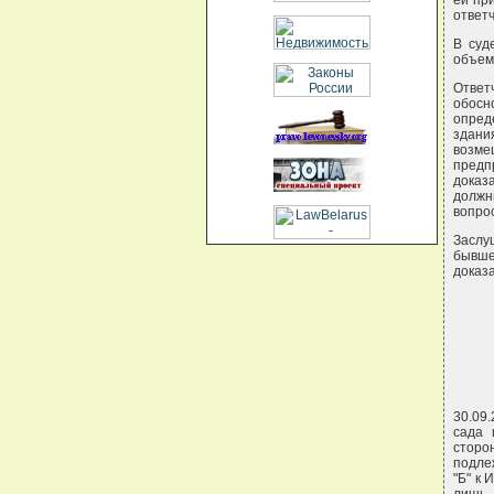
ей пр
ответч
В суд
объем
Ответ
обосн
опред
здани
возм
предп
доказ
должн
вопро
Заслу
бывше
доказа
30.09
сада 
сторо
подле
"Б" к 