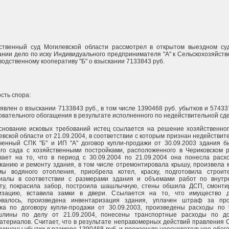
ственный суд Могилевской области рассмотрел в открытом выездном су
ании дело по иску Индивидуального предпринимателя "А" к Сельскохозяйст
водственному кооперативу "Б" о взыскании 7133843 руб.
сть спора:
явлен о взыскании 7133843 руб., в том числе 1390468 руб. убытков и 57433
овательного обогащения в результате исполненного по недействительной сде
снование исковых требований истец ссылается на решение хозяйственног
евской области от 21.09.2004, в соответствии с которым признан недействи
ченный СПК "Б" и ИП "А" договор купли-продажи от 30.09.2003 здания б
ого сада с хозяйственными постройками, расположенного в Чериковском р
вает на то, что в период с 30.09.2004 по 21.09.2004 она понесла расх
жанию и ремонту здания, в том числе отремонтировала крышу, произвела 
мы водяного отопления, приобрела котел, краску, подготовила строит
иалы в соответствии с размерами здания и объемами работ по внутр
ту, покрасила забор, построила шашлычную, стены обшила ДСП, смонти
изацию, вставила замки в двери. Ссылается на то, что имущество 
овалось, произведена инвентаризация здания, уплачен штраф за про
жа по договору купли-продажи от 30.09.2003, произведены расходы по 
шлины по делу от 21.09.2004, понесены транспортные расходы по до
атериалов. Считает, что в результате неправомерных действий правления 