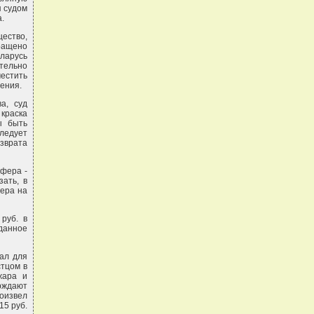
я судом
.
ество,
ращено
еларусь
тельно
естить
ения.
а, суд
краска
ы быть
следует
озврата
ифера -
зать, в
фера на
руб. в
данное
тал для
стцом в
жара и
ерждают
оизвел
15 руб.