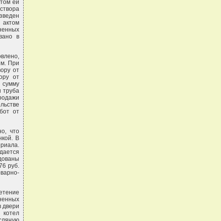
этом ей
аствора
изведен
 актом
ненных
вано в
овлено,
 м. При
вору от
ору от
 сумму
и труба
продажи
льстве
бот от
о, что
кой. В
ериала.
дается
одованы
76 руб.
варно-
ретение
ненных
в двери
 котел
асляную