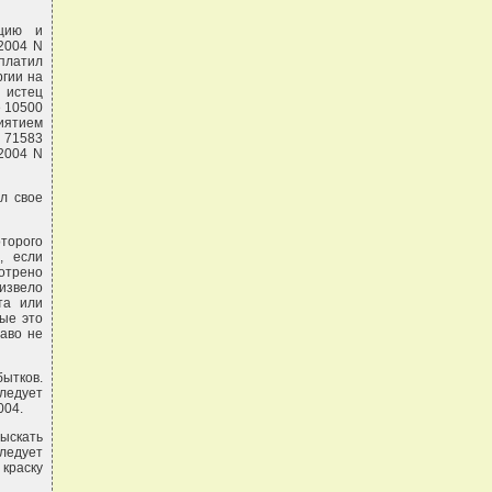
ацию и
.2004 N
платил
ргии на
 истец
е 10500
иятием
е 71583
.2004 N
л свое
оторого
, если
мотрено
оизвело
та или
ые это
аво не
бытков.
следует
004.
зыскать
следует
 краску