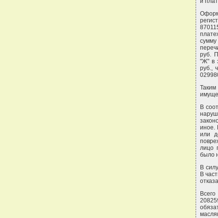
и плат
Офор
регис
87011
плате
сумму
переч
руб. 
"Ж" в
руб.,
02998
Таким
имущес
В соот
наруш
закон
иное.
или д
повре
лицо 
было 
В силу
В час
отказа
Всего
20825
обяза
маслян