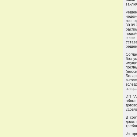
лишь 
заключ
Реше
неде
коопе
30.0
расп
недей
связи
Устав
решен
Согла
без у
имуще
посл
(неос
Белар
вытек
вслед
возвр
ИП "А
обога
догов
удовл
В соо
должн
требо
Из пр