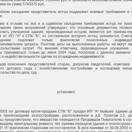
ичинены убытки в размере 1390468 руб. и произошло неосновательное обо
ика на сумму 5743375 руб.
ебном заседании представитель истца поддержал исковые требования в 
е.
чик в отзыве на иск и в судебном заседании требования истца не приз
ование своих возражений утверждает, что основным документом, позво
елить улучшения здания, произведенные истцом, является акт приема-пе
я от ИП "А" к СПК "Б", от составления которого истец уклоняется. Счита
ещению подлежат только фактически понесенные индивидуа
ринимателем затраты. Поэтому акты на выполненные работы не могут яв
ательствами затрат. По мнению ответчика, произведенные улучшения 
ы приниматься только до июня 2004 года, поскольку с данного времени 
с о недействительности сделки по отчуждению недвижимости.
шав пояснения представителей сторон, допросив свидетелей, осмотрев 
го детского сада с хозяйственными постройками и исследовав пись
тельства по делу, суд
установил:
.2003 по договору купли-продажи СПК "Б" продал ИП "А" бывшее здание д
и прилегающими хозпостройками, расположенное в д.Б. Пунктом 1.2. до
ны предусмотрели, что имущество передается Продавцом Покупателю в сос
жащему капитальному ремонту. Акт приема-передачи здания и хозпостроек
ИП "А" фактически сторонами не составлялся. В акте приемки от 30.09.2003 