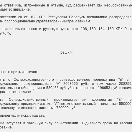
ы ответчика, изложенные в отзыве, суд расценивает как необоснованны
мает во внимание.
тветствии со ст. 108 ХПК Республики Беларусь госпошлина распределяе
ны пропорционально удовлетворенным требованиям.
новании изложенного и руководствуясь ст.ст. 108, 150, 154, 160 ХПК Рес
сь, суд
решил:
овлетворить частично.
ать с Сельскохозяйственного производственного кооператива "Б" в 
идуального предпринимателя "А" 2663066 руб., в том числе 208259
овательного обогащения и 580468 руб. убытков, а также 196653 руб. в воз
дов по госпошлине.
ать Сельскохозяйственный производственный кооператив "Б" пе
идуальному предпринимателю "А" котел отопительный стоимостью 550000 
 масляную в емкости стоимостью 720000 руб.
льной части иска отказать.
ие вступает в законную силу по истечении 10-дневного срока на кассац
ование.