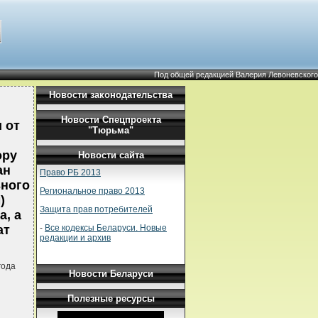
Под общей редакцией Валерия Левоневского
Новости законодательства
Новости Спецпроекта
 от
"Тюрьма"
ору
Новости сайта
ан
Право РБ 2013
ьного
Региональное право 2013
)
Защита прав потребителей
, а
-
Все кодексы Беларуси. Новые
ат
редакции и архив
года
Новости Беларуси
Полезные ресурсы