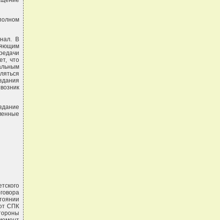
гащение
полном
нал. В
ляющим
редачи
ет, что
льным
ляться
здания
возник
здание
менные
етского
говора
тоянии
 от СПК
стороны