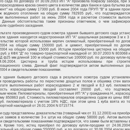
го сада по договору от 30.09.2003 ИП "А" произвела покраску забора, при 
зрасходована краска синего цвета в количестве двух банок и одна бутылка р
вент" на общую сумму 17300 руб. В июне 2004 года ПРУП "В" в здании про
ж водяного отопления на общую сумму 782935 руб., что подтверждается
ки выполненных работ за июнь 2004 года и расчетом стоимости выпол
. Данные обстоятельства также признаны ответчиком, о чем зафиксиро
коле судебного заседания.
ультате произведенного судом осмотра здания бывшего детского сада устан
озле здания находится недостроенная ИП "А" шашлычная размером 3 м х 3
тельстве которой использован кирпич силикатный, приобретенный по дого
.2004 на общую сумму 150000 руб. и цемент, приобретенный по догов
.2004 на общую сумму 15000 руб. Истцом приобретена цистерна на общую
руб. у КФХ "Д" по товарно-транспортной накладной от 30.07.2003 N 803068 
ВД ф25 мм длиной 100 м общей стоимостью 100000 руб. по договору купли-
4.06.2004. Цистерна и труба истцом использованы при строите
изационного слива. Данный факт подтверждается актом выполненных ра
.2004 и свидетельскими показаниями.
и здания бывшего детского сада в результате осмотра судом установлен
м проводились работы по перестилке дощатых полов и обшивка стен вагон
ьтате выполненных работ израсходовано 2 кг гвоздей и 8,3 куб. пиломат
ость израсходованных гвоздей составляет 20000 руб., что подтверж
ным чеком. Пиломатериалы, приобретенные ИП "А" у гражданина Н., израсх
мму 850863 руб. Стоимость пиломатериалов определена судом из цены 868
куб. пиломатериала с учетом 18% НДС, при этом цена 1 куба взята из то
портной накладной от 26.01.2004 N 0715774.
м суду представлены доказательства (товарный чек от 31.12.2003) на приоб
ых замков в количестве 3-х штук на общую сумму 58000 руб. Актом выпол
 и свидетельскими показаниями подтверждается, что замки были вставлены 
я. Кроме того, истец приобрел по договору купли-продажи от 24.06.2004
тельный на общую сумму 550000 руб. и по договору от 30.06.2004 краску м