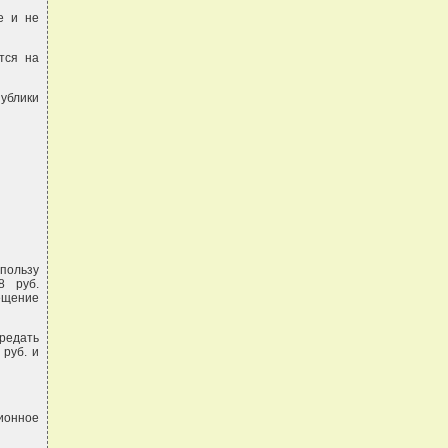
е и не
тся на
публики
пользу
8 руб.
мещение
редать
руб. и
ионное