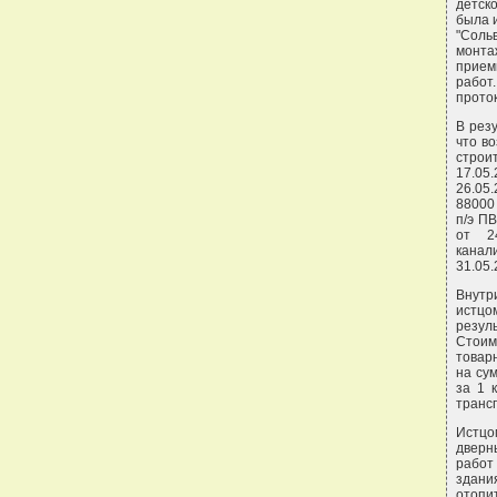
детско
была и
"Соль
монта
прием
работ
прото
В рез
что в
строи
17.05
26.05
88000 
п/э П
от 2
канал
31.05
Внутр
истцо
резул
Стоим
товар
на су
за 1 
транс
Истцо
дверн
работ
здани
отопи