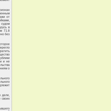
момент
ризнан
енным
ажи от
йками,
 судом
русь в
м 71.8
ено без
которое
ерегло
вратить
ество
публики
м и не
льства
аниям о
льного
льного
длежит
в деле,
е своих
бывшего