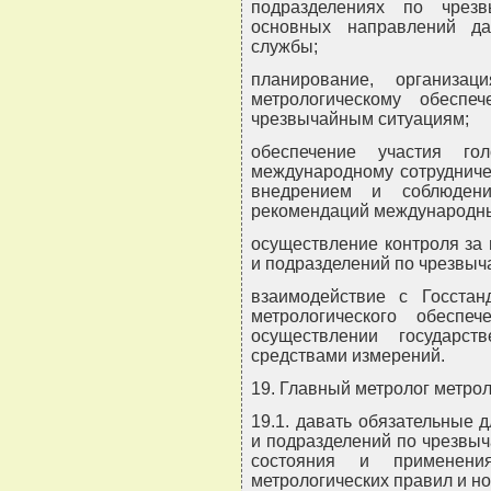
подразделениях по чрез
основных направлений да
службы;
планирование, организа
метрологическому обесп
чрезвычайным ситуациям;
обеспечение участия го
международному сотрудничес
внедрением и соблюдени
рекомендаций международных
осуществление контроля за
и подразделений по чрезвыч
взаимодействие с Госста
метрологического обеспе
осуществлении государс
средствами измерений.
19. Главный метролог метро
19.1. давать обязательные 
и подразделений по чрезвы
состояния и применени
метрологических правил и но