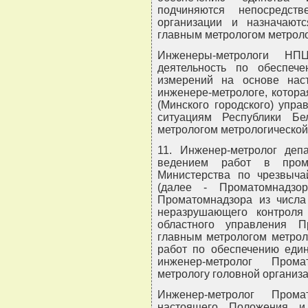
подчиняются непосредст
организации и назначают
главным метрологом метроло
Инженеры-метрологи Н
деятельность по обеспеч
измерений на основе нас
инженере-метрологе, котора
(Минского городского) упр
ситуациям Республики Б
метрологом метрологической
11. Инженер-метролог деп
ведением работ в пром
Министерства по чрезвыча
(далее - Проматомнадзор
Проматомнадзора из числа
неразрушающего контроля 
областного управления 
главным метрологом метрол
работ по обеспечению един
инженер-метролог Прома
метрологу головной организа
Инженер-метролог Пром
настоящего Положения и 