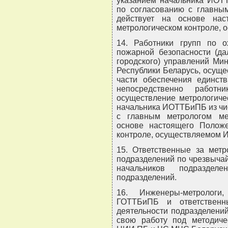
указанием начальника ИОТ
по согласованию с главным
действует на основе на
метрологическом контроле,
14. Работники групп по о
пожарной безопасности (да
городского) управлений Ми
Республики Беларусь, осуще
части обеспечения единст
непосредственно работн
осуществление метрологиче
начальника ИОТТБиПБ из чи
с главным метрологом ме
основе настоящего Положе
контроле, осуществляемом
15. Ответственные за метр
подразделений по чрезвыча
начальников подразде
подразделений.
16. Инженеры-метрологи
ГОТТБиПБ и ответственн
деятельности подразделени
свою работу под методиче