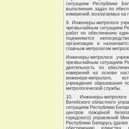
ситуациям Республики Бел
выполнение задач по обесп
измерений, возлагаемых на 
9. Инженеры-метрологи учр
чрезвычайным ситуациям Ре
работ по обеспечению един
подчиняются непосредст
организации и назначают
главным метрологом метроло
Инженеры-метрологи учре
чрезвычайным ситуациям Ре
деятельность по обеспеч
измерений на основе нас
инженере-метрологе, к
учреждения образования п
метрологической службы.
10. Инженеры-метрологи
Витебского областного упр
ситуациям Республики Белару
центров пожарной безопа
городского) управлений Ми
Республики Беларусь (далее
обеспечению единства 