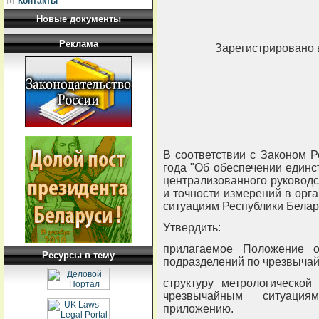
Контакты
Новые документы
Реклама
Зарегистрировано 
В соответствии с Законом Р
года "Об обеспечении единс
централизованного руковод
и точности измерений в орг
ситуациям Республики Бел
Утвердить:
прилагаемое Положение о
Ресурсы в тему
подразделений по чрезвычай
структуру метрологическо
чрезвычайным ситуация
приложению.