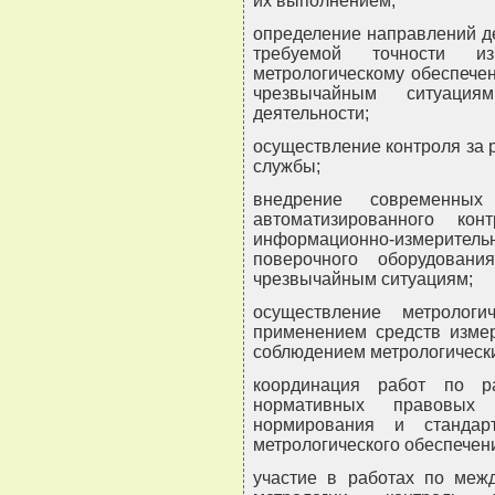
их выполнением;
определение направлений д
требуемой точности и
метрологическому обеспече
чрезвычайным ситуация
деятельности;
осуществление контроля за 
службы;
внедрение современны
автоматизированного конт
информационно-измерител
поверочного оборудован
чрезвычайным ситуациям;
осуществление метролог
применением средств измер
соблюдением метрологически
координация работ по р
нормативных правовых 
нормирования и стандар
метрологического обеспечен
участие в работах по межд