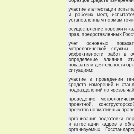
образцов средств измерений
участие в аттестации испыт
и рабочих мест, испытате
установленным нормам точн
осуществление поверки и ка
прав, предоставленных Госс
учет основных показат
метрологической службы,
эффективности работ в об
определение влияния эт
показатели деятельности ор
ситуациям;
участие в проведении тен
средств измерений и стан
подразделений по чрезвыча
проведение метрологическ
проектной, конструкторск
проектов нормативных право
организация подготовки, п
и аттестации кадров в обл
организуемых Госстандар