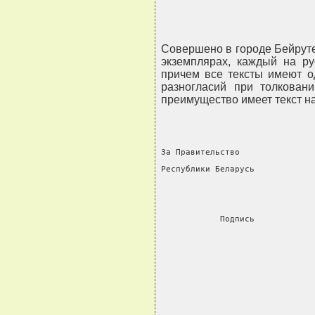
Совершено в городе Бейруте
экземплярах, каждый на ру
причем все тексты имеют о
разногласий при толкован
преимущество имеет текст на
За Правительство               
Республики Беларусь            
            Подпись            