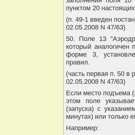
заполнения поля 10
пунктом 20 настоящих
(п. 49-1 введен пост
02.05.2008 N 47/63)
50. Поле 13 "Аэродр
который аналогичен 
форме 3, установл
правил.
(часть первая п. 50 
02.05.2008 N 47/63)
Если место подъема (
этом поле указывае
(запуска) с указание
минутах) или только 
Например: