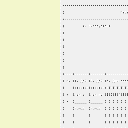
--------------------------------
¦                            Пер
+-------------------------------
¦         А. Эксплуатант        
¦                               
¦                               
¦                               
¦                               
¦                               
¦                               
+----+-------+-------+----------
¦ H. ¦I. Дей-¦J. Дей-¦K. Дни пол
¦    ¦ствите-¦ствите-+-T-T-T-T-T
¦ +  ¦лен с  ¦лен по ¦1¦2¦3¦4¦5¦
¦ -  ¦______ ¦______ ¦ ¦ ¦ ¦ ¦ ¦
¦    ¦г.м.д  ¦г.м.д  ¦ ¦ ¦ ¦ ¦ ¦
¦    ¦       ¦       ¦ ¦ ¦ ¦ ¦ ¦
¦    ¦       ¦       ¦ ¦ ¦ ¦ ¦ ¦