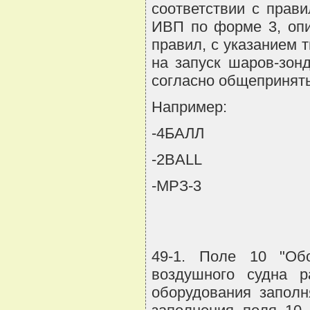
соответствии с прав
ИВП по форме 3, опи
правил, с указанием 
на запуск шаров-зон
согласно общепринят
Например:
-4БАЛЛ
-2BALL
-МРЗ-3
49-1. Поле 10 "Об
воздушного судна ра
оборудования заполн