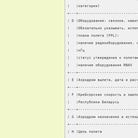
¦   ¦категория)                 
+---+---------------------------
¦ D ¦Оборудование: связное, нави
¦   ¦Обязательно указывать, испо
¦   ¦плана полета (FPL):        
¦   ¦наличие радиооборудования, 
¦   ¦кГц                        
¦   ¦статус утверждения к полета
¦   ¦наличие оборудования RNAV  
+---+---------------------------
¦ E ¦Аэродром вылета, дата и рас
+---+---------------------------
¦ F ¦Крейсерская скорость и эшел
¦   ¦Республики Беларусь        
+---+---------------------------
¦ G ¦Аэродром назначения и истек
+---+---------------------------
¦ H ¦Цель полета                