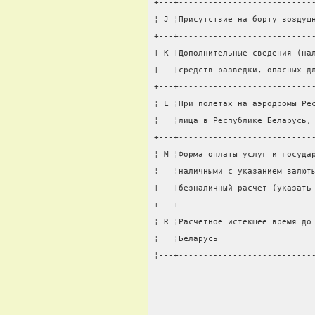
+---+---------------------------
¦ J ¦Присутствие на борту воздуш
+---+---------------------------
¦ K ¦Дополнительные сведения (на
¦   ¦средств разведки, опасных д
+---+---------------------------
¦ L ¦При полетах на аэродромы Ре
¦   ¦лица в Республике Беларусь,
+---+---------------------------
¦ M ¦Форма оплаты услуг и госуда
¦   ¦наличными с указанием валют
¦   ¦безналичный расчет (указать
+---+---------------------------
¦ R ¦Расчетное истекшее время до
¦   ¦Беларусь                   
¦---+---------------------------