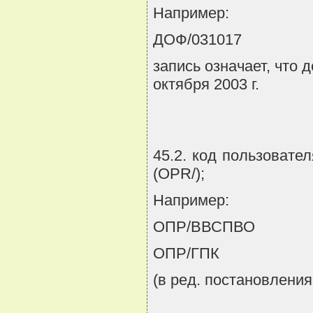
Например:
ДОФ/031017
запись означает, что
октября 2003 г.
45.2. код пользовате
(OPR/);
Например:
ОПР/ВВСПВО
ОПР/ГПК
(в ред. постановления