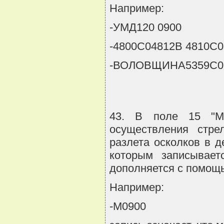
Например:
-УМД120 0900
-4800С04812В 4810С0
-ВОЛОВЩИНА5359С02
43. В поле 15 "Ма
осуществления стре
разлета осколков в 
которым записывает
дополняется с помощ
Например:
-М0900