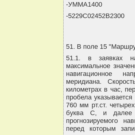
-УММА1400
-5229С02452В2300
51. В поле 15 "Маршр
51.1. в заявках н
максимальное значен
навигационное нап
меридиана. Скорост
километрах в час, пе
пробела указывается
760 мм рт.ст. четыр
буква С, и далее 
прогнозируемого нав
перед которым запи