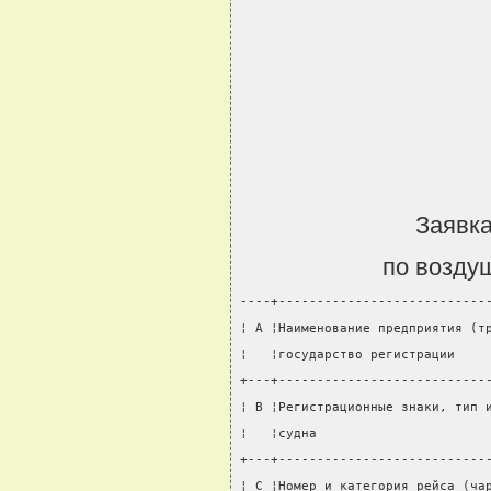
Заявка
по возду
----+---------------------------
¦ A ¦Наименование предприятия (т
¦   ¦государство регистрации    
+---+---------------------------
¦ B ¦Регистрационные знаки, тип 
¦   ¦судна                      
+---+---------------------------
¦ C ¦Номер и категория рейса (ча