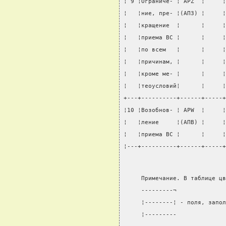
¦ 9 ¦Ограниче- ¦ APZ  ¦     ¦
¦   ¦ние, пре- ¦(АПЗ) ¦     ¦
¦   ¦кращение  ¦      ¦     ¦
¦   ¦приема ВС ¦      ¦     ¦
¦   ¦по всем   ¦      ¦     ¦
¦   ¦причинам, ¦      ¦     ¦
¦   ¦кроме ме- ¦      ¦     ¦
¦   ¦теоусловий¦      ¦     ¦
+---+----------+------+-----+
¦10 ¦Возобнов- ¦ APW  ¦     ¦
¦   ¦ление     ¦(АПВ) ¦     ¦
¦   ¦приема ВС ¦      ¦     ¦
¦---+----------+------+-----+
     Примечание. В таблице цв
     ---------¬
     ¦--------¦ - поля, запол
     ¦---------