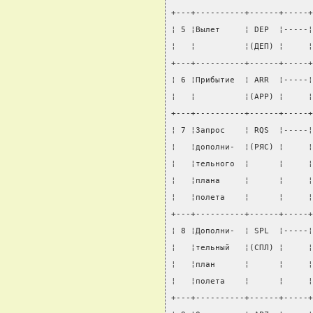
+---+----------+------+-----+
¦ 5 ¦Вылет     ¦ DEP  ¦-----¦
¦   ¦          ¦(ДЕП) ¦     ¦
+---+----------+------+-----+
¦ 6 ¦Прибытие  ¦ ARR  ¦-----¦
¦   ¦          ¦(АРР) ¦     ¦
+---+----------+------+-----+
¦ 7 ¦Запрос    ¦ RQS  ¦-----¦
¦   ¦дополни-  ¦(РЯС) ¦     ¦
¦   ¦тельного  ¦      ¦     ¦
¦   ¦плана     ¦      ¦     ¦
¦   ¦полета    ¦      ¦     ¦
+---+----------+------+-----+
¦ 8 ¦Дополни-  ¦ SPL  ¦-----¦
¦   ¦тельный   ¦(СПЛ) ¦     ¦
¦   ¦план      ¦      ¦     ¦
¦   ¦полета    ¦      ¦     ¦
+---+----------+------+-----+