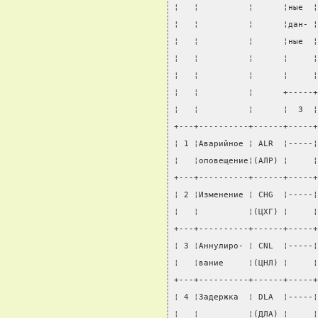
¦   ¦          ¦      ¦ные  ¦
¦   ¦          ¦      ¦дан- ¦
¦   ¦          ¦      ¦ные  ¦
¦   ¦          ¦      ¦     ¦
¦   ¦          ¦      ¦     ¦
¦   ¦          ¦      +-----+
¦   ¦          ¦      ¦  3  ¦
+---+----------+------+-----+
¦ 1 ¦Аварийное ¦ ALR  ¦-----¦
¦   ¦оповещение¦(АЛР) ¦     ¦
+---+----------+------+-----+
¦ 2 ¦Изменение ¦ CHG  ¦-----¦
¦   ¦          ¦(ЦХГ) ¦     ¦
+---+----------+------+-----+
¦ 3 ¦Аннулиро- ¦ CNL  ¦-----¦
¦   ¦вание     ¦(ЦНЛ) ¦     ¦
+---+----------+------+-----+
¦ 4 ¦Задержка  ¦ DLA  ¦-----¦
¦   ¦          ¦(ДЛА) ¦     ¦