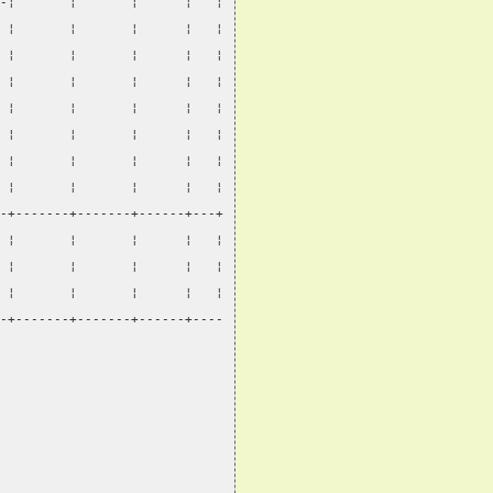
-¦       ¦       ¦      ¦   ¦
 ¦       ¦       ¦      ¦   ¦
 ¦       ¦       ¦      ¦   ¦
 ¦       ¦       ¦      ¦   ¦
 ¦       ¦       ¦      ¦   ¦
 ¦       ¦       ¦      ¦   ¦
 ¦       ¦       ¦      ¦   ¦
 ¦       ¦       ¦      ¦   ¦
-+-------+-------+------+---+
 ¦       ¦       ¦      ¦   ¦
 ¦       ¦       ¦      ¦   ¦
 ¦       ¦       ¦      ¦   ¦
-+-------+-------+------+----