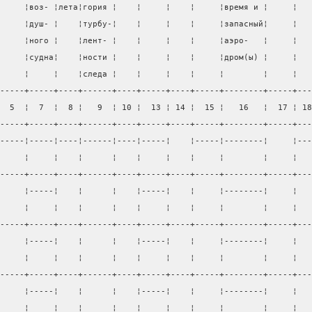
     ¦воз- ¦лета¦гория ¦    ¦     ¦    ¦     ¦время и ¦     ¦   
     ¦душ- ¦    ¦турбу-¦    ¦     ¦    ¦     ¦запасный¦     ¦   
     ¦ного ¦    ¦лент- ¦    ¦     ¦    ¦     ¦аэро-   ¦     ¦   
     ¦судна¦    ¦ности ¦    ¦     ¦    ¦     ¦дром(ы) ¦     ¦   
     ¦     ¦    ¦следа ¦    ¦     ¦    ¦     ¦        ¦     ¦   
-----+-----+----+------+----+-----+----+-----+--------+-----+---
  5  ¦  7  ¦  8 ¦   9  ¦ 10 ¦  13 ¦ 14 ¦  15 ¦   16   ¦  17 ¦ 18
-----+-----+----+------+----+-----+----+-----+--------+-----+---
-----¦-----¦----¦------¦----¦-----¦    ¦-----¦--------¦     ¦---
     ¦     ¦    ¦      ¦    ¦     ¦    ¦     ¦        ¦     ¦   
-----+-----+----+------+----+-----+----+-----+--------+-----+---
     ¦-----¦    ¦      ¦    ¦-----¦    ¦     ¦--------¦     ¦   
     ¦     ¦    ¦      ¦    ¦     ¦    ¦     ¦        ¦     ¦   
-----+-----+----+------+----+-----+----+-----+--------+-----+---
     ¦-----¦    ¦      ¦    ¦-----¦    ¦     ¦--------¦     ¦   
     ¦     ¦    ¦      ¦    ¦     ¦    ¦     ¦        ¦     ¦   
-----+-----+----+------+----+-----+----+-----+--------+-----+---
     ¦-----¦    ¦      ¦    ¦-----¦    ¦     ¦--------¦     ¦   
     ¦     ¦    ¦      ¦    ¦     ¦    ¦     ¦        ¦     ¦   