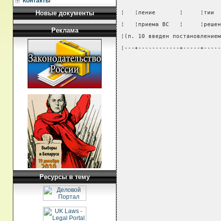
Контакты
Новые документы
¦   ¦ление       ¦     ¦тии  
¦   ¦приема ВС   ¦     ¦решен
Реклама
¦(п. 10 введен постановлением
¦---+------------+-----+-----
Ресурсы в тему