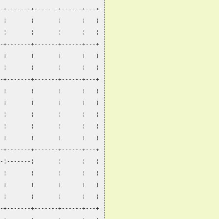
-+-------+-------+------+---+
 ¦       ¦       ¦      ¦   ¦
 ¦       ¦       ¦      ¦   ¦
-+-------+-------+------+---+
 ¦       ¦       ¦      ¦   ¦
 ¦       ¦       ¦      ¦   ¦
-+-------+-------+------+---+
 ¦       ¦       ¦      ¦   ¦
 ¦       ¦       ¦      ¦   ¦
 ¦       ¦       ¦      ¦   ¦
 ¦       ¦       ¦      ¦   ¦
 ¦       ¦       ¦      ¦   ¦
-+-------+-------+------+---+
-¦-------¦       ¦      ¦   ¦
 ¦       ¦       ¦      ¦   ¦
 ¦       ¦       ¦      ¦   ¦
 ¦       ¦       ¦      ¦   ¦
-+-------+-------+------+---+