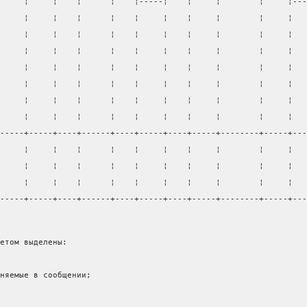
     ¦     ¦    ¦      ¦    ¦-----¦    ¦     ¦        ¦     ¦---
     ¦     ¦    ¦      ¦    ¦     ¦    ¦     ¦        ¦     ¦   
     ¦     ¦    ¦      ¦    ¦     ¦    ¦     ¦        ¦     ¦   
     ¦     ¦    ¦      ¦    ¦     ¦    ¦     ¦        ¦     ¦   
     ¦     ¦    ¦      ¦    ¦     ¦    ¦     ¦        ¦     ¦   
     ¦     ¦    ¦      ¦    ¦     ¦    ¦     ¦        ¦     ¦   
     ¦     ¦    ¦      ¦    ¦     ¦    ¦     ¦        ¦     ¦   
     ¦     ¦    ¦      ¦    ¦     ¦    ¦     ¦        ¦     ¦   
-----+-----+----+------+----+-----+----+-----+--------+-----+---
     ¦     ¦    ¦      ¦    ¦     ¦    ¦     ¦        ¦     ¦   
     ¦     ¦    ¦      ¦    ¦     ¦    ¦     ¦        ¦     ¦   
     ¦     ¦    ¦      ¦    ¦     ¦    ¦     ¦        ¦     ¦   
-----+-----+----+------+----+-----+----+-----+--------+-----+---
етом выделены:
няемые в сообщении;