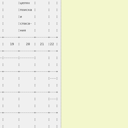
 ¦       ¦целях  ¦      ¦   ¦
 ¦       ¦поиска ¦      ¦   ¦
 ¦       ¦и      ¦      ¦   ¦
 ¦       ¦спаса- ¦      ¦   ¦
 ¦       ¦ния    ¦      ¦   ¦
-+-------+-------+------+---+
 ¦   19  ¦   20  ¦  21  ¦22 ¦
-+-------+-------+------+---+
-¦-------¦-------¦      ¦   ¦
 ¦       ¦       ¦      ¦   ¦
-+-------+-------+------+---+
 ¦       ¦       ¦      ¦---¦
 ¦       ¦       ¦      ¦   ¦
-+-------+-------+------+---+
 ¦       ¦       ¦      ¦---¦
 ¦       ¦       ¦      ¦   ¦
-+-------+-------+------+---+
 ¦       ¦       ¦      ¦   ¦
 ¦       ¦       ¦      ¦   ¦