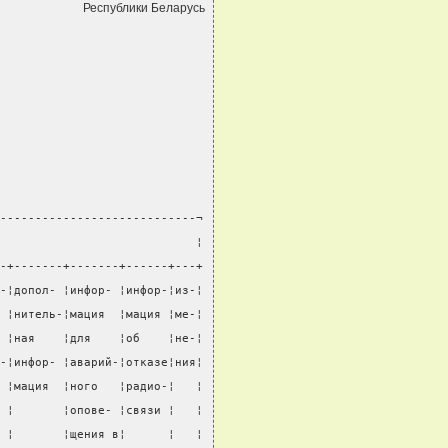
Республики Беларусь
----------------------------¬
                            ¦
-+-------+-------+------+---+
-¦допол- ¦инфор- ¦инфор-¦из-¦
 ¦нитель-¦мация  ¦мация ¦ме-¦
 ¦ная    ¦для    ¦об    ¦не-¦
-¦инфор- ¦аварий-¦отказе¦ния¦
 ¦мация  ¦ного   ¦радио-¦   ¦
 ¦       ¦опове- ¦связи ¦   ¦
 ¦       ¦щения в¦      ¦   ¦