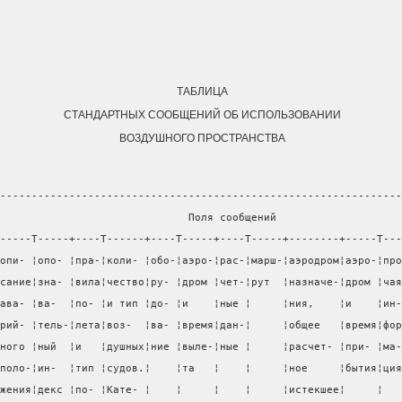
ТАБЛИЦА
СТАНДАРТНЫХ СООБЩЕНИЙ ОБ ИСПОЛЬЗОВАНИИ
ВОЗДУШНОГО ПРОСТРАНСТВА
----------------------------------------------------------------
                              Поля сообщений                    
-----T-----+----T------+----T-----+----T-----+--------+-----T---
опи- ¦опо- ¦пра-¦коли- ¦обо-¦аэро-¦рас-¦марш-¦аэродром¦аэро-¦про
сание¦зна- ¦вила¦чество¦ру- ¦дром ¦чет-¦рут  ¦назначе-¦дром ¦чая
ава- ¦ва-  ¦по- ¦и тип ¦до- ¦и    ¦ные ¦     ¦ния,    ¦и    ¦ин-
рий- ¦тель-¦лета¦воз-  ¦ва- ¦время¦дан-¦     ¦общее   ¦время¦фор
ного ¦ный  ¦и   ¦душных¦ние ¦выле-¦ные ¦     ¦расчет- ¦при- ¦ма-
поло-¦ин-  ¦тип ¦судов.¦    ¦та   ¦    ¦     ¦ное     ¦бытия¦ция
жения¦декс ¦по- ¦Кате- ¦    ¦     ¦    ¦     ¦истекшее¦     ¦   