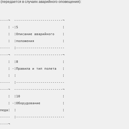
 (передается в случаях аварийного оповещения):
----¬  ------------------------¬
    ¦ -¦5                      ¦
    ¦  ¦Описание аварийного    ¦
    ¦  ¦положения              ¦
-----  ¦------------------------
----¬  ------------------------¬
    ¦  ¦8                      ¦
    ¦ -¦Правила и тип полета   ¦
    ¦  ¦                       ¦
-----  ¦------------------------
----¬  ------------------------¬
    ¦  ¦10                     ¦
    ¦ -¦Оборудование           ¦
леда¦  ¦                       ¦
-----  ¦------------------------
----¬