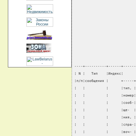
----+----------+------+------
¦ N ¦   Тип    ¦Индекс¦      
¦п/п¦сообщения ¦      +-----+
¦   ¦          ¦      ¦тип, ¦
¦   ¦          ¦      ¦номер¦
¦   ¦          ¦      ¦сооб-¦
¦   ¦          ¦      ¦ще-  ¦
¦   ¦          ¦      ¦ния, ¦
¦   ¦          ¦      ¦спра-¦
¦   ¦          ¦      ¦воч- ¦