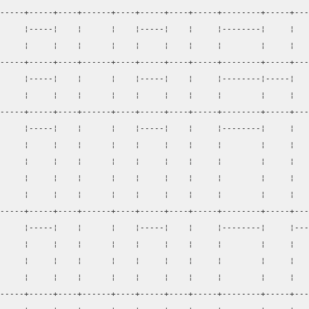
-----+-----+----+------+----+-----+----+-----+--------+-----+---
     ¦-----¦    ¦      ¦    ¦-----¦    ¦     ¦--------¦     ¦   
     ¦     ¦    ¦      ¦    ¦     ¦    ¦     ¦        ¦     ¦   
-----+-----+----+------+----+-----+----+-----+--------+-----+---
     ¦-----¦    ¦      ¦    ¦-----¦    ¦     ¦--------¦-----¦   
     ¦     ¦    ¦      ¦    ¦     ¦    ¦     ¦        ¦     ¦   
-----+-----+----+------+----+-----+----+-----+--------+-----+---
     ¦-----¦    ¦      ¦    ¦-----¦    ¦     ¦--------¦     ¦   
     ¦     ¦    ¦      ¦    ¦     ¦    ¦     ¦        ¦     ¦   
     ¦     ¦    ¦      ¦    ¦     ¦    ¦     ¦        ¦     ¦   
     ¦     ¦    ¦      ¦    ¦     ¦    ¦     ¦        ¦     ¦   
     ¦     ¦    ¦      ¦    ¦     ¦    ¦     ¦        ¦     ¦   
-----+-----+----+------+----+-----+----+-----+--------+-----+---
     ¦-----¦    ¦      ¦    ¦-----¦    ¦     ¦--------¦     ¦---
     ¦     ¦    ¦      ¦    ¦     ¦    ¦     ¦        ¦     ¦   
     ¦     ¦    ¦      ¦    ¦     ¦    ¦     ¦        ¦     ¦   
     ¦     ¦    ¦      ¦    ¦     ¦    ¦     ¦        ¦     ¦   
-----+-----+----+------+----+-----+----+-----+--------+-----+---