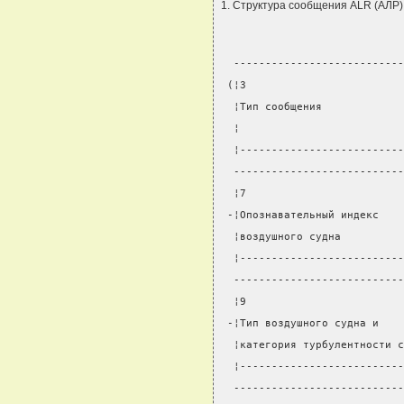
1. Структура сообщения ALR (АЛР)
  ---------------------------
 (¦3                         
  ¦Тип сообщения             
  ¦                          
  ¦--------------------------
  ---------------------------
  ¦7                         
 -¦Опознавательный индекс    
  ¦воздушного судна          
  ¦--------------------------
  ---------------------------
  ¦9                         
 -¦Тип воздушного судна и    
  ¦категория турбулентности с
  ¦--------------------------
  ---------------------------