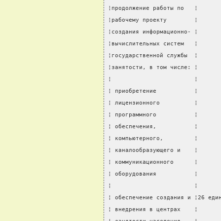
¦продолжение работы по   ¦      
¦рабочему проекту        ¦      
¦создания информационно- ¦      
¦вычислительных систем   ¦      
¦государственной службы  ¦      
¦занятости, в том числе: ¦      
¦                        ¦      
¦ приобретение           ¦      
¦ лицензионного          ¦      
¦ программного           ¦      
¦ обеспечения,           ¦      
¦ компьютерного,         ¦      
¦ каналообразующего и    ¦      
¦ коммуникационного      ¦      
¦ оборудования           ¦      
¦                        ¦      
¦ обеспечение создания и ¦26 еди
¦ внедрения в центрах    ¦      