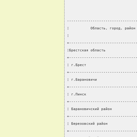
--------------------------------
¦          Область, город, район
¦                               
+-------------------------------
¦Брестская область              
+-------------------------------
¦ г.Брест                       
+-------------------------------
¦ г.Барановичи                  
+-------------------------------
¦ г.Пинск                       
+-------------------------------
¦ Барановичский район           
+-------------------------------
¦ Березовский район             
+-------------------------------