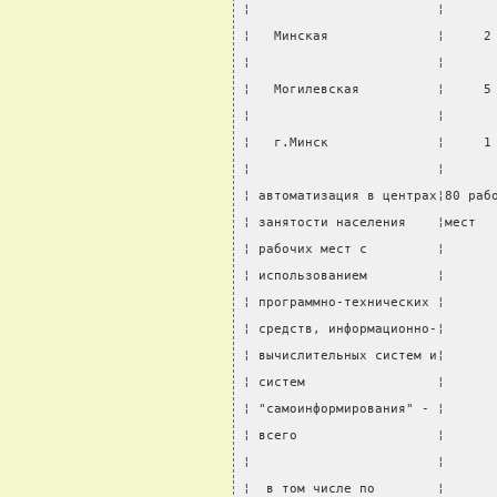
¦                        ¦      
¦   Минская              ¦     2
¦                        ¦      
¦   Могилевская          ¦     5
¦                        ¦      
¦   г.Минск              ¦     1
¦                        ¦      
¦ автоматизация в центрах¦80 раб
¦ занятости населения    ¦мест  
¦ рабочих мест с         ¦      
¦ использованием         ¦      
¦ программно-технических ¦      
¦ средств, информационно-¦      
¦ вычислительных систем и¦      
¦ систем                 ¦      
¦ "самоинформирования" - ¦      
¦ всего                  ¦      
¦                        ¦      
¦  в том числе по        ¦      