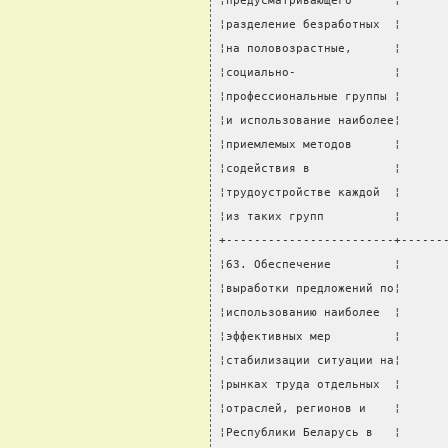
¦предусматривающего      ¦      
¦разделение безработных  ¦      
¦на половозрастные,      ¦      
¦социально-              ¦      
¦профессиональные группы ¦      
¦и использование наиболее¦      
¦приемлемых методов      ¦      
¦содействия в            ¦      
¦трудоустройстве каждой  ¦      
¦из таких групп          ¦      
+------------------------+------
¦63. Обеспечение         ¦      
¦выработки предложений по¦      
¦использованию наиболее  ¦      
¦эффективных мер         ¦      
¦стабилизации ситуации на¦      
¦рынках труда отдельных  ¦      
¦отраслей, регионов и    ¦      
¦Республики Беларусь в   ¦      