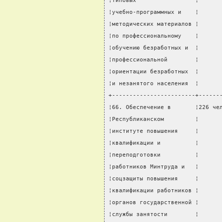
¦типовых                 ¦      
¦учебно-программных и    ¦      
¦методических материалов ¦      
¦по профессиональному    ¦      
¦обучению безработных и  ¦      
¦профессиональной        ¦      
¦ориентации безработных  ¦      
¦и незанятого населения  ¦      
+------------------------+------
¦66. Обеспечение в       ¦226 че
¦Республиканском         ¦      
¦институте повышения     ¦      
¦квалификации и          ¦      
¦переподготовки          ¦      
¦работников Минтруда и   ¦      
¦соцзащиты повышения     ¦      
¦квалификации работников ¦      
¦органов государственной ¦      
¦службы занятости        ¦      