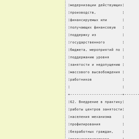
¦модернизации действующих¦      
¦производств,            ¦      
¦финансируемых или       ¦      
¦получающих финансовую   ¦      
¦поддержку из            ¦      
¦государственного        ¦      
¦бюджета, мероприятий по ¦      
¦поддержанию уровня      ¦      
¦занятости и недопущению ¦      
¦массового высвобождения ¦      
¦работников              ¦      
¦                        ¦      
+------------------------+------
¦62. Внедрение в практику¦      
¦работы центров занятости¦      
¦населения механизма     ¦      
¦профилирования          ¦      
¦безработных граждан,    ¦      