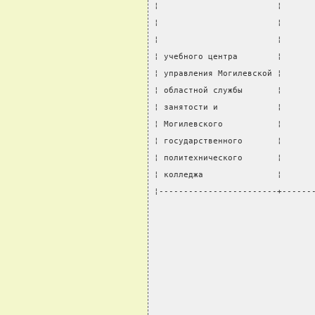
¦                        ¦      
¦                        ¦      
¦                        ¦      
¦ учебного центра        ¦      
¦ управления Могилевской ¦      
¦ областной службы       ¦      
¦ занятости и            ¦      
¦ Могилевского           ¦      
¦ государственного       ¦      
¦ политехнического       ¦      
¦ колледжа               ¦      
¦------------------------+------