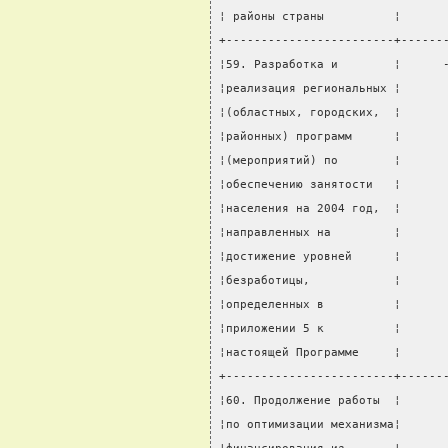
¦ районы страны          ¦      
+------------------------+------
¦59. Разработка и        ¦      
¦реализация региональных ¦      
¦(областных, городских,  ¦      
¦районных) программ      ¦      
¦(мероприятий) по        ¦      
¦обеспечению занятости   ¦      
¦населения на 2004 год,  ¦      
¦направленных на         ¦      
¦достижение уровней      ¦      
¦безработицы,            ¦      
¦определенных в          ¦      
¦приложении 5 к          ¦      
¦настоящей Программе     ¦      
+------------------------+------
¦60. Продолжение работы  ¦      
¦по оптимизации механизма¦      