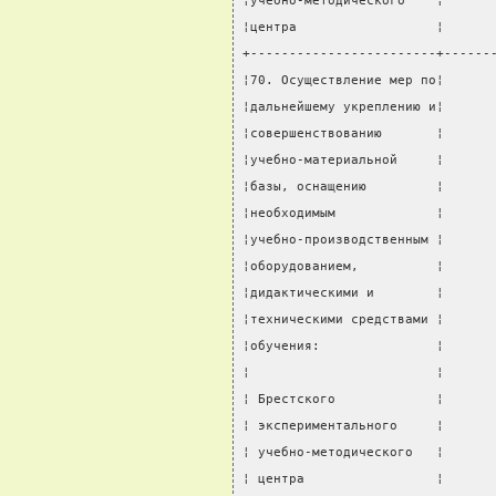
¦учебно-методического    ¦      
¦центра                  ¦      
+------------------------+------
¦70. Осуществление мер по¦      
¦дальнейшему укреплению и¦      
¦совершенствованию       ¦      
¦учебно-материальной     ¦      
¦базы, оснащению         ¦      
¦необходимым             ¦      
¦учебно-производственным ¦      
¦оборудованием,          ¦      
¦дидактическими и        ¦      
¦техническими средствами ¦      
¦обучения:               ¦      
¦                        ¦      
¦ Брестского             ¦      
¦ экспериментального     ¦      
¦ учебно-методического   ¦      
¦ центра                 ¦      