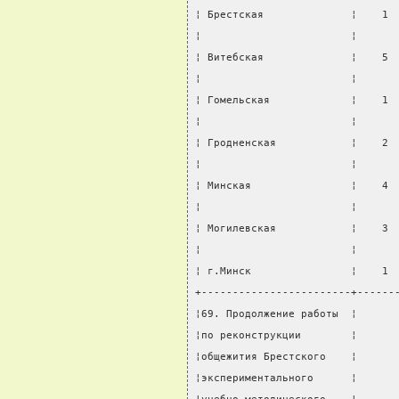
¦ Брестская              ¦    1 
¦                        ¦      
¦ Витебская              ¦    5 
¦                        ¦      
¦ Гомельская             ¦    1 
¦                        ¦      
¦ Гродненская            ¦    2 
¦                        ¦      
¦ Минская                ¦    4 
¦                        ¦      
¦ Могилевская            ¦    3 
¦                        ¦      
¦ г.Минск                ¦    1 
+------------------------+------
¦69. Продолжение работы  ¦      
¦по реконструкции        ¦      
¦общежития Брестского    ¦      
¦экспериментального      ¦      