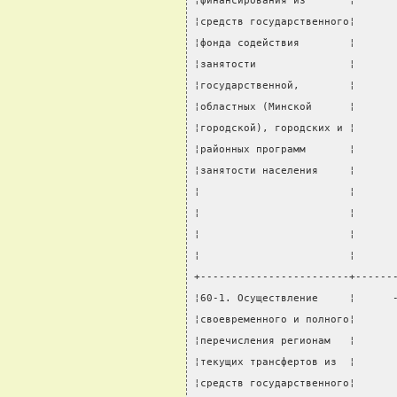
¦финансирования из       ¦      
¦средств государственного¦      
¦фонда содействия        ¦      
¦занятости               ¦      
¦государственной,        ¦      
¦областных (Минской      ¦      
¦городской), городских и ¦      
¦районных программ       ¦      
¦занятости населения     ¦      
¦                        ¦      
¦                        ¦      
¦                        ¦      
¦                        ¦      
+------------------------+------
¦60-1. Осуществление     ¦      
¦своевременного и полного¦      
¦перечисления регионам   ¦      
¦текущих трансфертов из  ¦      
¦средств государственного¦      