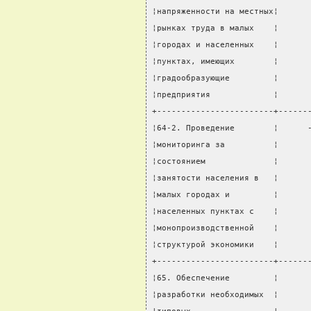
¦напряженности на местных¦      
¦рынках труда в малых    ¦      
¦городах и населенных    ¦      
¦пунктах, имеющих        ¦      
¦градообразующие         ¦      
¦предприятия             ¦      
+------------------------+------
¦64-2. Проведение        ¦      
¦мониторинга за          ¦      
¦состоянием              ¦      
¦занятости населения в   ¦      
¦малых городах и         ¦      
¦населенных пунктах с    ¦      
¦монопроизводственной    ¦      
¦структурой экономики    ¦      
+------------------------+------
¦65. Обеспечение         ¦      
¦разработки необходимых  ¦      