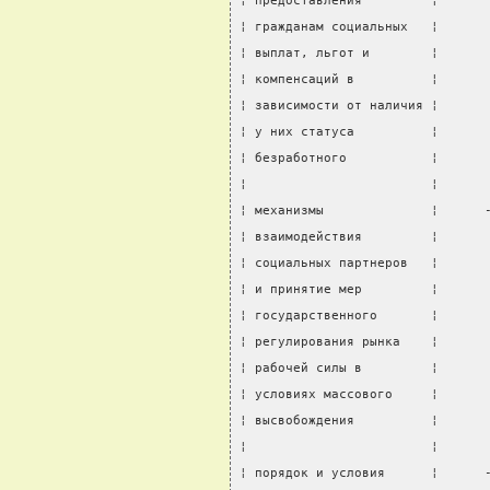
¦ предоставления         ¦      
¦ гражданам социальных   ¦      
¦ выплат, льгот и        ¦      
¦ компенсаций в          ¦      
¦ зависимости от наличия ¦      
¦ у них статуса          ¦      
¦ безработного           ¦      
¦                        ¦      
¦ механизмы              ¦      
¦ взаимодействия         ¦      
¦ социальных партнеров   ¦      
¦ и принятие мер         ¦      
¦ государственного       ¦      
¦ регулирования рынка    ¦      
¦ рабочей силы в         ¦      
¦ условиях массового     ¦      
¦ высвобождения          ¦      
¦                        ¦      
¦ порядок и условия      ¦      