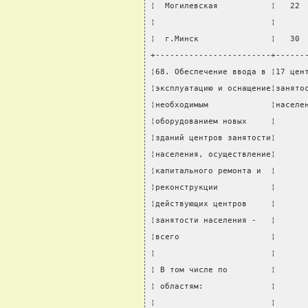
¦  Могилевская           ¦   22 
¦                        ¦      
¦  г.Минск               ¦   30 
+------------------------+------
¦68. Обеспечение ввода в ¦17 цен
¦эксплуатацию и оснащение¦занято
¦необходимым             ¦населе
¦оборудованием новых     ¦      
¦зданий центров занятости¦      
¦населения, осуществление¦      
¦капитального ремонта и  ¦      
¦реконструкции           ¦      
¦действующих центров     ¦      
¦занятости населения -   ¦      
¦всего                   ¦      
¦                        ¦      
¦ В том числе по         ¦      
¦ областям:              ¦      
¦                        ¦      