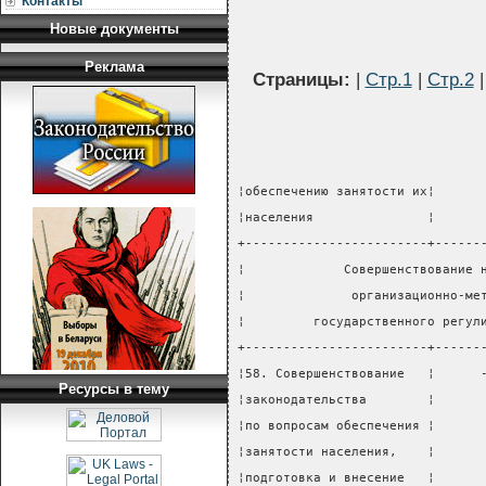
Контакты
Новые документы
Реклама
Страницы:
|
Стр.1
|
Стр.2
¦обеспечению занятости их¦      
¦населения               ¦      
+------------------------+------
¦             Совершенствование 
¦              организационно-ме
¦         государственного регул
+------------------------+------
¦58. Совершенствование   ¦      
Ресурсы в тему
¦законодательства        ¦      
¦по вопросам обеспечения ¦      
¦занятости населения,    ¦      
¦подготовка и внесение   ¦      