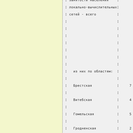
¦ занятости населения    ¦      
¦ локально-вычислительных¦      
¦ сетей - всего          ¦      
¦                        ¦      
¦                        ¦      
¦                        ¦      
¦                        ¦      
¦                        ¦      
¦                        ¦      
¦                        ¦      
¦   из них по областям:  ¦      
¦                        ¦      
¦   Брестская            ¦     7
¦                        ¦      
¦   Витебская            ¦     4
¦                        ¦      
¦   Гомельская           ¦     5
¦                        ¦      
¦   Гродненская          ¦     2