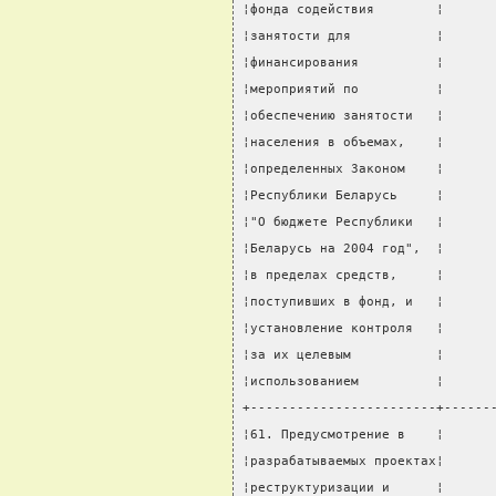
¦фонда содействия        ¦      
¦занятости для           ¦      
¦финансирования          ¦      
¦мероприятий по          ¦      
¦обеспечению занятости   ¦      
¦населения в объемах,    ¦      
¦определенных Законом    ¦      
¦Республики Беларусь     ¦      
¦"О бюджете Республики   ¦      
¦Беларусь на 2004 год",  ¦      
¦в пределах средств,     ¦      
¦поступивших в фонд, и   ¦      
¦установление контроля   ¦      
¦за их целевым           ¦      
¦использованием          ¦      
+------------------------+------
¦61. Предусмотрение в    ¦      
¦разрабатываемых проектах¦      
¦реструктуризации и      ¦      