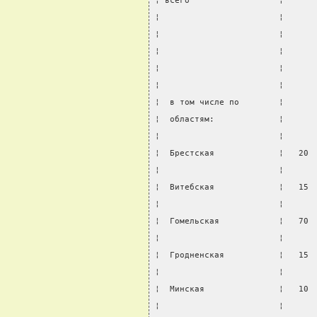
¦ всего                  ¦      
¦                        ¦      
¦                        ¦      
¦                        ¦      
¦                        ¦      
¦                        ¦      
¦  в том числе по        ¦      
¦  областям:             ¦      
¦                        ¦      
¦  Брестская             ¦   20 
¦                        ¦      
¦  Витебская             ¦   15 
¦                        ¦      
¦  Гомельская            ¦   70 
¦                        ¦      
¦  Гродненская           ¦   15 
¦                        ¦      
¦  Минская               ¦   10 
¦                        ¦      