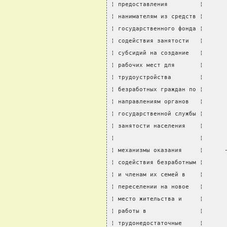
¦ предоставления         ¦      
¦ нанимателям из средств ¦      
¦ государственного фонда ¦      
¦ содействия занятости   ¦      
¦ субсидий на создание   ¦      
¦ рабочих мест для       ¦      
¦ трудоустройства        ¦      
¦ безработных граждан по ¦      
¦ направлениям органов   ¦      
¦ государственной службы ¦      
¦ занятости населения    ¦      
¦                        ¦      
¦ механизмы оказания     ¦      
¦ содействия безработным ¦      
¦ и членам их семей в    ¦      
¦ переселении на новое   ¦      
¦ место жительства и     ¦      
¦ работы в               ¦      
¦ трудонедостаточные     ¦      