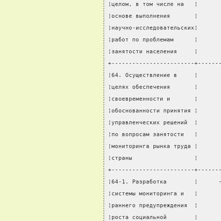
¦целом, в том числе на   ¦      
¦основе выполнения       ¦      
¦научно-исследовательских¦      
¦работ по проблемам      ¦      
¦занятости населения     ¦      
+------------------------+------
¦64. Осуществление в     ¦      
¦целях обеспечения       ¦      
¦своевременности и       ¦      
¦обоснованности принятия ¦      
¦управленческих решений  ¦      
¦по вопросам занятости   ¦      
¦мониторинга рынка труда ¦      
¦страны                  ¦      
+------------------------+------
¦64-1. Разработка        ¦      
¦системы мониторинга и   ¦      
¦раннего предупреждения  ¦      
¦роста социальной        ¦      