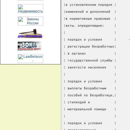
¦в установленном порядке ¦      
¦изменений и дополнений  ¦      
¦в нормативные правовые  ¦      
¦акты, определяющие:     ¦      
¦                        ¦      
¦ порядок и условия      ¦      
¦ регистрации безработных¦      
¦ в органах              ¦      
¦ государственной службы ¦      
¦ занятости населения    ¦      
¦                        ¦      
¦ порядок и условия      ¦      
¦ выплаты безработным    ¦      
¦ пособий по безработице,¦      
¦ стипендий и            ¦      
¦ материальной помощи    ¦      
¦                        ¦      
¦ порядок и условия      ¦      