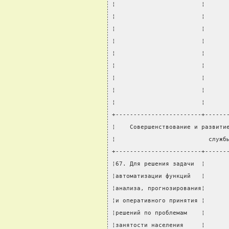
¦                        ¦      
¦                        ¦      
¦                        ¦      
¦                        ¦      
¦                        ¦      
¦                        ¦      
¦                        ¦      
¦                        ¦      
¦                        ¦      
+------------------------+------
¦    Совершенствование и развити
¦                          служб
+------------------------+------
¦67. Для решения задачи  ¦      
¦автоматизации функций   ¦      
¦анализа, прогнозирования¦      
¦и оперативного принятия ¦      
¦решений по проблемам    ¦      
¦занятости населения     ¦      