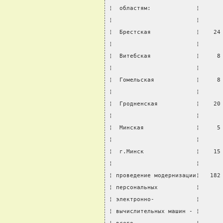
¦  областям:             ¦      
¦                        ¦      
¦  Брестская             ¦    24
¦                        ¦      
¦  Витебская             ¦     8
¦                        ¦      
¦  Гомельская            ¦     8
¦                        ¦      
¦  Гродненская           ¦    20
¦                        ¦      
¦  Минская               ¦     5
¦                        ¦      
¦  г.Минск               ¦    15
¦                        ¦      
¦ проведение модернизации¦   182
¦ персональных           ¦      
¦ электронно-            ¦      
¦ вычислительных машин - ¦      