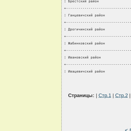
¦ Брестский район               
+-------------------------------
¦ Ганцевичский район            
+-------------------------------
¦ Дрогичинский район            
+-------------------------------
¦ Жабинковский район            
+-------------------------------
¦ Ивановский район              
+-------------------------------
¦ Ивацевичский район            
Страницы:
|
Стр.1
|
Стр.2
< 