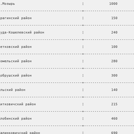
г.Мозырь                                ¦            1000       
----------------------------------------+-----------------------
Брагинский район                        ¦             150       
----------------------------------------+-----------------------
Буда-Кошелевский район                  ¦             240       
----------------------------------------+-----------------------
Ветковский район                        ¦             100       
----------------------------------------+-----------------------
Гомельский район                        ¦             280       
----------------------------------------+-----------------------
Добрушский район                        ¦             300       
----------------------------------------+-----------------------
Ельский район                           ¦             140       
----------------------------------------+-----------------------
Житковичский район                      ¦             215       
----------------------------------------+-----------------------
Жлобинский район                        ¦             460       
----------------------------------------+-----------------------
Калинковичский район                    ¦             690       