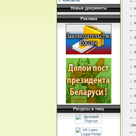
Контакты
+-
Новые документы
¦ 
+-
Реклама
¦ 
+-
¦ 
+-
¦ 
+-
¦ 
+-
¦ 
+-
¦ 
+-
Ресурсы в тему
¦ 
+-
¦В
+-