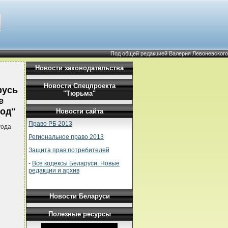
Под общей редакцией Валерия Левоневского
Новости законодательства
Новости Спецпроекта
русь
"Тюрьма"
е
год"
Новости сайта
Право РБ 2013
года
Региональное право 2013
Защита прав потребителей
-
Все кодексы Беларуси. Новые
редакции и архив
Новости Беларуси
Полезные ресурсы