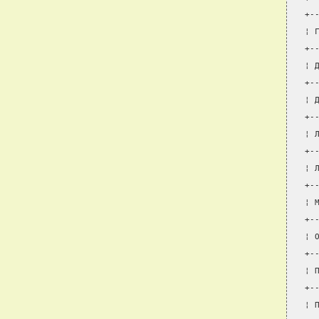
+-
¦ 
+-
¦ 
+-
¦ 
+-
¦ 
+-
¦ 
+-
¦ 
+-
¦ 
+-
¦ 
+-
¦ 