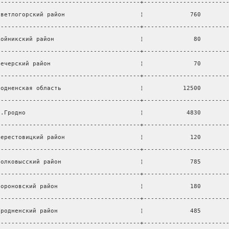
----------------------------------------+-----------------------
Светлогорский район                     ¦             760       
----------------------------------------+-----------------------
Хойникский район                        ¦              80       
----------------------------------------+-----------------------
Чечерский район                         ¦              70       
----------------------------------------+-----------------------
родненская область                      ¦           12500       
----------------------------------------+-----------------------
г.Гродно                                ¦            4830       
----------------------------------------+-----------------------
Берестовицкий район                     ¦             120       
----------------------------------------+-----------------------
Волковысский район                      ¦             785       
----------------------------------------+-----------------------
Вороновский район                       ¦             180       
----------------------------------------+-----------------------
Гродненский район                       ¦             485       
----------------------------------------+-----------------------