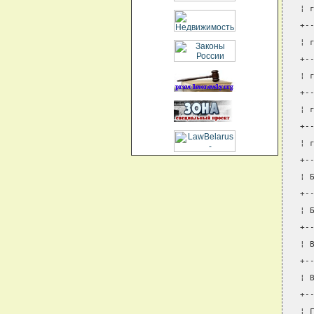
¦ 
+-
¦ 
+-
¦ 
+-
¦ 
+-
¦ 
+-
¦ 
+-
¦ 
+-
¦ 
+-
¦ 
+-
¦ 