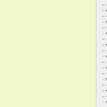
+-
¦ 
+-
¦ 
+-
¦ 
+-
¦ 
+-
¦ 
+-
¦ 
+-
¦ 
+-
¦ 
+-
¦ 