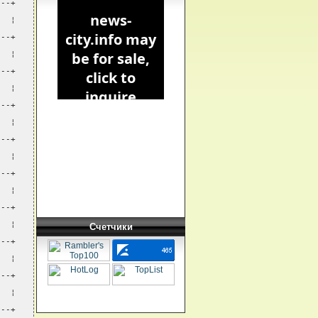
---+
   ¦
---+
   ¦
---+
   ¦
---+
   ¦
---+
   ¦
---+
   ¦
---+
   ¦
Счетчики
---+
   ¦
---+
   ¦
---+