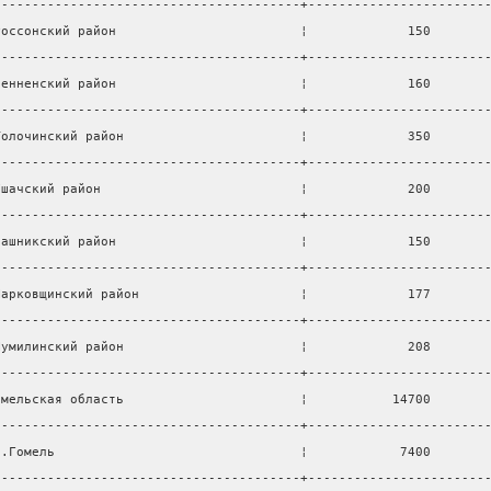
----------------------------------------+-----------------------
Россонский район                        ¦             150       
----------------------------------------+-----------------------
Сенненский район                        ¦             160       
----------------------------------------+-----------------------
Толочинский район                       ¦             350       
----------------------------------------+-----------------------
Ушачский район                          ¦             200       
----------------------------------------+-----------------------
Чашникский район                        ¦             150       
----------------------------------------+-----------------------
Шарковщинский район                     ¦             177       
----------------------------------------+-----------------------
Шумилинский район                       ¦             208       
----------------------------------------+-----------------------
омельская область                       ¦           14700       
----------------------------------------+-----------------------
г.Гомель                                ¦            7400       
----------------------------------------+-----------------------