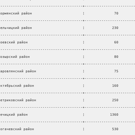
----------------------------------------+-----------------------
Кормянский район                        ¦              70       
----------------------------------------+-----------------------
Лельчицкий район                        ¦             230       
----------------------------------------+-----------------------
Лоевский район                          ¦              60       
----------------------------------------+-----------------------
Мозырский район                         ¦              80       
----------------------------------------+-----------------------
Наровлянский район                      ¦              75       
----------------------------------------+-----------------------
Октябрьский район                       ¦             160       
----------------------------------------+-----------------------
Петриковский район                      ¦             250       
----------------------------------------+-----------------------
Речицкий район                          ¦            1360       
----------------------------------------+-----------------------
Рогачевский район                       ¦             530       