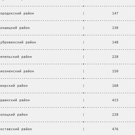
----------------------------------------+-----------------------
Городокский район                       ¦             147       
----------------------------------------+-----------------------
Докшицкий район                         ¦             130       
----------------------------------------+-----------------------
Дубровенский район                      ¦             148       
----------------------------------------+-----------------------
Лепельский район                        ¦             228       
----------------------------------------+-----------------------
Лиозненский район                       ¦             150       
----------------------------------------+-----------------------
Миорский район                          ¦             168       
----------------------------------------+-----------------------
Оршанский район                         ¦             423       
----------------------------------------+-----------------------
Полоцкий район                          ¦             228       
----------------------------------------+-----------------------
Поставский район                        ¦             476       