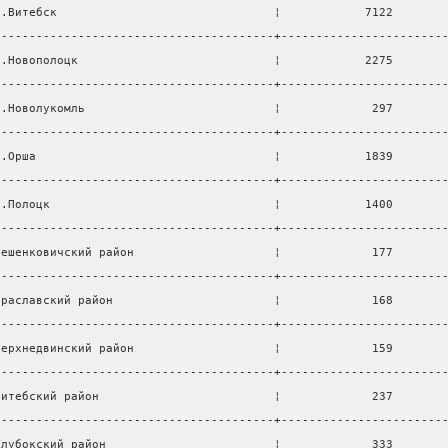
г.Витебск                               ¦            7122       
----------------------------------------+-----------------------
г.Новополоцк                            ¦            2275       
----------------------------------------+-----------------------
г.Новолукомль                           ¦             297       
----------------------------------------+-----------------------
г.Орша                                  ¦            1839       
----------------------------------------+-----------------------
г.Полоцк                                ¦            1400       
----------------------------------------+-----------------------
Бешенковичский район                    ¦             177       
----------------------------------------+-----------------------
Браславский район                       ¦             168       
----------------------------------------+-----------------------
Верхнедвинский район                    ¦             159       
----------------------------------------+-----------------------
Витебский район                         ¦             237       
----------------------------------------+-----------------------
Глубокский район                        ¦             333       