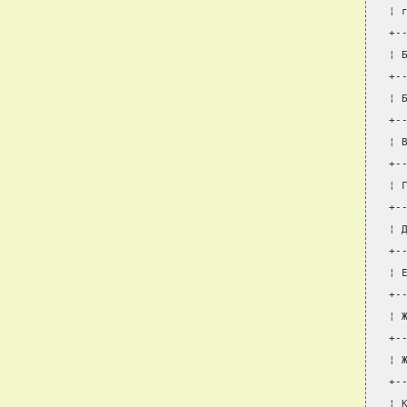
¦ 
+-
¦ 
+-
¦ 
+-
¦ 
+-
¦ 
+-
¦ 
+-
¦ 
+-
¦ 
+-
¦ 
+-
¦ 