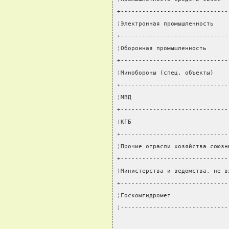
+------------------------------
¦Электронная промышленность    
+------------------------------
¦Оборонная промышленность      
+------------------------------
¦Минобороны (спец. объекты)    
+------------------------------
¦МВД                           
+------------------------------
¦КГБ                           
+------------------------------
¦Прочие отрасли хозяйства союзн
+------------------------------
¦Министерства и ведомства, не в
+------------------------------
¦Госкомгидромет                
¦------------------------------