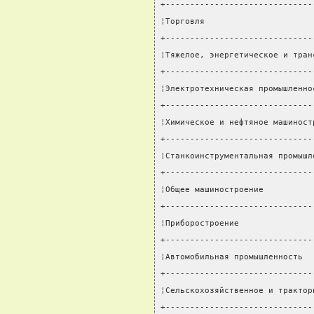
+------------------------------
¦Торговля                      
+------------------------------
¦Тяжелое, энергетическое и тран
+------------------------------
¦Электротехническая промышленно
+------------------------------
¦Химическое и нефтяное машиност
+------------------------------
¦Станкоинструментальная промышл
+------------------------------
¦Общее машиностроение          
+------------------------------
¦Приборостроение               
+------------------------------
¦Автомобильная промышленность  
+------------------------------
¦Сельскохозяйственное и трактор
+------------------------------