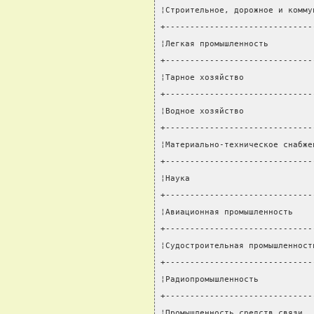
¦Строительное, дорожное и комму
+------------------------------
¦Легкая промышленность         
+------------------------------
¦Тарное хозяйство              
+------------------------------
¦Водное хозяйство              
+------------------------------
¦Материально-техническое снабже
+------------------------------
¦Наука                         
+------------------------------
¦Авиационная промышленность    
+------------------------------
¦Судостроительная промышленност
+------------------------------
¦Радиопромышленность           
+------------------------------
¦Промышленность средств связи  