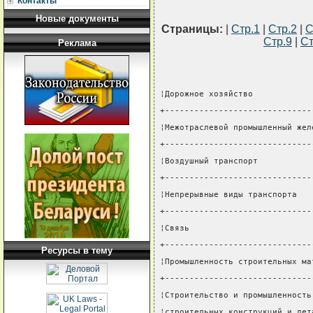
Контакты
Новые документы
Страницы:
|
Стр.1
|
Стр.2
|
С
Стр.9
|
Ст
Реклама
¦Дорожное хозяйство            
+------------------------------
¦Межотраслевой промышленный жел
+------------------------------
¦Воздушный транспорт           
+------------------------------
¦Непрерывные виды транспорта   
+------------------------------
¦Связь                         
+------------------------------
Ресурсы в тему
¦Промышленность строительных ма
+------------------------------
¦Строительство и промышленность
¦строительных конструкций и дет