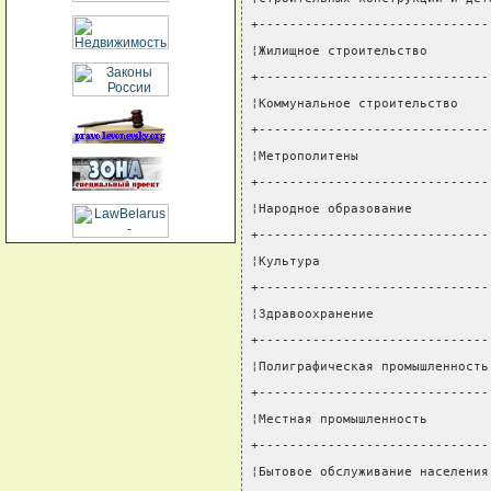
+------------------------------
¦Жилищное строительство        
+------------------------------
¦Коммунальное строительство    
+------------------------------
¦Метрополитены                 
+------------------------------
¦Народное образование          
+------------------------------
¦Культура                      
+------------------------------
¦Здравоохранение               
+------------------------------
¦Полиграфическая промышленность
+------------------------------
¦Местная промышленность        
+------------------------------
¦Бытовое обслуживание населения