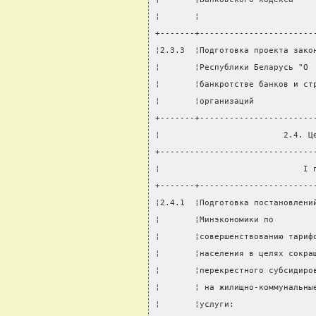
¦       ¦                       
+-------+-----------------------
¦2.3.3  ¦Подготовка проекта зако
¦       ¦Республики Беларусь "О 
¦       ¦банкротстве банков и ст
¦       ¦организаций            
+-------+-----------------------
¦                         2.4. Ц
+-------------------------------
¦                             I 
+-------+-----------------------
¦2.4.1  ¦Подготовка постановлени
¦       ¦Минэкономики по        
¦       ¦совершенствованию тариф
¦       ¦населения в целях сокра
¦       ¦перекрестного субсидиро
¦       ¦ на жилищно-коммунальны
¦       ¦услуги:                