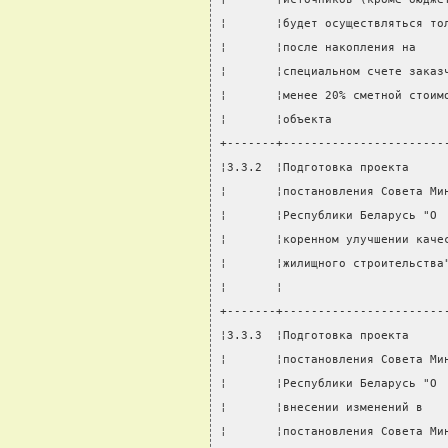
¦       ¦будет осуществляться то
¦       ¦после накопления на    
¦       ¦специальном счете заказ
¦       ¦менее 20% сметной стоим
¦       ¦объекта                
+-------+-----------------------
¦3.3.2  ¦Подготовка проекта     
¦       ¦постановления Совета Ми
¦       ¦Республики Беларусь "О 
¦       ¦коренном улучшении каче
¦       ¦жилищного строительства
¦       ¦                       
+-------+-----------------------
¦3.3.3  ¦Подготовка проекта     
¦       ¦постановления Совета Ми
¦       ¦Республики Беларусь "О 
¦       ¦внесении изменений в   
¦       ¦постановления Совета Ми