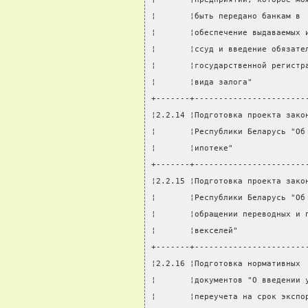
¦       ¦быть передано банкам в 
¦       ¦обеспечение выдаваемых 
¦       ¦ссуд и введение обязате
¦       ¦государственной регистр
¦       ¦вида залога"           
+-------+-----------------------
¦2.2.14 ¦Подготовка проекта зако
¦       ¦Республики Беларусь "Об
¦       ¦ипотеке"               
+-------+-----------------------
¦2.2.15 ¦Подготовка проекта зако
¦       ¦Республики Беларусь "Об
¦       ¦обращении переводных и 
¦       ¦векселей"              
+-------+-----------------------
¦2.2.16 ¦Подготовка нормативных 
¦       ¦документов "О введении 
¦       ¦переучета на срок экспо