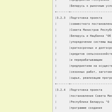
¦       ¦Беларусь к рыночным усл
+-------+-----------------------
¦3.2.3  ¦Подготовка проекта     
¦       ¦совместного постановлен
¦       ¦Совета Министров Респуб
¦       ¦Беларусь и Нацбанка "Об
¦       ¦упорядочении системы вы
¦       ¦краткосрочных и долгоср
¦       ¦кредитов сельскохозяйст
¦       ¦и перерабатывающим     
¦       ¦предприятиям на осущест
¦       ¦сезонных работ, заготов
¦       ¦сырья, реализацию прогр
+-------+-----------------------
¦3.2.4  ¦Подготовка проекта     
¦       ¦постановления Совета Ми
¦       ¦Республики Беларусь "О 
¦       ¦программе создания     