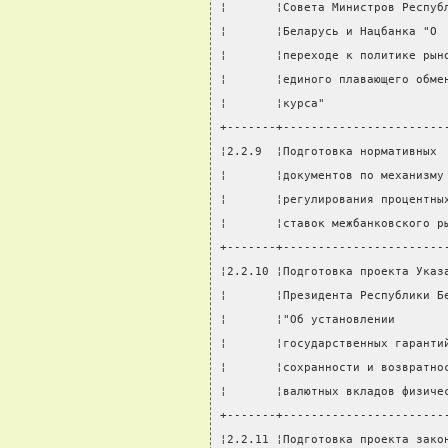
¦       ¦Совета Министров Респуб
¦       ¦Беларусь и Нацбанка "О 
¦       ¦переходе к политике рын
¦       ¦единого плавающего обме
¦       ¦курса"                 
+-------+-----------------------
¦2.2.9  ¦Подготовка нормативных 
¦       ¦документов по механизму
¦       ¦регулирования процентны
¦       ¦ставок межбанковского р
+-------+-----------------------
¦2.2.10 ¦Подготовка проекта Указ
¦       ¦Президента Республики Б
¦       ¦"Об установлении       
¦       ¦государственных гаранти
¦       ¦сохранности и возвратно
¦       ¦валютных вкладов физиче
+-------+-----------------------
¦2.2.11 ¦Подготовка проекта зако