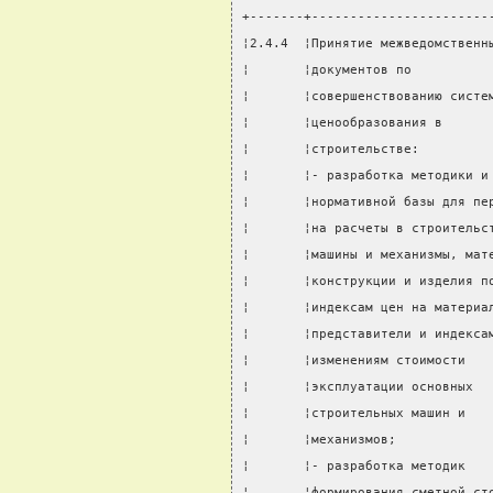
+-------+-----------------------
¦2.4.4  ¦Принятие межведомственн
¦       ¦документов по          
¦       ¦совершенствованию систе
¦       ¦ценообразования в      
¦       ¦строительстве:         
¦       ¦- разработка методики и
¦       ¦нормативной базы для пе
¦       ¦на расчеты в строительс
¦       ¦машины и механизмы, мат
¦       ¦конструкции и изделия п
¦       ¦индексам цен на материа
¦       ¦представители и индекса
¦       ¦изменениям стоимости   
¦       ¦эксплуатации основных  
¦       ¦строительных машин и   
¦       ¦механизмов;            
¦       ¦- разработка методик   
¦       ¦формирования сметной ст