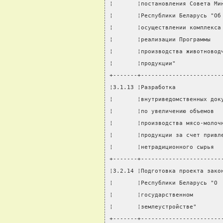
¦       ¦постановления Совета Ми
¦       ¦Республики Беларусь "Об
¦       ¦осуществлении комплекса
¦       ¦реализации Программы   
¦       ¦производства животновод
¦       ¦продукции"             
+-------+-----------------------
¦3.1.13 ¦Разработка             
¦       ¦внутриведомственных док
¦       ¦по увеличению объемов  
¦       ¦производства мясо-молоч
¦       ¦продукции за счет привл
¦       ¦нетрадиционного сырья  
+-------+-----------------------
¦3.2.14 ¦Подготовка проекта зако
¦       ¦Республики Беларусь "О 
¦       ¦государственном        
¦       ¦землеустройстве"       
+-------+-----------------------