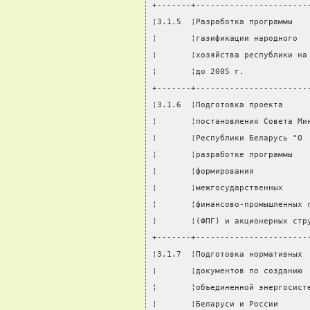
+-------+-----------------------
¦3.1.5  ¦Разработка программы   
¦       ¦газификации народного  
¦       ¦хозяйства республики на
¦       ¦до 2005 г.             
+-------+-----------------------
¦3.1.6  ¦Подготовка проекта     
¦       ¦постановления Совета Ми
¦       ¦Республики Беларусь "О 
¦       ¦разработке программы   
¦       ¦формирования           
¦       ¦межгосударственных     
¦       ¦финансово-промышленных 
¦       ¦(ФПГ) и акционерных стр
+-------+-----------------------
¦3.1.7  ¦Подготовка нормативных 
¦       ¦документов по созданию 
¦       ¦объединенной энергосист
¦       ¦Беларуси и России      