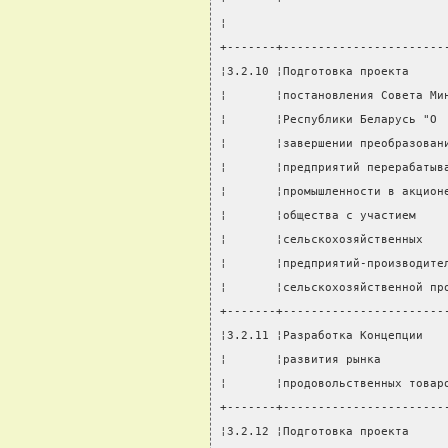
¦                               
+-------+-----------------------
¦3.2.10 ¦Подготовка проекта     
¦       ¦постановления Совета Ми
¦       ¦Республики Беларусь "О 
¦       ¦завершении преобразован
¦       ¦предприятий перерабатыв
¦       ¦промышленности в акцион
¦       ¦общества с участием    
¦       ¦сельскохозяйственных   
¦       ¦предприятий-производите
¦       ¦сельскохозяйственной пр
+-------+-----------------------
¦3.2.11 ¦Разработка Концепции   
¦       ¦развития рынка         
¦       ¦продовольственных товар
+-------+-----------------------
¦3.2.12 ¦Подготовка проекта     