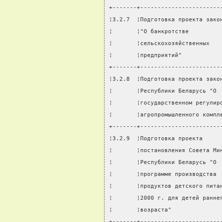
+-------+-----------------------
¦3.2.7  ¦Подготовка проекта зако
¦       ¦"О банкротстве         
¦       ¦сельскохозяйственных   
¦       ¦предприятий"           
+-------+-----------------------
¦3.2.8  ¦Подготовка проекта зако
¦       ¦Республики Беларусь "О 
¦       ¦государственном регулир
¦       ¦агропромышленного компл
+-------+-----------------------
¦3.2.9  ¦Подготовка проекта     
¦       ¦постановления Совета Ми
¦       ¦Республики Беларусь "О 
¦       ¦программе производства 
¦       ¦продуктов детского пита
¦       ¦2000 г. для детей ранне
¦       ¦возраста"              
+-------+-----------------------