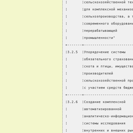
¦       ¦сельскохозяйственной те
¦       ¦для комплексной механиз
¦       ¦сельхозпроизводства, а 
¦       ¦современного оборудован
¦       ¦перерабатывающей       
¦       ¦промышленности"        
+-------+-----------------------
¦3.2.5  ¦Упорядочение системы   
¦       ¦обязательного страхован
¦       ¦скота и птицы, имуществ
¦       ¦производителей         
¦       ¦сельскохозяйственной пр
¦       ¦с участием средств бюдж
+-------+-----------------------
¦3.2.6  ¦Создание комплексной   
¦       ¦автоматизированной     
¦       ¦аналитическо-информацио
¦       ¦системы исследования   
¦       ¦внутренних и внешних ры