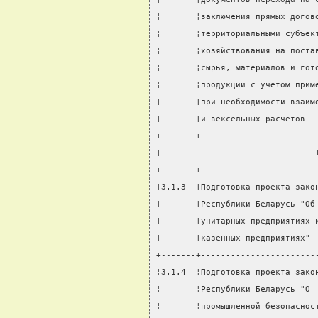
¦       ¦заключения прямых догов
¦       ¦территориальными субъек
¦       ¦хозяйствования на поста
¦       ¦сырья, материалов и гот
¦       ¦продукции с учетом прим
¦       ¦при необходимости взаим
¦       ¦и вексельных расчетов  
+-------+-----------------------
¦                               
+-------+-----------------------
¦3.1.3  ¦Подготовка проекта зако
¦       ¦Республики Беларусь "Об
¦       ¦унитарных предприятиях 
¦       ¦казенных предприятиях" 
+-------+-----------------------
¦3.1.4  ¦Подготовка проекта зако
¦       ¦Республики Беларусь "О 
¦       ¦промышленной безопаснос