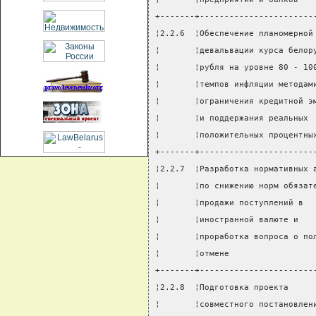
+-------+-----------------------
¦2.2.6  ¦Обеспечение планомерной
¦       ¦девальвации курса белор
¦       ¦рубля на уровне 80 - 10
¦       ¦темпов инфляции методам
¦       ¦ограничения кредитной э
¦       ¦и поддержания реальных 
¦       ¦положительных процентны
+-------+-----------------------
¦2.2.7  ¦Разработка нормативных 
¦       ¦по снижению норм обязат
¦       ¦продажи поступлений в  
¦       ¦иностранной валюте и   
¦       ¦проработка вопроса о по
¦       ¦отмене                 
+-------+-----------------------
¦2.2.8  ¦Подготовка проекта     
¦       ¦совместного постановлен