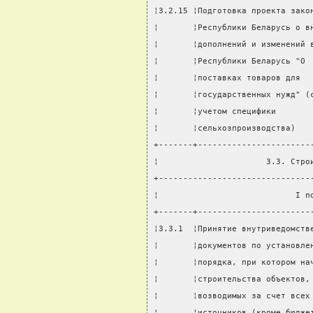
¦3.2.15 ¦Подготовка проекта зако
¦       ¦Республики Беларусь о в
¦       ¦дополнений и изменений 
¦       ¦Республики Беларусь "О 
¦       ¦поставках товаров для  
¦       ¦государственных нужд" (
¦       ¦учетом специфики       
¦       ¦сельхозпроизводства)   
+-------+-----------------------
¦                      3.3. Стро
+-------------------------------
¦                            I п
+-------+-----------------------
¦3.3.1  ¦Принятие внутриведомств
¦       ¦документов по установле
¦       ¦порядка, при котором на
¦       ¦строительства объектов,
¦       ¦возводимых за счет всех
¦       ¦источников (кроме бюдже