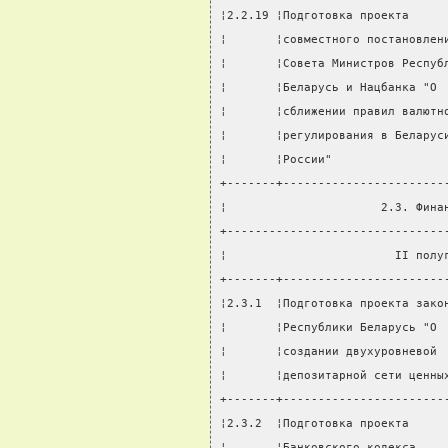
¦2.2.19 ¦Подготовка проекта     
¦       ¦совместного постановлен
¦       ¦Совета Министров Респуб
¦       ¦Беларусь и Нацбанка "О 
¦       ¦сближении правил валютн
¦       ¦регулирования в Беларус
¦       ¦России"                
+-------+-----------------------
¦                      2.3. Фина
+-------------------------------
¦                        II полу
+-------+-----------------------
¦2.3.1  ¦Подготовка проекта зако
¦       ¦Республики Беларусь "О 
¦       ¦создании двухуровневой 
¦       ¦депозитарной сети ценны
+-------+-----------------------
¦2.3.2  ¦Подготовка проекта     
¦       ¦Банковского кодекса    