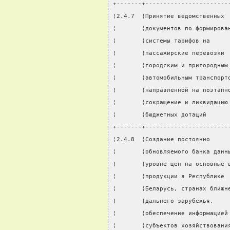
+-------+-----------------------
¦2.4.7  ¦Принятие ведомственных 
¦       ¦документов по формирова
¦       ¦системы тарифов на     
¦       ¦пассажирские перевозки 
¦       ¦городским и пригородным
¦       ¦автомобильным транспорт
¦       ¦направленной на поэтапн
¦       ¦сокращение и ликвидацию
¦       ¦бюджетных дотаций      
+-------+-----------------------
¦2.4.8  ¦Создание постоянно     
¦       ¦обновляемого банка данн
¦       ¦уровне цен на основные 
¦       ¦продукции в Республике 
¦       ¦Беларусь, странах ближн
¦       ¦дальнего зарубежья,    
¦       ¦обеспечение информацией
¦       ¦субъектов хозяйствовани