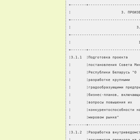
+-------+-----------------------
¦                       3. ПРОИЗ
+-------------------------------
¦                              3
+-------------------------------
¦                               
+-------+-----------------------
¦3.1.1  ¦Подготовка проекта     
¦       ¦постановления Совета Ми
¦       ¦Республики Беларусь "О 
¦       ¦разработке крупными    
¦       ¦градообразующими предпр
¦       ¦бизнес-планов, включающ
¦       ¦вопросы повышения их   
¦       ¦конкурентоспособности н
¦       ¦мировом рынке"         
+-------+-----------------------
¦3.1.2  ¦Разработка внутриведомс
¦       ¦документов перехода на 