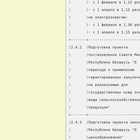
¦       ¦- с 1 февраля в 1,15 ра
¦       ¦- с 1 апреля в 1,15 раз
¦       ¦на электроэнергию:     
¦       ¦- с 1 февраля в 1,36 ра
¦       ¦- с 1 апреля в 1,15 раз
+-------+-----------------------
¦2.4.2  ¦Подготовка проекта     
¦       ¦постановления Совета Ми
¦       ¦Республики Беларусь "О 
¦       ¦переходе к применению  
¦       ¦гарантированных закупоч
¦       ¦на реализуемые для     
¦       ¦государственных нужд ос
¦       ¦виды сельскохозяйственн
¦       ¦продукции"             
+-------+-----------------------
¦2.4.3  ¦Подготовка проекта зако
¦       ¦Республики Беларусь "О 
¦       ¦ценообразовании"       