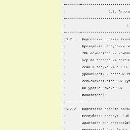
+-------+-----------------------
¦                     3.2. Агроп
+-------------------------------
¦                              I
+-------+-----------------------
¦3.2.1  ¦Подготовка проекта Указ
¦       ¦Президента Республики Б
¦       ¦"Об осуществлении компл
¦       ¦мер по проведению весен
¦       ¦сева и получению в 1997
¦       ¦урожайности и валовых с
¦       ¦сельскохозяйственных ку
¦       ¦на уровне намеченных   
¦       ¦показателей"           
+-------+-----------------------
¦3.2.2  ¦Подготовка проекта зако
¦       ¦Республики Беларусь "Об
¦       ¦адаптации сельскохозяйс
¦       ¦предприятий Республики 