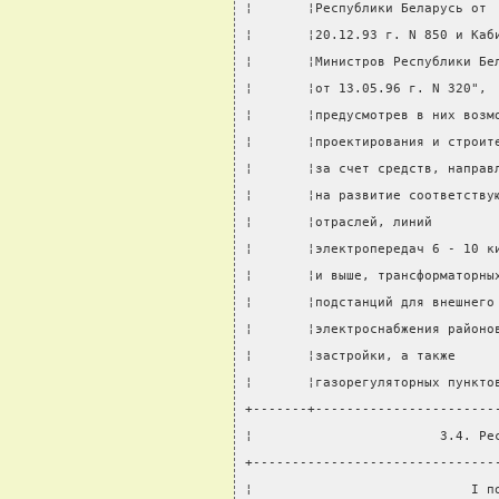
¦       ¦Республики Беларусь от 
¦       ¦20.12.93 г. N 850 и Каб
¦       ¦Министров Республики Бе
¦       ¦от 13.05.96 г. N 320", 
¦       ¦предусмотрев в них возм
¦       ¦проектирования и строит
¦       ¦за счет средств, направ
¦       ¦на развитие соответству
¦       ¦отраслей, линий        
¦       ¦электропередач 6 - 10 к
¦       ¦и выше, трансформаторны
¦       ¦подстанций для внешнего
¦       ¦электроснабжения районо
¦       ¦застройки, а также     
¦       ¦газорегуляторных пункто
+-------+-----------------------
¦                        3.4. Ре
+-------------------------------
¦                            I п