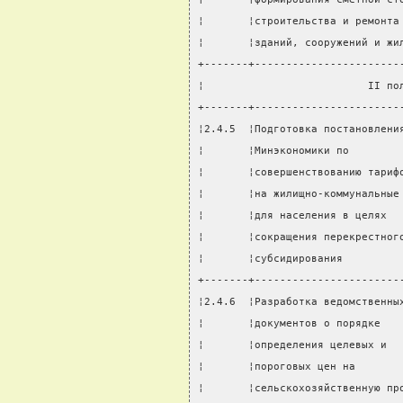
¦       ¦строительства и ремонта
¦       ¦зданий, сооружений и жи
+-------+-----------------------
¦                          II по
+-------+-----------------------
¦2.4.5  ¦Подготовка постановлени
¦       ¦Минэкономики по        
¦       ¦совершенствованию тариф
¦       ¦на жилищно-коммунальные
¦       ¦для населения в целях  
¦       ¦сокращения перекрестног
¦       ¦субсидирования         
+-------+-----------------------
¦2.4.6  ¦Разработка ведомственны
¦       ¦документов о порядке   
¦       ¦определения целевых и  
¦       ¦пороговых цен на       
¦       ¦сельскохозяйственную пр