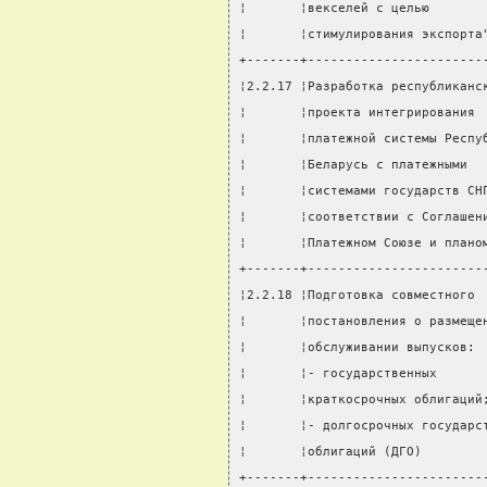
¦       ¦векселей с целью       
¦       ¦стимулирования экспорта
+-------+-----------------------
¦2.2.17 ¦Разработка республиканс
¦       ¦проекта интегрирования 
¦       ¦платежной системы Респу
¦       ¦Беларусь с платежными  
¦       ¦системами государств СН
¦       ¦соответствии с Соглашен
¦       ¦Платежном Союзе и плано
+-------+-----------------------
¦2.2.18 ¦Подготовка совместного 
¦       ¦постановления о размеще
¦       ¦обслуживании выпусков: 
¦       ¦- государственных      
¦       ¦краткосрочных облигаций
¦       ¦- долгосрочных государс
¦       ¦облигаций (ДГО)        
+-------+-----------------------