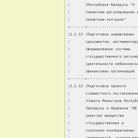
¦       ¦Республики Беларусь "О 
¦       ¦валютном регулировании 
¦       ¦валютном контроле"     
+-------+-----------------------
¦2.2.12 ¦Подготовка нормативных 
¦       ¦документов, регламентир
¦       ¦формирование системы   
¦       ¦государственного регули
¦       ¦деятельности небанковск
¦       ¦финансовых организаций 
+-------+-----------------------
¦2.2.13 ¦Подготовка проекта     
¦       ¦совместного постановлен
¦       ¦Совета Министров Респуб
¦       ¦Беларусь и Нацбанка "Об
¦       ¦реестре имущества      
¦       ¦государственных и      
¦       ¦колхозно-кооперативных 
¦       ¦предприятий, которое мо