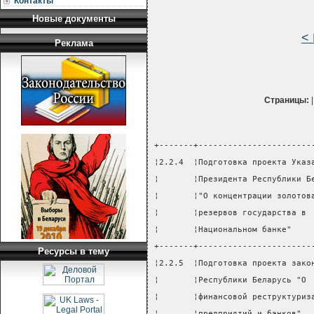
Контакты
Новые документы
<
Реклама
Страницы:
+-------+-----------------------
¦2.2.4  ¦Подготовка проекта Указ
¦       ¦Президента Республики Б
¦       ¦"О концентрации золотов
¦       ¦резервов государства в 
¦       ¦Национальном банке"    
+-------+-----------------------
Ресурсы в тему
¦2.2.5  ¦Подготовка проекта зако
¦       ¦Республики Беларусь "О 
¦       ¦финансовой реструктуриз
¦       ¦предприятий и банков"  