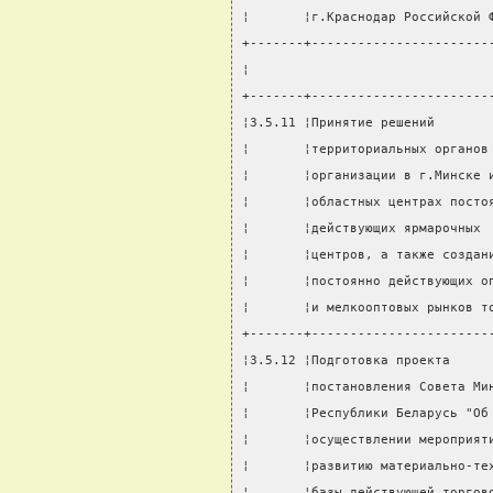
¦       ¦г.Краснодар Российской 
+-------+-----------------------
¦                               
+-------+-----------------------
¦3.5.11 ¦Принятие решений       
¦       ¦территориальных органов
¦       ¦организации в г.Минске 
¦       ¦областных центрах посто
¦       ¦действующих ярмарочных 
¦       ¦центров, а также создан
¦       ¦постоянно действующих о
¦       ¦и мелкооптовых рынков т
+-------+-----------------------
¦3.5.12 ¦Подготовка проекта     
¦       ¦постановления Совета Ми
¦       ¦Республики Беларусь "Об
¦       ¦осуществлении мероприят
¦       ¦развитию материально-те
¦       ¦базы действующей торгов