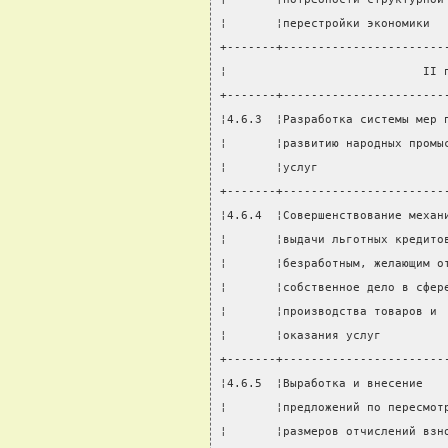
¦       ¦перестройки экономики  
+-------+-----------------------
¦                            II 
+-------+-----------------------
¦4.6.3  ¦Разработка системы мер 
¦       ¦развитию народных промы
¦       ¦услуг                  
+-------+-----------------------
¦4.6.4  ¦Совершенствование механ
¦       ¦выдачи льготных кредито
¦       ¦безработным, желающим о
¦       ¦собственное дело в сфер
¦       ¦производства товаров и 
¦       ¦оказания услуг         
+-------+-----------------------
¦4.6.5  ¦Выработка и внесение   
¦       ¦предложений по пересмот
¦       ¦размеров отчислений взн