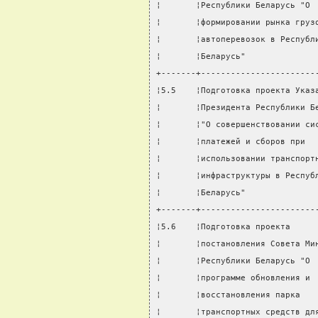
¦       ¦Республики Беларусь "О 
¦       ¦формировании рынка груз
¦       ¦автоперевозок в Республ
¦       ¦Беларусь"              
+-------+-----------------------
¦5.5    ¦Подготовка проекта Указ
¦       ¦Президента Республики Б
¦       ¦"О совершенствовании си
¦       ¦платежей и сборов при  
¦       ¦использовании транспорт
¦       ¦инфраструктуры в Респуб
¦       ¦Беларусь"              
+-------+-----------------------
¦5.6    ¦Подготовка проекта     
¦       ¦постановления Совета Ми
¦       ¦Республики Беларусь "О 
¦       ¦программе обновления и 
¦       ¦восстановления парка   
¦       ¦транспортных средств дл