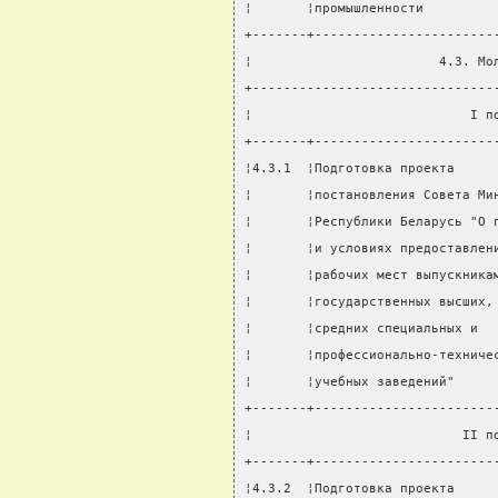
¦       ¦промышленности         
+-------+-----------------------
¦                        4.3. Мо
+-------------------------------
¦                            I п
+-------+-----------------------
¦4.3.1  ¦Подготовка проекта     
¦       ¦постановления Совета Ми
¦       ¦Республики Беларусь "О 
¦       ¦и условиях предоставлен
¦       ¦рабочих мест выпускника
¦       ¦государственных высших,
¦       ¦средних специальных и  
¦       ¦профессионально-техниче
¦       ¦учебных заведений"     
+-------+-----------------------
¦                           II п
+-------+-----------------------
¦4.3.2  ¦Подготовка проекта     