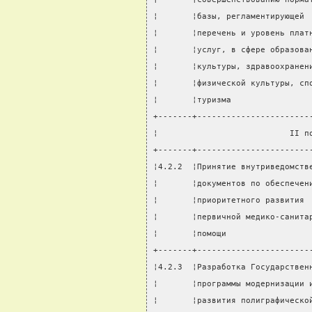
¦       ¦базы, регламентирующей 
¦       ¦перечень и уровень плат
¦       ¦услуг, в сфере образова
¦       ¦культуры, здравоохранен
¦       ¦физической культуры, сп
¦       ¦туризма                
+-------+-----------------------
¦                           II п
+-------+-----------------------
¦4.2.2  ¦Принятие внутриведомств
¦       ¦документов по обеспечен
¦       ¦приоритетного развития 
¦       ¦первичной медико-санита
¦       ¦помощи                 
+-------+-----------------------
¦4.2.3  ¦Разработка Государствен
¦       ¦программы модернизации 
¦       ¦развития полиграфическо