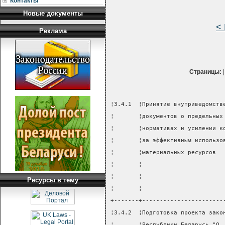
Контакты
Новые документы
<
Реклама
Страницы:
¦3.4.1  ¦Принятие внутриведомств
¦       ¦документов о предельных
¦       ¦нормативах и усилении к
¦       ¦за эффективным использо
¦       ¦материальных ресурсов  
¦       ¦                       
¦       ¦                       
Ресурсы в тему
¦       ¦                       
+-------+-----------------------
¦3.4.2  ¦Подготовка проекта зако
¦       ¦Республики Беларусь "О 