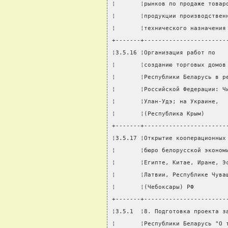
¦       ¦рынков по продаже товар
¦       ¦продукции производствен
¦       ¦технического назначения
+-------+-----------------------
¦3.5.16 ¦Организация работ по   
¦       ¦созданию торговых домов
¦       ¦Республики Беларусь в р
¦       ¦Российской Федерации: Ч
¦       ¦Улан-Удэ; на Украине,  
¦       ¦(Республика Крым)      
+-------+-----------------------
¦3.5.17 ¦Открытие кооперационных
¦       ¦бюро белорусской эконом
¦       ¦Египте, Китае, Иране, Э
¦       ¦Латвии, Республике Чува
¦       ¦(Чебоксары) РФ         
+-------+-----------------------
¦3.5.1  ¦8. Подготовка проекта з
¦       ¦Республики Беларусь "О 