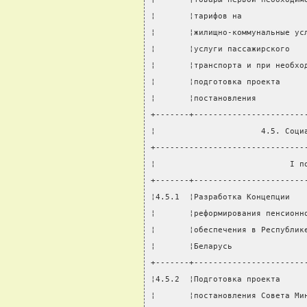
¦       ¦тарифов на             
¦       ¦жилищно-коммунальные ус
¦       ¦услуги пассажирского   
¦       ¦транспорта и при необхо
¦       ¦подготовка проекта     
¦       ¦постановления          
+-------+-----------------------
¦                      4.5. Соци
+-------------------------------
¦                            I п
+-------+-----------------------
¦4.5.1  ¦Разработка Концепции   
¦       ¦реформирования пенсионн
¦       ¦обеспечения в Республик
¦       ¦Беларусь               
+-------+-----------------------
¦4.5.2  ¦Подготовка проекта     
¦       ¦постановления Совета Ми