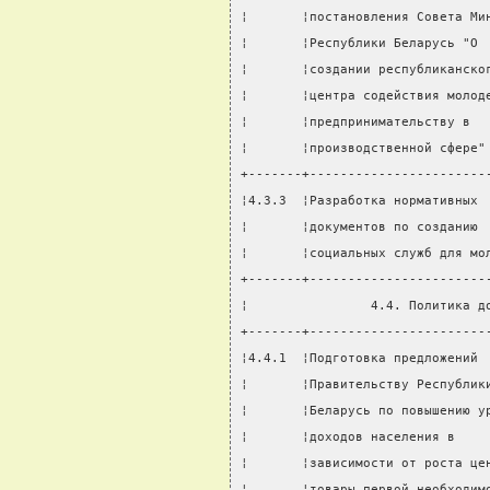
¦       ¦постановления Совета Ми
¦       ¦Республики Беларусь "О 
¦       ¦создании республиканско
¦       ¦центра содействия молод
¦       ¦предпринимательству в  
¦       ¦производственной сфере"
+-------+-----------------------
¦4.3.3  ¦Разработка нормативных 
¦       ¦документов по созданию 
¦       ¦социальных служб для мо
+-------+-----------------------
¦                4.4. Политика д
+-------+-----------------------
¦4.4.1  ¦Подготовка предложений 
¦       ¦Правительству Республик
¦       ¦Беларусь по повышению у
¦       ¦доходов населения в    
¦       ¦зависимости от роста це
¦       ¦товары первой необходим