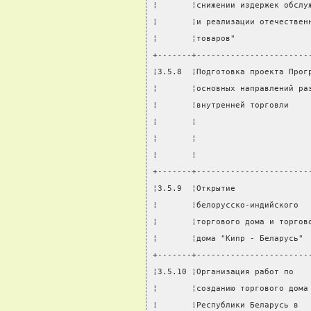
¦       ¦снижении издержек обслу
¦       ¦и реализации отечествен
¦       ¦товаров"               
+-------+-----------------------
¦3.5.8  ¦Подготовка проекта Прог
¦       ¦основных направлений ра
¦       ¦внутренней торговли    
¦       ¦                       
¦       ¦                       
¦       ¦                       
+-------+-----------------------
¦3.5.9  ¦Открытие               
¦       ¦белорусско-индийского  
¦       ¦торгового дома и торгов
¦       ¦дома "Кипр - Беларусь" 
+-------+-----------------------
¦3.5.10 ¦Организация работ по   
¦       ¦созданию торгового дома
¦       ¦Республики Беларусь в  