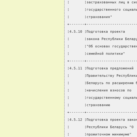
¦       ¦застрахованных лиц в си
¦       ¦государственного социал
¦       ¦страхования"           
+-------+-----------------------
¦4.5.10 ¦Подготовка проекта     
¦       ¦закона Республики Белар
¦       ¦"Об основах государстве
¦       ¦семейной политики"     
+-------+-----------------------
¦4.5.11 ¦Подготовка предложений 
¦       ¦Правительству Республик
¦       ¦Беларусь по расширению 
¦       ¦начисления взносов по  
¦       ¦государственному социал
¦       ¦страхованию            
+-------+-----------------------
¦4.5.12 ¦Подготовка проекта зако
¦       ¦Республики Беларусь "О 
¦       ¦прожиточном минимуме"  