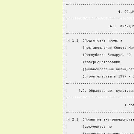
+-------+-----------------------
¦                        4. СОЦИ
+-------------------------------
¦                    4.1. Жилищн
+-------+-----------------------
¦4.1.1  ¦Подготовка проекта     
¦       ¦постановления Совета Ми
¦       ¦Республики Беларусь "О 
¦       ¦совершенствовании      
¦       ¦финансирования жилищног
¦       ¦строительства в 1997 - 
+-------+-----------------------
¦     4.2. Образование, культура
+-------------------------------
¦                           I по
+-------+-----------------------
¦4.2.1  ¦Принятие внутриведомств
¦       ¦документов по          
¦       ¦совершенствованию норма