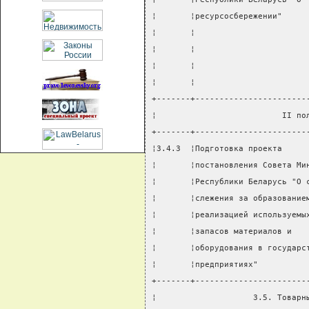
¦       ¦ресурсосбережении"     
¦       ¦                       
¦       ¦                       
¦       ¦                       
¦       ¦                       
+-------+-----------------------
¦                          II по
+-------+-----------------------
¦3.4.3  ¦Подготовка проекта     
¦       ¦постановления Совета Ми
¦       ¦Республики Беларусь "О 
¦       ¦слежения за образование
¦       ¦реализацией используемы
¦       ¦запасов материалов и   
¦       ¦оборудования в государс
¦       ¦предприятиях"          
+-------+-----------------------
¦                    3.5. Товарн