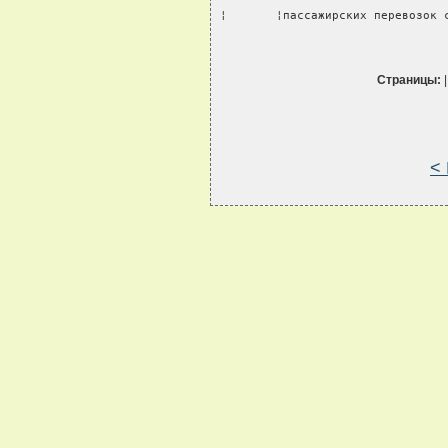
¦       ¦пассажирских перевозок 
Страницы:
<