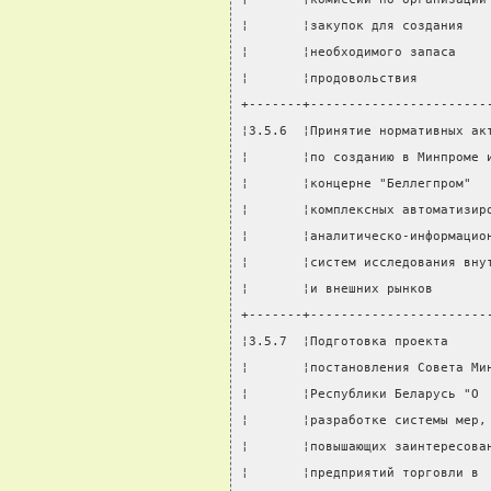
¦       ¦закупок для создания   
¦       ¦необходимого запаса    
¦       ¦продовольствия         
+-------+-----------------------
¦3.5.6  ¦Принятие нормативных ак
¦       ¦по созданию в Минпроме 
¦       ¦концерне "Беллегпром"  
¦       ¦комплексных автоматизир
¦       ¦аналитическо-информацио
¦       ¦систем исследования вну
¦       ¦и внешних рынков       
+-------+-----------------------
¦3.5.7  ¦Подготовка проекта     
¦       ¦постановления Совета Ми
¦       ¦Республики Беларусь "О 
¦       ¦разработке системы мер,
¦       ¦повышающих заинтересова
¦       ¦предприятий торговли в 