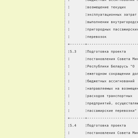
¦       ¦возмещение текущих     
¦       ¦эксплуатационных затрат
¦       ¦выполнении внутригородс
¦       ¦пригородных пассажирски
¦       ¦перевозок              
+-------+-----------------------
¦5.3    ¦Подготовка проекта     
¦       ¦постановления Совета Ми
¦       ¦Республики Беларусь "О 
¦       ¦ежегодном сокращении до
¦       ¦бюджетных ассигнований 
¦       ¦направляемых на возмеще
¦       ¦расходов транспортных  
¦       ¦предприятий, осуществля
¦       ¦пассажирские перевозки"
+-------+-----------------------
¦5.4    ¦Подготовка проекта     
¦       ¦постановления Совета Ми