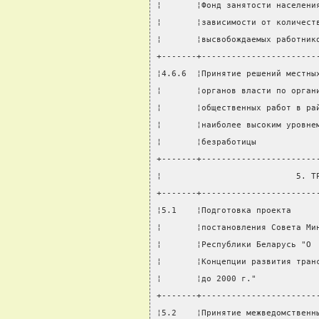
¦       ¦Фонд занятости населени
¦       ¦зависимости от количест
¦       ¦высвобождаемых работник
+-------+-----------------------
¦4.6.6  ¦Принятие решений местны
¦       ¦органов власти по орган
¦       ¦общественных работ в ра
¦       ¦наиболее высоким уровне
¦       ¦безработицы            
+-------+-----------------------
¦                           5. Т
+-------+-----------------------
¦5.1    ¦Подготовка проекта     
¦       ¦постановления Совета Ми
¦       ¦Республики Беларусь "О 
¦       ¦Концепции развития тран
¦       ¦до 2000 г."            
+-------+-----------------------
¦5.2    ¦Принятие межведомственн