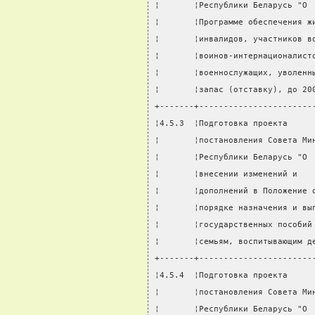
¦       ¦Республики Беларусь "О 
¦       ¦Программе обеспечения ж
¦       ¦инвалидов, участников в
¦       ¦воинов-интернационалист
¦       ¦военнослужащих, уволенн
¦       ¦запас (отставку), до 20
+-------+-----------------------
¦4.5.3  ¦Подготовка проекта     
¦       ¦постановления Совета Ми
¦       ¦Республики Беларусь "О 
¦       ¦внесении изменений и   
¦       ¦дополнений в Положение 
¦       ¦порядке назначения и вы
¦       ¦государственных пособий
¦       ¦семьям, воспитывающим д
+-------+-----------------------
¦4.5.4  ¦Подготовка проекта     
¦       ¦постановления Совета Ми
¦       ¦Республики Беларусь "О 