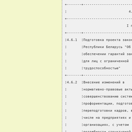
+-------+-----------------------
¦                              4
+-------------------------------
¦                             I 
+-------+-----------------------
¦4.6.1  ¦Подготовка проекта зако
¦       ¦Республики Беларусь "Об
¦       ¦обеспечении гарантий за
¦       ¦для лиц с ограниченной 
¦       ¦трудоспособностью"     
+-------+-----------------------
¦4.6.2  ¦Внесение изменений в   
¦       ¦нормативно-правовые акт
¦       ¦совершенствованию систе
¦       ¦профориентации, подгото
¦       ¦переподготовки кадров, 
¦       ¦числе на предприятиях и
¦       ¦организациях, с учетом 
¦       ¦потребности структурной