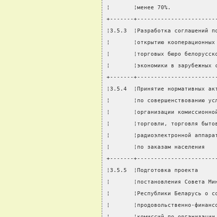
¦       ¦менее 70%.             
+-------+-----------------------
¦3.5.3  ¦Разработка соглашений п
¦       ¦открытию кооперационных
¦       ¦торговых бюро белорусск
¦       ¦экономики в зарубежных 
+-------+-----------------------
¦3.5.4  ¦Принятие нормативных ак
¦       ¦по совершенствованию ус
¦       ¦организации комиссионно
¦       ¦торговли, торговля быто
¦       ¦радиоэлектронной аппара
¦       ¦по заказам населения   
+-------+-----------------------
¦3.5.5  ¦Подготовка проекта     
¦       ¦постановления Совета Ми
¦       ¦Республики Беларусь о с
¦       ¦продовольственно-финанс
¦       ¦комиссий по организации