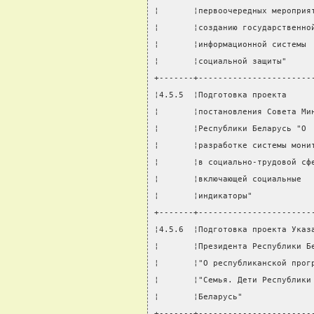
¦       ¦первоочередных мероприя
¦       ¦созданию государственно
¦       ¦информационной системы 
¦       ¦социальной защиты"     
+-------+-----------------------
¦4.5.5  ¦Подготовка проекта     
¦       ¦постановления Совета Ми
¦       ¦Республики Беларусь "О 
¦       ¦разработке системы мони
¦       ¦в социально-трудовой сф
¦       ¦включающей социальные  
¦       ¦индикаторы"            
+-------+-----------------------
¦4.5.6  ¦Подготовка проекта Указ
¦       ¦Президента Республики Б
¦       ¦"О республиканской прог
¦       ¦"Семья. Дети Республики
¦       ¦Беларусь"              
+-------+-----------------------