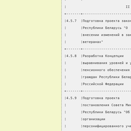
¦                             II
+-------+-----------------------
¦4.5.7  ¦Подготовка проекта зако
¦       ¦Республики Беларусь "О 
¦       ¦внесении изменений в за
¦       ¦ветеранах"             
+-------+-----------------------
¦4.5.8  ¦Разработка Концепции   
¦       ¦выравнивания уровней и 
¦       ¦пенсионного обеспечения
¦       ¦граждан Республики Бела
¦       ¦Российской Федерации   
+-------+-----------------------
¦4.5.9  ¦Подготовка проекта     
¦       ¦постановления Совета Ми
¦       ¦Республики Беларусь "Об
¦       ¦организации            
¦       ¦персонифицированного уч