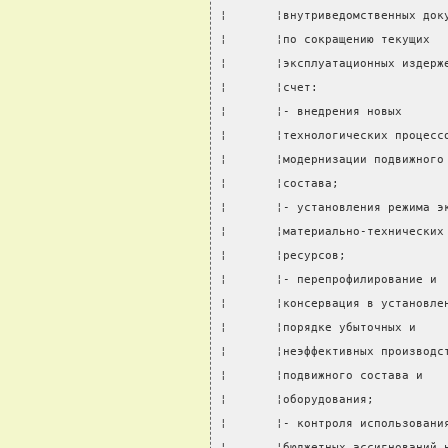
¦       ¦внутриведомственных док
¦       ¦по сокращению текущих  
¦       ¦эксплуатационных издерж
¦       ¦счет:                  
¦       ¦- внедрения новых      
¦       ¦технологических процесс
¦       ¦модернизации подвижного
¦       ¦состава;               
¦       ¦- установления режима э
¦       ¦материально-технических
¦       ¦ресурсов;              
¦       ¦- перепрофилирование и 
¦       ¦консервация в установле
¦       ¦порядке убыточных и    
¦       ¦неэффективных производс
¦       ¦подвижного состава и   
¦       ¦оборудования;          
¦       ¦- контроля использовани
¦       ¦бюджетных ассигнований 