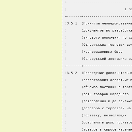
+-------------------------------
¦                            I п
+-------+-----------------------
¦3.5.1  ¦Принятие межведомственн
¦       ¦документов по разработк
¦       ¦типового положения по с
¦       ¦белорусских торговых до
¦       ¦кооперационных бюро    
¦       ¦белорусской экономики з
+-------+-----------------------
¦3.5.2  ¦Проведение дополнительн
¦       ¦согласования ассортимен
¦       ¦объемов поставки в торг
¦       ¦сеть товаров народного 
¦       ¦потребления и до заключ
¦       ¦договора с торговлей на
¦       ¦поставку, позволяющих  
¦       ¦обеспечить долю произво
¦       ¦товаров в спросе населе