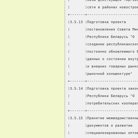
¦       ¦сети в районах новостро
+-------+-----------------------
¦3.5.13 ¦Подготовка проекта     
¦       ¦постановления Совета Ми
¦       ¦Республики Беларусь "О 
¦       ¦создании республиканско
¦       ¦постоянно обновляемого 
¦       ¦данных о состоянии внут
¦       ¦и внешних товарных рынк
¦       ¦рыночной конъюнктуре"  
+-------+-----------------------
¦3.5.14 ¦Подготовка проекта зако
¦       ¦Республики Беларусь "О 
¦       ¦потребительских коопера
+-------+-----------------------
¦3.5.15 ¦Принятие межведомственн
¦       ¦документов о развитии  
¦       ¦специализированных опто