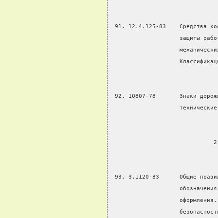
 91. 12.4.125-83    Средства ко
                    защиты рабо
                    механически
                    Классификац
 92. 10807-78       Знаки дорож
                    технические
                              2
 93. 3.1120-83      Общие прави
                    обозначения
                    оформления.
                    безопасност