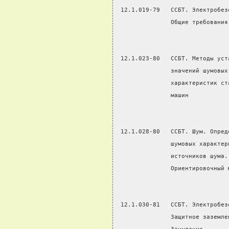
 12.1.019-79   ССБТ. Электробез
               Общие требования
 12.1.023-80   ССБТ. Методы уст
               значений шумовых
               характеристик ст
               машин
 12.1.028-80   ССБТ. Шум. Опред
               шумовых характер
               источников шума.
               Ориентировочный 
 12.1.030-81   ССБТ. Электробез
               Защитное заземле