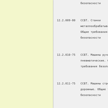
               безопасности
 12.2.009-80   ССБТ. Станки    
               металлообрабатыв
               Общие требования
               безопасности
 12.2.010-75   ССБТ. Машины руч
               пневматические. 
               требования безоп
 12.2.011-75   ССБТ. Машины стр
               дорожные. Общие 
               безопасности