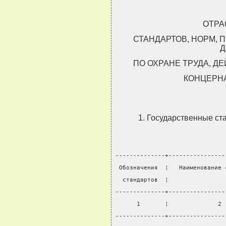
ОТРА
СТАНДАРТОВ, НОРМ, 
Д
ПО ОХРАНЕ ТРУДА, 
КОНЦЕРН
1. Государственные ст
--------------+----------------
 Обозначения  ¦   Наименование 
  стандартов  ¦                
--------------+----------------
      1       ¦              2 
--------------+----------------