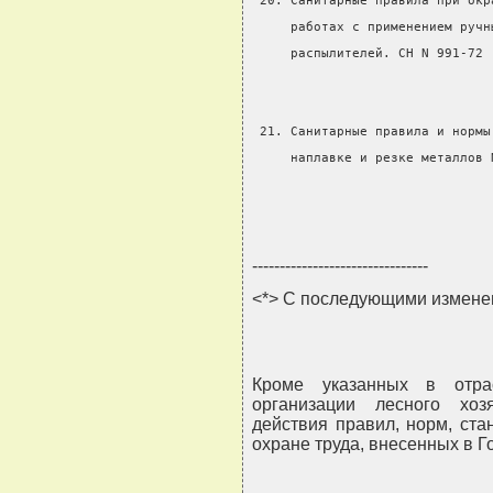
 20. Санитарные правила при окр
     работах с применением ручн
     распылителей. СН N 991-72
 21. Санитарные правила и нормы
     наплавке и резке металлов 
                               
--------------------------------
<*> С последующими измене
Кроме указанных в отра
организации лесного хоз
действия правил, норм, ста
охране труда, внесенных в Г