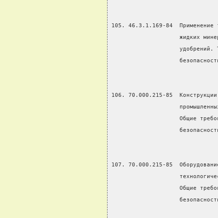
105. 46.3.1.169-84  Применение 
                    жидких мине
                    удобрений. 
                    безопасност
106. 70.000.215-85  Конструкции
                    промышленны
                    Общие требо
                    безопасност
107. 70.000.215-85  Оборудовани
                    технологиче
                    Общие требо
                    безопасност