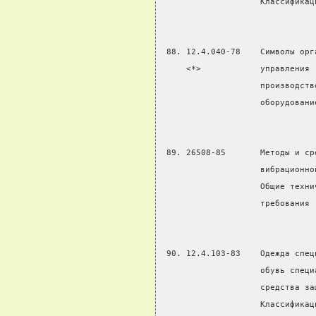
                    Классификац
 88. 12.4.040-78    Символы орг
     <*>            управления
                    производств
                    оборудовани
 89. 26508-85       Методы и ср
                    вибрационно
                    Общие техни
                    требования
 90. 12.4.103-83    Одежда спец
                    обувь специ
                    средства за
                    Классификац