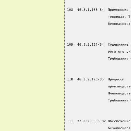
108. 46.3.1.168-84  Применение 
                    теплицах. Т
                    безопасност
109. 46.3.2.157-84  Содержание 
                    рогатого ск
                    Требования 
110. 46.3.2.193-85  Процессы   
                    производств
                    Пчеловодств
                    Требования 
111. 37.002.0936-82 Обеспечение
                    безопасност