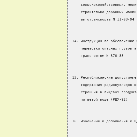
     сельскохозяйственных, мели
     строительно-дорожных машин
     автотранспорта N 11-08-94
 14. Инструкция по обеспечению 
     перевозки опасных грузов а
     транспортом N 370-88
 15. Республиканские допустимые
     содержания радионуклидов ц
     стронция в пищевых продукт
     питьевой воде (РДУ-92)
 16. Изменения и дополнения к Р
                               
                               