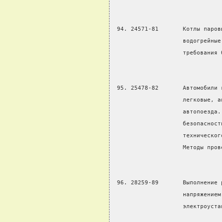
 94. 24571-81       Котлы паров
                    водогрейные
                    требования 
 95. 25478-82       Автомобили 
                    легковые, а
                    автопоезда.
                    безопасност
                    техническог
                    Методы пров
 96. 28259-89       Выполнение 
                    напряжением
                    электроуста