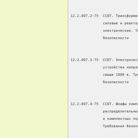
12.2.007.2-75  ССБТ. Трансформа
               силовые и реакто
               электрические. Т
               безопасности
12.2.007.3-75  ССБТ. Электричес
               устройства напря
               свыше 1000 в. Тр
               безопасности
12.2.007.4-75  ССБТ. Шкафы комп
               распределительны
               и комплектных по
               Требования безоп