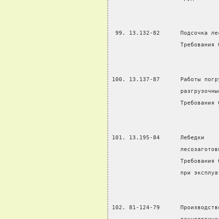
 99. 13.132-82      Подсочка ле
                    Требования 
100. 13.137-87      Работы погр
                    разгрузочны
                    Требования 
101. 13.195-84      Лебедки    
                    лесозаготов
                    Требования 
                    при эксплуа
102. 81-124-79      Производств