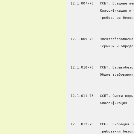
 12.1.007-76   ССБТ. Вредные ве
               Классификация и 
               требования безоп
 12.1.009-76   Электробезопасно
               Термины и опреде
 12.1.010-76   ССБТ. Взрывобезо
               Общие требования
 12.1.011-78   ССБТ. Смеси взры
               Классификация
 12.1.012-78   ССБТ. Вибрация. 
               требования безоп