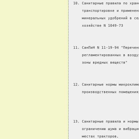
 10. Санитарные правила по хран
     транспортировке и применен
     минеральных удобрений в се
     хозяйстве N 1049-73
 11. СанПиН N 11-19-94 "Перечен
     регламентированных в возду
     зоны вредных веществ"     
 12. Санитарные нормы микроклим
     производственных помещения
                               
 13. Санитарные правила и нормы
     ограничению шума и вибраци
     местах тракторов,         