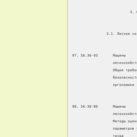
                            3. 
                 3.1. Лесное хо
 97. 56.36-93       Машины     
                    лесохозяйст
                    Общие требо
                    безопасност
                    эргономики
 98. 56-38-80       Машины     
                    лесохозяйст
                    Методы оцен
                    параметров 
                    труда