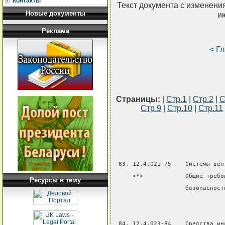
Контакты
Текст документа с изменени
Новые документы
и
Реклама
< Г
Страницы:
|
Стр.1
|
Стр.2
|
С
Стр.9
|
Стр.10
|
Стр.11
 83. 12.4.021-75    Системы вен
     <*>            Общие требо
Ресурсы в тему
                    безопасност
 84. 12.4.023-84    Средства ин