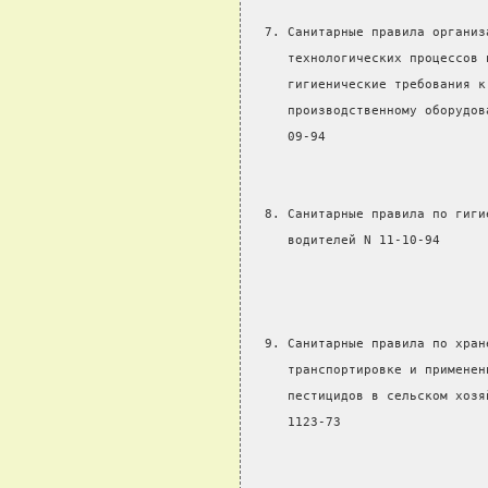
  7. Санитарные правила организ
     технологических процессов 
     гигиенические требования к
     производственному оборудов
     09-94
  8. Санитарные правила по гиги
     водителей N 11-10-94      
                               
  9. Санитарные правила по хран
     транспортировке и применен
     пестицидов в сельском хозя
     1123-73