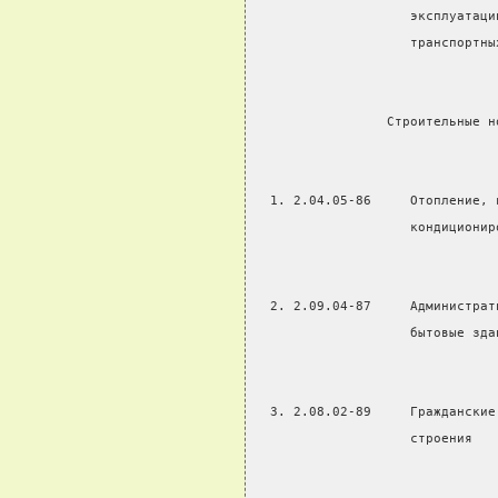
                    эксплуатаци
                    транспортны
                 Строительные н
  1. 2.04.05-86     Отопление, 
                    кондиционир
  2. 2.09.04-87     Администрат
                    бытовые зда
  3. 2.08.02-89     Гражданские
                    строения