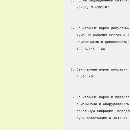
  3. Нормы радиационной безопас
     76/87) N 4392-87
  4. Санитарные нормы допустимы
     шума на рабочих местах N 3
     измерениями и дополнениями
     122-6/245-1-88
  5. Санитарные нормы вибрации 
     N 3044-84
  6. Санитарные нормы и правила
     с машинами и оборудованием
     локальную вибрацию, переда
     руки работающих N 3041-84