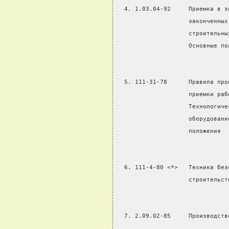
  4. 1.03.04-92     Приемка в э
                    законченных
                    строительны
                    Основные по
  5. 111-31-78      Правила про
                    приемки раб
                    Технологиче
                    оборудовани
                    положения
  6. 111-4-80 <*>   Техника без
                    строительст
  7. 2.09.02-85     Производств