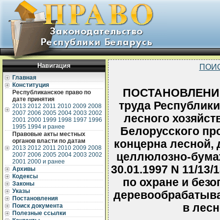
Навигация
ПОИ
Главная
Конституция
ПОСТАНОВЛЕНИЕ
Республиканское право по
дате принятия
труда Республики
2013
2012
2011
2010
2009
2008
2007
2006
2005
2004
2003
2002
лесного хозяйст
2001
2000
1999
1998
1997
1996
1995
1994 и ранее
Белорусского пр
Правовые акты местных
органов власти по датам
концерна лесной,
2013
2012
2011
2010
2009
2008
целлюлозно-бума
2007
2006
2005
2004
2003
2002
2001
2000 и ранее
30.01.1997 N 11/13
Архивы
Кодексы
по охране и безо
Законы
Указы
деревообрабатыв
Постановления
в лесн
Поиск документа
Полезные ссылки