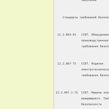
               Зануление
    Стандарты требований безопа
 12.2.003-91   ССБТ. Оборудован
               производственное
               требования безоп
 12.2.007-75   ССБТ. Изделия   
               электротехническ
               требования безоп
12.2.007.1-75  ССБТ. Машины эле
               вращающиеся. Тре
               безопасности