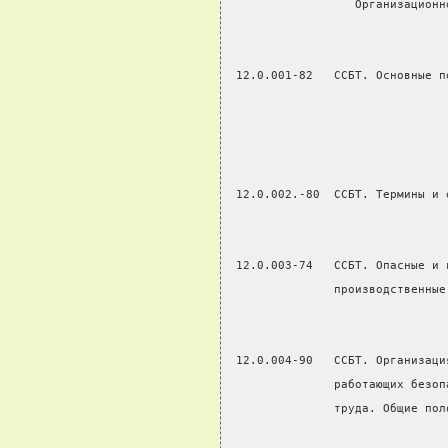
                  Организационн
 12.0.001-82   ССБТ. Основные п
                               
                               
 12.0.002.-80  ССБТ. Термины и 
 12.0.003-74   ССБТ. Опасные и 
               производственные
 12.0.004-90   ССБТ. Организаци
               работающих безоп
               труда. Общие пол