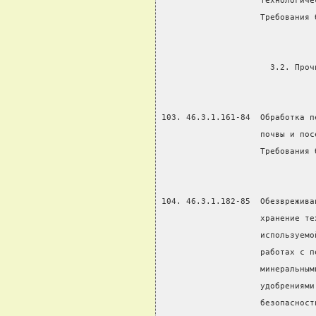
                    технологиче
                    Требования 
                      3.2. Проч
103. 46.3.1.161-84  Обработка п
                    почвы и пос
                    Требования 
104. 46.3.1.182-85  Обезврежива
                    хранение те
                    используемо
                    работах с п
                    минеральным
                    удобрениями
                    безопасност