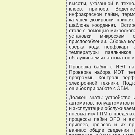
высоты, указанной в техно
клеев, припоев. Ведени
инфракрасной пайки, терм
катушек дозировки припоя
шаблона координат. Юстир
столе с помощью микроскоп
установки микросхем 
приспособлении. Сборка код
сверка кода перфокарт 
температуры паяльнико
обслуживаемых автоматов и 
Проверка бабин с ИЭТ на 
Проверка набора ИЭТ печа
программы. Контроль перфо
электронной техники. Под
ошибок при работе с ЭВМ.
Должен знать: устройство
автоматов, полуавтоматов и 
и эксплуатации обслуживаемо
пневматику ГПМ в пределах
процессы пайки ЭРЭ и авт
припоев, флюсов и их пр
ваннах; общие сведения п