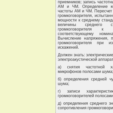
приемников; запись частотн
АМ и ЧМ. Определение ко
частоты АМ и ЧМ. Пересчет
громкоговорителя, испытан
мощности к среднему станд
величины среднего ст
громкоговорителя к 
соответствующему номин
Вычисление напряжения, п
громкоговорителя при и
искажений.
Должен знать: электрически
электроакустической аппарат
а) снятия частотной ха
микрофонов полосами шума
б) определения средней ч
шума;
г) записи характерист
громкоговорителей полосам
д) определения среднего з
сопротивления громкоговори