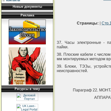
Контакты
Новые документы
Реклама
Страницы:
|
Стр.
37. Часы электронные - п
пайки.
38. Плоские кабели с числом 
мм монтируемых методом вре
39. Блоки, ТЭЗы, устройс
неисправностей.
Ресурсы в тему
Параграф 22. МО
АППАРА