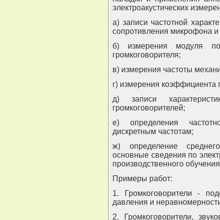
электроакустических измерен
а) записи частотной характ
сопротивления микрофона и 
б) измерения модуля пол
громкоговорителя;
в) измерения частоты механ
г) измерения коэффициента 
д) записи характерист
громкоговорителей;
е) определения частотн
дискретным частотам;
ж) определение среднего
основные сведения по элект
производственного обучения
Примеры работ:
1. Громкоговорители - под
давления и неравномерности
2. Громкоговорители, звук