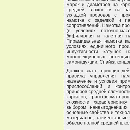
марок и диаметров на карк
средней сложности на на
укладкой проводов с про
намотке с заделкой и п
сопротивлений. Намотка про
(в условиях поточно-масс
бифилярная и галетная н
Пирамидальная намотка ка
условиях единичного прои
индуктивности катушек н
многосекционных потенци
самоиндукции. Спайка концо
Должен знать: принцип дей
правила управления нам
назначение и условия при
приспособлений и контро
приборов средней сложности
каркасов, трансформаторов
сложности; характеристику
выбором наивыгоднейших 
основные свойства и техно
материалов; элементарные 
объеме полной средней школ