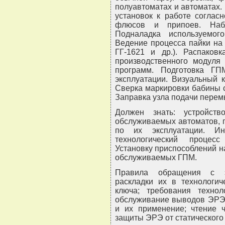
полуавтоматах и автоматах.
установок к работе соглас
флюсов и припоев. Набл
Подналадка используемог
Ведение процесса пайки на 
ГГ-1621 и др.). Распаков
производственного модуля
программ. Подготовка ГП
эксплуатации. Визуальный 
Сверка маркировки бабины с
Заправка узла подачи перем
Должен знать: устройст
обслуживаемых автоматов, п
по их эксплуатации. И
технологический процес
Установку приспособлений н
обслуживаемых ГПМ.
Правила обращения с э
раскладки их в технологич
ключа; требования техно
обслуживание выводов ЭРЭ;
и их применение; чтение 
защиты ЭРЭ от статического 