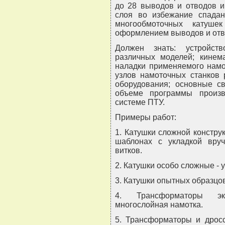
до 28 выводов и отводов и
слоя во избежание спадан
многообмоточных катуше
оформлением выводов и отво
Должен знать: устройст
различных моделей; кинема
наладки применяемого намо
узлов намоточных станков 
оборудования; основные св
объеме программы произв
системе ПТУ.
Примеры работ:
1. Катушки сложной констр
шаблонах с укладкой вруч
витков.
2. Катушки особо сложные - 
3. Катушки опытных образцов
4. Трансформаторы эк
многослойная намотка.
5. Трансформаторы и дросс