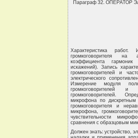
Параграф 32. ОПЕРАТОР
Характеристика работ. 
громкоговорителя на а
коэффициента гармоник
искажений). Запись характ
громкоговорителей и част
электрического сопротивле
Измерение модуля полно
громкоговорителей и 
громкоговорителей. Опр
микрофона по дискретным 
громкоговорителя и нерав
микрофона, громкоговорите
чувствительности микро
сравнения с образцовым ми
Должен знать: устройство, э
наладки и применения апп