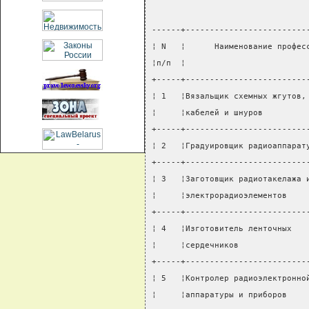
------+-------------------------
¦ N   ¦      Наименование профес
¦п/п  ¦                         
+-----+-------------------------
¦ 1   ¦Вязальщик схемных жгутов,
¦     ¦кабелей и шнуров         
+-----+-------------------------
¦ 2   ¦Градуировщик радиоаппарат
+-----+-------------------------
¦ 3   ¦Заготовщик радиотакелажа 
¦     ¦электрорадиоэлементов    
+-----+-------------------------
¦ 4   ¦Изготовитель ленточных   
¦     ¦сердечников              
+-----+-------------------------
¦ 5   ¦Контролер радиоэлектронно
¦     ¦аппаратуры и приборов    