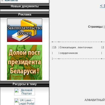
Контакты
< 
Новые документы
Реклама
Страницы:
+---+-------------------------+-
¦15 ¦Спекальщик ленточных     ¦2
¦   ¦сердечников              ¦ 
¦---+-------------------------+-
Ресурсы в тему
АЛФАВИТНЫЙ 