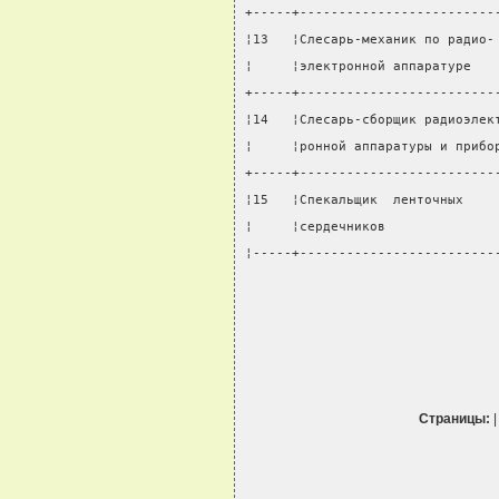
+-----+-------------------------
¦13   ¦Слесарь-механик по радио-
¦     ¦электронной аппаратуре   
+-----+-------------------------
¦14   ¦Слесарь-сборщик радиоэлек
¦     ¦ронной аппаратуры и прибо
+-----+-------------------------
¦15   ¦Спекальщик  ленточных    
¦     ¦сердечников              
¦-----+-------------------------
Страницы: