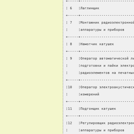
+-----+-------------------------
¦ 6   ¦Лаглинщик                
+-----+-------------------------
¦ 7   ¦Монтажник радиоэлектронно
¦     ¦аппаратуры и приборов    
+-----+-------------------------
¦ 8   ¦Намотчик катушек         
+-----+-------------------------
¦ 9   ¦Оператор автоматической л
¦     ¦подготовки и пайки электр
¦     ¦радиоэлементов на печатны
+-----+-------------------------
¦10   ¦Оператор электроакустичес
¦     ¦измерений                
+-----+-------------------------
¦11   ¦Подгонщик катушек        
+-----+-------------------------
¦12   ¦Регулировщик радиоэлектро
¦     ¦аппаратуры и приборов    