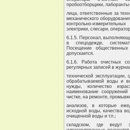
пробоотборщики, лаборанты-х
лица, ответственные за тех
механического оборудования
контрольно-измерительных
электрики, слесари, операто
6.1.5. Персонал, выполняющ
в спецодежде, системат
Посещение общественных
допускается.
6.1.6. Работа очистных с
регулярных записей в журна
технической эксплуатации, 
обрабатываемой воды и во
нужды, количество изра
наименование сооружений 
чистке, на ремонте, промывке
анализов, в которые еже
исходной воды, качества во
очищенной воды и т.п.;
складском, где ведут 
израсходованных реагентов