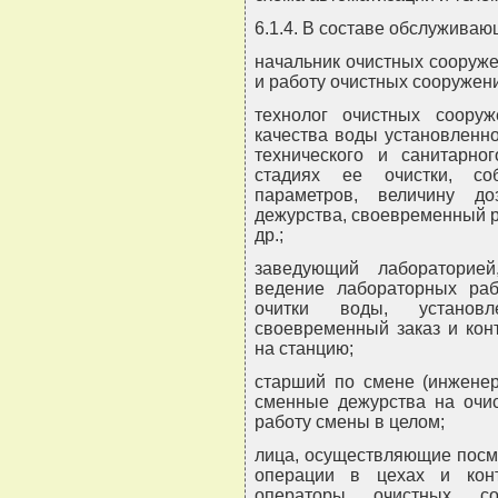
6.1.4. В составе обслужива
начальник очистных сооруже
и работу очистных сооружен
технолог очистных сооруж
качества воды установленн
технического и санитарн
стадиях ее очистки, со
параметров, величину до
дежурства, своевременный р
др.;
заведующий лабораторие
ведение лабораторных раб
очитки воды, установ
своевременный заказ и кон
на станцию;
старший по смене (инженер
сменные дежурства на очис
работу смены в целом;
лица, осуществляющие посм
операции в цехах и кон
операторы очистных соо