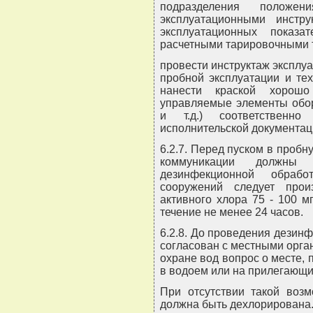
подразделения полож
эксплуатационными инстр
эксплуатационных показа
расчетными тарировочными 
провести инструктаж эксплуа
пробной эксплуатации и те
нанести краской хорош
управляемые элементы обор
и т.д.) соответственн
исполнительской документац
6.2.7. Перед пуском в проб
коммуникации должны
дезинфекционной обраб
сооружений следует прои
активного хлора 75 - 100 мг
течение не менее 24 часов.
6.2.8. До проведения дезин
согласован с местными орга
охране вод вопрос о месте,
в водоем или на прилегающи
При отсутствии такой воз
должна быть дехлорирована