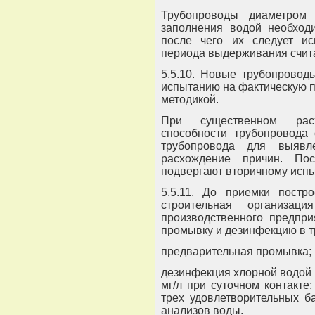
Трубопроводы диаметро
заполнения водой необходи
после чего их следует ис
периода выдерживания счита
5.5.10. Новые трубопрово
испытанию на фактическую п
методикой.
При существенном расх
способности трубопровода
трубопровода для выявл
расхождение причин. По
подвергают вторичному испы
5.5.11. До приемки постр
строительная организац
производственного предпри
промывку и дезинфекцию в т
предварительная промывка;
дезинфекция хлорной водой с
мг/л при суточном контакте
трех удовлетворительных б
анализов воды.