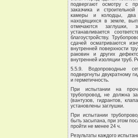
подвергают осмотру с пре
заказчика и строительной
камеры и колодцы, два 
находящихся в земле, вып
отмечаются заглушки, 
устанавливается соответ
благоустройству. Трубопр
сдачей осматриваются изн
внутренней поверхности тру
раковин и других дефекто
внутренней изоляции труб. 
5.5.9. Водопроводные с
подвергнуты двукратному г
и герметичность.
При испытании на проч
трубопровод, не должна за
(вантузов, гидрантов, клап
установлены заглушки.
При испытании трубопрово
быть засыпана, при этом по
пройти не менее 24 ч.
Результаты каждого испытан