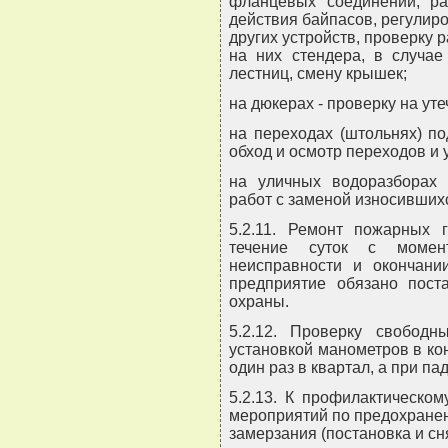
фланцевых соединений, ра
действия байпасов, регулиро
других устройств, проверку 
на них стендера, в случае
лестниц, смену крышек;
на дюкерах - проверку на уте
на переходах (штольнях) по
обход и осмотр переходов и 
на уличных водоразборах 
работ с заменой износивших
5.2.11. Ремонт пожарных 
течение суток с момен
неисправности и окончани
предприятие обязано пост
охраны.
5.2.12. Проверку свобод
установкой манометров в к
один раз в квартал, а при па
5.2.13. К профилактическо
мероприятий по предохранен
замерзания (постановка и сня