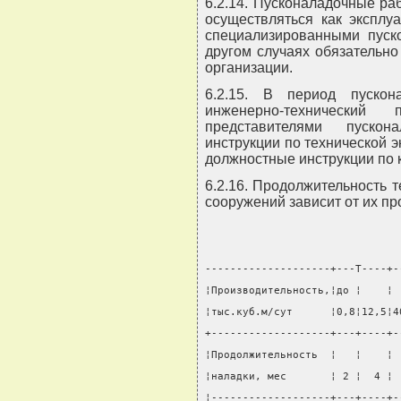
6.2.14. Пусконаладочные ра
осуществляться как эксплу
специализированными пуск
другом случаях обязательно
организации.
6.2.15. В период пуско
инженерно-технически
представителями пускон
инструкции по технической 
должностные инструкции по 
6.2.16. Продолжительность 
сооружений зависит от их пр
--------------------+---T----+-
¦Производительность,¦до ¦    ¦ 
¦тыс.куб.м/сут      ¦0,8¦12,5¦4
+-------------------+---+----+-
¦Продолжительность  ¦   ¦    ¦ 
¦наладки, мес       ¦ 2 ¦  4 ¦ 
¦-------------------+---+----+-