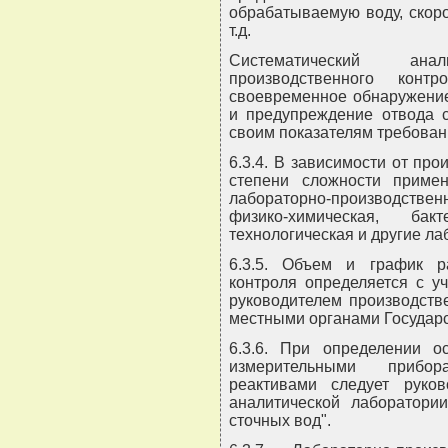
обрабатываемую воду, скор
т.д.
Систематический ана
производственного кон
своевременное обнаружение
и предупреждение отвода 
своим показателям требован
6.3.4. В зависимости от пр
степени сложности приме
лабораторно-производств
физико-химическая, бакте
технологическая и другие ла
6.3.5. Объем и график ра
контроля определяется с у
руководителем производств
местными органами Государс
6.3.6. При определении о
измерительными прибор
реактивами следует руков
аналитической лаборатори
сточных вод".