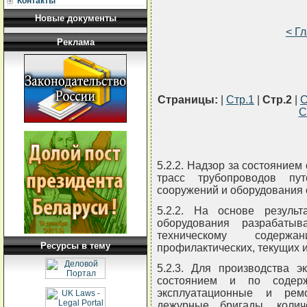
Контакты
Новые документы
< Г
Реклама
Страницы:
|
Стр.1
|
Стр.2
|
С
С
5.2.2. Надзор за состоянием
трасс трубопроводов пу
сооружений и оборудования 
5.2.2. На основе резуль
оборудования разрабаты
техническому содер
Ресурсы в тему
профилактических, текущих 
5.2.3. Для производства э
состоянием и по содер
эксплуатационные и ремо
дежурные бригады, коли