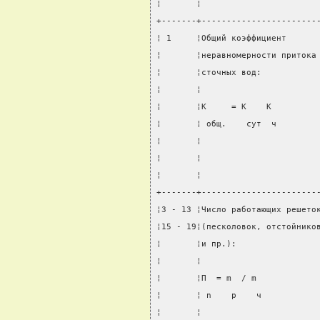
¦       ¦                       
+-------+-----------------------
¦ 1     ¦Общий коэффициент      
¦       ¦неравномерности притока
¦       ¦сточных вод:           
¦       ¦                       
¦       ¦K     = K    K         
¦       ¦ общ.    сут  ч        
¦       ¦                       
¦       ¦                       
¦       ¦                       
+-------+-----------------------
¦3 - 13 ¦Число работающих решето
¦15 - 19¦(песколовок, отстойнико
¦       ¦и пр.):                
¦       ¦                       
¦       ¦П  = m  / m            
¦       ¦ n    p    ч           
¦       ¦                       