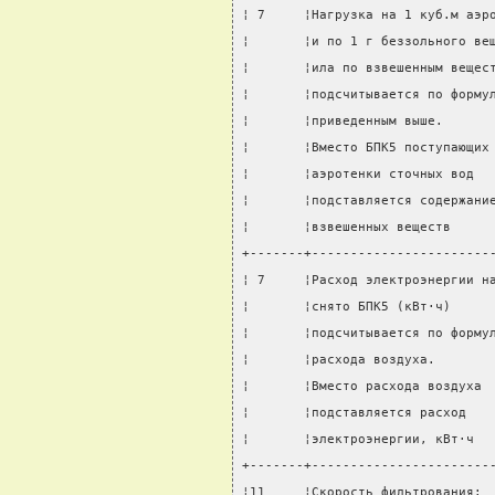
¦ 7     ¦Нагрузка на 1 куб.м аэр
¦       ¦и по 1 г беззольного ве
¦       ¦ила по взвешенным вещес
¦       ¦подсчитывается по форму
¦       ¦приведенным выше.      
¦       ¦Вместо БПК5 поступающих
¦       ¦аэротенки сточных вод  
¦       ¦подставляется содержани
¦       ¦взвешенных веществ     
+-------+-----------------------
¦ 7     ¦Расход электроэнергии н
¦       ¦снято БПК5 (кВт·ч)     
¦       ¦подсчитывается по форму
¦       ¦расхода воздуха.       
¦       ¦Вместо расхода воздуха 
¦       ¦подставляется расход   
¦       ¦электроэнергии, кВт·ч  
+-------+-----------------------
¦11     ¦Скорость фильтрования: 