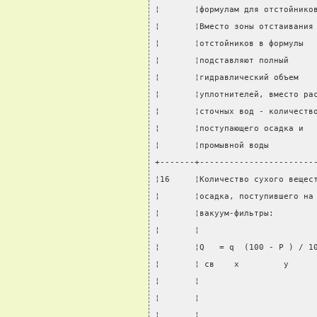
¦       ¦формулам для отстойнико
¦       ¦Вместо зоны отстаивания
¦       ¦отстойников в формулы  
¦       ¦подставляют полный     
¦       ¦гидравлический объем   
¦       ¦уплотнителей, вместо ра
¦       ¦сточных вод - количеств
¦       ¦поступающего осадка и  
¦       ¦промывной воды         
+-------+-----------------------
¦16     ¦Количество сухого вещес
¦       ¦осадка, поступившего на
¦       ¦вакуум-фильтры:        
¦       ¦                       
¦       ¦Q   = q  (100 - P ) / 1
¦       ¦ св    x         y     
¦       ¦                       
¦       ¦                       
¦       ¦                       