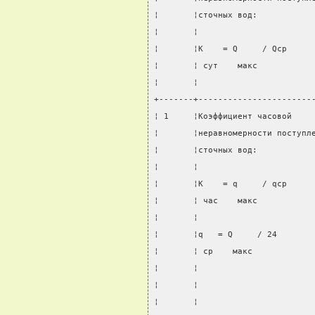
¦       ¦сточных вод:           
¦       ¦                       
¦       ¦K    = Q     / Qср     
¦       ¦ сут    макс           
¦       ¦                       
+-------+-----------------------
¦ 1     ¦Коэффициент часовой    
¦       ¦неравномерности поступл
¦       ¦сточных вод:           
¦       ¦                       
¦       ¦K    = q     / qср     
¦       ¦ час    макс           
¦       ¦                       
¦       ¦q   = Q     / 24       
¦       ¦ ср    макс            
¦       ¦                       
¦       ¦                       
¦       ¦                       