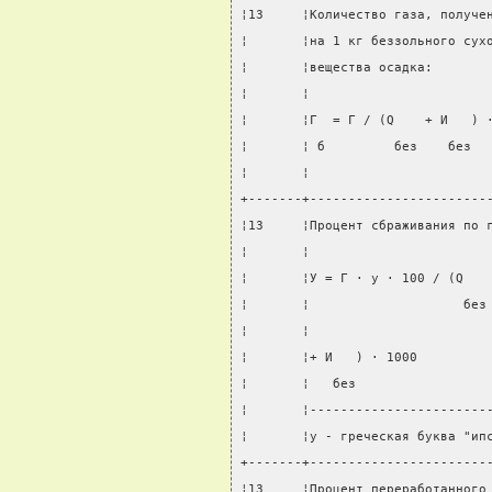
¦13     ¦Количество газа, получе
¦       ¦на 1 кг беззольного сух
¦       ¦вещества осадка:       
¦       ¦                       
¦       ¦Г  = Г / (Q    + И   ) 
¦       ¦ б         без    без  
¦       ¦                       
+-------+-----------------------
¦13     ¦Процент сбраживания по 
¦       ¦                       
¦       ¦У = Г · y · 100 / (Q   
¦       ¦                    без
¦       ¦                       
¦       ¦+ И   ) · 1000         
¦       ¦   без                 
¦       ¦-----------------------
¦       ¦y - греческая буква "ип
+-------+-----------------------
¦13     ¦Процент переработанного