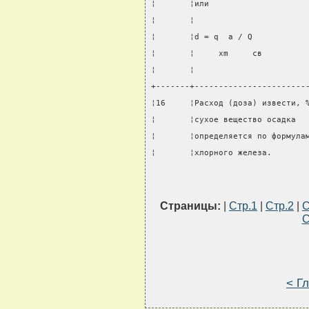
¦       ¦или                    
¦       ¦                       
¦       ¦d = q  a / Q           
¦       ¦     xm     св         
¦       ¦                       
+-------+-----------------------
¦16     ¦Расход (доза) извести, 
¦       ¦сухое вещество осадка  
¦       ¦определяется по формула
¦       ¦хлорного железа.       
Страницы:
|
Стр.1
|
Стр.2
|
С
С
< Г