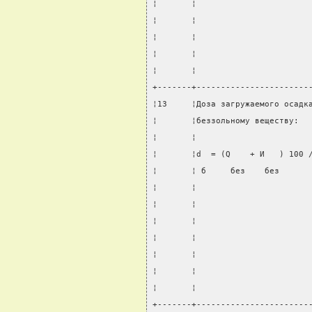
¦       ¦                       
¦       ¦                       
¦       ¦                       
¦       ¦                       
¦       ¦                       
+-------+-----------------------
¦13     ¦Доза загружаемого осадк
¦       ¦беззольному веществу:  
¦       ¦                       
¦       ¦d  = (Q    + И   ) 100 
¦       ¦ б     без    без      
¦       ¦                       
¦       ¦                       
¦       ¦                       
¦       ¦                       
¦       ¦                       
¦       ¦                       
¦       ¦                       
+-------+-----------------------