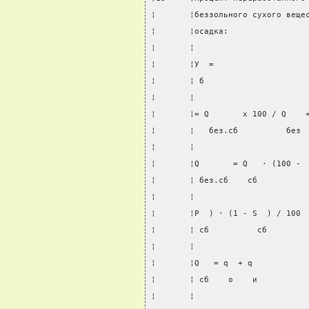
¦       ¦беззольного сухого веще
¦       ¦осадка:                
¦       ¦                       
¦       ¦У  =                   
¦       ¦ б                     
¦       ¦                       
¦       ¦= Q       x 100 / Q    
¦       ¦   без.сб          без 
¦       ¦                       
¦       ¦Q       = Q   · (100 - 
¦       ¦ без.сб    сб          
¦       ¦                       
¦       ¦P  ) · (1 - S  ) / 100 
¦       ¦ сб          сб        
¦       ¦                       
¦       ¦Q   = q  + q           
¦       ¦ сб    o    и          
¦       ¦                       