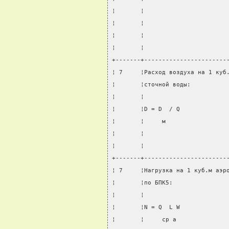
¦       ¦                       
¦       ¦                       
¦       ¦                       
¦       ¦                       
+-------+-----------------------
¦ 7     ¦Расход воздуха на 1 куб
¦       ¦сточной воды:          
¦       ¦                       
¦       ¦D = D  / Q             
¦       ¦     м                 
¦       ¦                       
¦       ¦                       
+-------+-----------------------
¦ 7     ¦Нагрузка на 1 куб.м аэр
¦       ¦по БПК5:               
¦       ¦                       
¦       ¦N = Q  L W             
¦       ¦     ср а              