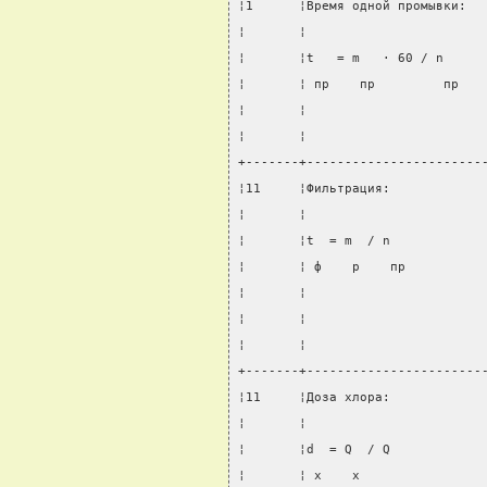
¦1      ¦Время одной промывки:  
¦       ¦                       
¦       ¦t   = m   · 60 / n     
¦       ¦ пр    пр         пр   
¦       ¦                       
¦       ¦                       
+-------+-----------------------
¦11     ¦Фильтрация:            
¦       ¦                       
¦       ¦t  = m  / n            
¦       ¦ ф    р    пр          
¦       ¦                       
¦       ¦                       
¦       ¦                       
+-------+-----------------------
¦11     ¦Доза хлора:            
¦       ¦                       
¦       ¦d  = Q  / Q            
¦       ¦ x    x                