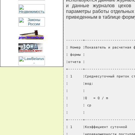
и данные журналов цехов (
параметры работы отдельных
приведенным в таблице форм
--------+-----------------------
¦ Номер ¦Показатель и расчетная 
¦ формы ¦                       
¦отчета ¦                       
+-------+-----------------------
¦ 1     ¦Среднесуточный приток с
¦       ¦вод:                   
¦       ¦                       
¦       ¦Q   = Q / m            
¦       ¦ ср                    
¦       ¦                       
+-------+-----------------------
¦ 1     ¦Коэффициент суточной   
¦       ¦неравномерности поступл