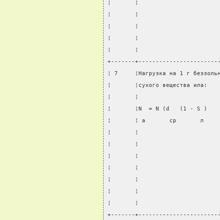
¦       ¦                       
¦       ¦                       
¦       ¦                       
¦       ¦                       
¦       ¦                       
+-------+-----------------------
¦ 7     ¦Нагрузка на 1 г беззоль
¦       ¦сухого вещества ила:   
¦       ¦                       
¦       ¦N  = N (d   (1 - S )   
¦       ¦ а       ср       л    
¦       ¦                       
¦       ¦                       
¦       ¦                       
¦       ¦                       
¦       ¦                       
¦       ¦                       
¦       ¦                       
+-------+-----------------------