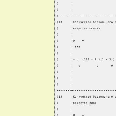
¦       ¦                       
¦       ¦                       
+-------+-----------------------
¦13     ¦Количество беззольного 
¦       ¦вещества осадка:       
¦       ¦                       
¦       ¦Q    =                 
¦       ¦ без                   
¦       ¦                       
¦       ¦= q  (100 - P )(1 - S )
¦       ¦   о         о       о 
¦       ¦                       
¦       ¦                       
¦       ¦                       
+-------+-----------------------
¦13     ¦Количество беззольного 
¦       ¦вещества ила:          
¦       ¦                       
¦       ¦И    =                 