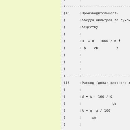
+-------+-----------------------
¦16     ¦Производительность     
¦       ¦вакуум-фильтров по сухо
¦       ¦веществу:              
¦       ¦                       
¦       ¦П  = Q   1000 / m f    
¦       ¦ ф    св         p     
¦       ¦                       
¦       ¦                       
¦       ¦                       
+-------+-----------------------
¦16     ¦Расход (доза) хлорного 
¦       ¦                       
¦       ¦d = A · 100 / Q        
¦       ¦               св      
¦       ¦A = q  a / 100         
¦       ¦     xm                
¦       ¦                       