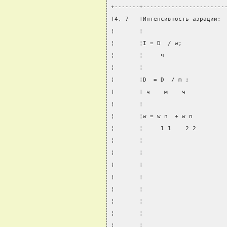
+-------+-----------------------
¦4, 7   ¦Интенсивность аэрации: 
¦       ¦                       
¦       ¦I = D  / w;            
¦       ¦     ч                 
¦       ¦                       
¦       ¦D  = D  / m ;          
¦       ¦ ч    м    ч           
¦       ¦                       
¦       ¦w = w n  + w n         
¦       ¦     1 1    2 2        
¦       ¦                       
¦       ¦                       
¦       ¦                       
¦       ¦                       
¦       ¦                       
¦       ¦                       
¦       ¦                       
¦       ¦                       