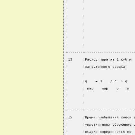
¦       ¦                       
¦       ¦                       
¦       ¦                       
¦       ¦                       
¦       ¦                       
¦       ¦                       
¦       ¦                       
+-------+-----------------------
¦13     ¦Расход пара на 1 куб.м 
¦       ¦загруженного осадка:   
¦       ¦                       
¦       ¦q    = Q    / q  + q   
¦       ¦ пар    пар    o    и  
¦       ¦                       
¦       ¦                       
+-------+-----------------------
¦15     ¦Время пребывания смеси 
¦       ¦уплотнителях сброженног
¦       ¦осадка определяется по 