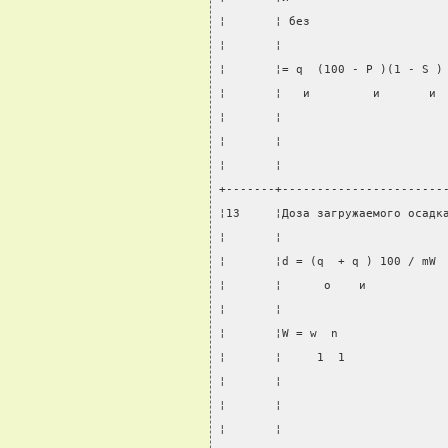
¦       ¦ без                   
¦       ¦                       
¦       ¦= q  (100 - P )(1 - S )
¦       ¦   и         и       и 
¦       ¦                       
¦       ¦                       
¦       ¦                       
+-------+-----------------------
¦13     ¦Доза загружаемого осадк
¦       ¦                       
¦       ¦d = (q  + q ) 100 / mW 
¦       ¦      o    и           
¦       ¦                       
¦       ¦W = w  n               
¦       ¦     1  1              
¦       ¦                       
¦       ¦                       
¦       ¦                       