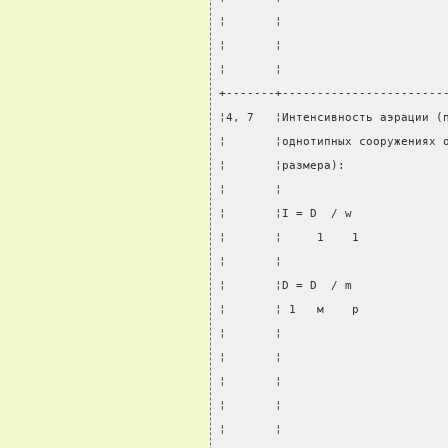
¦       ¦                       
¦       ¦                       
¦       ¦                       
+-------+-----------------------
¦4, 7   ¦Интенсивность аэрации (
¦       ¦однотипных сооружениях 
¦       ¦размера):              
¦       ¦                       
¦       ¦I = D  / w             
¦       ¦     1    1            
¦       ¦                       
¦       ¦D = D  / m             
¦       ¦ 1   м    р            
¦       ¦                       
¦       ¦                       
¦       ¦                       
¦       ¦                       
¦       ¦                       