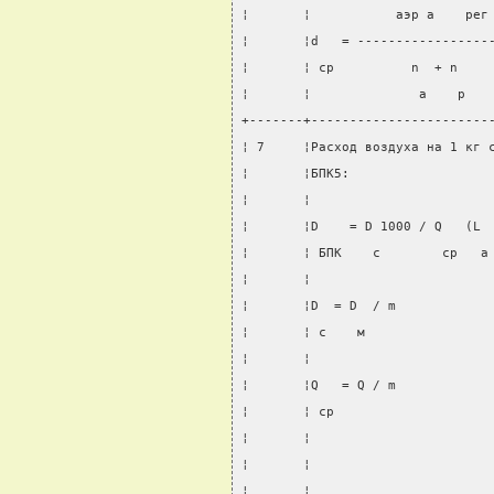
¦       ¦           аэр а    рег
¦       ¦d   = -----------------
¦       ¦ ср          n  + n    
¦       ¦              а    р   
+-------+-----------------------
¦ 7     ¦Расход воздуха на 1 кг 
¦       ¦БПК5:                  
¦       ¦                       
¦       ¦D    = D 1000 / Q   (L 
¦       ¦ БПК    с        ср   а
¦       ¦                       
¦       ¦D  = D  / m            
¦       ¦ с    м                
¦       ¦                       
¦       ¦Q   = Q / m            
¦       ¦ ср                    
¦       ¦                       
¦       ¦                       
¦       ¦                       