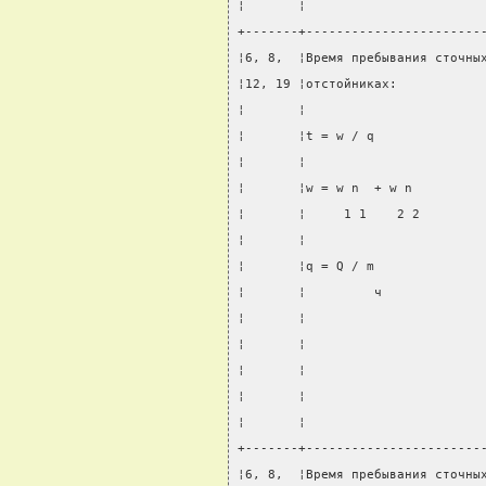
¦       ¦                       
+-------+-----------------------
¦6, 8,  ¦Время пребывания сточны
¦12, 19 ¦отстойниках:           
¦       ¦                       
¦       ¦t = w / q              
¦       ¦                       
¦       ¦w = w n  + w n         
¦       ¦     1 1    2 2        
¦       ¦                       
¦       ¦q = Q / m              
¦       ¦         ч             
¦       ¦                       
¦       ¦                       
¦       ¦                       
¦       ¦                       
¦       ¦                       
+-------+-----------------------
¦6, 8,  ¦Время пребывания сточны