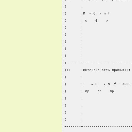
¦       ¦                       
¦       ¦И  = Q  / m f          
¦       ¦ ф    ф    p           
¦       ¦                       
¦       ¦                       
¦       ¦                       
¦       ¦                       
¦       ¦                       
+-------+-----------------------
¦11     ¦Интенсивность промывки:
¦       ¦                       
¦       ¦I   = Q   / m  f · 3600
¦       ¦ пр    пр    пр        
¦       ¦                       
¦       ¦                       
¦       ¦                       
¦       ¦                       
+-------+-----------------------