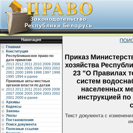
Навигация
ПОИС
Главная
Конституция
Приказ Министерст
Республиканское право по
дате принятия
хозяйства Республи
2013
2012
2011
2010
2009
2008
2007
2006
2005
2004
2003
2002
23 "О Правилах 
2001
2000
1999
1998
1997
1996
1995
1994 и ранее
систем водосна
Правовые акты местных
органов власти по датам
населенных ме
2013
2012
2011
2010
2009
2008
2007
2006
2005
2004
2003
2002
инструкцией по
2001
2000 и ранее
Архивы
Кодексы
Законы
Текст документа с изменени
Указы
Постановления
и
Поиск документа
Полезные ссылки