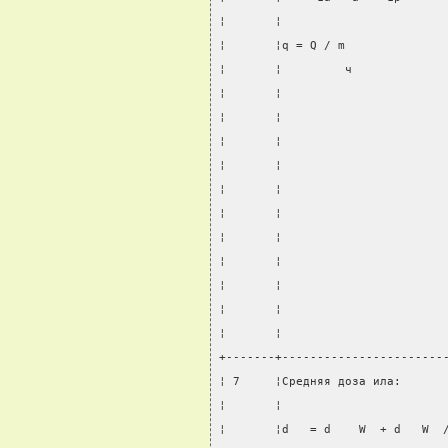
¦       ¦                       
¦       ¦q = Q / m              
¦       ¦         ч             
¦       ¦                       
¦       ¦                       
¦       ¦                       
¦       ¦                       
¦       ¦                       
¦       ¦                       
¦       ¦                       
¦       ¦                       
¦       ¦                       
¦       ¦                       
¦       ¦                       
+-------+-----------------------
¦ 7     ¦Средняя доза ила:      
¦       ¦                       
¦       ¦d   = d    W  + d   W  