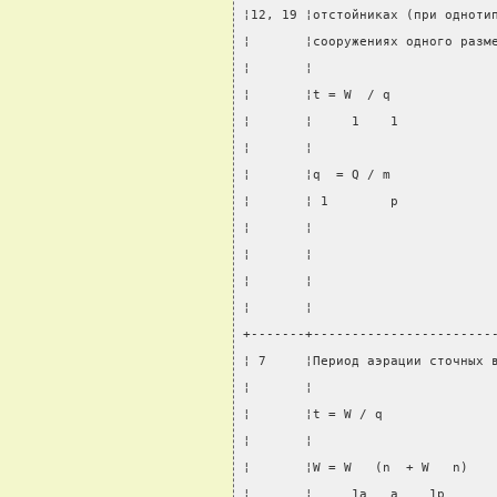
¦12, 19 ¦отстойниках (при одноти
¦       ¦сооружениях одного разм
¦       ¦                       
¦       ¦t = W  / q             
¦       ¦     1    1            
¦       ¦                       
¦       ¦q  = Q / m             
¦       ¦ 1        р            
¦       ¦                       
¦       ¦                       
¦       ¦                       
¦       ¦                       
+-------+-----------------------
¦ 7     ¦Период аэрации сточных 
¦       ¦                       
¦       ¦t = W / q              
¦       ¦                       
¦       ¦W = W   (n  + W   n)   
¦       ¦     1а   а    1р      