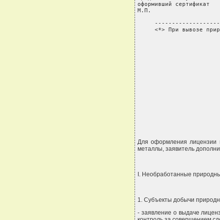
оформивший сертификат   
М.П.

     -------------------
     <*> При вывозе прир
Для оформления лицензии н
металлы, заявитель дополни
I. Необработанные природн
1. Субъекты добычи природн
- заявление о выдаче лицен
контроль за совершением сд