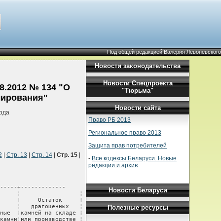
Под общей редакцией Валерия Левоневского
Новости законодательства
Новости Спецпроекта
8.2012 № 134 "О
"Тюрьма"
лирования"
Новости сайта
ода
Право РБ 2013
Региональное право 2013
Защита прав потребителей
2
|
Стр. 13
|
Стр. 14
|
Стр. 15
|
-
Все кодексы Беларуси. Новые
редакции и архив
-----+-------------

Новости Беларуси
     ¦                 ¦

     ¦     Остаток     ¦

     ¦   драгоценных   ¦

Полезные ресурсы
ные  ¦камней на складе ¦

камни¦или производстве ¦
