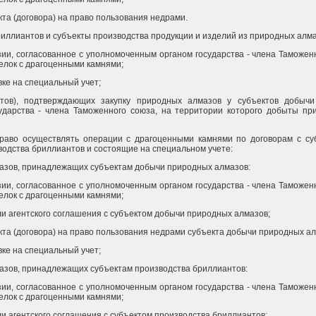
кта (договора) на право пользования недрами.
риллиантов и субъекты производства продукции и изделий из природных алма
зии, согласованное с уполномоченным органом государства - члена Таможе
елок с драгоценными камнями;
вке на специальный учет;
актов), подтверждающих закупку природных алмазов у субъектов добыч
ударства - члена Таможенного союза, на территории которого добыты пр
раво осуществлять операции с драгоценными камнями по договорам с с
водства бриллиантов и состоящие на специальном учете:
азов, принадлежащих субъектам добычи природных алмазов:
зии, согласованное с уполномоченным органом государства - члена Таможе
елок с драгоценными камнями;
ли агентского соглашения с субъектом добычи природных алмазов;
кта (договора) на право пользования недрами субъекта добычи природных ал
вке на специальный учет;
азов, принадлежащих субъектам производства бриллиантов:
зии, согласованное с уполномоченным органом государства - члена Таможе
елок с драгоценными камнями;
ли агентского соглашения с субъектом производства бриллиантов;