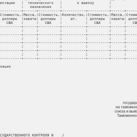
ектации   ¦  технического   ¦       к вывозу       ¦            
          ¦   назначения    ¦                      ¦            
----------+------+----------+-----------+----------+------+-----
Стоимость,¦Масса,¦Стоимость,¦Количество,¦Стоимость,¦Масса,¦Стоим
 доллары  ¦караты¦ доллары  ¦    шт.    ¦ доллары  ¦караты¦ долл
   США    ¦      ¦   США    ¦           ¦   США    ¦      ¦   СШ
----------+------+----------+-----------+----------+------+-----
          ¦      ¦          ¦           ¦          ¦      ¦     
----------+------+----------+-----------+----------+------+-----
          ¦      ¦          ¦           ¦          ¦      ¦     
----------+------+----------+-----------+----------+------+-----
          ¦      ¦          ¦           ¦          ¦      ¦     
----------+------+----------+-----------+----------+------+-----
          ¦      ¦          ¦           ¦          ¦      ¦     
----------+------+----------+-----------+----------+------+-----
зации

государ
на таможен
союза и выв
Таможенно
СУДАРСТВЕННОГО КОНТРОЛЯ N ___/___
