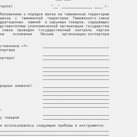
троля)                  "__" ______________ ____ г.

Положением о порядке ввоза на таможенную территорию

ывоза  с  таможенной  территории  Таможенного союза

драгоценных  камней  и сырьевых товаров, содержащих

дставителями уполномоченной организации государства

 союза  проведен  государственный  контроль  партии

на    основании    Письма    организации-экспортера

ственника <*>       _______________________________

портера

                    _______________________________

ортера)             _______________________________

                    _______________________________

                    _______________________________

                    _______________________________

                    _______________________________

родных алмазов)     _______________________________

                    _______________________________

                    _______________________________

                    _______________________________

                    _______________________________

                    _______________________________

:

                    _______________________________

у товаров           _______________________________

я использовались следующие приборы и инструменты:

___________________________________________________

___________________________________________________
