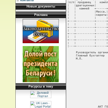
Контакты
¦п/п¦ продавец  ¦  компл
¦   ¦драгоценных¦       
Новые документы
¦   ¦  камней   +------+
¦   ¦           ¦Масса,¦
Реклама
¦   ¦           ¦караты¦
¦   ¦           ¦      ¦
+---+-----------+------+
¦   ¦           ¦      ¦
+---+-----------+------+
¦   ¦           ¦      ¦
+---+-----------+------+
¦   ¦           ¦      ¦
+---+-----------+------+
¦   ¦           ¦      ¦
¦---+-----------+------+
     Руководитель органи
     Главный бухгалтер

     М.П.
Ресурсы в тему
                  АКТ ГО