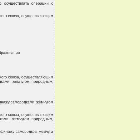
о осуществлять операции с
нного союза, осуществляющим
образования
нного союза, осуществляющим
ками, жемчугом природным,
инажу самородками, жемчугом
нного союза, осуществляющим
ками, жемчугом природным,
ффинажу самородков, жемчуга