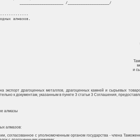
         ____________________ /___________________/

-------------

одных алмазов.
Там
м
и с
а экспорт драгоценных металлов, драгоценных камней и сырьевых товар
тельно к документам, указанным в пункте 3 статьи 3 Соглашения, предостав
ые алмазы
ых алмазов:
зии, согласованное с уполномоченным органом государства - члена Таможе
елок с драгоценными камнями;