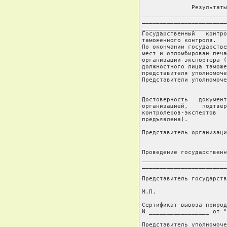
              Результаты
________________________
________________________
________________________
Государственный   контро
таможенного контроля.

По окончании государстве
мест и опломбирован печа
организации-экспортера (
должностного лица таможе
представителя уполномоче
Представители уполномоче
                        
                        
Достоверность   документ
организацией,    подтвер
контролеров-экспертов   
предъявлена).

Представитель организаци
                        
Проведение государственн
________________________
________________________
Представитель государств
М.П.

Сертификат вывоза природ
N _________________ от "
Представитель уполномоче