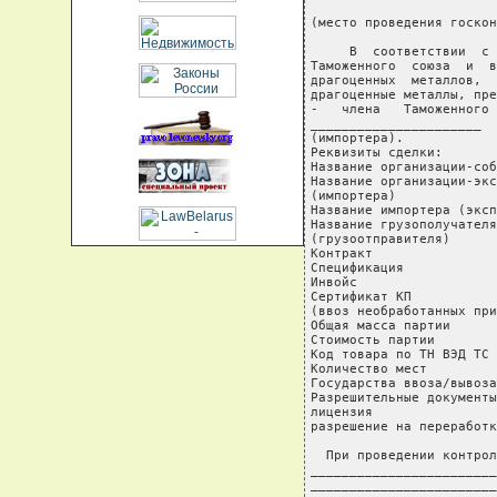
(место проведения госкон
     В  соответствии  с 
Таможенного  союза  и  в
драгоценных  металлов,  
драгоценные металлы, пре
-   члена   Таможенного 
______________________  
(импортера).

Реквизиты сделки:

Название организации-соб
Название организации-экс
(импортера)             
Название импортера (эксп
Название грузополучателя

(грузоотправителя)      
Контракт                
Спецификация            
Инвойс                  
Сертификат КП

(ввоз необработанных при
Общая масса партии      
Стоимость партии        
Код товара по ТН ВЭД ТС 
Количество мест         
Государства ввоза/вывоза
Разрешительные документы
лицензия                
разрешение на переработк
  При проведении контрол
________________________
________________________