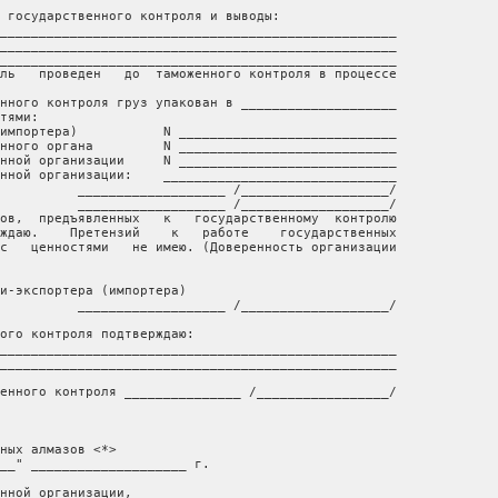
 государственного контроля и выводы:

___________________________________________________

___________________________________________________

___________________________________________________

ль   проведен   до  таможенного контроля в процессе

нного контроля груз упакован в ____________________

тями:

импортера)           N ____________________________

нного органа         N ____________________________

нной организации     N ____________________________

нной организации:    ______________________________

          ___________________ /___________________/

          ___________________ /___________________/

ов,  предъявленных   к   государственному  контролю

ждаю.    Претензий    к   работе    государственных

с   ценностями   не имею. (Доверенность организации

и-экспортера (импортера)

          ___________________ /___________________/

ого контроля подтверждаю:

___________________________________________________

___________________________________________________

енного контроля _______________ /_________________/

ных алмазов <*>

__" ____________________ г.

нной организации,
