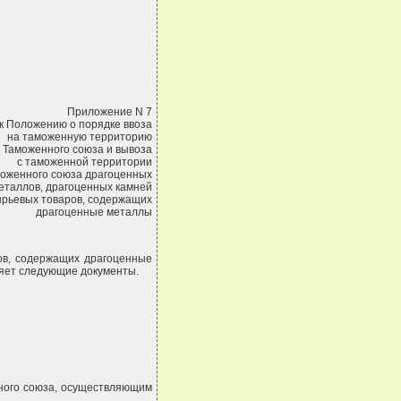
Приложение N 7
к Положению о порядке ввоза
на таможенную территорию
Таможенного союза и вывоза
с таможенной территории
оженного союза драгоценных
еталлов, драгоценных камней
ырьевых товаров, содержащих
драгоценные металлы
ов, содержащих драгоценные
ляет следующие документы.
нного союза, осуществляющим