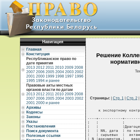
Навигация
Главная
Конституция
Решение Коллег
Республиканское право по
нормативн
дате принятия
2013
2012
2011
2010
2009
2008
Те
2007
2006
2005
2004
2003
2002
2001
2000
1999
1998
1997
1996
1995
1994 и ранее
Правовые акты местных
органов власти по датам
2013
2012
2011
2010
2009
2008
Страницы:
|
Стр. 1
|
Стр. 2
2007
2006
2005
2004
2003
2002
2001
2000 и ранее
Архивы
     к экспортному контр
Кодексы
Законы
----+-----------+-------
Указы
¦   ¦           ¦       
Постановления
¦   ¦           ¦Драгоце
Поиск документа
¦   ¦ NN, дата  ¦ по кон
¦   ¦ сырьевых  ¦  актам
Полезные ссылки
¦ N ¦документов,¦   ведо