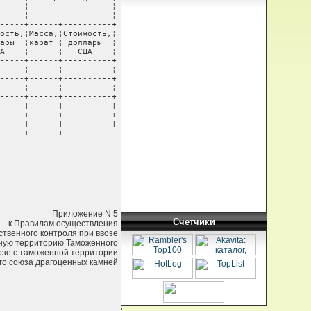
     ¦                 ¦

     ¦                 ¦

-----+------+----------+

ость,¦Масса,¦Стоимость,¦

ары  ¦карат ¦ доллары  ¦

А    ¦      ¦   США    ¦

-----+------+----------+

     ¦      ¦          ¦

-----+------+----------+

     ¦      ¦          ¦

-----+------+----------+

     ¦      ¦          ¦

-----+------+----------+

     ¦      ¦          ¦

-----+------+-----------

Приложение N 5
Счетчики
к Правилам осуществления
ственного контроля при ввозе
ную территорию Таможенного
озе с таможенной территории
го союза драгоценных камней