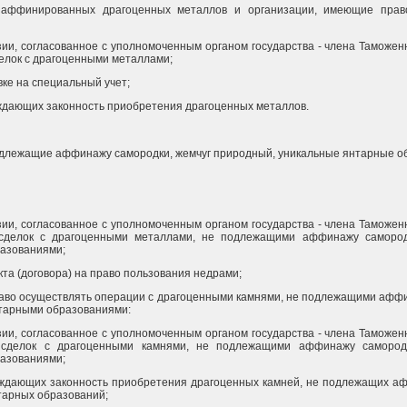
 аффинированных драгоценных металлов и организации, имеющие прав
зии, согласованное с уполномоченным органом государства - члена Таможе
елок с драгоценными металлами;
вке на специальный учет;
рждающих законность приобретения драгоценных металлов.
 подлежащие аффинажу самородки, жемчуг природный, уникальные янтарные 
зии, согласованное с уполномоченным органом государства - члена Таможе
сделок с драгоценными металлами, не подлежащими аффинажу самород
азованиями;
кта (договора) на право пользования недрами;
раво осуществлять операции с драгоценными камнями, не подлежащими афф
тарными образованиями:
зии, согласованное с уполномоченным органом государства - члена Таможе
 сделок с драгоценными камнями, не подлежащими аффинажу самород
азованиями;
ерждающих законность приобретения драгоценных камней, не подлежащих а
тарных образований;