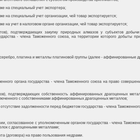
вке на специальный учет экспортера;
вке на специальный учет организации, чей товар экспортируется;
ке на учет в налоговом органе организации, чей товар экспортируется;
актов), подтверждающих закупку природных алмазов у субъектов добыч
ударства - члена Таможенного союза, на территории которого добыты пр
 серебро, платина и металлы платиновой группы (далее - аффинированные 
ченного органа государства - члена Таможенного союза на право соверше
ктов), подтверждающих собственность аффинированных драгоценных метал
аключенного с собственниками аффинированных драгоценных металлов;
 отсутствие задолженности перед бюджетом государства - члена Таможенного
зии, согласованное с уполномоченным органом государства - члена Таможе
елок с драгоценными металлами;
кта (договора) на право пользования недрами.