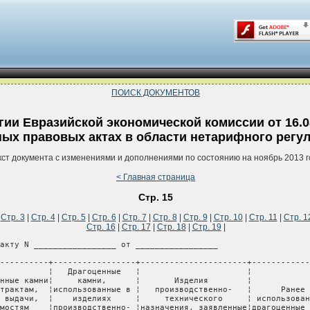
ПОИСК ДОКУМЕНТОВ
ии Евразийской экономической комиссии от 16.0
ых правовых актах в области нетарифного регу
кст документа с изменениями и дополнениями по состоянию на ноябрь 2013 г
< Главная страница
Стр. 15
|
Стр. 3
|
Стр. 4
|
Стр. 5
|
Стр. 6
|
Стр. 7
|
Стр. 8
|
Стр. 9
|
Стр. 10
|
Стр. 11
|
Стр. 1
Стр. 16
|
Стр. 17
|
Стр. 18
|
Стр. 19
|
акту N _________________ от _________________

----------+-----------------+----------------------+------------
          ¦   Драгоценные   ¦                      ¦            
нные камни¦     камни,      ¦       Изделия        ¦            
трактам,  ¦использованные в ¦   производственно-   ¦      Ранее 
 выдачи,  ¦    изделиях     ¦     технического     ¦ использован
мостям    ¦производственно- ¦назначения, заявленные¦драгоценные 