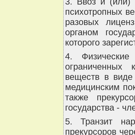
3. Ввоз и (или)
психотропных ве
разовых лицен
органом госуда
которого зарегис
4. Физические
ограниченных 
веществ в виде
медицинским пок
также прекурс
государства - ч
5. Транзит на
прекурсоров чер