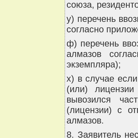
союза, резиденто
у) перечень вво
согласно прилож
ф) перечень вво
алмазов согла
экземпляра);
х) в случае есл
(или) лицензи
вывозился час
(лицензии) с о
алмазов.
8. Заявитель не