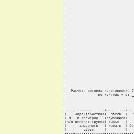
                                 
                                 
                                 
                                 
                                 
                                 
                                 
                                 
                                 
   Расчет прогноза изготовления б
                по контракту от _
                                 
----+--------------+---------+---
¦   ¦Характеристика¦  Масса  ¦  Р
¦ N ¦ и размерно-  ¦алмазного¦   
¦п/п¦весовая группа¦ сырья,  ¦   
¦   ¦  алмазного   ¦ караты  ¦ бр
¦   ¦    сырья     ¦         ¦   
+---+--------------+---------+---