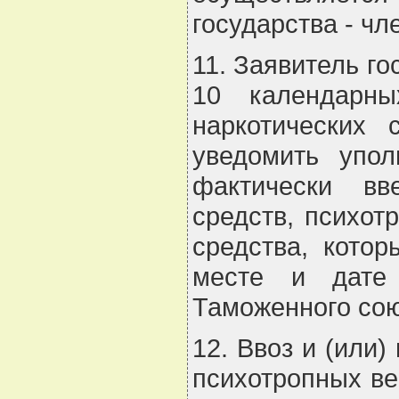
государства - ч
11. Заявитель го
10 календарн
наркотических 
уведомить упо
фактически вв
средств, психот
средства, котор
месте и дате
Таможенного сою
12. Ввоз и (или)
психотропных ве