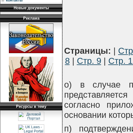
Контакты
Новые документы
Реклама
Страницы:
|
Стр
8
|
Стр. 9
|
Стр. 
о) в случае п
представляетс
согласно прил
Ресурсы в тему
основании котор
п) подтвержден