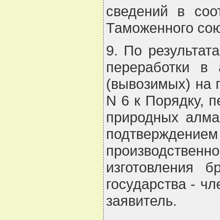
сведений в соо
Таможенного сою
9. По результат
переработки в 
(вывозимых) на 
N 6 к Порядку, 
природных алма
подтверждени
производстве
изготовления б
государства - ч
заявитель.