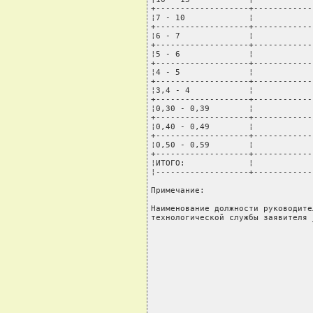
+-------------------+------------
¦7 - 10             ¦            
+-------------------+------------
¦6 - 7              ¦            
+-------------------+------------
¦5 - 6              ¦            
+-------------------+------------
¦4 - 5              ¦            
+-------------------+------------
¦3,4 - 4            ¦            
+-------------------+------------
¦0,30 - 0,39        ¦            
+-------------------+------------
¦0,40 - 0,49        ¦            
+-------------------+------------
¦0,50 - 0,59        ¦            
+-------------------+------------
¦ИТОГО:             ¦            
¦-------------------+------------
Примечание:

Наименование должности руководител
технологической службы заявителя 
                                 