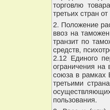
торговлю товар
третьих стран от
2. Положение ра
ввоз на таможен
транзит по тамо
средств, психот
2.12 Единого п
ограничения на 
союза в рамках 
третьими страна
осуществляющ
пользования.