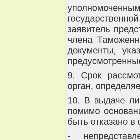
уполномоченн
государственной
заявитель предс
члена Таможенн
документы, ука
предусмотренные
9. Срок рассмо
орган, определя
10. В выдаче ли
помимо основани
быть отказано в 
- непредстав