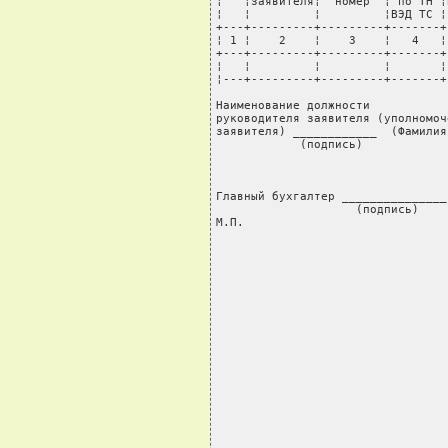
¦   ¦заявителя¦  номер  ¦ по ТН ¦
¦   ¦         ¦         ¦ВЭД ТС ¦
+---+---------+---------+-------+
¦ 1 ¦    2    ¦    3    ¦   4   ¦
+---+---------+---------+-------+
¦   ¦         ¦         ¦       ¦
¦---+---------+---------+-------+
Наименование должности           
руководителя заявителя (уполномоч
заявителя) ____________  (Фамилия
            (подпись)            
                                 
                                 
Главный бухгалтер _______________
                    (подпись)

М.П.