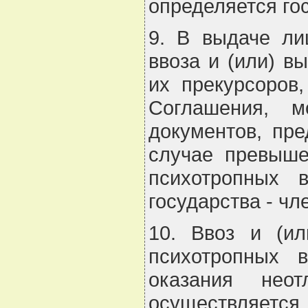
определяется го
9. В выдаче ли
ввоза и (или) в
их прекурсоров
Соглашения, м
документов, пр
случае превыше
психотропных 
государства - ч
10. Ввоз и (ил
психотропных 
оказания нео
осуществляется