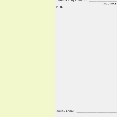
Главный бухгалтер _______________
                         (подпись)
М.П.
Заявитель: ______________________