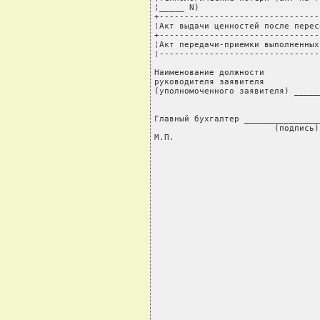
¦_____ N)                        
+--------------------------------
¦Акт выдачи ценностей после перес
+--------------------------------
¦Акт передачи-приемки выполненных
¦--------------------------------
Наименование должности

руководителя заявителя

(уполномоченного заявителя) _____
                                 
Главный бухгалтер _______________
                        (подпись)

М.П.