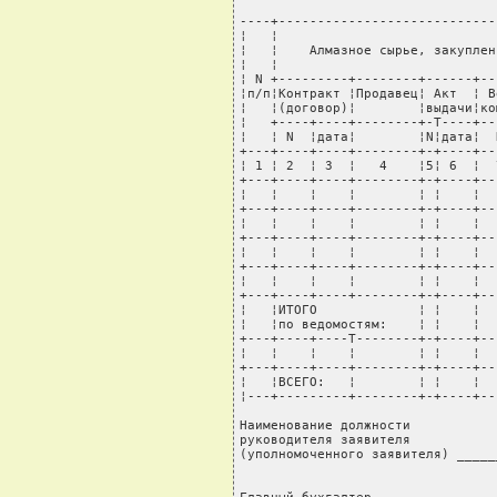
----+----------------------------
¦   ¦                            
¦   ¦    Алмазное сырье, закуплен
¦   ¦                            
¦ N +---------+--------+------+--
¦п/п¦Контракт ¦Продавец¦ Акт  ¦ В
¦   ¦(договор)¦        ¦выдачи¦ко
¦   +----+----+--------+-T----+--
¦   ¦ N  ¦дата¦        ¦N¦дата¦  
+---+----+----+--------+-+----+--
¦ 1 ¦ 2  ¦ 3  ¦   4    ¦5¦ 6  ¦  
+---+----+----+--------+-+----+--
¦   ¦    ¦    ¦        ¦ ¦    ¦  
+---+----+----+--------+-+----+--
¦   ¦    ¦    ¦        ¦ ¦    ¦  
+---+----+----+--------+-+----+--
¦   ¦    ¦    ¦        ¦ ¦    ¦  
+---+----+----+--------+-+----+--
¦   ¦    ¦    ¦        ¦ ¦    ¦  
+---+----+----+--------+-+----+--
¦   ¦ИТОГО             ¦ ¦    ¦  
¦   ¦по ведомостям:    ¦ ¦    ¦  
+---+----+----T--------+-+----+--
¦   ¦    ¦    ¦        ¦ ¦    ¦  
+---+----+----+--------+-+----+--
¦   ¦ВСЕГО:   ¦        ¦ ¦    ¦  
¦---+---------+--------+-+----+--
Наименование должности

руководителя заявителя

(уполномоченного заявителя) _____
                                 