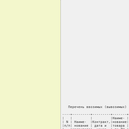
   Перечень ввозимых (вывозимых) 
----+---------+---------+-------+
¦   ¦         ¦         ¦Наиме- ¦
¦ N ¦ Наиме-  ¦Контракт,¦нование¦
¦п/п¦ нование ¦ дата и  ¦товара ¦