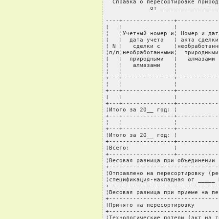
  Справка о пересортировке природ
             от _________________
----+---------------+------------
¦   ¦               ¦            
¦   ¦Учетный номер и¦ Номер и дат
¦   ¦  дата учета   ¦ акта сделки
¦ N ¦   сделки с    ¦необработанн
¦п/п¦необработанными¦  природными
¦   ¦  природными   ¦   алмазами 
¦   ¦   алмазами    ¦            
¦   ¦               ¦            
+---+---------------+------------
¦   ¦               ¦            
+---+---------------+------------
¦   ¦               ¦            
+---+---------------+------------
¦Итого за 20__ год: ¦            
+---+---------------+------------
¦   ¦               ¦            
+---+---------------+------------
¦Итого за 20__ год: ¦            
+-------------------+------------
¦Всего:             ¦            
+-------------------+------------
¦Весовая разница при объединении 
+--------------------------------
¦Отправлено на пересортировку (ре
¦спецификация-накладная от _____ 
+--------------------------------
¦Весовая разница при приеме на пе
+--------------------------------
¦Принято на пересортировку       
+--------------------------------
¦Технологические потери (акт на т