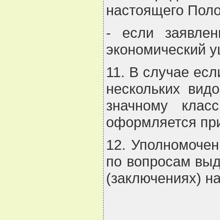
настоящего Пол
- если заявле
экономический у
11. В случае ес
нескольких вид
значному кла
оформляется пр
12. Уполномочен
по вопросам вы
(заключениях) н