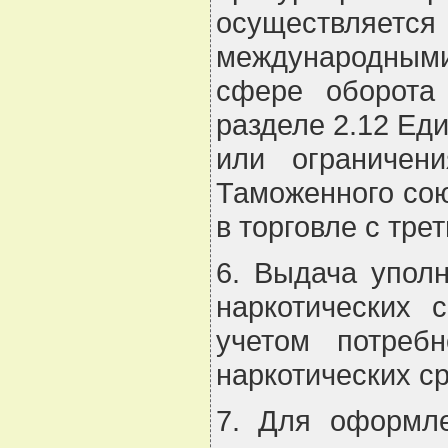
осуществляет
международными 
сфере оборота
разделе 2.12 Ед
или ограничен
Таможенного сою
в торговле с тре
6. Выдача упол
наркотических 
учетом потреб
наркотических с
7. Для оформле