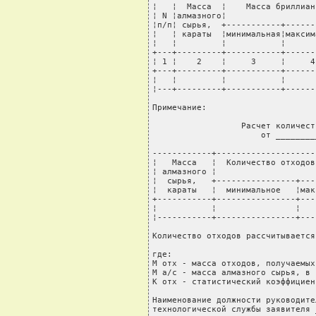
¦   ¦  Масса  ¦    Масса бриллиан
¦ N ¦алмазного¦                  
¦п/п¦ сырья,  +-----------+------
¦   ¦ караты  ¦минимальная¦максим
¦   ¦         ¦           ¦      
+---+---------+-----------+------
¦ 1 ¦    2    ¦     3     ¦     4
+---+---------+-----------+------
¦   ¦         ¦           ¦      
¦---+---------+-----------+------
Примечание:

                  Расчет количест
                      от ________
------------+--------------------
¦   Масса   ¦  Количество отходов
¦ алмазного ¦                    
¦  сырья,   +----------------+---
¦  караты   ¦  минимальное   ¦мак
+-----------+----------------+---
¦           ¦                ¦   
¦-----------+----------------+---
Количество отходов рассчитывается
где:

М отх - масса отходов, получаемых
М а/с - масса алмазного сырья, в 
К отх - статистический коэффициен
Наименование должности руководител
технологической службы заявителя 