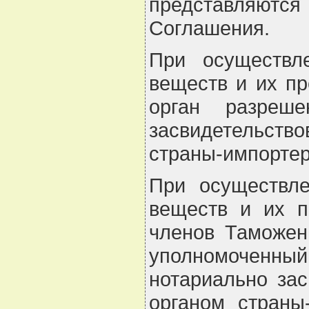
представляются
Соглашения.
При осуществле
веществ и их пр
орган разреш
засвидетельст
страны-импортер
При осуществле
веществ и их п
членов Таможен
уполномоченны
нотариально за
органом страны