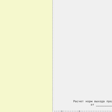
                                 
                                 
                                 
                                 
                                 
                                 
                                 
                                 
                                 
           Расчет норм выхода про
                     от _________
----+---------+------------------