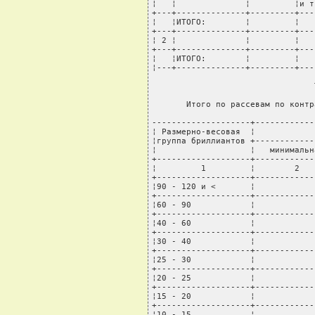
¦   ¦              ¦         ¦и т
+---+--------------+---------+---
¦   ¦ИТОГО:        ¦         ¦   
+---+--------------+---------+---
¦ 2 ¦              ¦         ¦   
+---+--------------+---------+---
¦   ¦ИТОГО:        ¦         ¦   
¦---+--------------+---------+---
                                 
       Итого по рассевам по контр
--------------------+------------
¦ Размерно-весовая  ¦            
¦группа бриллиантов +------------
¦                   ¦   минимальн
+-------------------+------------
¦         1         ¦        2   
+-------------------+------------
¦90 - 120 и <       ¦            
+-------------------+------------
¦60 - 90            ¦            
+-------------------+------------
¦40 - 60            ¦            
+-------------------+------------
¦30 - 40            ¦            
+-------------------+------------
¦25 - 30            ¦            
+-------------------+------------
¦20 - 25            ¦            
+-------------------+------------
¦15 - 20            ¦            
+-------------------+------------
¦10 - 15            ¦            