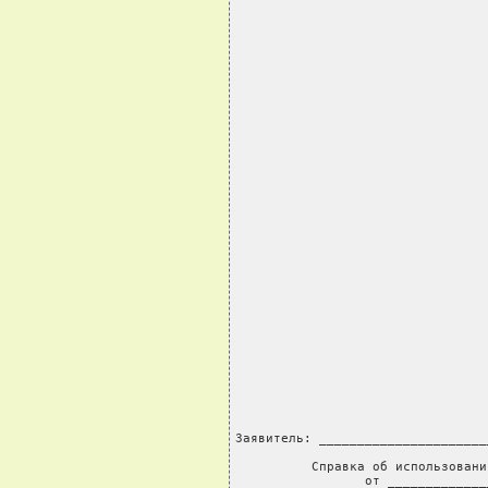
                                 
Заявитель: _______________________
          Справка об использовани
                 от _____________