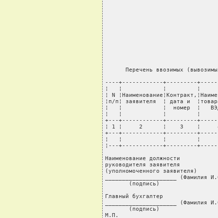
      Перечень ввозимых (вывозимы
----+------------+---------+-----
¦   ¦            ¦         ¦     
¦ N ¦Наименование¦Контракт,¦Наиме
¦п/п¦ заявителя  ¦ дата и  ¦товар
¦   ¦            ¦  номер  ¦   ВЭ
¦   ¦            ¦         ¦     
+---+------------+---------+-----
¦ 1 ¦     2      ¦    3    ¦     
+---+------------+---------+-----
¦   ¦            ¦         ¦     
¦---+------------+---------+-----
Наименование должности           
руководителя заявителя           
(уполномоченного заявителя)      
_____________________ (Фамилия И.
       (подпись)                 
                                 
Главный бухгалтер                
_____________________ (Фамилия И.О
       (подпись)

М.П.