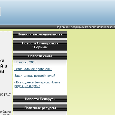
Под общей редакцией Валерия Левоневского
Новости законодательства
Новости Спецпроекта
"Тюрьма"
Новости сайта
ки
Право РБ 2013
й в
Региональное право 2013
ки
Защита прав потребителей
-
Все кодексы Беларуси. Новые
редакции и архив
8/21717
Новости Беларуси
Полезные ресурсы
публики