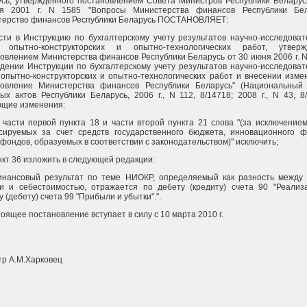
сь, утвержденного постановлением Совета Министров Республики Беларус
ря 2001 г. N 1585 "Вопросы Министерства финансов Республики Бела
терство финансов Республики Беларусь ПОСТАНОВЛЯЕТ:
сти в Инструкцию по бухгалтерскому учету результатов научно-исследоват
, опытно-конструкторских и опытно-технологических работ, утверж
овлением Министерства финансов Республики Беларусь от 30 июня 2006 г. N
дении Инструкции по бухгалтерскому учету результатов научно-исследоват
 опытно-конструкторских и опытно-технологических работ и внесении изме
новление Министерства финансов Республики Беларусь" (Национальный
ых актов Республики Беларусь, 2006 г., N 112, 8/14718; 2008 г., N 43, 8/
ющие изменения:
з части первой пункта 18 и части второй пункта 21 слова "(за исключением
сируемых за счет средств государственного бюджета, инновационного 
 фондов, образуемых в соответствии с законодательством)" исключить;
ункт 36 изложить в следующей редакции:
Финансовый результат по теме НИОКР, определяемый как разность между
и и себестоимостью, отражается по дебету (кредиту) счета 90 "Реализ
у (дебету) счета 99 "Прибыли и убытки".".
тоящее постановление вступает в силу с 10 марта 2010 г.
р А.М.Харковец