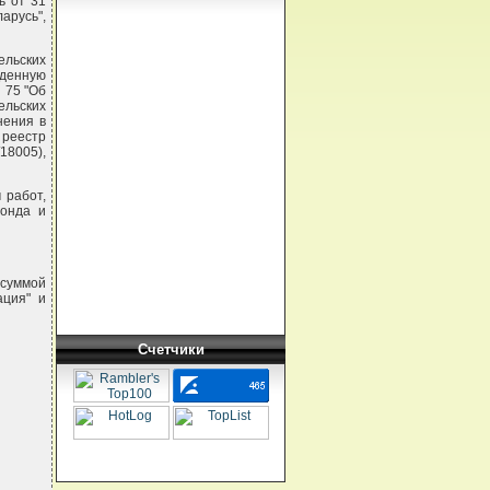
ь от 31
русь",
ельских
денную
 75 "Об
ельских
нения в
 реестр
18005),
 работ,
фонда и
 суммой
ация" и
Счетчики