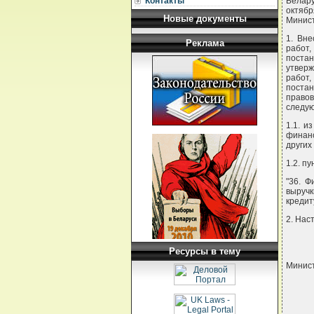
Контакты
Белару
октяб
Новые документы
Минис
1. Вне
Реклама
работ
постан
утверж
работ,
поста
правов
следу
1.1. и
финан
других
1.2. п
"36. 
выручк
кредит
2. Нас
Ресурсы в тему
Минист