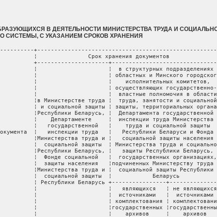
ОБРАЗУЮЩИХСЯ В ДЕЯТЕЛЬНОСТИ МИНИСТЕРСТВА ТРУДА И СОЦИАЛЬН
ГО СИСТЕМЫ, С УКАЗАНИЕМ СРОКОВ ХРАНЕНИЯ
¦
¦      ¦                           ¦  социальной защиты  ¦            Беларусь             ¦                     ¦
¦      ¦                           ¦ Республики Беларусь +----------------+----------------+                     ¦
¦      ¦                           ¦                     ¦   являющихся   ¦ не являющихся  ¦                     ¦
¦      ¦                           ¦                     ¦  источниками   ¦  источниками   ¦                     ¦
¦      ¦                           ¦                     ¦ комплектования ¦ комплектования ¦                     ¦
¦      ¦                           ¦                     ¦государственных ¦государственных ¦                     ¦
¦      ¦                           ¦                     ¦    архивов     ¦    архивов     ¦                     ¦
+------+---------------------------+---------------------+----------------+----------------+---------------------+
¦  1   ¦             2             ¦          3          ¦       4        ¦       5        ¦          6          ¦
+------+---------------------------+---------------------+----------------+----------------+---------------------+
¦                                                    РАЗДЕЛ I                                                    ¦
¦                                         ОРГАНИЗАЦИЯ СИСТЕМЫ УПРАВЛЕНИЯ                                         ¦
¦                                                                                                                ¦
¦                                                    ГЛАВА 1                                                     ¦
¦                                    РАСПОРЯДИТЕЛЬНАЯ ДЕЯТЕЛЬНОСТЬ И КОНТРОЛЬ                                    ¦
+------+---------------------------+---------------------+----------------+----------------+---------------------+
¦  1   ¦Законы Республики Беларусь ¦    До минования     ¦  До минования  ¦  До минования  ¦                     ¦
¦      ¦                           ¦     надобности      ¦   надобности   ¦   надобности   ¦                     ¦
+------+---------------------------+---------------------+----------------+----------------+---------------------+
¦  2   ¦Декреты, указы и           ¦    До минования     ¦  До минования  ¦  До минования  ¦                     ¦
¦      ¦распоряжения Президента    ¦     надобности      ¦   надобности   ¦   надобности   ¦                     ¦
¦      ¦Республики Беларусь,       ¦                     ¦                ¦                ¦                     ¦
¦      ¦распоряжения Главы         ¦                     ¦                ¦                ¦                     ¦
¦      ¦Администрации Президента   ¦                     ¦                ¦                ¦                     ¦
¦      ¦Республики Беларусь        ¦                     ¦                ¦                ¦                     ¦
+------+---------------------------+---------------------+----------------+----------------+---------------------+
¦  3   ¦Постановления,             ¦    До минования     ¦  До минования  ¦  До минования  ¦                     ¦
¦      ¦распоряжения Национального ¦     надобности      ¦   надобности   ¦   надобности   ¦                     ¦
¦      ¦собрания Республики        ¦                     ¦                ¦                ¦                     ¦
¦      ¦Беларусь, его палат и      ¦                     ¦                ¦                ¦                     ¦
¦      ¦постоянных комиссий        ¦                     ¦                ¦                ¦                     ¦
+------+---------------------------+---------------------+----------------+----------------+---------------------+
¦  4   ¦Постановления Совета       ¦    До минования     ¦  До минования  ¦  До минования  ¦                     ¦
¦      ¦Министров Республики       ¦     надобности      ¦   надобности   ¦   надобности   ¦                     ¦
¦      ¦Беларусь, распоряжения     ¦                     ¦                ¦                ¦                     ¦
¦      ¦Премьер-министра           ¦                     ¦                ¦                ¦                     ¦
¦      ¦Республики Беларусь,       ¦                     ¦                ¦                ¦                     ¦
¦      ¦постановления              ¦                     ¦                ¦                ¦                     ¦
¦      ¦республиканских органов    ¦                     ¦                ¦                ¦                     ¦
¦      ¦государственного           ¦                     ¦                ¦                ¦                     ¦
¦      ¦управления                 ¦                     ¦                ¦                ¦                     ¦
+------+---------------------------+---------------------+----------------+----------------+---------------------+
¦  5   ¦Решения, распоряжения      ¦    До минования     ¦  До минования  ¦  До минования  ¦                     ¦
¦      ¦местных Советов депутатов, ¦     надобности      ¦   надобности   ¦   надобности   ¦                     ¦
¦      ¦исполнительных и           ¦                     ¦                ¦                ¦                     ¦
¦      ¦распорядительных органов   ¦                     ¦                ¦                ¦                     ¦
+------+---------------------------+---------------------+----------------+----------------+---------------------+
¦  6   ¦Поручения Президента       ¦                     ¦                ¦                ¦                     ¦
¦      ¦Республики Беларусь,       ¦                     ¦                ¦                ¦                     ¦
¦      ¦Администрации Президента   ¦                     ¦                ¦                ¦                     ¦
¦      ¦Республики Беларусь,       ¦                     ¦                ¦                ¦                     ¦
¦    