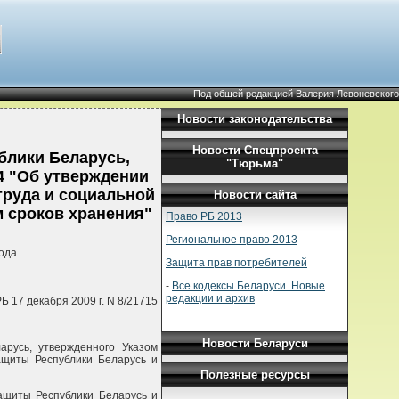
Под общей редакцией Валерия Левоневского
Новости законодательства
Новости Спецпроекта
блики Беларусь,
"Тюрьма"
4 "Об утверждении
труда и социальной
Новости сайта
м сроков хранения"
Право РБ 2013
Региональное право 2013
ода
Защита прав потребителей
-
Все кодексы Беларуси. Новые
редакции и архив
 17 декабря 2009 г. N 8/21715
Новости Беларуси
русь, утвержденного Указом
ащиты Республики Беларусь и
Полезные ресурсы
ащиты Республики Беларусь и