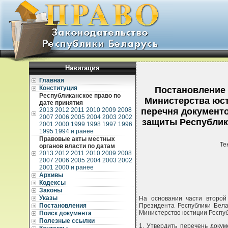
Навигация
Главная
Конституция
Постановление 
Республиканское право по
Министерства юст
дате принятия
2013
2012
2011
2010
2009
2008
перечня документо
2007
2006
2005
2004
2003
2002
защиты Республики
2001
2000
1999
1998
1997
1996
1995
1994 и ранее
Правовые акты местных
Те
органов власти по датам
2013
2012
2011
2010
2009
2008
2007
2006
2005
2004
2003
2002
2001
2000 и ранее
Архивы
Кодексы
Законы
Указы
На основании части второй
Постановления
Президента Республики Бела
Министерство юстиции Респ
Поиск документа
Полезные ссылки
1. Утвердить перечень доку