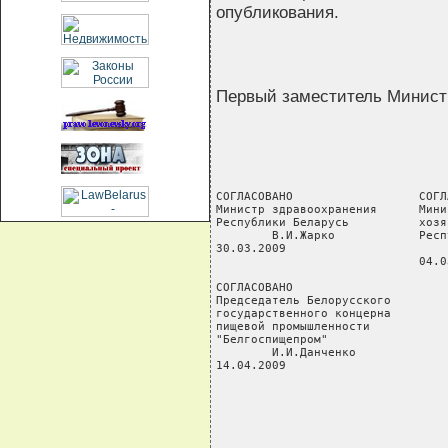
опубликования.
Первый заместитель Минист
СОГЛАСОВАНО                  СОГЛ
Министр здравоохранения      Мини
Республики Беларусь          хозя
        В.И.Жарко            Респ
30.03.2009                       
                             04.0
СОГЛАСОВАНО

Председатель Белорусского

государственного концерна

пищевой промышленности

"Белгоспищепром"

        И.И.Данченко

14.04.2009

                                 
                                 
                                 
                                 
                                 