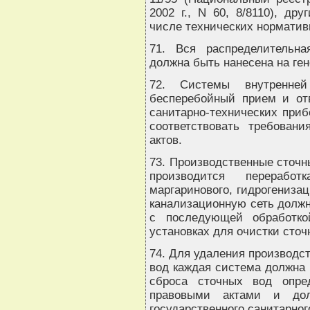
2002 г., N 60, 8/8110), др
числе технических норматив
71. Вся распределительн
должна быть нанесена на ге
72. Системы внутренней
бесперебойный прием и от
санитарно-технических приб
соответствовать требован
актов.
73. Производственные сточн
производится перераб
маргаринового, гидрогенизац
канализационную сеть долж
с последующей обработко
установках для очистки сточ
74. Для удаления производс
вод каждая система должна 
сброса сточных вод опре
правовыми актами и до
государственного санитарног