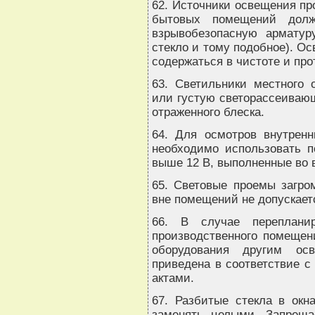
62. Источники освещения пр
бытовых помещений дол
взрывобезопасную арматур
стекло и тому подобное). О
содержаться в чистоте и про
63. Светильники местного
или густую светорассеивающ
отраженного блеска.
64. Для осмотров внутренн
необходимо использовать п
выше 12 В, выполненные во
65. Световые проемы загро
вне помещений не допускает
66. В случае переплани
производственного помещени
оборудования другим ос
приведена в соответствие 
актами.
67. Разбитые стекла в окн
заменять целыми. Запреща