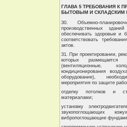
ГЛАВА 5 ТРЕБОВАНИЯ К 
БЫТОВЫМ И СКЛАДСКИМ
30. Объемно-планиров
производственных здани
обеспечивать здоровые и б
соответствовать требован
актов.
31. При проектировании, ре
которых размещается 
(вентиляционные, хол
кондиционирования воздуха
оборудование), необхо
мероприятия по защите работ
отделку потолков и ст
материалами;
установку электродвигат
звукопоглощающих кожу
вибропоглощающие фундаме
своевременное устранение 