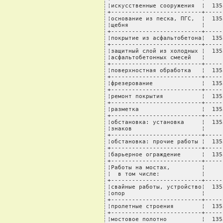
¦искусственные сооружения  ¦  135
+--------------------------+-----
¦основание из песка, ПГС,  ¦  135
¦щебня                     ¦     
+--------------------------+-----
¦покрытие из асфальтобетона¦  135
+--------------------------+-----
¦защитный слой из холодных ¦  135
¦асфальтобетонных смесей   ¦     
+--------------------------+-----
¦поверхностная обработка   ¦  135
+--------------------------+-----
¦фрезерование              ¦  135
+--------------------------+-----
¦ремонт покрытия           ¦  135
+--------------------------+-----
¦разметка                  ¦  135
+--------------------------+-----
¦обстановка: установка     ¦  135
¦знаков                    ¦     
+--------------------------+-----
¦обстановка: прочие работы ¦  135
+--------------------------+-----
¦барьерное ограждение      ¦  135
+--------------------------+-----
¦Работы на мостах,         ¦     
¦  в том числе:            ¦     
+--------------------------+-----
¦свайные работы, устройство¦  135
¦опор                      ¦     
+--------------------------+-----
¦пролетные строения        ¦  135
+--------------------------+-----
¦мостовое полотно          ¦  135