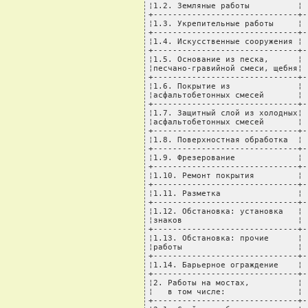
¦1.2. Земляные работы          ¦ 
+------------------------------+-
¦1.3. Укрепительные работы     ¦ 
+------------------------------+-
¦1.4. Искусственные сооружения ¦ 
+------------------------------+-
¦1.5. Основание из песка,      ¦ 
¦песчано-гравийной смеси, щебня¦ 
+------------------------------+-
¦1.6. Покрытие из              ¦ 
¦асфальтобетонных смесей       ¦ 
+------------------------------+-
¦1.7. Защитный слой из холодных¦ 
¦асфальтобетонных смесей       ¦ 
+------------------------------+-
¦1.8. Поверхностная обработка  ¦ 
+------------------------------+-
¦1.9. Фрезерование             ¦ 
+------------------------------+-
¦1.10. Ремонт покрытия         ¦ 
+------------------------------+-
¦1.11. Разметка                ¦ 
+------------------------------+-
¦1.12. Обстановка: установка   ¦ 
¦знаков                        ¦ 
+------------------------------+-
¦1.13. Обстановка: прочие      ¦ 
¦работы                        ¦ 
+------------------------------+-
¦1.14. Барьерное ограждение    ¦ 
+------------------------------+-
¦2. Работы на мостах,          ¦ 
¦   в том числе:               ¦ 
+------------------------------+-