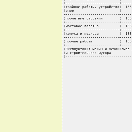
+--------------------------+-----
¦свайные работы, устройство¦  135
¦опор                      ¦     
+--------------------------+-----
¦пролетные строения        ¦  135
+--------------------------+-----
¦мостовое полотно          ¦  135
+--------------------------+-----
¦конуса и подходы          ¦  135
+--------------------------+-----
¦прочие работы             ¦  135
+--------------------------+-----
¦Эксплуатация машин и механизмов 
¦и строительного мусора          
¦--------------------------------