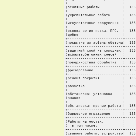
+--------------------------+-----
¦земляные работы           ¦  135
+--------------------------+-----
¦укрепительные работы      ¦  135
+--------------------------+-----
¦искусственные сооружения  ¦  135
+--------------------------+-----
¦основание из песка, ПГС,  ¦  135
¦щебня                     ¦     
+--------------------------+-----
¦покрытие из асфальтобетона¦  135
+--------------------------+-----
¦защитный слой из холодных ¦  135
¦асфальтобетонных смесей   ¦     
+--------------------------+-----
¦поверхностная обработка   ¦  135
+--------------------------+-----
¦фрезерование              ¦  135
+--------------------------+-----
¦ремонт покрытия           ¦  135
+--------------------------+-----
¦разметка                  ¦  135
+--------------------------+-----
¦обстановка: установка     ¦  135
¦знаков                    ¦     
+--------------------------+-----
¦обстановка: прочие работы ¦  135
+--------------------------+-----
¦барьерное ограждение      ¦  135
+--------------------------+-----
¦Работы на мостах,         ¦     
¦  в том числе:            ¦     
+--------------------------+-----
¦свайные работы, устройство¦  135