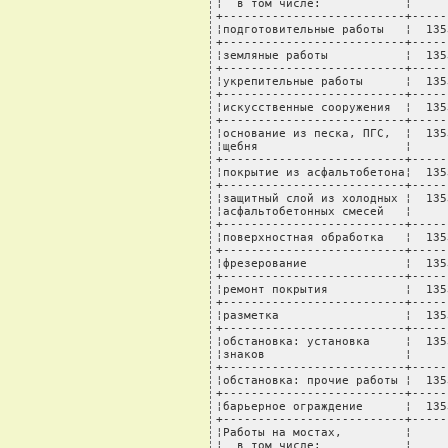
¦  в том числе:            ¦     
+--------------------------+-----
¦подготовительные работы   ¦  135
+--------------------------+-----
¦земляные работы           ¦  135
+--------------------------+-----
¦укрепительные работы      ¦  135
+--------------------------+-----
¦искусственные сооружения  ¦  135
+--------------------------+-----
¦основание из песка, ПГС,  ¦  135
¦щебня                     ¦     
+--------------------------+-----
¦покрытие из асфальтобетона¦  135
+--------------------------+-----
¦защитный слой из холодных ¦  135
¦асфальтобетонных смесей   ¦     
+--------------------------+-----
¦поверхностная обработка   ¦  135
+--------------------------+-----
¦фрезерование              ¦  135
+--------------------------+-----
¦ремонт покрытия           ¦  135
+--------------------------+-----
¦разметка                  ¦  135
+--------------------------+-----
¦обстановка: установка     ¦  135
¦знаков                    ¦     
+--------------------------+-----
¦обстановка: прочие работы ¦  135
+--------------------------+-----
¦барьерное ограждение      ¦  135
+--------------------------+-----
¦Работы на мостах,         ¦     
¦  в том числе:            ¦     