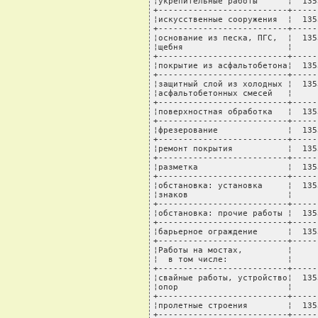
¦укрепительные работы      ¦  135
+--------------------------+-----
¦искусственные сооружения  ¦  135
+--------------------------+-----
¦основание из песка, ПГС,  ¦  135
¦щебня                     ¦     
+--------------------------+-----
¦покрытие из асфальтобетона¦  135
+--------------------------+-----
¦защитный слой из холодных ¦  135
¦асфальтобетонных смесей   ¦     
+--------------------------+-----
¦поверхностная обработка   ¦  135
+--------------------------+-----
¦фрезерование              ¦  135
+--------------------------+-----
¦ремонт покрытия           ¦  135
+--------------------------+-----
¦разметка                  ¦  135
+--------------------------+-----
¦обстановка: установка     ¦  135
¦знаков                    ¦     
+--------------------------+-----
¦обстановка: прочие работы ¦  135
+--------------------------+-----
¦барьерное ограждение      ¦  135
+--------------------------+-----
¦Работы на мостах,         ¦     
¦  в том числе:            ¦     
+--------------------------+-----
¦свайные работы, устройство¦  135
¦опор                      ¦     
+--------------------------+-----
¦пролетные строения        ¦  135
+--------------------------+-----