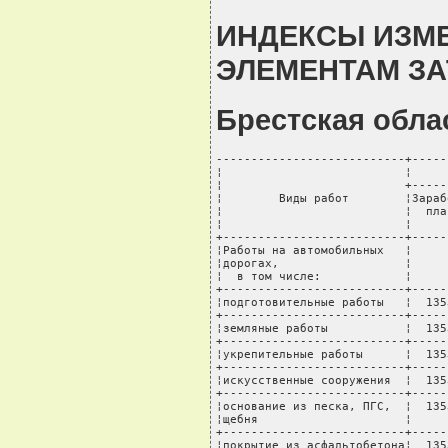
ИНДЕКСЫ ИЗМ
ЭЛЕМЕНТАМ ЗА
Брестская обла
---------------------------+-----
¦                          ¦     
¦                          +-----
¦        Виды работ        ¦Зараб
¦                          ¦  пла
¦                          ¦     
+--------------------------+-----
¦Работы на автомобильных   ¦     
¦дорогах,                  ¦     
¦  в том числе:            ¦     
+--------------------------+-----
¦подготовительные работы   ¦  135
+--------------------------+-----
¦земляные работы           ¦  135
+--------------------------+-----
¦укрепительные работы      ¦  135
+--------------------------+-----
¦искусственные сооружения  ¦  135
+--------------------------+-----
¦основание из песка, ПГС,  ¦  135
¦щебня                     ¦     
+--------------------------+-----
¦покрытие из асфальтобетона¦  135