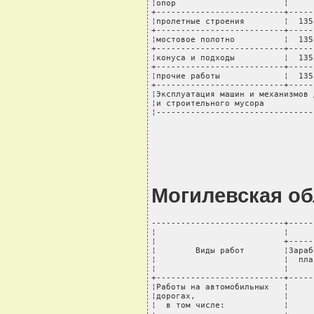
¦опор                      ¦     
+--------------------------+-----
¦пролетные строения        ¦  135
+--------------------------+-----
¦мостовое полотно          ¦  135
+--------------------------+-----
¦конуса и подходы          ¦  135
+--------------------------+-----
¦прочие работы             ¦  135
+--------------------------+-----
¦Эксплуатация машин и механизмов 
¦и строительного мусора          
¦--------------------------------
Могилевская об
---------------------------+-----
¦                          ¦     
¦                          +-----
¦        Виды работ        ¦Зараб
¦                          ¦  пла
¦                          ¦     
+--------------------------+-----
¦Работы на автомобильных   ¦     
¦дорогах,                  ¦     
¦  в том числе:            ¦     