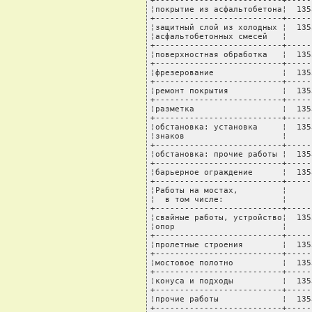
+--------------------------+-----
¦покрытие из асфальтобетона¦  135
+--------------------------+-----
¦защитный слой из холодных ¦  135
¦асфальтобетонных смесей   ¦     
+--------------------------+-----
¦поверхностная обработка   ¦  135
+--------------------------+-----
¦фрезерование              ¦  135
+--------------------------+-----
¦ремонт покрытия           ¦  135
+--------------------------+-----
¦разметка                  ¦  135
+--------------------------+-----
¦обстановка: установка     ¦  135
¦знаков                    ¦     
+--------------------------+-----
¦обстановка: прочие работы ¦  135
+--------------------------+-----
¦барьерное ограждение      ¦  135
+--------------------------+-----
¦Работы на мостах,         ¦     
¦  в том числе:            ¦     
+--------------------------+-----
¦свайные работы, устройство¦  135
¦опор                      ¦     
+--------------------------+-----
¦пролетные строения        ¦  135
+--------------------------+-----
¦мостовое полотно          ¦  135
+--------------------------+-----
¦конуса и подходы          ¦  135
+--------------------------+-----
¦прочие работы             ¦  135
+--------------------------+-----