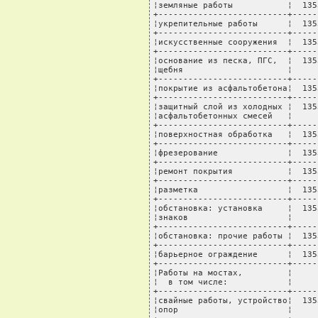
¦земляные работы           ¦  135
+--------------------------+-----
¦укрепительные работы      ¦  135
+--------------------------+-----
¦искусственные сооружения  ¦  135
+--------------------------+-----
¦основание из песка, ПГС,  ¦  135
¦щебня                     ¦     
+--------------------------+-----
¦покрытие из асфальтобетона¦  135
+--------------------------+-----
¦защитный слой из холодных ¦  135
¦асфальтобетонных смесей   ¦     
+--------------------------+-----
¦поверхностная обработка   ¦  135
+--------------------------+-----
¦фрезерование              ¦  135
+--------------------------+-----
¦ремонт покрытия           ¦  135
+--------------------------+-----
¦разметка                  ¦  135
+--------------------------+-----
¦обстановка: установка     ¦  135
¦знаков                    ¦     
+--------------------------+-----
¦обстановка: прочие работы ¦  135
+--------------------------+-----
¦барьерное ограждение      ¦  135
+--------------------------+-----
¦Работы на мостах,         ¦     
¦  в том числе:            ¦     
+--------------------------+-----
¦свайные работы, устройство¦  135
¦опор                      ¦     