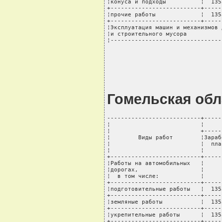
¦конуса и подходы          ¦  135
+--------------------------+-----
¦прочие работы             ¦  135
+--------------------------+-----
¦Эксплуатация машин и механизмов 
¦и строительного мусора          
¦--------------------------------
Гомельская обл
---------------------------+-----
¦                          ¦     
¦                          +-----
¦        Виды работ        ¦Зараб
¦                          ¦  пла
¦                          ¦     
+--------------------------+-----
¦Работы на автомобильных   ¦     
¦дорогах,                  ¦     
¦  в том числе:            ¦     
+--------------------------+-----
¦подготовительные работы   ¦  135
+--------------------------+-----
¦земляные работы           ¦  135
+--------------------------+-----
¦укрепительные работы      ¦  135
+--------------------------+-----