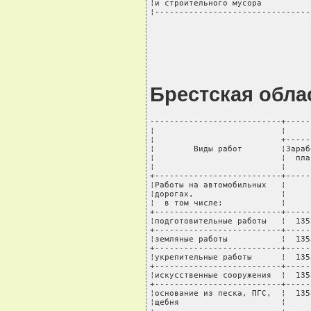
¦и строительного мусора          
¦--------------------------------
Брестская обла
---------------------------+-----
¦                          ¦     
¦                          +-----
¦        Виды работ        ¦Зараб
¦                          ¦  пла
¦                          ¦     
+--------------------------+-----
¦Работы на автомобильных   ¦     
¦дорогах,                  ¦     
¦  в том числе:            ¦     
+--------------------------+-----
¦подготовительные работы   ¦  135
+--------------------------+-----
¦земляные работы           ¦  135
+--------------------------+-----
¦укрепительные работы      ¦  135
+--------------------------+-----
¦искусственные сооружения  ¦  135
+--------------------------+-----
¦основание из песка, ПГС,  ¦  135
¦щебня                     ¦     