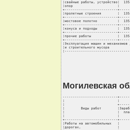
¦свайные работы, устройство¦  135
¦опор                      ¦     
+--------------------------+-----
¦пролетные строения        ¦  135
+--------------------------+-----
¦мостовое полотно          ¦  135
+--------------------------+-----
¦конуса и подходы          ¦  135
+--------------------------+-----
¦прочие работы             ¦  135
+--------------------------+-----
¦Эксплуатация машин и механизмов 
¦и строительного мусора          
¦--------------------------------
Могилевская об
---------------------------+-----
¦                          ¦     
¦                          +-----
¦        Виды работ        ¦Зараб
¦                          ¦  пла
¦                          ¦     
+--------------------------+-----
¦Работы на автомобильных   ¦     
¦дорогах,                  ¦     