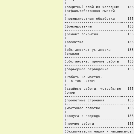
+--------------------------+-----
¦защитный слой из холодных ¦  135
¦асфальтобетонных смесей   ¦     
+--------------------------+-----
¦поверхностная обработка   ¦  135
+--------------------------+-----
¦фрезерование              ¦  135
+--------------------------+-----
¦ремонт покрытия           ¦  135
+--------------------------+-----
¦разметка                  ¦  135
+--------------------------+-----
¦обстановка: установка     ¦  135
¦знаков                    ¦     
+--------------------------+-----
¦обстановка: прочие работы ¦  135
+--------------------------+-----
¦барьерное ограждение      ¦  135
+--------------------------+-----
¦Работы на мостах,         ¦     
¦  в том числе:            ¦     
+--------------------------+-----
¦свайные работы, устройство¦  135
¦опор                      ¦     
+--------------------------+-----
¦пролетные строения        ¦  135
+--------------------------+-----
¦мостовое полотно          ¦  135
+--------------------------+-----
¦конуса и подходы          ¦  135
+--------------------------+-----
¦прочие работы             ¦  135
+--------------------------+-----
¦Эксплуатация машин и механизмов 