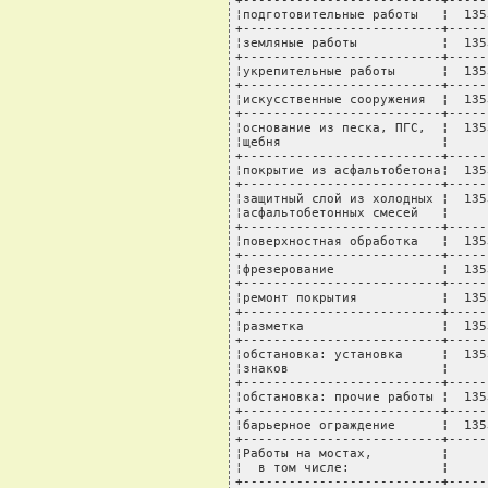
+--------------------------+-----
¦подготовительные работы   ¦  135
+--------------------------+-----
¦земляные работы           ¦  135
+--------------------------+-----
¦укрепительные работы      ¦  135
+--------------------------+-----
¦искусственные сооружения  ¦  135
+--------------------------+-----
¦основание из песка, ПГС,  ¦  135
¦щебня                     ¦     
+--------------------------+-----
¦покрытие из асфальтобетона¦  135
+--------------------------+-----
¦защитный слой из холодных ¦  135
¦асфальтобетонных смесей   ¦     
+--------------------------+-----
¦поверхностная обработка   ¦  135
+--------------------------+-----
¦фрезерование              ¦  135
+--------------------------+-----
¦ремонт покрытия           ¦  135
+--------------------------+-----
¦разметка                  ¦  135
+--------------------------+-----
¦обстановка: установка     ¦  135
¦знаков                    ¦     
+--------------------------+-----
¦обстановка: прочие работы ¦  135
+--------------------------+-----
¦барьерное ограждение      ¦  135
+--------------------------+-----
¦Работы на мостах,         ¦     
¦  в том числе:            ¦     
+--------------------------+-----