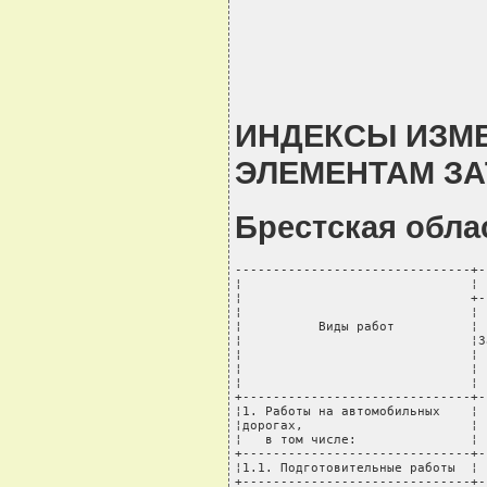
ИНДЕКСЫ ИЗМ
ЭЛЕМЕНТАМ ЗАТ
Брестская обла
-------------------------------+-
¦                              ¦ 
¦                              +-
¦                              ¦ 
¦          Виды работ          ¦ 
¦                              ¦З
¦                              ¦ 
¦                              ¦ 
¦                              ¦ 
+------------------------------+-
¦1. Работы на автомобильных    ¦ 
¦дорогах,                      ¦ 
¦   в том числе:               ¦ 
+------------------------------+-
¦1.1. Подготовительные работы  ¦ 
+------------------------------+-