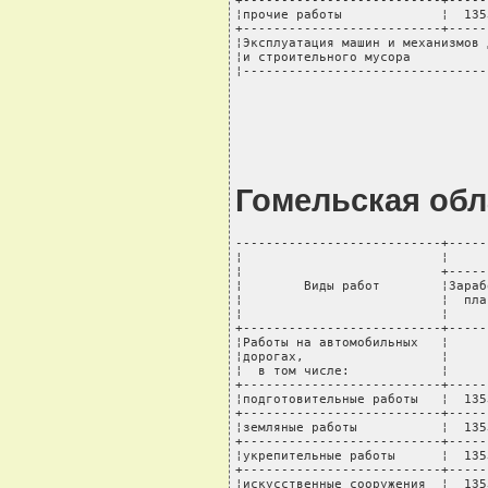
+--------------------------+-----
¦прочие работы             ¦  135
+--------------------------+-----
¦Эксплуатация машин и механизмов 
¦и строительного мусора          
¦--------------------------------
Гомельская обл
---------------------------+-----
¦                          ¦     
¦                          +-----
¦        Виды работ        ¦Зараб
¦                          ¦  пла
¦                          ¦     
+--------------------------+-----
¦Работы на автомобильных   ¦     
¦дорогах,                  ¦     
¦  в том числе:            ¦     
+--------------------------+-----
¦подготовительные работы   ¦  135
+--------------------------+-----
¦земляные работы           ¦  135
+--------------------------+-----
¦укрепительные работы      ¦  135
+--------------------------+-----
¦искусственные сооружения  ¦  135