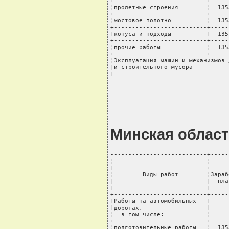
+--------------------------+-----
¦пролетные строения        ¦  135
+--------------------------+-----
¦мостовое полотно          ¦  135
+--------------------------+-----
¦конуса и подходы          ¦  135
+--------------------------+-----
¦прочие работы             ¦  135
+--------------------------+-----
¦Эксплуатация машин и механизмов 
¦и строительного мусора          
¦--------------------------------
Минская област
---------------------------+-----
¦                          ¦     
¦                          +-----
¦        Виды работ        ¦Зараб
¦                          ¦  пла
¦                          ¦     
+--------------------------+-----
¦Работы на автомобильных   ¦     
¦дорогах,                  ¦     
¦  в том числе:            ¦     
+--------------------------+-----
¦подготовительные работы   ¦  135