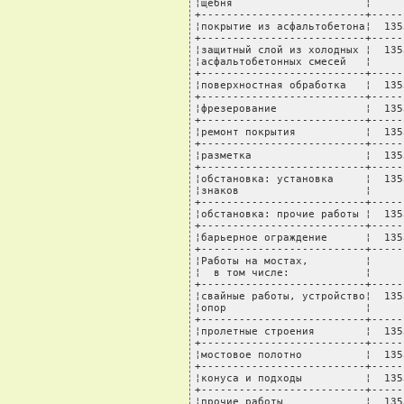
¦щебня                     ¦     
+--------------------------+-----
¦покрытие из асфальтобетона¦  135
+--------------------------+-----
¦защитный слой из холодных ¦  135
¦асфальтобетонных смесей   ¦     
+--------------------------+-----
¦поверхностная обработка   ¦  135
+--------------------------+-----
¦фрезерование              ¦  135
+--------------------------+-----
¦ремонт покрытия           ¦  135
+--------------------------+-----
¦разметка                  ¦  135
+--------------------------+-----
¦обстановка: установка     ¦  135
¦знаков                    ¦     
+--------------------------+-----
¦обстановка: прочие работы ¦  135
+--------------------------+-----
¦барьерное ограждение      ¦  135
+--------------------------+-----
¦Работы на мостах,         ¦     
¦  в том числе:            ¦     
+--------------------------+-----
¦свайные работы, устройство¦  135
¦опор                      ¦     
+--------------------------+-----
¦пролетные строения        ¦  135
+--------------------------+-----
¦мостовое полотно          ¦  135
+--------------------------+-----
¦конуса и подходы          ¦  135
+--------------------------+-----
¦прочие работы             ¦  135