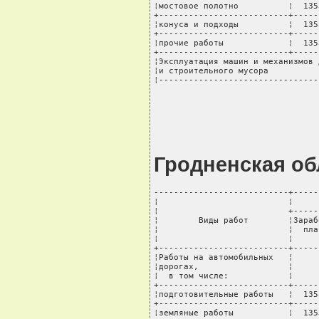
¦мостовое полотно          ¦  135
+--------------------------+-----
¦конуса и подходы          ¦  135
+--------------------------+-----
¦прочие работы             ¦  135
+--------------------------+-----
¦Эксплуатация машин и механизмов 
¦и строительного мусора          
¦--------------------------------
Гродненская об
---------------------------+-----
¦                          ¦     
¦                          +-----
¦        Виды работ        ¦Зараб
¦                          ¦  пла
¦                          ¦     
+--------------------------+-----
¦Работы на автомобильных   ¦     
¦дорогах,                  ¦     
¦  в том числе:            ¦     
+--------------------------+-----
¦подготовительные работы   ¦  135
+--------------------------+-----
¦земляные работы           ¦  135