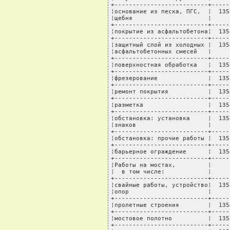
+--------------------------+-----
¦основание из песка, ПГС,  ¦  135
¦щебня                     ¦     
+--------------------------+-----
¦покрытие из асфальтобетона¦  135
+--------------------------+-----
¦защитный слой из холодных ¦  135
¦асфальтобетонных смесей   ¦     
+--------------------------+-----
¦поверхностная обработка   ¦  135
+--------------------------+-----
¦фрезерование              ¦  135
+--------------------------+-----
¦ремонт покрытия           ¦  135
+--------------------------+-----
¦разметка                  ¦  135
+--------------------------+-----
¦обстановка: установка     ¦  135
¦знаков                    ¦     
+--------------------------+-----
¦обстановка: прочие работы ¦  135
+--------------------------+-----
¦барьерное ограждение      ¦  135
+--------------------------+-----
¦Работы на мостах,         ¦     
¦  в том числе:            ¦     
+--------------------------+-----
¦свайные работы, устройство¦  135
¦опор                      ¦     
+--------------------------+-----
¦пролетные строения        ¦  135
+--------------------------+-----
¦мостовое полотно          ¦  135
+--------------------------+-----