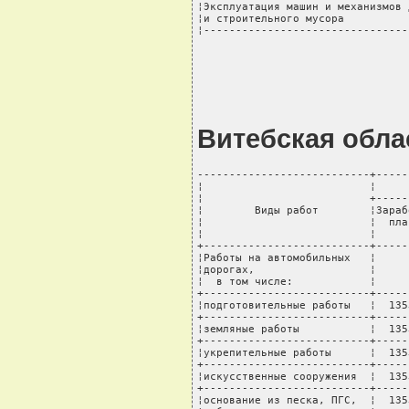
¦Эксплуатация машин и механизмов 
¦и строительного мусора          
¦--------------------------------
Витебская обла
---------------------------+-----
¦                          ¦     
¦                          +-----
¦        Виды работ        ¦Зараб
¦                          ¦  пла
¦                          ¦     
+--------------------------+-----
¦Работы на автомобильных   ¦     
¦дорогах,                  ¦     
¦  в том числе:            ¦     
+--------------------------+-----
¦подготовительные работы   ¦  135
+--------------------------+-----
¦земляные работы           ¦  135
+--------------------------+-----
¦укрепительные работы      ¦  135
+--------------------------+-----
¦искусственные сооружения  ¦  135
+--------------------------+-----
¦основание из песка, ПГС,  ¦  135