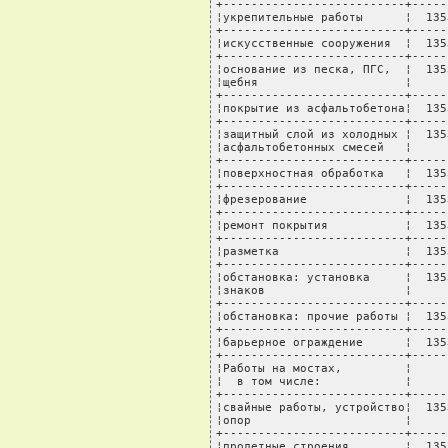
+--------------------------+-----
¦укрепительные работы      ¦  135
+--------------------------+-----
¦искусственные сооружения  ¦  135
+--------------------------+-----
¦основание из песка, ПГС,  ¦  135
¦щебня                     ¦     
+--------------------------+-----
¦покрытие из асфальтобетона¦  135
+--------------------------+-----
¦защитный слой из холодных ¦  135
¦асфальтобетонных смесей   ¦     
+--------------------------+-----
¦поверхностная обработка   ¦  135
+--------------------------+-----
¦фрезерование              ¦  135
+--------------------------+-----
¦ремонт покрытия           ¦  135
+--------------------------+-----
¦разметка                  ¦  135
+--------------------------+-----
¦обстановка: установка     ¦  135
¦знаков                    ¦     
+--------------------------+-----
¦обстановка: прочие работы ¦  135
+--------------------------+-----
¦барьерное ограждение      ¦  135
+--------------------------+-----
¦Работы на мостах,         ¦     
¦  в том числе:            ¦     
+--------------------------+-----
¦свайные работы, устройство¦  135
¦опор                      ¦     
+--------------------------+-----
¦пролетные строения        ¦  135