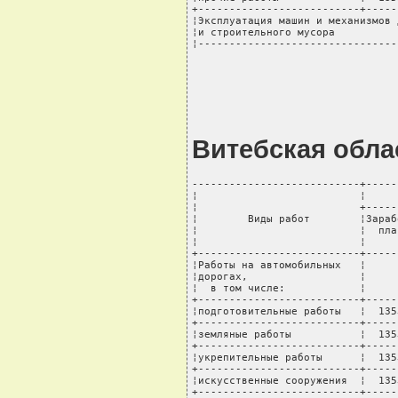
+--------------------------+-----
¦Эксплуатация машин и механизмов 
¦и строительного мусора          
¦--------------------------------
Витебская обла
---------------------------+-----
¦                          ¦     
¦                          +-----
¦        Виды работ        ¦Зараб
¦                          ¦  пла
¦                          ¦     
+--------------------------+-----
¦Работы на автомобильных   ¦     
¦дорогах,                  ¦     
¦  в том числе:            ¦     
+--------------------------+-----
¦подготовительные работы   ¦  135
+--------------------------+-----
¦земляные работы           ¦  135
+--------------------------+-----
¦укрепительные работы      ¦  135
+--------------------------+-----
¦искусственные сооружения  ¦  135
+--------------------------+-----