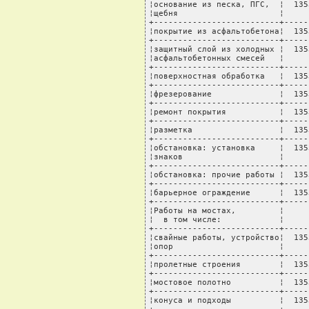
¦основание из песка, ПГС,  ¦  135
¦щебня                     ¦     
+--------------------------+-----
¦покрытие из асфальтобетона¦  135
+--------------------------+-----
¦защитный слой из холодных ¦  135
¦асфальтобетонных смесей   ¦     
+--------------------------+-----
¦поверхностная обработка   ¦  135
+--------------------------+-----
¦фрезерование              ¦  135
+--------------------------+-----
¦ремонт покрытия           ¦  135
+--------------------------+-----
¦разметка                  ¦  135
+--------------------------+-----
¦обстановка: установка     ¦  135
¦знаков                    ¦     
+--------------------------+-----
¦обстановка: прочие работы ¦  135
+--------------------------+-----
¦барьерное ограждение      ¦  135
+--------------------------+-----
¦Работы на мостах,         ¦     
¦  в том числе:            ¦     
+--------------------------+-----
¦свайные работы, устройство¦  135
¦опор                      ¦     
+--------------------------+-----
¦пролетные строения        ¦  135
+--------------------------+-----
¦мостовое полотно          ¦  135
+--------------------------+-----
¦конуса и подходы          ¦  135