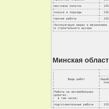
+--------------------------+-----
¦мостовое полотно          ¦  135
+--------------------------+-----
¦конуса и подходы          ¦  135
+--------------------------+-----
¦прочие работы             ¦  135
+--------------------------+-----
¦Эксплуатация машин и механизмов 
¦и строительного мусора          
¦--------------------------------
Минская област
---------------------------+-----
¦                          ¦     
¦                          +-----
¦        Виды работ        ¦Зараб
¦                          ¦  пла
¦                          ¦     
+--------------------------+-----
¦Работы на автомобильных   ¦     
¦дорогах,                  ¦     
¦  в том числе:            ¦     
+--------------------------+-----
¦подготовительные работы   ¦  135
+--------------------------+-----