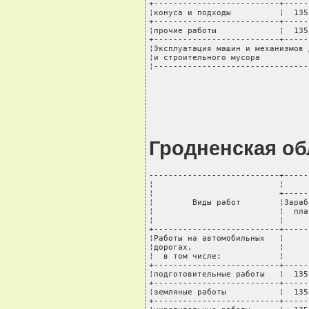
+--------------------------+-----
¦конуса и подходы          ¦  135
+--------------------------+-----
¦прочие работы             ¦  135
+--------------------------+-----
¦Эксплуатация машин и механизмов 
¦и строительного мусора          
¦--------------------------------
Гродненская об
---------------------------+-----
¦                          ¦     
¦                          +-----
¦        Виды работ        ¦Зараб
¦                          ¦  пла
¦                          ¦     
+--------------------------+-----
¦Работы на автомобильных   ¦     
¦дорогах,                  ¦     
¦  в том числе:            ¦     
+--------------------------+-----
¦подготовительные работы   ¦  135
+--------------------------+-----
¦земляные работы           ¦  135
+--------------------------+-----