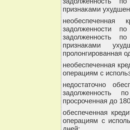
задолженность п
признаками ухудшен
необеспеченная 
задолженности п
задолженность п
признаками ухуд
пролонгированная од
необеспеченная кре
операциям с использ
недостаточно обес
задолженность п
просроченная до 180
обеспеченная креди
операциям с исполь
дней;