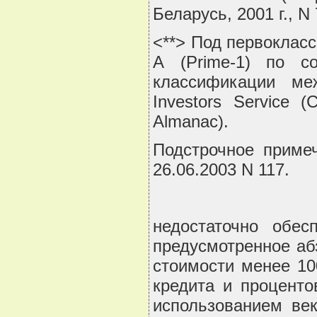
Беларусь, 2001 г., N 
<**> Под первоклас
А (Prime-1) по со
классификации меж
Investors Service (
Almanac).
Подстрочное примеч
26.06.2003 N 117.
недостаточно обес
предусмотренное аб
стоимости менее 10
кредита и проценто
использованием век