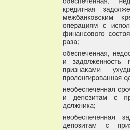
обеспеченная, не
кредитная задолж
межбанковским к
операциям с испол
финансового состоя
раза;
обеспеченная, недо
и задолженность 
признаками ухуд
пролонгированная од
необеспеченная сро
и депозитам с пр
должника;
необеспеченная з
депозитам с при