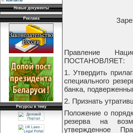
Контакты
Новые документы
Реклама
Заре
Правление Наци
ПОСТАНОВЛЯЕТ:
1. Утвердить прила
специального резер
банка, подверженны
2. Признать утратив
Ресурсы в тему
Положение о порядк
резерва на возм
утвержденное Пр