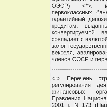
ОЭСР) <*>, меж
первоклассных бан
гарантийный депози
кредитам, выданн
конвертируемой в
совпадает с валютой
залог государствен
векселя, авалирова
членов ОЭСР и пер
-----------------------------
<*> Перечень ст
регулирования дея
финансовых орга
Правления Национа
2001 г. N 173 (На