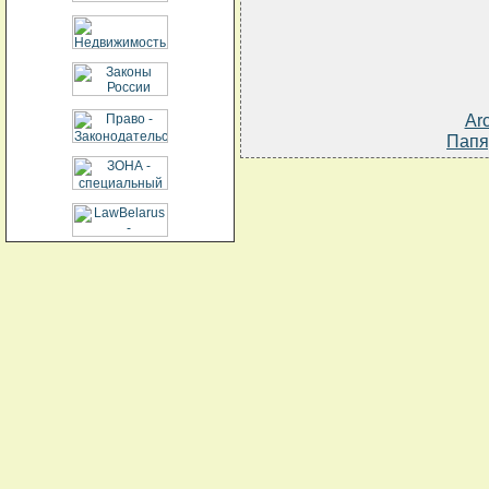
Ar
Папя