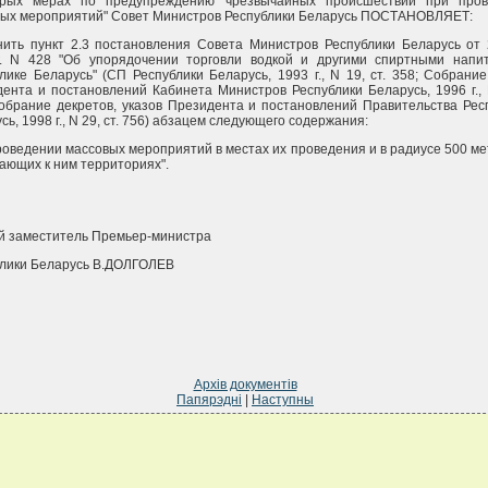
орых мерах по предупреждению чрезвычайных происшествий при пров
вых мероприятий" Совет Министров Республики Беларусь ПОСТАНОВЛЯЕТ:
ить пункт 2.3 постановления Совета Министров Республики Беларусь от
г. N 428 "Об упорядочении торговли водкой и другими спиртными напи
лике Беларусь" (СП Республики Беларусь, 1993 г., N 19, ст. 358; Собрание
ента и постановлений Кабинета Министров Республики Беларусь, 1996 г., N
обрание декретов, указов Президента и постановлений Правительства Рес
сь, 1998 г., N 29, ст. 756) абзацем следующего содержания:
роведении массовых мероприятий в местах их проведения и в радиусе 500 ме
ающих к ним территориях".
й заместитель Премьер-министра
лики Беларусь В.ДОЛГОЛЕВ
Архів документів
Папярэдні
|
Наступны