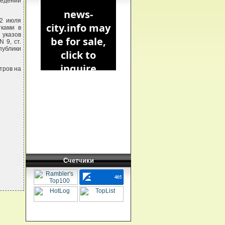
едении
 2 июля
тками в
 указов
 9, ст.
публики
тров на
Счетчики