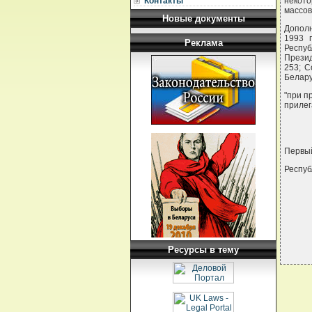
Контакты
некот
массо
Новые документы
Дополн
1993 
Реклама
Респуб
Презид
253; С
Белару
"при п
прилег
Первы
Респуб
Ресурсы в тему