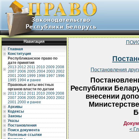
Навигация
ПОИ
Главная
Конституция
Постан
Республиканское право по
дате принятия
2013
2012
2011
2010
2009
2008
Постановления друг
2007
2006
2005
2004
2003
2002
2001
2000
1999
1998
1997
1996
Постановлен
1995
1994 и ранее
Правовые акты местных
Республики Белару
органов власти по датам
2013
2012
2011
2010
2009
2008
внесении допо
2007
2006
2005
2004
2003
2002
2001
2000 и ранее
Министерстве
Архивы
Б
Кодексы
Законы
Указы
Докум
Постановления
< Г
Поиск документа
Полезные ссылки