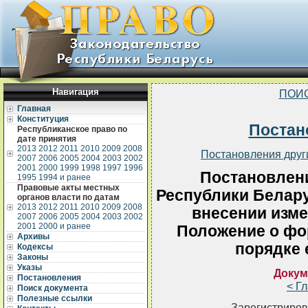
Навигация
ПОИ
Главная
Конституция
Постан
Республиканское право по
дате принятия
2013
2012
2011
2010
2009
2008
Постановления друг
2007
2006
2005
2004
2003
2002
2001
2000
1999
1998
1997
1996
Постановлен
1995
1994 и ранее
Правовые акты местных
Республики Белару
органов власти по датам
2013
2012
2011
2010
2009
2008
внесении изме
2007
2006
2005
2004
2003
2002
2001
2000 и ранее
Положение о фор
Архивы
порядке 
Кодексы
Законы
Указы
Докум
Постановления
< Г
Поиск документа
Полезные ссылки
Зарегистриров