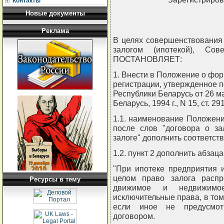
Контакты
Новые документы
Реклама
В целях совершенствования
залогом (ипотекой), Сов
ПОСТАНОВЛЯЕТ:
1. Внести в Положение о фор
регистрации, утвержденное 
Республики Беларусь от 26 ма
Беларусь, 1994 г., N 15, ст. 
1.1. наименование Положения и
после слов "договора о зал
залоге" дополнить соответств
1.2. пункт 2 дополнить абза
"При ипотеке предприятия 
целом право залога распр
Ресурсы в тему
движимое и недвижимо
исключительные права, в том
если иное не предусмот
договором.