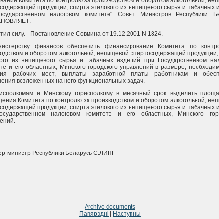
вании Комитета по контролю за производством и оборотом алкогольной, не
содержащей продукции, спирта этилового из непищевого сырья и табачных 
осударственном налоговом комитете" Совет Министров Республики Бе
НОВЛЯЕТ:
атил силу. - Постановление Совмина от 19.12.2001 N 1824.
нистерству финансов обеспечить финансирование Комитета по контр
одством и оборотом алкогольной, непищевой спиртосодержащей продукции,
вого из непищевого сырья и табачных изделий при Государственном на
те и его областных, Минского городского управлений в размере, необходи
ния рабочих мест, выплаты заработной платы работникам и обесп
ения возложенных на него функциональных задач.
лисполкомам и Минскому горисполкому в месячный срок выделить площ
ения Комитета по контролю за производством и оборотом алкогольной, не
содержащей продукции, спирта этилового из непищевого сырья и табачных 
осударственном налоговом комитете и его областных, Минского горо
ений.
р-министр Республики Беларусь С.ЛИНГ
Archive documents
Папярэдні
|
Наступны