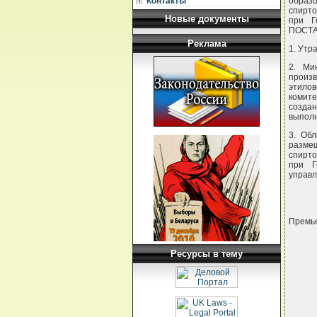
Контакты
образо
спирто
Новые документы
при Г
ПОСТА
Реклама
1. Утр
2. Ми
произв
этило
комите
созда
выполн
3. Об
размещ
спирто
при Г
управл
Премье
Ресурсы в тему