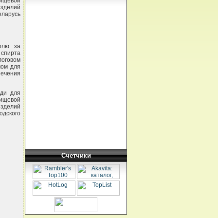
пищевой
изделий
ларусь
олю за
 спирта
логовом
мом для
ечения
ади для
пищевой
изделий
дского
Счетчики