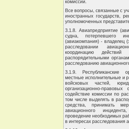
комиссии.
Все вопросы, связанные с у
иностранных государств, р
уполномоченных представител
3.1.8. Авиапредприятие (а
судна, потерпевшего ин
(авиакомпания) - владелец (
расследовании авиацио
координацию действий
распорядительными органам
расследованию авиационного
3.1.9. Республиканские о
местные исполнительные и 
войсковых частей, юри
организационно-правовых
содействие комиссии по ра
том числе выделять в расп
средства, принимать м
авиационного инцидента
проведение необходимых раб
в интересах расследования 