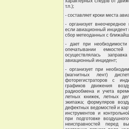
характерных следов от движ
т.п.);
- составляет кроки места ав
- организует внеочередное
если авиационный инцидент 
сбор метеоданных с ближайш
- дает при необходимости
опечатывании емкостей 
осуществлялась заправк
авиационный инцидент;
- организует при необходи
(магнитных лент) диспет
фоторегистраторов с инди
графиков движения возд
радиообмена и учета време
летных книжек, летных де
экипажа; формуляров возду
дефектных ведомостей и кар
инструментов и контрольно
при подготовке воздушног
неисправностей перед вы