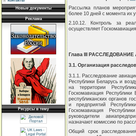
Контакты
Рассылка планов мероприя
Новые документы
более 10 дней с момента их 
Реклама
2.10.12. Контроль за реа
осуществляет Госкомавиация
Глава III РАССЛЕДОВАН
3.1. Организация расследо
3.1.1. Расследование авиац
Республики Беларусь и воз
на территории Республик
Госкомавиация Республики 
республиканских органов го
и предприятий Республик
Ресурсы в тему
Госкомавиация Республи
руководители авиапредпр
назначают комиссию по расс
Общий срок расследовани