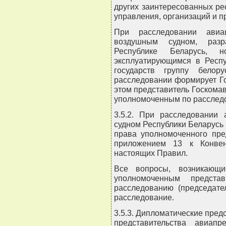
других заинтересованных ре
управления, организаций и п
При расследовании авиа
воздушным судном, разр
Республике Беларусь,
эксплуатирующимся в Респу
государств группу белор
расследовании формирует Г
этом представитель Госкома
уполномоченным по расследо
3.5.2. При расследовании
судном Республики Беларусь 
права уполномоченного пре
приложением 13 к Конвен
настоящих Правил.
Все вопросы, возникающи
уполномоченным предста
расследованию (председате
расследование.
3.5.3. Дипломатические пред
представительства авиапр