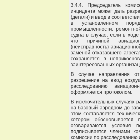
3.4.4. Председатель коми
инцидента может дать разр
(детали) и ввод в соответств
в установленном поря
промышленности, ремонтной
судна в случае, если в ход
что причиной авиацио
(неисправность) авиационно
заменой отказавшего агрегат
сохраняется в неприкосно
заинтересованных организац
В случае направления от
разрешение на ввод воздуш
расследованию авиацион
оформляется протоколом.
В исключительных случаях р
на базовый аэродром до за
этом составляется техническ
котором обосновывается 
оговариваются условия п
подписывается членами ко
комиссии по расследованию 