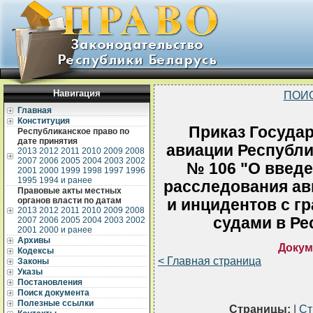
Навигация
ПОИ
Главная
Конституция
Приказ Государ
Республиканское право по
дате принятия
авиации Республик
2013
2012
2011
2010
2009
2008
2007
2006
2005
2004
2003
2002
№ 106 "О введе
2001
2000
1999
1998
1997
1996
1995
1994 и ранее
расследования а
Правовые акты местных
органов власти по датам
и инцидентов с 
2013
2012
2011
2010
2009
2008
судами в Ре
2007
2006
2005
2004
2003
2002
2001
2000 и ранее
Архивы
Докум
Кодексы
< Главная страница
Законы
Указы
Постановления
Поиск документа
Полезные ссылки
Страницы:
|
Ст