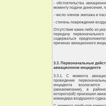
- обстоятельства авиационн
моменту подачи донесения, пр
- число членов экипажа и па
- степень повреждения возду
Отсутствие каких-либо из ук
передачу первоначальног
содержаться предположите
причинах авиационного инци
3.3. Первоначальные дейс
авиационном инциденте
3.3.1. С момента авиацио
проведение первоначальн
инцидента возлагается 
(авиакомпании), в район
которого(ой) произошел авиа
командира воздушного судна
С момента прибытия комисси