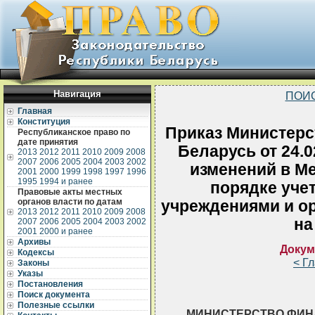
Навигация
ПОИ
Главная
Конституция
Приказ Министерс
Республиканское право по
дате принятия
Беларусь от 24.
2013
2012
2011
2010
2009
2008
2007
2006
2005
2004
2003
2002
изменений в Ме
2001
2000
1999
1998
1997
1996
1995
1994 и ранее
порядке уче
Правовые акты местных
органов власти по датам
учреждениями и о
2013
2012
2011
2010
2009
2008
на
2007
2006
2005
2004
2003
2002
2001
2000 и ранее
Архивы
Докум
Кодексы
< Г
Законы
Указы
Постановления
Поиск документа
Полезные ссылки
МИНИСТЕРСТВО ФИН