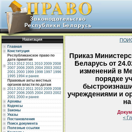
Навигация
ПОИ
Главная
Конституция
Приказ Министерс
Республиканское право по
дате принятия
Беларусь от 24.
2013
2012
2011
2010
2009
2008
2007
2006
2005
2004
2003
2002
изменений в Ме
2001
2000
1999
1998
1997
1996
1995
1994 и ранее
порядке у
Правовые акты местных
органов власти по датам
быстроизнаш
2013
2012
2011
2010
2009
2008
учреждениями и о
2007
2006
2005
2004
2003
2002
2001
2000 и ранее
на
Архивы
Кодексы
Законы
Докум
Указы
< Г
Постановления
Поиск документа
Полезные ссылки