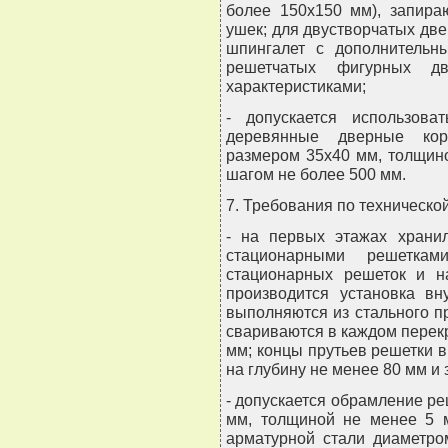
более 150х150 мм), запир
ушек; для двустворчатых дв
шпингалет с дополнительны
решетчатых фигурных д
характеристиками;
- допускается использов
деревянные дверные кор
размером 35х40 мм, толщино
шагом не более 500 мм.
7. Требования по техническо
- на первых этажах храни
стационарными решетка
стационарных решеток и н
производится установка вн
выполняются из стального п
свариваются в каждом перекр
мм; концы прутьев решетки 
на глубину не менее 80 мм и
- допускается обрамление р
мм, толщиной не менее 5 м
арматурной стали диаметро