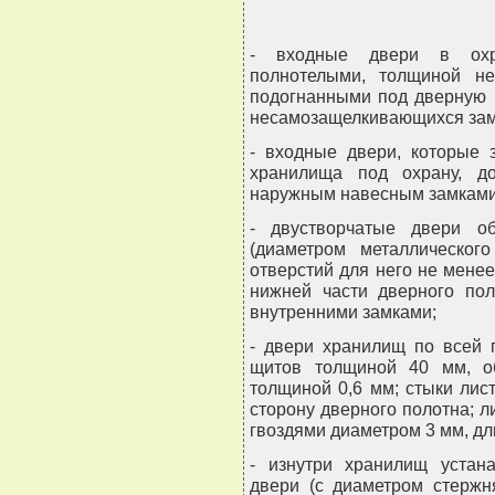
- входные двери в ох
полнотелыми, толщиной н
подогнанными под дверную 
несамозащелкивающихся зам
- входные двери, которые 
хранилища под охрану, д
наружным навесным замками
- двустворчатые двери о
(диаметром металлическо
отверстий для него не мене
нижней части дверного по
внутренними замками;
- двери хранилищ по всей 
щитов толщиной 40 мм, о
толщиной 0,6 мм; стыки ли
сторону дверного полотна; л
гвоздями диаметром 3 мм, дл
- изнутри хранилищ устан
двери (с диаметром стержн