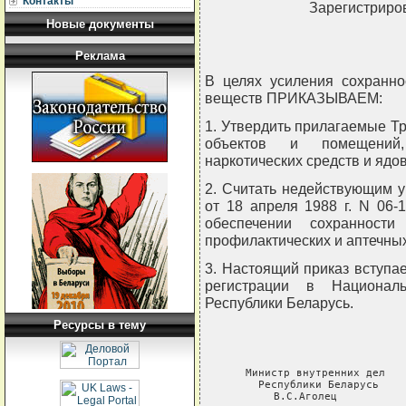
Контакты
Зарегистриров
Новые документы
Реклама
В целях усиления сохранно
веществ ПРИКАЗЫВАЕМ:
1. Утвердить прилагаемые Т
объектов и помещений
наркотических средств и ядо
2. Считать недействующим
от 18 апреля 1988 г. N 06-
обеспечении сохранности
профилактических и аптечны
3. Настоящий приказ вступае
регистрации в Национал
Республики Беларусь.
Ресурсы в тему
 Министр внутренних дел   
 Республики Беларусь    
 В.С.Аголец           