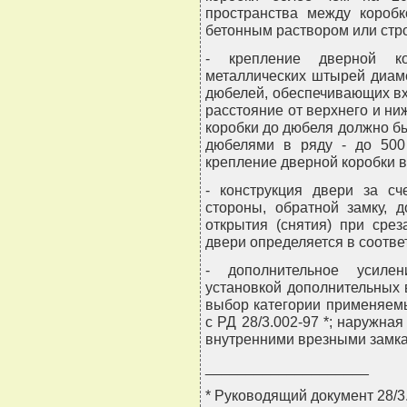
пространства между короб
бетонным раствором или стр
- крепление дверной к
металлических штырей диам
дюбелей, обеспечивающих вх
расстояние от верхнего и ни
коробки до дюбеля должно бы
дюбелями в ряду - до 500
крепление дверной коробки в
- конструкция двери за сч
стороны, обратной замку, 
открытия (снятия) при срез
двери определяется в соответ
- дополнительное усиле
установкой дополнительных 
выбор категории применяемы
с РД 28/3.002-97 *; наружна
внутренними врезными замк
____________________
* Руководящий документ 28/