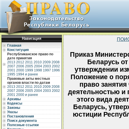
Навигация
ПОИ
Главная
Конституция
Приказ Министер
Республиканское право по
дате принятия
Беларусь от
2013
2012
2011
2010
2009
2008
2007
2006
2005
2004
2003
2002
утверждении из
2001
2000
1999
1998
1997
1996
1995
1994 и ранее
Положение о пор
Правовые акты местных
органов власти по датам
право занятия
2013
2012
2011
2010
2009
2008
деятельностью и 
2007
2006
2005
2004
2003
2002
2001
2000 и ранее
этого вида дея
Архивы
Кодексы
Беларусь, утве
Законы
Указы
юстиции Республ
Постановления
Поиск документа
Полезные ссылки