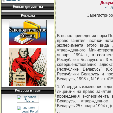
Контакты
Докум
Новые документы
< Г
Зарегистриро
Реклама
В целях приведения норм П
право занятия частной нот
эксперимента этого вида 
утвержденного Министерст
января 1994 г., в соотве
Республики Беларусь от 3 м
совершенствованию адвока
Республике Беларусь" (Со
Республики Беларусь и пос
Беларусь, 1998 г., N 16, ст.
1. Утвердить изменения и д
Ресурсы в тему
лицензий на право занятия
проведения эксперимента э
Беларусь, утвержденное 
Беларусь 25 января 1994 г., (