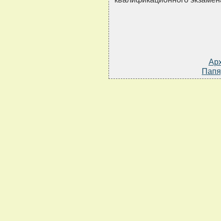
Ар
Папя