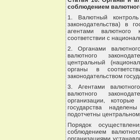
соблюдением валютного
1. Валютный контроль
законодательства) в г
агентами валютного 
соответствии с национал
2. Органами валютног
валютного законодат
центральный (национа
органы в соответств
законодательством госуд
3. Агентами валютног
валютного законодат
организации, которые
государства наделен
подотчетны центральному
Порядок осуществлен
соблюдением валютног
организациями устанавл