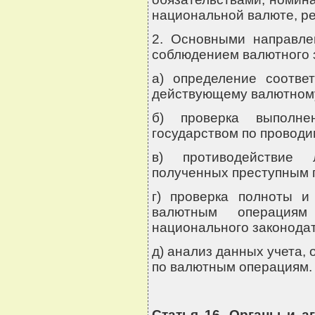
национальной валюте, р
2. Основными направле
соблюдением валютного з
а) определение соотве
действующему валютному
б) проверка выполне
государством по провод
в) противодействие л
полученных преступным 
г) проверка полноты и
валютным операциям
национального законодат
д) анализ данных учета,
по валютным операциям.
Статья 16. Органы и а