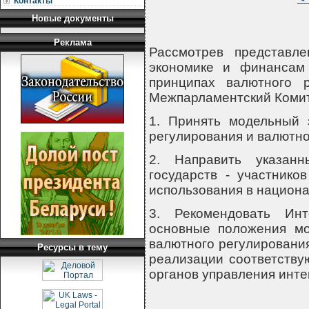
Контакты
Новые документы
Реклама
Рассмотрев представл
экономике и финансам
принципах валютного р
Межпарламентский Ком
1. Принять модельный 
регулирования и валютног
2. Направить указан
государств - участнико
использования в национа
3. Рекомендовать Инт
основные положения мо
валютного регулирования
Ресурсы в тему
реализации соответству
органов управления инте