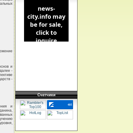
альных
ожение
основ и
далее -
пективе
арств -
Счетчики
ения и
данина,
ованных
учению
ровня,