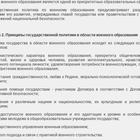
военного образования является одной из приоритетных образовательных с
арственная политика по военному образованию предусматривает разр
мм его развития, утверждаемых главой государства или правительством с
жений национальной безопасности.
 2. Принципы государственной политики в области военного образования
ка государства в области военного образования исходит из следующих о
пов:
анистического характера военного образования, приоритета общечелов
тей, жизни и здоровья человека, развития интеллектуального, нравств
рного потенциала личности, удовлетворения потребности военнослужащих, 
бретении военного образования;
итания гражданственности, любви к Родине, морально-психологической готов
ите;
ания помощи государствам - участникам Договора в соответствии с Дого
тивной безопасности;
жения к различным нациям и национальностям, их культурным и рели
иям;
едоступности военного образования и его адаптации к уровню и особе
овки молодежи в общеобразовательных учреждениях государства;
дарственного управления военным образованием;
ного подхода и связи с практикой военного строительства.