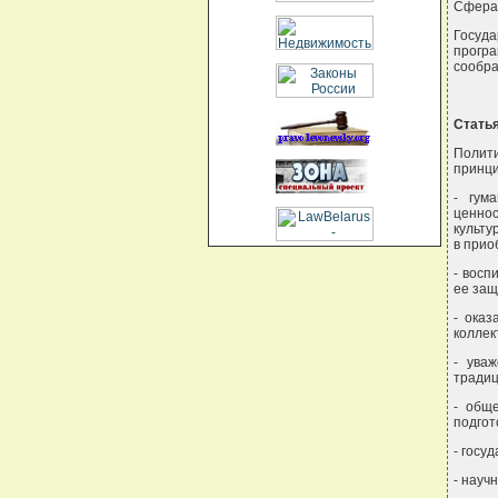
Сфера 
Госуд
програ
сообра
Статья
Полити
принци
- гум
ценнос
культу
в прио
- восп
ее защ
- оказ
коллек
- ува
традиц
- общ
подгот
- госу
- науч