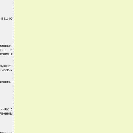
лизацию
оенного
ного и
шения к
оздания
ических
оенного
ениях с
ленном