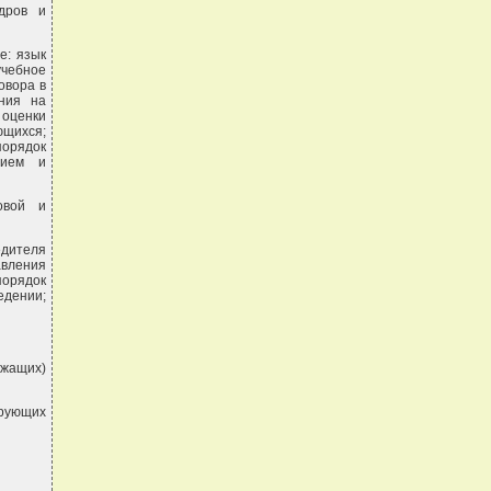
адров и
е: язык
учебное
овора в
ения на
 оценки
ющихся;
порядок
нием и
овой и
едителя
авления
порядок
едении;
ужащих)
ирующих