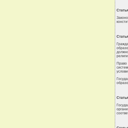
Статья
Закон
консти
Статья
Гражда
образ
должно
религи
Право
систем
услови
Госуда
образо
Статья
Госуда
орган
соотве