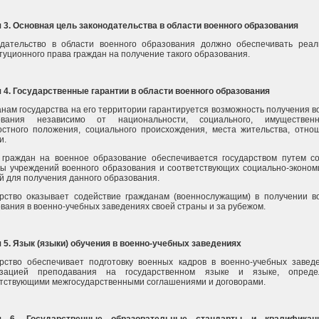
 3. Основная цель законодательства в области военного образования
одательство в области военного образования должно обеспечивать реа
туционного права граждан на получение такого образования.
 4. Государственные гарантии в области военного образования
нам государства на его территории гарантируется возможность получения в
ования независимо от национальности, социального, имуществен
стного положения, социального происхождения, места жительства, отно
и.
 граждан на военное образование обеспечивается государством путем с
ы учреждений военного образования и соответствующих социально-эконом
й для получения данного образования.
рство оказывает содействие гражданам (военнослужащим) в получении в
вания в военно-учебных заведениях своей страны и за рубежом.
 5. Язык (языки) обучения в военно-учебных заведениях
рство обеспечивает подготовку военных кадров в военно-учебных завед
изацией преподавания на государственном языке и языке, опреде
тствующими межгосударственными соглашениями и договорами.