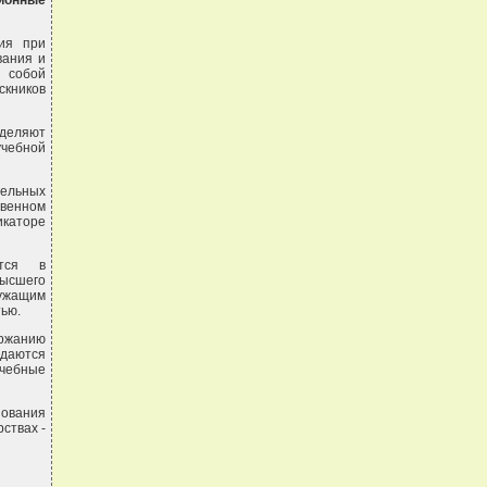
ионные
ия при
вания и
 собой
скников
еделяют
учебной
ельных
венном
каторе
ются в
высшего
ужащим
ью.
ержанию
ждаются
учебные
зования
ствах -