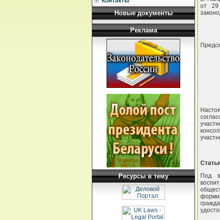
Контакты
от 29
Новые документы
законо
Реклама
Предс
Насто
соглас
участ
консол
участн
Стать
Ресурсы в тему
Под в
воспит
общес
форми
гражд
удосто