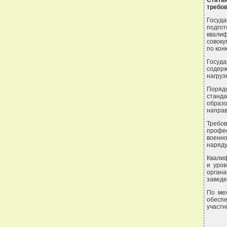
Стать
требов
Госуд
подгот
квали
совоку
по кон
Госуда
содерж
нагруз
Поряд
станд
образ
направ
Требо
профес
военн
наряду
Квалиф
и уров
органа
заведе
По меж
обеспе
участн