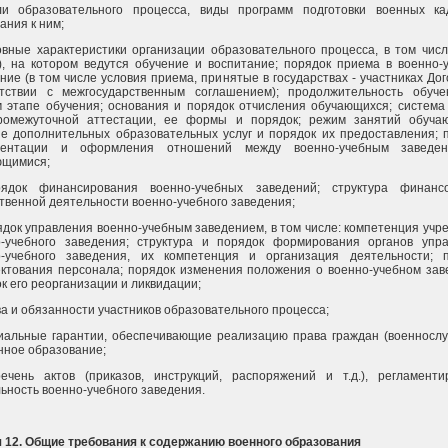
ли образовательного процесса, виды программ подготовки военных к
ания к ним;
овные характеристики организации образовательного процесса, в том числ
), на котором ведутся обучение и воспитание; порядок приема в военно-
ние (в том числе условия приема, принятые в государствах - участниках Дог
етствии с межгосударственным соглашением); продолжительность обуч
 этапе обучения; основания и порядок отчисления обучающихся; система
ромежуточной аттестации, ее формы и порядок; режим занятий обуча
е дополнительных образовательных услуг и порядок их предоставления; 
ментации и оформления отношений между военно-учебным заведе
ющимися;
рядок финансирования военно-учебных заведений; структура финанс
твенной деятельности военно-учебного заведения;
ядок управления военно-учебным заведением, в том числе: компетенция учр
о-учебного заведения; структура и порядок формирования органов упр
о-учебного заведения, их компетенция и организация деятельности; 
ктования персонала; порядок изменения положения о военно-учебном зав
к его реорганизации и ликвидации;
ва и обязанности участников образовательного процесса;
иальные гарантии, обеспечивающие реализацию права граждан (военносл
нное образование;
речень актов (приказов, инструкций, распоряжений и т.д.), регламент
ьность военно-учебного заведения.
 12. Общие требования к содержанию военного образования