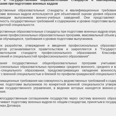
я 6. Государственные образовательные стандарты и квалификац
ания при подготовке военных кадров
арственные образовательные стандарты и квалификационные требован
овке военных кадров используются для объективной оценки уровня образо
фикации выпускников военно-учебных заведений. Они представляют
пность государственных требований к содержанию и уровню подготовки выпу
кретной специальности.
рственные образовательные стандарты при подготовке военных кадров опр
ание профессиональных образовательных программ, максимальный объем 
ки обучающихся, требования к уровню подготовки выпускников.
ок разработки, утверждения и введения профессиональных образоват
артов устанавливается правительством и закрепляется в "Государст
овательном стандарте профессионального образования. Классифи
лений и специальностей профессионального образования".
вания государственных общеобразовательных программ учитыва
сиональных образовательных программах среднего военного, среднего и 
о-специального образования, предусматривающих овладение военносл
 с военной специальностью и близкой по профилю гражданской специальност
икационные требования как совокупность ведомственных требований к сод
ню подготовки выпускников по конкретной военной специальности утвер
ми государственного управления, в ведении которых находятся военно-
ния.
государственным соглашениям государство через систему военного обра
чивает подготовку военных кадров по общим стандартам, принятым в государ
иках Договора.