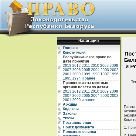
Навигация
Главная
Конституция
Пос
Республиканское право по
Бел
дате принятия
2013
2012
2011
2010
2009
2008
и Р
2007
2006
2005
2004
2003
2002
2001
2000
1999
1998
1997
1996
1995
1994 и ранее
Те
Правовые акты местных
органов власти по датам
2013
2012
2011
2010
2009
2008
2007
2006
2005
2004
2003
2002
2001
2000 и ранее
Архивы
Рассм
Кодексы
безоп
Законы
безоп
Указы
Комит
Постановления
Поиск документа
1. При
Полезные ссылки
2. Нап