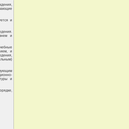
ждения,
ивающие
уется и
едения.
внем и
чебные
нием, и
дения,
льным)
вующим
ционно-
ктуры и
орядке,