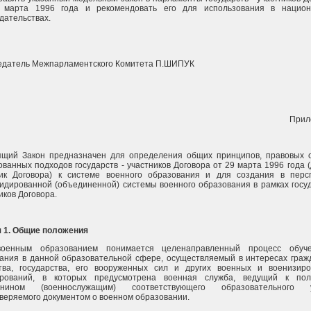
 марта 1996 года и рекомендовать его для использования в национ
дательствах.
едатель Межпарламентского Комитета П.ШИПУК
Прил
ящий Закон предназначен для определения общих принципов, правовых 
ованных подходов государств - участников Договора от 29 марта 1996 года (
ник Договора) к системе военного образования и для создания в перс
идированной (объединенной) системы военного образования в рамках госуд
иков Договора.
я 1. Общие положения
оенным образованием понимается целенаправленный процесс обуч
ания в данной образовательной сфере, осуществляемый в интересах граж
тва, государства, его вооруженных сил и других военных и военизир
рований, в которых предусмотрена военная служба, ведущий к пол
анином (военнослужащим) соответствующего образовательного у
веряемого документом о военном образовании.