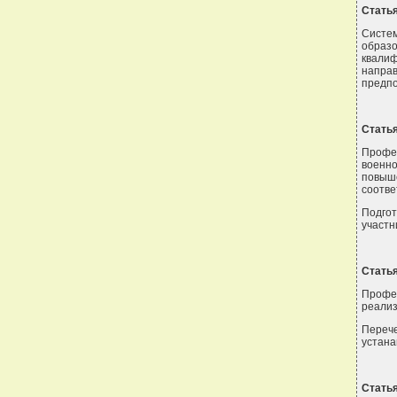
Статья
Систе
образ
квали
направ
предпо
Стать
Профе
военн
повыш
соотве
Подго
участн
Статья
Профе
реализ
Переч
устана
Статья