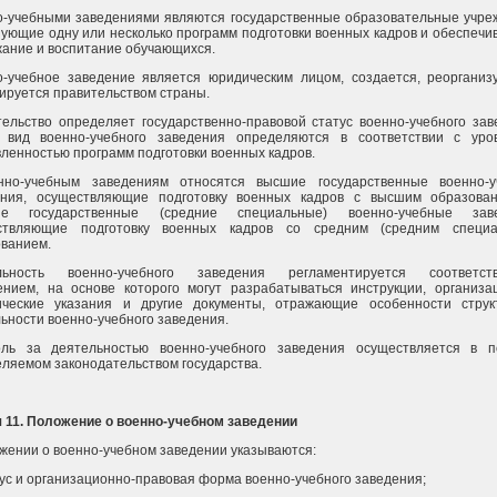
-учебными заведениями являются государственные образовательные учре
ующие одну или несколько программ подготовки военных кадров и обеспеч
ание и воспитание обучающихся.
-учебное заведение является юридическим лицом, создается, реорганиз
ируется правительством страны.
ельство определяет государственно-правовой статус военно-учебного зав
 вид военно-учебного заведения определяются в соответствии с уро
ленностью программ подготовки военных кадров.
нно-учебным заведениям относятся высшие государственные военно-у
ения, осуществляющие подготовку военных кадров с высшим образова
ие государственные (средние специальные) военно-учебные заве
ствляющие подготовку военных кадров со средним (средним специа
ванием.
льность военно-учебного заведения регламентируется соответст
нием, на основе которого могут разрабатываться инструкции, организа
ические указания и другие документы, отражающие особенности стру
ьности военно-учебного заведения.
оль за деятельностью военно-учебного заведения осуществляется в п
ляемом законодательством государства.
 11. Положение о военно-учебном заведении
жении о военно-учебном заведении указываются:
тус и организационно-правовая форма военно-учебного заведения;