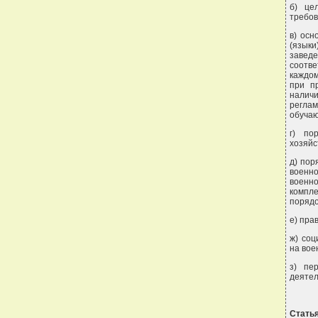
б) це
требов
в) осн
(языки
заведе
соотв
каждом
при п
наличи
регла
обуча
г) по
хозяйс
д) пор
военн
военн
компле
порядо
е) пра
ж) соц
на вое
з) пе
деятел
Статья