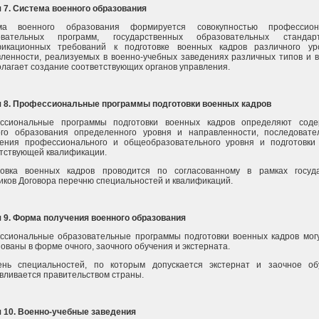
 7. Система военного образования
ма военного образования формируется совокупностью профессион
овательных программ, государственных образовательных станда
фикационных требований к подготовке военных кадров различного ур
ленности, реализуемых в военно-учебных заведениях различных типов и в
лагает создание соответствующих органов управления.
я 8. Профессиональные программы подготовки военных кадров
ссиональные программы подготовки военных кадров определяют соде
ого образования определенного уровня и направленности, последовате
ения профессионального и общеобразовательного уровня и подготовки
тствующей квалификации.
товка военных кадров проводится по согласованному в рамках госуд
иков Договора перечню специальностей и квалификаций.
 9. Форма получения военного образования
ссиональные образовательные программы подготовки военных кадров мог
ованы в форме очного, заочного обучения и экстерната.
ень специальностей, по которым допускается экстернат и заочное об
вливается правительством страны.
 10. Военно-учебные заведения