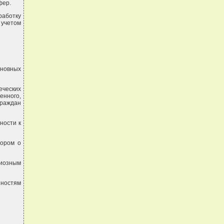
фер.
аботку
 учетом
сновных
еческих
енного,
граждан
ности к
вором о
гиозным
нностям