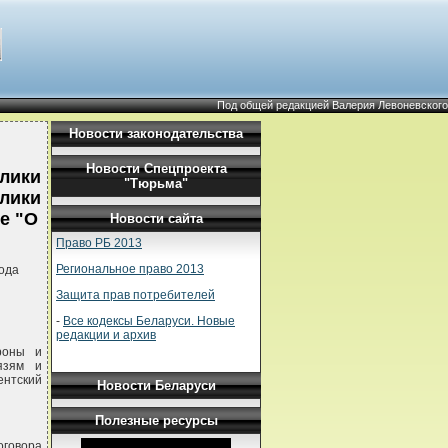
Под общей редакцией Валерия Левоневского
Новости законодательства
Новости Спецпроекта
лики
"Тюрьма"
блики
е "О
Новости сайта
Право РБ 2013
Региональное право 2013
ода
Защита прав потребителей
-
Все кодексы Беларуси. Новые
редакции и архив
роны и
язям и
ентский
Новости Беларуси
Полезные ресурсы
оговора