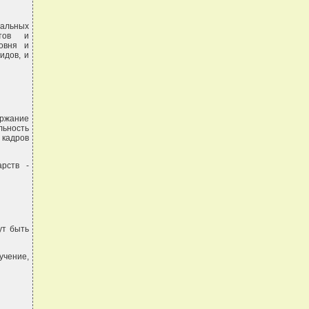
альных
ртов и
овня и
идов, и
ржание
льность
 кадров
арств -
ут быть
учение,