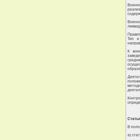
Военно
реализ
содерж
Военно
ликвид
Правит
Тип и
направ
К вое
завед
средн
осуще
образо
Деяте
положе
метод
деятел
Контр
опреде
Статья
В поло
а) ста