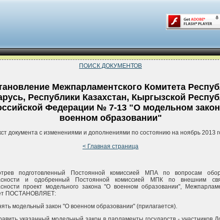
ПОИСК ДОКУМЕНТОВ
тановление Межпарламентского Комитета Респуб
арусь, Республики Казахстан, Кыргызской Респу
оссийской Федерации № 7-13 "О модельном закон
военном образовании"
кст документа с изменениями и дополнениями по состоянию на ноябрь 2013 г
< Главная страница
отрев подготовленный Постоянной комиссией МПА по вопросам обо
асности и одобренный Постоянной комиссией МПК по внешним св
асности проект модельного закона "О военном образовании", Межпарлам
ет ПОСТАНОВЛЯЕТ:
нять модельный закон "О военном образовании" (прилагается).
равить указанный модельный закон в парламенты государств - участников Д