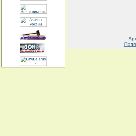
Ар
Папя